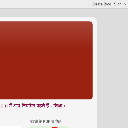
मित पढ़ते हैं - शिक्षा • समाज • कला- संस्कृति • पर्यावरण आदि से जुड़े
उदंती के PDF के लिए