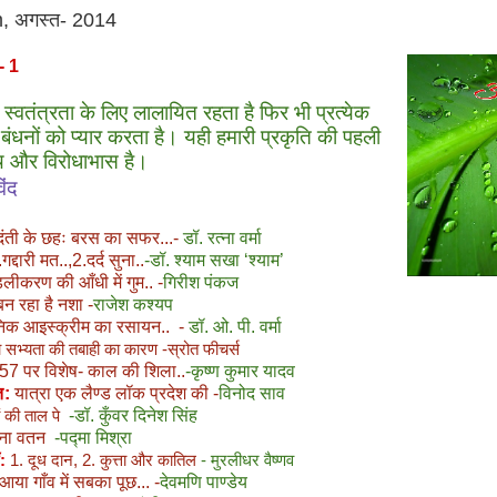
m, अगस्त- 2014
- 1
्वतंत्रता के लिए लालायित रहता है फिर भी प्रत्येक
बंधनों को प्यार करता है। यही हमारी प्रकृति की पहली
ंथि और विरोधाभास है।
िंद
ंती के छहः बरस का सफर...-
डॉ. रत्ना वर्मा
गद्दारी मत..,2.दर्द सुना..
-डॉ. श्याम सखा
‘
श्याम
’
डलीकरण की आँधी में गुम.. -
गिरीश पंकज
बन रहा है नशा -
राजेश कश्यप
िक आइस्क्रीम का रसायन..
-
डॉ. ओ. पी. वर्मा
ा सभ्यता की तबाही का कारण -स्रोत फीचर्स
57
पर विशेष- काल की शिला..
-कृष्ण कुमार यादव
ंत:
यात्रा एक लैण्ड लॉक प्रदेश की -
विनोद साव
-डॉ. कुँवर दिनेश सिंह
ं की ताल पे
ना वतन
-पद्मा मिश्रा
ँ:
1. दूध दान, 2. कुत्ता और कातिल
- मुरलीधर वैष्णव
या गाँव में सबका पूछ... -
देवमणि पाण्डेय