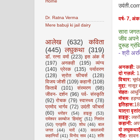
Home
उदंती.co
Dr. Ratna Verma
वर्ष- 7, अंक
Mere babuji ki jail dairy
सारा जगत स
जीव अपने 
आलेख
(632)
कविता
दुरूह ग्र
(445)
लघुकथा
(319)
- श्री अरव
डॉ. रत्ना वर्मा
(223)
इस अंक में
(197)
अनकही
(195)
व्यंग्य
अनकही:
उद
(140)
प्रेरक
(135)
पर्यावरण
दो
गज़लें:
1.
(128)
स्रोत फीचर्स
(128)
विचार:
भूमं
विजय जोशी
(109)
कहानी
(108)
मुद्दा:
नासूर 
किताबें
(101)
संस्मरण
(98)
सेहतः
आधुन
जीवन- दर्शन
(96)
पर्व- संस्कृति
मौसमः
हड़प्प
(92)
रोचक
(79)
स्वास्थ्य
(78)
इतिहास:
18
प्रमोद भार्गव
(72)
उदंती फीचर्स
यात्रा वृता
(60)
धरोहर
(54)
हाइकु
(53)
हाइकु:
लहरो
रामेश्वर काम्बोज ‘हिमांशु’
(51)
निशांत
कहानी:
अप
(50)
प्रकृति
(50)
शोध
(46)
बाल
दो लघुकथाए
जगत
(44)
यादें
(43)
कालजयी
गीतः
सावन आ
कहानियाँ
(41)
विनोद साव
(41)
शशि