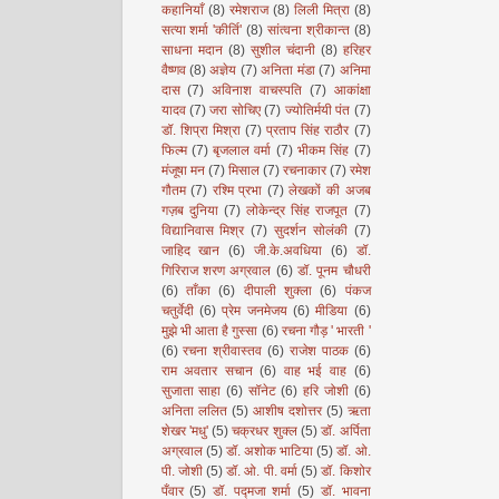
कहानियाँ
(8)
रमेशराज
(8)
लिली मित्रा
(8)
सत्या शर्मा 'कीर्ति'
(8)
सांत्वना श्रीकान्त
(8)
साधना मदान
(8)
सुशील चंदानी
(8)
हरिहर
वैष्णव
(8)
अज्ञेय
(7)
अनिता मंडा
(7)
अनिमा
दास
(7)
अविनाश वाचस्पति
(7)
आकांक्षा
यादव
(7)
जरा सोचिए
(7)
ज्योतिर्मयी पंत
(7)
डॉ. शिप्रा मिश्रा
(7)
प्रताप सिंह राठौर
(7)
फिल्म
(7)
बृजलाल वर्मा
(7)
भीकम सिंह
(7)
मंजूषा मन
(7)
मिसाल
(7)
रचनाकार
(7)
रमेश
गौतम
(7)
रश्मि प्रभा
(7)
लेखकों की अजब
गज़ब दुनिया
(7)
लोकेन्द्र सिंह राजपूत
(7)
विद्यानिवास मिश्र
(7)
सुदर्शन सोलंकी
(7)
जाहिद खान
(6)
जी.के.अवधिया
(6)
डॉ.
गिरिराज शरण अग्रवाल
(6)
डॉ. पूनम चौधरी
(6)
ताँका
(6)
दीपाली शुक्ला
(6)
पंकज
चतुर्वेदी
(6)
प्रेम जनमेजय
(6)
मीडिया
(6)
मुझे भी आता है गुस्सा
(6)
रचना गौड़ ' भारती '
(6)
रचना श्रीवास्तव
(6)
राजेश पाठक
(6)
राम अवतार सचान
(6)
वाह भई वाह
(6)
सुजाता साहा
(6)
सॉनेट
(6)
हरि जोशी
(6)
अनिता ललित
(5)
आशीष दशोत्तर
(5)
ऋता
शेखर 'मधु'
(5)
चक्रधर शुक्ल
(5)
डॉ. अर्पिता
अग्रवाल
(5)
डॉ. अशोक भाटिया
(5)
डॉ. ओ.
पी. जोशी
(5)
डॉ. ओ. पी. वर्मा
(5)
डॉ. किशोर
पँवार
(5)
डॉ. पद्मजा शर्मा
(5)
डॉ. भावना