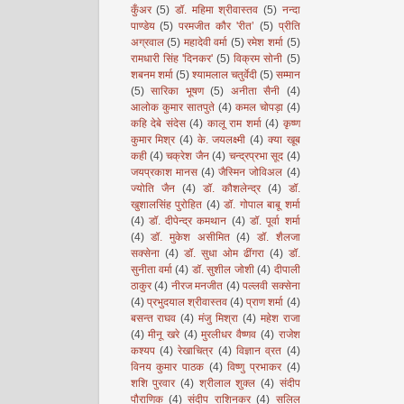
कुँअर
(5)
डॉ. महिमा श्रीवास्तव
(5)
नन्दा
पाण्डेय
(5)
परमजीत कौर 'रीत’
(5)
प्रीति
अग्रवाल
(5)
महादेवी वर्मा
(5)
रमेश शर्मा
(5)
रामधारी सिंह 'दिनकर'
(5)
विक्रम सोनी
(5)
शबनम शर्मा
(5)
श्यामलाल चतुर्वेदी
(5)
सम्मान
(5)
सारिका भूषण
(5)
अनीता सैनी
(4)
आलोक कुमार सातपुते
(4)
कमल चोपड़ा
(4)
कहि देबे संदेस
(4)
कालू राम शर्मा
(4)
कृष्ण
कुमार मिश्र
(4)
के. जयलक्ष्मी
(4)
क्या खूब
कही
(4)
चक्रेश जैन
(4)
चन्द्रप्रभा सूद
(4)
जयप्रकाश मानस
(4)
जैस्मिन जोविअल
(4)
ज्योति जैन
(4)
डॉ. कौशलेन्द्र
(4)
डॉ.
खुशालसिंह पुरोहित
(4)
डॉ. गोपाल बाबू शर्मा
(4)
डॉ. दीपेन्द्र कमथान
(4)
डॉ. पूर्वा शर्मा
(4)
डॉ. मुकेश असीमित
(4)
डॉ. शैलजा
सक्सेना
(4)
डॉ. सुधा ओम ढींगरा
(4)
डॉ.
सुनीता वर्मा
(4)
डॉ. सुशील जोशी
(4)
दीपाली
ठाकुर
(4)
नीरज मनजीत
(4)
पल्लवी सक्सेना
(4)
प्रभुदयाल श्रीवास्तव
(4)
प्राण शर्मा
(4)
बसन्त राघव
(4)
मंजु मिश्रा
(4)
महेश राजा
(4)
मीनू खरे
(4)
मुरलीधर वैष्णव
(4)
राजेश
कश्यप
(4)
रेखाचित्र
(4)
विज्ञान व्रत
(4)
विनय कुमार पाठक
(4)
विष्णु प्रभाकर
(4)
शशि पुरवार
(4)
श्रीलाल शुक्ल
(4)
संदीप
पौराणिक
(4)
संदीप राशिनकर
(4)
सलिल