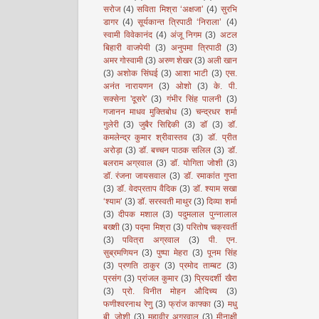
सरोज
(4)
सविता मिश्रा ‘अक्षजा’
(4)
सुरभि
डागर
(4)
सूर्यकान्त त्रिपाठी ‘निराला’
(4)
स्वामी विवेकानंद
(4)
अंजू निगम
(3)
अटल
बिहारी वाजपेयी
(3)
अनुपमा त्रिपाठी
(3)
अमर गोस्वामी
(3)
अरुण शेखर
(3)
अली खान
(3)
अशोक सिंघई
(3)
आशा भाटी
(3)
एस.
अनंत नारायणन
(3)
ओशो
(3)
के. पी.
सक्सेना 'दूसरे'
(3)
गंभीर सिंह पालनी
(3)
गजानन माधव मुक्तिबोध
(3)
चन्द्रधर शर्मा
गुलेरी
(3)
जुबैर सिद्दिकी
(3)
डॉ
(3)
डॉ.
कमलेन्द्र कुमार श्रीवास्तव
(3)
डॉ. प्रीत
अरोड़ा
(3)
डॉ. बच्चन पाठक सलिल
(3)
डॉ.
बलराम अग्रवाल
(3)
डॉ. योगिता जोशी
(3)
डॉ. रंजना जायसवाल
(3)
डॉ. रमाकांत गुप्ता
(3)
डॉ. वेदप्रताप वैदिक
(3)
डॉ. श्याम सखा
‘श्याम’
(3)
डॉ. सरस्वती माथुर
(3)
दिव्या शर्मा
(3)
दीपक मशाल
(3)
पदुमलाल पुन्नालाल
बख्शी
(3)
पद्मा मिश्रा
(3)
परितोष चक्रवर्ती
(3)
पवित्रा अग्रवाल
(3)
पी. एन.
सुब्रमणियन
(3)
पुष्पा मेहरा
(3)
पूनम सिंह
(3)
प्रणति ठाकुर
(3)
प्रमोद ताम्बट
(3)
प्रसंग
(3)
प्रांजल कुमार
(3)
प्रियदर्शी खैरा
(3)
प्रो. विनीत मोहन औदिच्य
(3)
फणीश्वरनाथ रेणु
(3)
फ्रांज काफ्का
(3)
मधु
बी. जोशी
(3)
महावीर अग्रवाल
(3)
मीनाक्षी