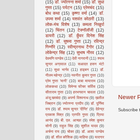
(15)
डॉ. ज्योत्स्ना शर्मा
(15)
डॉ. सुधा
गुप्ता
(15)
पर्यटन
(15)
प्रेमचंद
(15)
बोध कथा
(15)
कृष्णा वर्मा
(14)
डॉ.
उपमा शर्मा
(14)
यशवंत कोठारी
(13)
लोक-मंच विशेष
(13)
कमला निखुर्पा
(12)
चिंतन
(12)
टेक्नॉलॉजी
(12)
डायरी
(12)
डॉ. कुँवर दिनेश सिंह
(12)
डॉ. सुषमा गुप्ता
(12)
रविन्द्र
गिन्नौरे
(12)
रवीन्द्रनाथ टैगोर
(12)
लोकेन्द्र सिंह
(12)
सुभाष नीरव
(12)
देवमणि पाण्डेय
(11)
देवी नागरानी
(11)
श्याम
सुन्दर अग्रवाल
(11)
सआदत हसन मंटो
(11)
सुधा भार्गव
(11)
हाइबन
(11)
डॉ.
नीलम महेन्द्र
(10)
नवनीत कुमार गुप्ता
(10)
प्रेम गुप्ता 'मानी’
(10)
बाबा मायाराम
(10)
लोककथा
(10)
विमेन्स फीचर सर्विस
(10)
सीताराम गुप्ता
(10)
हरभगवान चावला
(10)
Newer P
अंजू खरबंदा
(9)
अपर्णा विश्वनाथ
(9)
ख़लील
जिब्रान
(9)
ज्योत्स्ना प्रदीप
(9)
डॉ. पूर्णिमा
राय
(9)
डॉ. श्याम सुन्दर 'दीप्ति'
(9)
देवेन्द्र
Subscribe 
प्रकाश मिश्र
(9)
प्रगति गुप्ता
(9)
प्रिया
आनंद
(9)
बी. एल. आच्छा
(9)
रमेश कुमार
सोनी
(9)
राहुल सिंह
(9)
सुशील यादव
(9)
अर्चना राय
(8)
चोका
(8)
डॉ. आशा पाण्डेय
(8)
डॉ. शील कौशिक
(8)
माहिया
(8)
यादगार