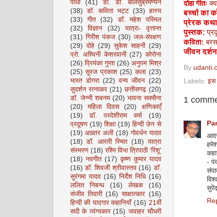
पाधा
(41)
डॉ. डी. बालसुब्रमण्यन
दोहा गीतः
क्
(38)
डॉ. कविता भट्ट
(33)
हास्य
बच्चों का 
(33)
गीत
(32)
डॉ. महेश परिमल
प्रेरक कथा
(32)
विज्ञान
(32)
यात्रा- वृत्तान्त
पुस्तक:
प्रक
(31)
गिरीश पंकज
(30)
जल-संरक्षण
कविता:
बरस
(29)
दोहे
(29)
सुकेश साहनी
(29)
जीवन दर्शन
प्रो. अश्विनी केशरवानी
(27)
कोरोना
(26)
प्रियंका गुप्ता
(26)
अनुपम मिश्र
By
udanti.
(25)
सूरज प्रकाश
(25)
कला
(23)
भारत डोगरा
(22)
वन्य जीवन
(22)
Labels:
इस 
सुदर्शन रत्नाकर
(21)
छत्तीसगढ़
(20)
डॉ. जेन्नी शबनम
(20)
भावना सक्सैना
1 comme
(20)
महिला दिवस
(20)
क्षणिकाएँ
(19)
डॉ. परदेशीराम वर्मा
(19)
Pan
प्रदूषण
(19)
शिक्षा
(19)
हिन्दी ज़ेन से
(19)
अख़्तर अली
(18)
गोवर्धन यादव
आदर
(18)
डॉ. आरती स्मित
(18)
यात्रा
हमेश
संस्मरण
(18)
रश्मि विभा त्रिपाठी 'रिशू'
कहा
(18)
नवगीत
(17)
कृष्ण कुमार यादव
- पं
(16)
डॉ. शिवजी श्रीवास्तव
(16)
डॉ.
संप
सुरंगमा यादव
(16)
निर्देश निधि
(16)
विश्
ललित निबन्ध
(16)
लेखक
(16)
सुरे
संजीव तिवारी
(16)
साक्षात्कार
(16)
Re
हिन्दी की यादगार कहानियाँ
(16)
21वीं
सदी के व्यंग्यकार
(15)
जवाहर चौधरी