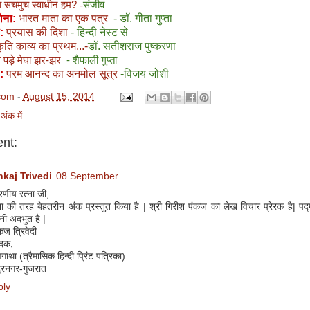
या सचमुच
स्वाधीन हम
?
-
संजीव
कोना:
भारत माता का एक पत्र
- डॉ. गीता गुप्ता
:
प्रयास की दिशा
- हिन्दी नेस्ट से
ृति काव्य का प्रथम...-
डॉ. सतीशराज पुष्करणा
 पड़े मेघा झर-झर
- शैफाली गुप्ता
:
परम आनन्द का अनमोल सूत्र
-विजय जोशी
com
-
August 15, 2014
अंक में
nt:
kaj Trivedi
08 September
णीय रत्ना जी,
ा की तरह बेहतरीन अंक प्रस्तुत किया है | श्री गिरीश पंकज का लेख विचार प्रेरक है| पद्
नी अदभुत है |
कज त्रिवेदी
ादक,
वगाथा (त्रैमासिक हिन्दी प्रिंट पत्रिका)
ंद्रनगर-गुजरात
ply