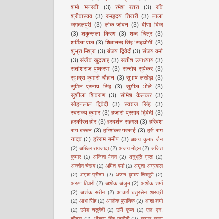
शर्मा 'मनस्वी'
(3)
रमेश बतरा
(3)
रवि
श्रीवास्तव
(3)
रामहृदय तिवारी
(3)
लाला
जगदलपुरी
(3)
लोक-जीवन
(3)
वीणा विज
(3)
शकुन्तला किरण
(3)
शब्द चित्र
(3)
शर्मिला पाल
(3)
शिवानन्द सिंह ‘सहयोगी’
(3)
शुभ्रा मिश्रा
(3)
संजय द्विवेदी
(3)
संजय वर्मा
(3)
संजीव खुदशाह
(3)
सतीश उपाध्याय
(3)
सतीशराज पुष्करणा
(3)
सन्तोष सुपेकर
(3)
सुभद्रा कुमारी चौहान
(3)
सुभाष लखेड़ा
(3)
सुमित प्रताप सिंह
(3)
सुशील भोले
(3)
सुशीला शिवराण
(3)
सोमेश केलकर
(3)
सोहनलाल द्विवेदी
(3)
स्वराज सिंह
(3)
स्वराज्य कुमार
(3)
हजारी प्रसाद द्विवेदी
(3)
हरकीरत हीर
(3)
हरदर्शन सहगल
(3)
हरिवंश
राय बच्चन
(3)
हरिशंकर परसाई
(3)
हरी राम
यादव
(3)
हरेराम समीप
(3)
अक्षय कुमार जैन
(2)
अखिल रायजादा
(2)
अजय मोहन
(2)
अजित
कुमार
(2)
अजिता मेनन
(2)
अनुभूति गुप्ता
(2)
अन्तोन चेखव
(2)
अमित वर्मा
(2)
अमृता अग्रवाल
(2)
अमृता प्रीतम
(2)
अरुण कुमार शिवपुरी
(2)
अरुण तिवारी
(2)
अशोक अंजुम
(2)
अशोक शर्मा
(2)
अशोक सरीन
(2)
आचार्य चतुरसेन शास्त्री
(2)
आभा सिंह
(2)
आलोक पुराणिक
(2)
आशा शर्मा
(2)
उमेश चतुर्वेदी
(2)
उर्मि कृष्ण
(2)
एल. एन.
शीतल
(2)
ओंकार सिंह जनौटी
(2)
कमल कपूर