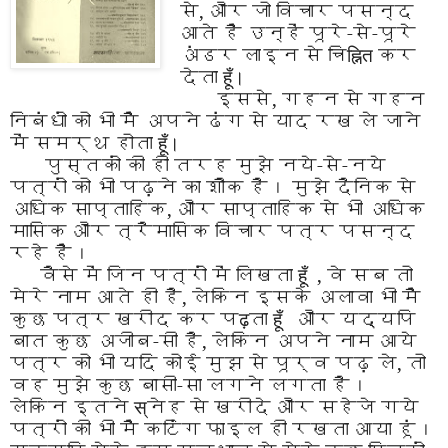
से
,
और जो विचार
पसन्द
आते हैं उन्हें पूरे-से-पूरे
अंडर लाइन से चि
ह्नित
कर
देता
हूँ।
इससे
,
गहन से गहन
निबंधों को भी मैं अपने ढंग से
याद रख ले जाने
में समर्थ होता
हूँ।
पुस्तकों की ही तरह मुझे नये-से-नये
पत्रों को भी
पढ़ने का शौक है। मुझे दैनिक से
अधिक साप्ताहिक
,
और
साप्ताहिक से भी अधिक
मासिक और त्रैमासिक विचार
पत्र पसन्द
रहे हैं।
वैसे में जिन पत्रों में लिखता
हूँ
,
वे सब तो
मेरे नाम
आते ही है
,
लेकिन इसके अलावा भी मैं
कुछ पत्र खरीद
कर प
ढ़
ता
हूँ
और यद्यपि
बात कुछ अजीब-सी है
,
लेकिन अपने नाम आये
पत्र को भी यदि कोई मुझ से
पूर्व पढ़ ले
,
तो
वह मुझे कुछ बासी-सा लगने लगता है।
लेकिन इतने
स्
नेह से खरीदे और सहेजे गये
पत्रों की भी मैं कटिंग फाइल ही रखता आया हूं।