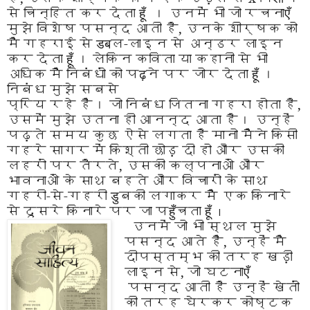
से चिन्हित कर देता
हूँ
। उनमें
भी जो रचना
एँ
मुझे विशेष पसन्द आती है
,
उनके शीर्षक
को
मैं गहराई से
डब
ल-लाइन से अन्डर लाइन
कर देता
हूँ
। लेकिन कविता या कहानी से भी
अधिक मैं निबंधों को प
ढ़
ने पर जोर देता
हूँ
।
निबंध मुझे सबसे
प्रिय रहे हैं। जो निबंध जितना गहरा होता है
,
उसमें मुझे
उतना ही आनन्द आता है। उन्हें
पढ़ते समय कुछ ऐसे
लगता है मानो मैंने किसी
गहरे सागर में किश्ती छोड़ दी
हो और उसकी
लहरों पर तैरते
,
उसकी कल्पनाओं और
भावनाओं के साथ बहते और विचारों के साथ
गहरी-से
-
गहरी
डु
बकी लगाकर मैं एक किनारे
से दूसरे किनारे पर
जा प
हुँ
चता
हूँ
।
उनमें जो भी स्थल मुझे
पसन्द आते हैं
,
उन्हें मैं
दीपस्तम्भ की तरह खड़ी
लाइन से
,
जो घटना
एँ
पसन्द आती
है उन्हें खेतों
की तरह घेरकर कोष्टक