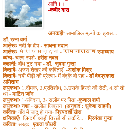
आनि।।
-कबीर दास
अनकहीः
सामाजिक मूल्यों का ह्रास...
-
डॉ. रत्ना वर्मा
आलेखः
नदी के द्वीप
- साधना मदान
आलेखः
मेरी पसन्दगी
-
रामनारायण
उपाध्याय
व्यंग्यः
चरण स्पर्श
- हरीश नवल
कहानी:
बाँध टूट गया
- डॉ. सुषमा गुप्ता
किताबेंः
अरुण शेखर की कविताएँ
-अशोक मिश्र
किताबेंः
नयी पीढ़ी की प्रेरणा- मैं बंदूकें बो रहा
-
डॉ वेदप्रकाश
अमिताभ
लघुकथाः
1.
दीमक,
2.
प्रतिशोध,
3.
उसके हिस्से की रोटी, 4.सो तो
था
- मार्टिन जॉन
लघुकथाः
1-
संवेदना,
2-
सलीब पर पिता
-कुणाल शर्मा
लघुकथाः नशा -
ख़लील जिब्रान
(अनुवाद : सुकेश साहनी)
कविताः
गाँव में जादू हो गया
- प्रियदर्शी खैरा
क्षणिकाएँः
ज़िन्दगी आड़ी तिरछी सी लकीरें...
- प्रियंका गुप्ता
कविताः
सरहद
-
एकता चौधरी