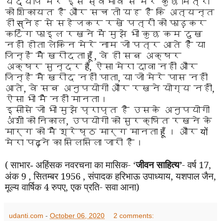
यद्यपि मेरे इस स्वभाव से मेरे कुछ मित्रों
को शिकायत है और सच तो यह
है कि अत्यन्त
ही
स्
नेह से सहेजकर रखे पत्रों को फाड़कर
कटिंग फाइल रखने में मुझे भी कुछ कम दुख
नहीं होता लेकिन मेरे नाम जो पत्र आते हैं या
जिन्हें मैं खरीदता
हूँ
,
वे ही सब अक्षर
अक्षर सुन्दर
हैं,
ऐसा मेरा दावा नहीं
और
जिन्हें मै खरीद नहीं पाता
,
या जो मेरे पास नहीं
आते
,
वे सब अनुपयोगी और रखने योग्य नहीं
,
ऐसा भी मैं नहीं
मानता।
इसीसे जो भी मुझे प्राप्त है उसके अनुपयोगी
अंशों
को निकाल
,
उपयोगी को सुरक्षित रखने के
मार्ग को
मैं श्रेष्ठ मार्ग मानता
हूँ
।
और
यों
मेरा प
ढ़
ने का सिलसिला जारी है।
(
अहिंसक नवरचना का मासिक-
‘
जीवन साहित्य
’
- वर्ष 17,
साभार-
अंक 9 , सितम्बर 1956 , संपादक हरिभाऊ उपाध्याय, यशपाल जैन,
मूल्य वार्षिक 4 रुपए, एक प्रति- सवा आना)
udanti.com
-
October 06, 2020
2 comments: