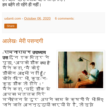
हम बहेंगे तो रहेंगे ही नहीं।
udanti.com
-
October 06, 2020
6 comments:
Share
आलेखः मेरी पसन्दगी
-
रामनारायण
उपाध्याय
उस
दिन एक मित्र ने
पूछा
, ‘
आपको शौक
क्या है
’
मैने कहा
, ‘
मैं कोई
शौकीन आ
द
मी नहीं
हूँ
।
’
बोले
‘
फिर भी
,
कुछ-न-
कुछ शौक तो होंगे।
’
मैंने कहा
, ‘
यदि शौक से
आपका मतलब निरे
मनो
रं
जन से दूर अपने काम के क्षणों में भी कि
ए
जाने
वाले
आनन्ददायी कार्यों से है
,
तो मुझे