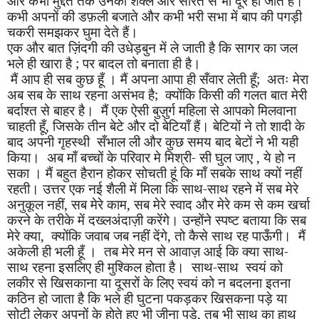
और कभी मुद्दत तक उनकी शक्ल और सीरत से भी दूर हो जाते हैं।
कभी अपनों की डफ़ली बजाते और कभी भरी सभा में बाप की पगड़ी
चकरी समझकर घुमा देते हैं।
एक और बात ज़िंदगी की उधेड़बुन में ले जाती है कि सागर का जल
भले ही खारा है
;
पर बादल तो बनाता ही है।
मैं आप ही सब कुछ हूँ । मैं अपना आ
ही सँवार लेती हूँ
;
अतः मेरा
पा
अब सब के साथ रहना असंभव है
;
क्योंकि किसी की गलत बात मेरी
बर्दाश्त से बाहर है। मैं एक ऐसी बुज़ुर्ग महिला से आपको मिलवाना
चाहती हूँ
,
जिसके तीन बेटे और दो बेटियाँ हैं। बेटियों ने तो शादी के
बाद अपनी गृहस्थी
सँ
भाल ली और कुछ समय बाद बेटों ने भी यही
किया। अब माँ बच्चों के परिवार मे मिश्री
-
सी घुल जाए
,
ये हो न
सका
।
मैं बहुत हैरान हो
कर
सोचती हूं कि माँ सबके साथ क्यों नहीं
रहती। उत्तर एक नई शैली में मिला कि साथ-साथ रहने में सब मेरे
अनुकूल नहीं
,
सब मेरे काम
,
सब मेरे स्वाद और मेरे कम से कम खर्चा
करने के तरीके में दख्लअंदाज़ी करेंगे। उन्होंने स्पष्ट बताया कि सब
मेरे क्या
,
क्यों
कि
जवाब जब नहीं देंगे
,
तो कैसे साथ रह पाऊँगी। मैं
अकेली ही भली हूँ । तब मेरे मन से आवाज़ आई कि क्या साथ-
साथ रहना इसलिए ही मुश्किल होता है। साथ-साथ स्वयं को
लकीर से खिसकाना या दूसरों के लिए स्वयं को न बदलना इतना
कठिन हो जाता है कि भले ही
घु
टना पकड़कर खिसकना पड़े या
सोटी लेकर अपनों के होते हुए भी जीना पड़े
,
तब भी साथ का हाथ