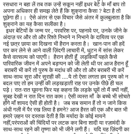
रसधारा न बहा लें तब तक उन्हें सकून नहीं इधर बेटे के माँ बाप तो
अपना अधिकार ही समझ लेते हैं कि शुक्राना कैसा
?
बेटा है तो
पूछेगा ही।। ऐसे अंतर से एक विचार जैसे अंतर में कुलबुलाता है कि
शुक्राने का यह कैसा सलीका है।
इधर बेटियों के जन्म पर
,
परवरिश पर
,
पहनावे पर
,
उनके जीने के
अंदाज़ पर और तो और रिश्ते निभाने न निभाने के दायित्व पर एक
नई छत्र छाया का दिखना भी हैरान करता है। खान-पान की हदें
पार कर लेने से आने वाली ज़िंदगी लाचारी में
,
धुटन में सांस लेकर
कैसे वात्सल्य को पाएगी। हैरान होती हूँ लड़कियाँ पहले कैसे
पारिवारिक जीवन में अपने बड़प्पन को जी लेती थी पर आज हैरान हूँ
बराबरी भी करें तो पुरुष के मदांध की और तो और बराबरी भी करें
साथ-साथ सुरा और सुराही की ….ये तो ऐसा लगता हम पुरुष को न
बदल पाए तो हम उन्हीं की लड़खड़ाती राह पर उनके पीछे ही चल
पड़े। रात-रात घूमना फिर यह कहना कि लड़के घूमें तो मैं क्यों नहीं
,
सुबह देखी न रात दिन रात काम। ऐसी व्यस्त माँ
के बच्चे भी सोचते
होंगे माँ शायद ऐसी ही होती है। जब सब समान हैं तो न जाने किस
अंधी गली में पैर रख लिया है हमने
?
आज हैरत की एक और बात भी
हमारे ज़हन पर दस्तक देती है कि मर्यादा के कोई मायने
नहीं
,
परंपराओं की चिंदियों पर लटक कर बिना शादी या रज़ामंदी के
साथ-साथ रहने की तृष्णा को भी जीने लगी हैं। यदि यह ज़िंदगी का