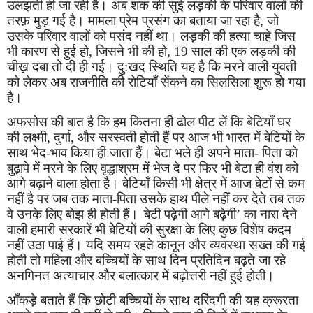
उलझती ही जा रही है। अब शक की सुई लड़की के परिवार वालों की
तरफ़ मुड़ गई है। मामला प्रेम प्रसंग का बताया जा रहा है
,
जो
उसके परिवार वालों को पसंद नहीं था। लड़की की हत्या चाहे जिस
भी कारण से हुई हो
,
जिसने भी की हो
, 19
साल की एक लड़की की
चीख़ दबा तो दी ही गई। दु:खद स्थिति यह है कि मरने वाली युवती
को लेकर अब राजनीति की रोटियाँ सेंकने का सिलसिला शुरू हो गया
है।
अफसोस की बात है कि हम कितना ही ढोल पीट लें कि बेटियाँ घर
की लक्ष्मी
,
दुर्गा
,
और सरस्वती होती हैं पर आज भी भारत में बेटियों के
साथ भेद-भाव किया ही जाता हैं। बेटा भले ही अपने माता- पिता को
बुढ़ापे में मरने के लिए वृद्धाश्रम में भेज दे पर फिर भी बेटा ही वंश को
आगे बढ़ाने वाला होता है। बेटियाँ किसी भी क्षेत्र में आज बेटों से कम
नहीं है पर जब तक माता-पिता उसके हाथ पीले नहीं कर देते तब तक
वे उनके लिए बोझ ही होती हैं।
'
बेटी पढ़ेगी आगे बढ़ेगी
’
का नारा देने
वाली हमारी सरकारें भी बेटियों की सुरक्षा के लिए कुछ विशेष कदम
नहीं उठा पाई हैं। यदि समय रहते कानून और व्यवस्था सख्त की गई
होती तो महिला और बच्चियों के साथ दिन प्रतिदिन बढ़ते जा रहे
अनगिनत अत्याचार और बलात्कार में बढ़ोत्तरी नहीं हुई होती।
आँकड़े बताते हैं कि छोटी बच्चियों के साथ दरिंदगी की यह क्रूरता