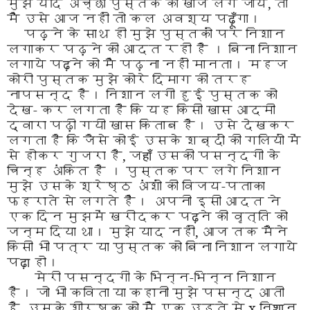
मुझे यदि
अच्छी पुस्तक की खोज लग जाय
,
तो
मैं उसे आज
नहीं तो कल अवश्य प
ढ़ूँ
गा।
पढ़ने के साथ ही मुझे पुस्तकों पर निशान
लगाकर
पढ़ने की आदत रही है । बिना निशान
लगाये प
ढ़
ने को मैं
पढ़ना नहीं मानता। महज
कोरी पुस्तक मुझे कोरे दिमाग
की तरह
नापसन्द है। निशान
लगी हुई पुस्तक को
देख-
कर लगता है कि यह किसी खास आदमी
द्वारा पढ़ी गयी
खास किताब है। उसे देखकर
लगता है कि जैसे कोई उसके
शब्दों की गलियों में
से होकर गुजरा है
,
ज
हाँ
उसकी
पसन्दगी के
चिन्ह अंकित है । पुस्तक पर लगे निशान
मुझे
उसके श्रेष्ठ अंशों की विजय-पताका
फहराते से लगते
हैं। अपनी इसी आदत ने
एक दिन मुझमें खरीदकर प
ढ़
ने
की वृत्ति को
जन्म दिया था। मुझे याद नहीं
,
आज तक मैने
किसी भी पत्र या पुस्तक को बिना निशान लगाये
प
ढ़ा
हो।
मेरी पसन्दगी के भिन्न-भिन्न निशान
है। जो भी कविता
या कहानी मुझे पसन्द आती
है
,
उसके शीर्षक
को
मैं एक उड़ते से
x
नि
शा
न