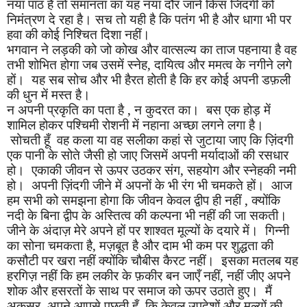
नया पाठ है तो समानता का यह नया दौर जाने किस जिंदगी को
निमंत्रण दे रहा है। सच तो यही है कि पतंग भी है और धागा भी पर
हवा की कोई निश्चित दिशा नहीं।
भगवान ने लड़की को जो कोख और वात्सल्य का ताज पहनाया है वह
तभी शोभित होगा जब उसमें स्नेह
,
दायित्व और ममत्व के नगीने लगे
हों। यह सब सोच और भी हैरत होती है कि हर कोई अपनी डफ़ली
की धुन में मस्त है।
न अपनी प्रकृति का पता है
,
न कुदरत का। बस एक होड़ में
शामिल होकर पश्चिमी रोशनी में नहाना अच्छा लगने लगा है।
सोचती हूँ वह कला या वह सलीका कहां से जुटाया जाए कि ज़िंदगी
एक पानी के सोते जैसी हो जाए जिसमें अपनी मर्यादाओं की रसधार
हो। एकाकी जीवन से ऊपर उठकर संग
,
सहयोग और स्नेहकी नमी
हो। अपनी ज़िंदगी जीने में अपनों के भी रंग भी चमकते हों। आज
हम सभी को समझना होगा कि जीवन केवल द्वीप ही नहीं
,
क्योंकि
नदी के बिना द्वीप के अस्तित्व की कल्पना भी नहीं की जा सकती।
जीने के अंदाज़ मेरे अपने हों पर शाश्वत मूल्यों के दयारे में। गिन्नी
का सोना चमकता है
,
मज़बूत है और दाम भी कम पर शुद्धता की
कसौटी पर खरा नहीं क्योंकि चौबीस कैरट नहीं। इसका मतलब यह
हरगिज़ नहीं कि हम लकीर के फ़कीर बन जाएँ नहीं
,
नहीं जीए अपने
शोक और हसरतों के साथ पर समाज को ऊपर उठाते हुए। मैं
अकसर
अपने आपसे पूछती हूँ कि केवल उपदेशों और मूल्यों की