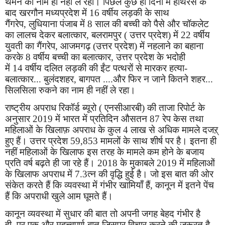
थमने का नाम ही नहीं ले रही। पिछले कुछ ही दिनों में हाथरस के
बाद खरगौन मध्यप्रदेश में
16
वर्षीय लड़की के साथ
गैंगरेप
,
लुधियाना पंजाब में
8
साल की बच्ची को पैसे और चॉकलेट
का लालच देकर बलात्कार
,
बलरामपुर ( उत्तर प्रदेश) में
22
वर्षीय
युवती का गैंगरेप
,
आजमगढ़ (उत्तर प्रदेश) में नहलाने का बहाना
करके
8
वर्षीय बच्ची का बलात्कार
,
उत्तर प्रदेश के भदोही
में
14
वर्षीय दलित लड़की की ईंट पत्थरों से मारकर हत्या-
बलात्कार... बुलंदशहर
,
बागपत ....और फिर न जाने कितने शहर...
सिलसिला रुकने का नाम ही नहीं ले रहा।
राष्ट्रीय अपराध रिकॉर्ड ब्यूरो ( एनसीआरबी) की ताजा रिपोर्ट के
अनुसार
2019
में भारत में प्रतिदिन औसतन
87
रेप केस तथा
महिलाओं के खिलाफ़ अपराध के कुल
4
लाख से अधिक मामले दजऱ्
हुए हैं। उत्तर प्रदेश
59,853
मामलों के साथ शीर्ष पर है। इतना ही
नहीं महिलाओं के खिलाफ इस तरह के मामले कम होने के बजाय
प्रति वर्ष बढ़ते ही जा रहे हैं।
2018
के मुकाबले
2019
में महिलाओं
के खिलाफ अपराध में
7.3
त्न की वृद्धि हुई है। जो इस बात की ओर
संकेत करते हैं कि व्यवस्था में गंभीर खामियाँ हैं
,
कानून में इतने पेंच
हैं कि अपराधी खुले आम घूमते हैं।
कानून व्यवस्था में सुधार की बात तो अपनी जगह बेहद गंभीर है
ही
,
पर एक और महत्त्वपूर्ण बात जिसपर विचार करने की जरूरत है