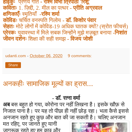
- रश्मि विभा त्रिपाठी
हाइकुः
प्रणय गीत
'
रिशू
'
कविताः
1.
ज़ि
द्दी, 2. मील का पत्थर
- प्रीति अग्रवाल
क्षणिकाएँः
स्मृतियाँ
-रश्मि शर्मा
कोविडः
चर्चित वनस्पति गिलोय
- डॉ. किशोर पंवार
सेहतः
मोटे लोगों में कोविड-19 अधिक घातक क्यों
?
(स्रोत फीचर्स)
प्रेरकः
युवावस्था में मिले सबक जिन्होंने मुझे मज़बूत
बनाया
-निशांत
जीवन दर्शनः
शिक्षा की सही समझ
- विजय जोशी
udanti.com
-
October 06, 2020
9 comments:
Share
अनकहीः सामाजिक मूल्यों का ह्रास...
- डॉ. रत्ना वर्मा
अब
बस बहुत हो गया
,
कोरोना पर नहीं लिखना है। इसके खौफ़ से
निजात पाना है। पर यह तो पीछा ही नहीं छोड़ रहा। भला कैसे इससे
अनजान रहते हुए कुछ और बात की जा सकती है। चलिए अनजान
मत रहिए
,
पर जानते हुए यानी
जागरूक रहते हुए हम कुछ और