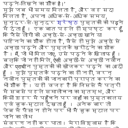
पढ़ने-लिखने का शौक
है।
’
मुझे जब भी समय मिलता है
,
और वह सदा
मिलता है
,
अपना अधिक-से-अधिक समय
,
सुन्दर-से-सुन्दर
श्रेष्ठ
पुस्तकों को प
ढ़
ने
में देता
हूँ
। एक बात पहले ही स्पष्ट
कर
दूँ
,
कि जैसे लोगों को अच्छे-से-अच्छा खाने या
पहिनने
का शौक होता है
,
वैसे ही मुझे अच्छे से
अच्छा पढ़ने और
पुस्तकें खरीदने का शोक
है।
मैं
,
जो भी मिल जा
ए
,
उसे
पढ़ने के खिलाफ
हूँ
।
बल्कि जो नहीं मिले
, ऐसी
अच्छी-से
अच्छी नवीन
और
प्राची
न पुस्तकों को खोजकर पढ़ने
का आदी
हूँ
। मुझे पुस्तकें पढ़ने का ही नहीं
,
वरन्
नवीन
पुस्तकों की जानकारी प्राप्त करने का
भी शौक है। यही
वजह है कि जिससे मैं पत्रों
में सबसे पहले समालोचना
का स्तम्भ
,
और
किसी शहर में प
हुँ
चने पर व
हाँ
का
पुस्तकालय
एवं बुक-स्टाल देखता
हूँ
। अनेक बार तो
जेब
में पैसा न होने पर भी मैं बुक स्टाल पर
जाने का लोभ
संवरण नहीं कर पाता। मेरा विश्वास है कि