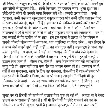
की सिहरन महसूस कर रहे थे कि दो छोटे हिरन कभी इसे, कभी उसे, अपने मुंह
और सीगों से खुजला देते.... आंखें निश्छल, मुंह एकदम साफ, धुला हुआ-सा।
छोटे-छोटे सीगों से उनकी भाषा निकल रही थी। हमारी तरफ देखो। कभी
खुजाना, कभी कई बार खुजलाकर मनुहार करना और कभी सींग गड़ाकर जिद्द
करना: खाने को दो, भूख लगी है। हम डरते थे, लेकिन वे हमारे शरीर पर सींग
इस तरह फिराते थे कि चोट न लगे... यहां तक कि खाने को न मिलने पर
नाराजगी में जो वे सींगों को नीचे से थोड़ा गड़ाकर ऊपर को निकालते ... वह भी
इस सफाई से कि खरोंच भी न आए। हम इस बहस में उलझे थे कि जीवन में
सबसे कीमती चीज क्या है-स्वास्थ्य, धन, प्रतिष्ठा या फिर प्रेम ... और हिरन के
वे बच्चे जैसे कहते होते, नहीं, नहीं ... वह सब कुछ नहीं। महत्वपूर्ण है आज, यह
वक्त, इसमें हमारा होना, जीवित होना। सतपुड़ा के नीचे चांद तले देनवा के
किनारे ... जो भी होने की प्रतीति दे वह सब महत्वपूर्ण है। मड़ई से राष्ट्रीय
उद्यान लग जाता है। भीतर शेर, चीते हैं। कम हिरन होते होंगे जो स्वाभाविक
मृत्यु पाते हों, आज नहीं कल उन्हें शेर का भोजन बनना ही है। दरम्यान जो है,
वही है यह फुदकना, खाने के लिए वह मचलना, बीच-बीच में प्यार-मोहब्बत भी।
कुदरत ने जो निर्धारित किया, उस रास्ते चना। आदमी की जिंदगी भी कुल
मिलाकर फर्क कहां ... पर वह सोच-सोचकर गर्क कर डालता है जैसे हम यहां
बहस कर रहे थे। अरे पिओ ... इस फिजां को पिओ ... यही महत्वपूर्ण है।
सुबह उन दो हिरनों की खाने की तलाश फिर शुरू हो गई थी। लगता था वे गेस्ट
हाउस के आसपास ही रहते हैं। यों भी हिरनियों के छोटे शावकों को वन के
जंगली जानवरों से सुरक्षा रहती है। शावक शुरू-शुरू में तेज भागकर अपनी