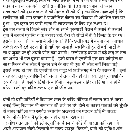
तरह खूबसूरत मतपत्र मिले थे जिसे उपयोग में लाने का उत्साह बड़े पैमाने पर
मतदान का कारक बने। सभी राजनैतिक दों ने इस बार ज्यादा से ज्यादा
मतदाताओं को बूथ तक लाने की मेहनत भी की थी। सर्वाधिक महत्वपूर्ण है कि
छत्तीसगढ़ की आम जनता में राजनैतिक चेतना का विकास भी अपेक्षित स्तर पर
हुआ। इस क्रम का जारी रहना ही लोकतंत्र के लिए शुभ लक्षण है।
इस बार बसपा ने जितने जोर शोर से अपने प्रत्याशी मैदान में उतारे थे उसकी
तुना में उनकी प्राप्ति न के बराबर रही, केव दो सीटों में ही वे सिमट के रह गए।
इसके कारणों की व्याख्या में लोग बताते हैं कि छत्तीसगढ़ में बसपा का जनाधार
अकेले अपने बूते पर अभी भी नहीं बन पाया है, यह किसी दूसरी बड़ी पार्टी के
साथ जुडऩे पर ही अपनी सीट बढ़ा पाएगी। छत्तीसगढ़ बसपा में बड़े कद के नेता
का अभाव भी एक दूसरा कारण है। इसी क्रम में एनसीपी इस बार कांग्रेस के
साथ मिकर तीन सीट में चुनाव डऩे के बाद भी एक भी सीट नहीं निका पाई।
इससे साफ हो गया कि एनसीपी का वजूद भी छत्तीसगढ़ में न के बराबर है। इसी
तरह स्वतंत्र प्रत्याशियों को जनता ने तवज्जों नहीं दी। स्वतंत्र प्रत्याशी के
रूप में दोनों ही बड़ी पार्टियों के बागियों ने बढ़-चढक़र हिस्सा लिया। न ही वे
परिणाम को प्रभावित कर पाए न ही जीत पाए।
दोनों ही बड़ी पार्टियों ने विज्ञापन तंत्र के जरिए मीडिया में समान रूप से जगह
बनाई किंतु विज्ञापन भी समाचार की तर्ज पर छपे होने के कारण पाठकों को धुंधके
से बाहर नहीं ला पाए अर्थात स्थानीय अखबारों को पढक़र कोई भी पाठक
परिणामों के विषय में पूर्वानुमान नहीं लगा पा रहा था।
ग्रामीण मतदाताओं को इलेक्ट्रानिक चैनल से कोई भी वास्ता नहीं रहा। वे
अपने आसपास खेती-किसानी से लेकर सडक़, बिजली, पानी की सुविधा और