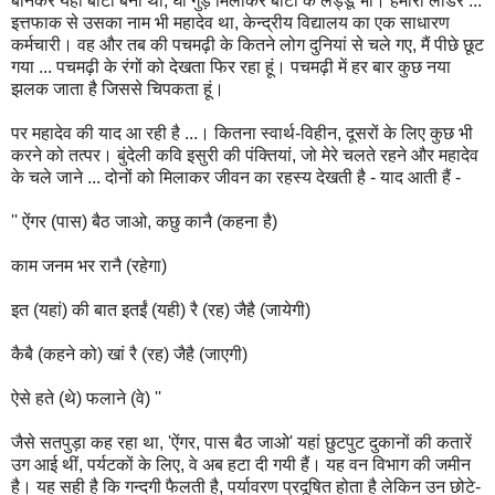
बीनकर यहां बाटी बनी थीं, घी गुड़ मिलाकर बाटी के लड्डू भी। हमारा लीडर ...
इत्तफाक से उसका नाम भी महादेव था, केन्द्रीय विद्यालय का एक साधारण
कर्मचारी। वह और तब की पचमढ़ी के कितने लोग दुनियां से चले गए, मैं पीछे छूट
गया ... पचमढ़ी के रंगों को देखता फिर रहा हूं। पचमढ़ी में हर बार कुछ नया
झलक जाता है जिससे चिपकता हूं।
पर महादेव की याद आ रही है ...। कितना स्वार्थ-विहीन, दूसरों के लिए कुछ भी
करने को तत्पर। बुंदेली कवि इसुरी की पंक्तियां, जो मेरे चलते रहने और महादेव
के चले जाने ... दोनों को मिलाकर जीवन का रहस्य देखती है - याद आती हैं -
'' ऐंगर (पास) बैठ जाओ, कछु कानै (कहना है)
काम जनम भर रानै (रहेगा)
इत (यहां) की बात इतईं (यही) रै (रह) जैहै (जायेगी)
कैबै (कहने को) खां रै (रह) जैहै (जाएगी)
ऐसे हते (थे) फलाने (वे) ''
जैसे सतपुड़ा कह रहा था, 'ऐंगर, पास बैठ जाओ' यहां छुटपुट दुकानों की कतारें
उग आई थीं, पर्यटकों के लिए, वे अब हटा दी गयी हैं। यह वन विभाग की जमीन
है। यह सही है कि गन्दगी फैलती है, पर्यावरण प्रदूषित होता है लेकिन उन छोटे-