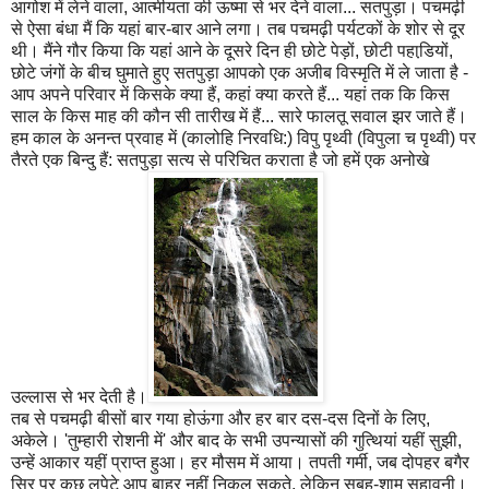
आगोश में लेने वाला, आत्मीयता की ऊष्मा से भर देने वाला... सतपुड़ा। पचमढ़ी
से ऐसा बंधा मैं कि यहां बार-बार आने लगा। तब पचमढ़ी पर्यटकों के शोर से दूर
थी। मैंने गौर किया कि यहां आने के दूसरे दिन ही छोटे पेड़ों, छोटी पहाडि़यों,
छोटे जंगों के बीच घुमाते हुए सतपुड़ा आपको एक अजीब विस्मृति में ले जाता है -
आप अपने परिवार में किसके क्या हैं, कहां क्या करते हैं... यहां तक कि किस
साल के किस माह की कौन सी तारीख में हैं... सारे फालतू सवाल झर जाते हैं।
हम काल के अनन्त प्रवाह में (कालोहि निरवधि:) विपु पृथ्वी (विपुला च पृथ्वी) पर
तैरते एक बिन्दु हैं: सतपुड़ा सत्य से परिचित कराता है जो हमें एक अनोखे
उल्लास से भर देती है।
तब से पचमढ़ी बीसों बार गया होऊंगा और हर बार दस-दस दिनों के लिए,
अकेले। 'तुम्हारी रोशनी में' और बाद के सभी उपन्यासों की गुत्थियां यहीं सुझी,
उन्हें आकार यहीं प्राप्त हुआ। हर मौसम में आया। तपती गर्मी, जब दोपहर बगैर
सिर पर कुछ लपेटे आप बाहर नहीं निकल सकते, लेकिन सुबह-शाम सुहावनी।