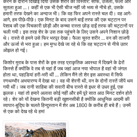
करने के दौरान दिखाई दिया उसके शरीर का विस्तार: साफ, उजला, फैला और
सुतला हुआ ...। कहीं से एक भी ऐसी चीज नहीं जो भव्य से नीचे हो, उसके
हमारी तरफ देखने का अन्दाज भी। कि वह फिर अपने रास्ते चल दी। वह आगे-
आगे, हम पीछे-पीछे। एक मिनट के बाद उसने बाईं तरफ की एक चट्टान पर
पेशाब की एक पिचकारी छोड़ी और कच्चा रास्ता छोड़ दाईं तरफ की चट्टानों पर
चली गयी। इस तरह शेर के उस तक पहुंचने के लिए उसने अपने निशान छोड़े
थे। रास्ते से हमने उसे फिर भरपूर देखा। फैला चुस्त शरीर ... वन की ताजगी
और ऊर्जा से भरा हुआ। हम मुग्ध देखे जा रहे थे कि वह चट्टान से नीचे उतर
ओझल हो गई।
किशोर मुराब के पास शेरों के इस तरह प्राकृतिक अवस्था में दिखने के ढेरों
किस्से हैं क्योंकि वे तब से यहां हैं जब जहां आज नया भोपाल है वहां भी जंगल
होता था, पहाडि़यां हरी-भरी थीं ... लेकिन मैंने तो शेर इस अवस्था में सिर्फ
रणथम्भौर अभयारण्य में देखा था। वह भी शेरनी थी, वन के दोनों रास्तें जीपें थम
गयी थीं। जब रानी साहिबा की सवारी बीच रास्ते से इधर से उधर हुई, एक
झलक। यहां तो हमारे अलावा कोई नहीं और हमें पूरे सात आठ मिनट दर्शन होते
रहे। शेर को यों देखना कितनी बड़ी खुशनसीबी है क्योंकि आधुनिक आदमी की
व्यापार-बुद्घि के चलते हिन्दुस्तान में शेर अब 1800 के करीब ही बचे हैं। उनमें
से एक को देख रहे थे हम!