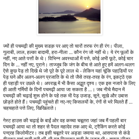
ज्यों ही पचमढ़ी की मुख्य सडक़ पर आए तो चारों तरफ रंग ही रंग। पीला,
गुलाबी, लाल, हल्का बादामी, हरा-नीला ... कौन रंग जो नहीं थे। ये रंग फूलों के
नहीं, नए आते पत्तों के थे। विभिन्न अवस्थाओं में पत्ते, कोई अभी फूटे, कोई चार
दिन के ... नहीं नए, पुराने। ताज्जुब कि जंग के बीच से आते हुए हमें अलग-थलग
ऐसे कुछ पेड़ तो दिखे थे जो पूरे के पूरे लाल थे - लेकिन यहां चूंकि पहाडि़यों पर
पेड़ घने और अलग-अलग प्रजाति के थे तो जैसे तरह-तरह के रंग, इकट्ठे एक
ही पहाड़ी पर उछले थे। अपराह्न में भी कैसा अद्भुत दृश्य। एक इस नजारे के लिए
ही आती गर्मियों के दिनों पचमढ़ी आया जा सकता है ...। जब नीचे मैदान में
पचमढ़ी की चढ़ाई शुरू होने के पहे तक भी पेड़ उजाड़, सूने, सूखे और उबास
छोड़ते होते हैं। पचमढ़ी पहुंचते ही नए-नए किसलयों के, रंगों से भरे मिलते हैं ...
चहचहाते पत्ते लिए, खिखिलाते।
गेस्ट हाउस की चढ़ाई के बाईं ओर वह कच्चा चबूतरा जहां जब मैं पहली बार
पचमढ़ी आया था तो शहर से पैदल महादेव तक आए थे, ट्रैकिंग करते कोई
पन्द्रह किलोमीटर। तब इसी चबूतरे पर अड्डा जमाया था, आसपास से कंडे