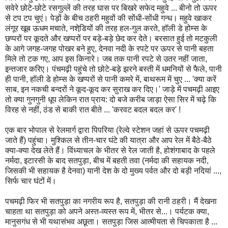
सवेरे छोटे-छोटे रसगुल्लें की तरह घास पर बिखरे सफेद महुवे ... बीनो तो ऊपर
से टप टप चुएं। पेड़ों के बीच ठहरी महुवों की सोंधी-सोंधी गन्ध। महुवे खाकर
लंगूर खूब ऊधम मचाते, नशेडि़यों की तरह हल-गुल करते, हॉली डे होम्स के
छप्परों पर कूदते और खप्परों पर बड़े-बड़े छेद कर देते। बरसात हुई तो मटकुली
के आगे जगह-जगह पोखर बने हुए, देनवा नदी के रपटे पर ऊपर से पानी बहता
मिले तो टक गए, आप इस किनारे। जब तक पानी रपटे से उतर नहीं जाता,
इन्तजार करिए। पंचमढ़ी पहुंचे तो छोटे-बड़े झरने बस्ती में धमनियों से फैले, पानी
ही पानी, हॉली डे होम्स के खप्परों से पानी कमरे में, बाथरूम में चुए ... 'क्या करें
साब, इन नकची बन्दरों ने कूद-कूद कर सुराख कर दिए।' जाड़े में पचमढ़ी आइए
तो क्या गुनगुनी धूप लेकिन रात प्राय: दो बजे करीब जाड़ा ऐसा सिर में चढ़े कि
विरह से नहीं, ठंड से बाकी रात बीते ... 'करवट बदल बदल कर' !
एक बार भोपाल से रेलमार्ग द्वारा पिपरिया (रेल्वे स्टेशन जहां से ऊपर पचमढ़ी
जाते हैं) पहुंचा। मुश्किल से तीन-चार घंटे की यात्रा और आप रेल में बैठे-बैठे
क्या-क्या देख लेते हैं। विंध्याचल के भीतर से रेल जाती है, होशंगाबाद के पहले
नर्मदा, इटारसी के बाद सतपुड़ा, बीच में बहती तवा (नर्मदा की सहायक नदी,
जिसकी भी सहायक है देनवा) यानी देश के दो मुख्य पर्वत और दो बड़ी नदियां ...,
सिर्फ चार घंटों में।
पचमढ़ी फिर भी सतपुड़ा का नगरीय रूप है, सतपुड़ा की रानी ठहरी। मैं देखना
चाहता था सतपुड़ा को अपने अस्त-व्यस्त रूप में, भीतर से...। पर्यटक क्या,
मानुसगंध से भी यथासंभव अछूता। सतपुड़ा जिस आत्मीयता से चिपकाता है ...