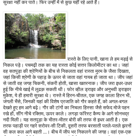
सुरक्षा नहीं कर पाते। फिर उन्हीं में से कुछ यहीं रहे आते हैं।
रास्ते के लिए पानी, खाना ले हम मड़ई से
निकल पड़े। पचमढ़ी तक का यह रास्ता कोई सत्तर किलोमीटर का था। जहां
वह सतपुड़ा की श्रेणियों के बीच से निकलता वहां रास्ता मुरम के जैसा दिखता,
जहां किसी श्रेणी के पहाड़ के ऊपर से जाता वहां गायब हो जाता था। जीप जहां
से जाती वह जगह चिकनी, संकरी होती, खासा खतरनाक। जीप जरा इधर-उधर
हुई कि नीचे खाई में लुढक़ सकती थी। फोर व्हील ड्राइव और अनुभवी ड्राइवर
मुकेश, ये ही हमारी सुरक्षा थे। रास्ते में हिरन-चीतल, एक जगह काला हिरन भी,
जंगली भैंसे, जिनकी यहां की विशेष प्रजाति को गौर कहते हैं, को अगल-बगल
देखते हुए हम आगे बढ़े। गौर की टांगों का निचला हिस्सा जैसे सफेद मोजे पहन
रखे हों, सींग नीचे रक्तिम, ऊपर काले। लगड़ा फॉरेस्ट कैम्प के आगे सोनभद्र
नदी मिली। यह सतपुड़ा के भीतर-भीतर बोरी की तरफ से इधर आती है। एक
तरफ पहाड़ी पर गहरे सरोवर-सी टिकी, दूसरी तरफ बरसाती पतले-पतले झरनों
सी कल कल आगे बहती ...। बीच में जीप भर निकलने की जगह। वहां एक-एक