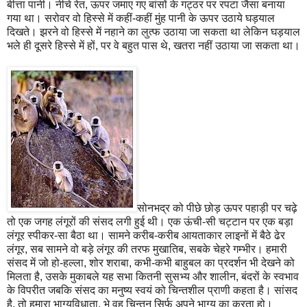
बीत्ता पानी। नीचे रेत, ऊपर जमाए गए बांसों के गट्ठर पर रपटा जैसा बनाया
गया था। सरोवर वो हिस्से में कहीं-कहीं मुंह पानी के ऊपर उठाये घड़याल
दिखते। झरने वो हिस्से में नहाने का लुत्फ उठाया जा सकता था लेकिन घड़याल
भले ही दूसरे हिस्से में हों, पर वे बहुत पास थे, खतरा नहीं उठाया जा सकता था।
सोनभद्र को पीछे छोड़ ऊपर पहाड़ी पर चढ़े
तो एक जगह लंगूरों की संसद लगी हुई थी। एक ऊंची-सी चट्टान पर एक बड़ा
लंगूर स्पीकर-सा बैठा था। सामने करीब-करीब आयताकार लाइनों में बैठे ढेर
लंगूर, सब सामने वो बड़े लंगूर की तरफ मुखातिब, सबके चेहरे गम्भीर। हमारी
संसद में जो हो-हल्ला, शोर शराबा, कभी-कभी बाहुबल का प्रदर्शन भी देखने को
मिलता है, उसके मुकाबले यह सभा कितनी सुसभ्य और शालीन, बंदरों के स्वभाव
के विपरीत जबकि संसद का मनुष्य स्वयं को चिन्तशील प्राणी कहता है। सांसद
है, तो हमारा भाग्यविधाता, भे वह चिन्तन सिर्फ अपने भाग्य का करता हो।