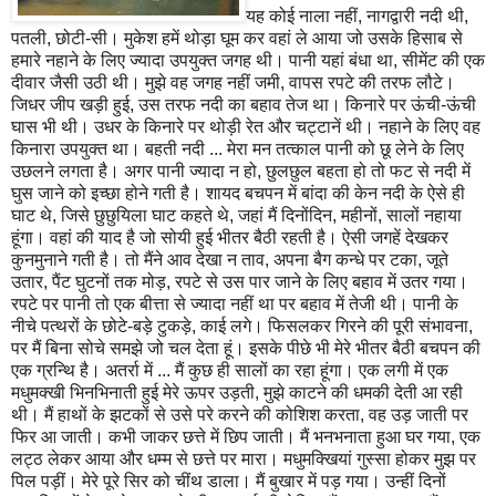
यह कोई नाला नहीं, नागद्वारी नदी थी,
पतली, छोटी-सी। मुकेश हमें थोड़ा घूम कर वहां ले आया जो उसके हिसाब से
हमारे नहाने के लिए ज्यादा उपयुक्त जगह थी। पानी यहां बंधा था, सीमेंट की एक
दीवार जैसी उठी थी। मुझे वह जगह नहीं जमी, वापस रपटे की तरफ लौटे।
जिधर जीप खड़ी हुई, उस तरफ नदी का बहाव तेज था। किनारे पर ऊंची-ऊंची
घास भी थी। उधर के किनारे पर थोड़ी रेत और चट्टानें थी। नहाने के लिए वह
किनारा उपयुक्त था। बहती नदी ... मेरा मन तत्काल पानी को छू लेने के लिए
उछलने लगता है। अगर पानी ज्यादा न हो, छुलछुल बहता हो तो फट से नदी में
घुस जाने को इच्छा होने गती है। शायद बचपन में बांदा की केन नदी के ऐसे ही
घाट थे, जिसे छुछुयिला घाट कहते थे, जहां मैं दिनोंदिन, महीनों, सालों नहाया
हूंगा। वहां की याद है जो सोयी हुई भीतर बैठी रहती है। ऐसी जगहें देखकर
कुनमुनाने गती है। तो मैंने आव देखा न ताव, अपना बैग कन्धे पर टका, जूते
उतार, पैंट घुटनों तक मोड़, रपटे से उस पार जाने के लिए बहाव में उतर गया।
रपटे पर पानी तो एक बीत्ता से ज्यादा नहीं था पर बहाव में तेजी थी। पानी के
नीचे पत्थरों के छोटे-बड़े टुकड़े, काई लगे। फिसलकर गिरने की पूरी संभावना,
पर मैं बिना सोचे समझे जो चल देता हूं। इसके पीछे भी मेरे भीतर बैठी बचपन की
एक ग्रन्थि है। अतर्रा में ... मैं कुछ ही सालों का रहा हूंगा। एक लगी में एक
मधुमक्खी भिनभिनाती हुई मेरे ऊपर उड़ती, मुझे काटने की धमकी देती आ रही
थी। मैं हाथों के झटकों से उसे परे करने की कोशिश करता, वह उड़ जाती पर
फिर आ जाती। कभी जाकर छत्ते में छिप जाती। मैं भनभनाता हुआ घर गया, एक
लट्ठ लेकर आया और धम्म से छत्ते पर मारा। मधुमक्खियां गुस्सा होकर मुझ पर
पिल पड़ीं। मेरे पूरे सिर को चींथ डाला। मैं बुखार में पड़ गया। उन्हीं दिनों