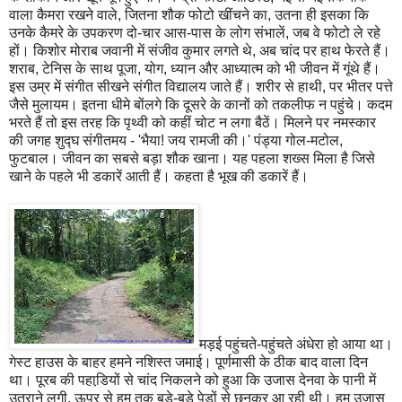
वाला कैमरा रखने वाले, जितना शौक फोटो खींचने का, उतना ही इसका कि
उनके कैमरे के उपकरण दो-चार आस-पास के लोग संभालें, जब वे फोटो ले रहे
हों। किशोर मोराब जवानी में संजीव कुमार लगते थे, अब चांद पर हाथ फेरते हैं।
शराब, टेनिस के साथ पूजा, योग, ध्यान और आध्यात्म को भी जीवन में गूंथे हैं।
इस उम्र में संगीत सीखने संगीत विद्यालय जाते हैं। शरीर से हाथी, पर भीतर पत्ते
जैसे मुलायम। इतना धीमे बोंलगे कि दूसरे के कानों को तकलीफ न पहुंचे। कदम
भरते हैं तो इस तरह कि पृथ्वी को कहीं चोट न लगा बैठें। मिलने पर नमस्कार
की जगह शुद्घ संगीतमय - 'भैया! जय रामजी की।' पंड्या गोल-मटोल,
फुटबाल। जीवन का सबसे बड़ा शौक खाना। यह पहला शख्स मिला है जिसे
खाने के पहले भी डकारें आती हैं। कहता है भूख की डकारें हैं।
मड़ई पहुंचते-पहुंचते अंधेरा हो आया था।
गेस्ट हाउस के बाहर हमने नशिस्त जमाई। पूर्णमासी के ठीक बाद वाला दिन
था। पूरब की पहाडि़यों से चांद निकलने को हुआ कि उजास देनवा के पानी में
उतराने लगी, ऊपर से हम तक बड़े-बड़े पेड़ों से छनकर आ रही थी। हम उजास