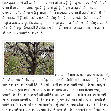
छोटे दुकानदारों की जीविका का साधन भी तो यही है। दूसरी तरफ देखो तो जो
पचमढ़ी आज तक साफ सुथरी है, बची हुई है तो इस वजह से कि नगर का
प्रशासन फौज के पास है। भोपाल के नेता-अफसर पचमढ़ी को सेना से छीनने
के चक्कर में हैं ताकि उसे पर्यटन के लिए विकसित कर सकें , पैसे कमा सकें ।
जहां वे कामयाब हुए कि पचमढ़ी का कबाड़ा हुआ। वनों की रक्षा के लिए सरकारें
पोस्टरें तो खूब चिपकाती है लेकिन पर्यटन के नाम पर उनका सत्यानाश करने
की पह भी सरकारें ही करती हैं।
शाम वन विभाग के गेस्ट हाउस के बरामदे
में। ठीक सामने चौरागढ़ का मन्दिर। मन्दिर भी शिवंलिग के आकार का है। देर
रात तक वहां की हल्की टिमटिमाती रोशनी हम तक आती रही। किशोर भाई ने
गाने गाए, पंड्या हमारी तरफ पीठ करके साफ आसमान में चांद देखता रहा,
जवानी के दिनों को पकडऩे की कोशिश कर रहा था ...। वे दिन जब खाना नहीं..
'चाह' बरबाद करती थी। वे दिन कब के गए पर जैसे आज भी पीठ पर चिपके हैं।
सवेरे जब मैं बिस्तर से उठा तो किशोर भाई पहले ही नहा धोकर, बरामदे में बैठकर
पाठ कर रहे थे। पाठ की पुस्तक जैसे ही बन्द की कि गुनगुनाने लगे, 'मैं चोर हूं