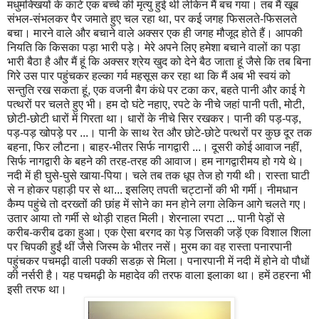
मधुमक्खियों के काटे एक बच्चे की मृत्यु हुई थी लेकिन मैं बच गया। तब मैं खूब
संभल-संभलकर पैर जमाते हुए चल रहा था, पर कई जगह फिसलते-फिसलते
बचा। मारने वाले और बचाने वाले अक्सर एक ही जगह मौजूद होते हैं। आपकी
नियति कि किसका पड़ा भारी पड़े। मेरे अपने लिए हमेशा बचाने वालों का पड़ा
भारी बैठा है और मैं हूं कि अक्सर श्रेय खुद को देने बैठ जाता हूं जैसे कि तब बिना
गिरे उस पार पहुंचकर हल्का गर्व महसूस कर रहा था कि मैं अब भी स्वयं को
सन्तुति रख सकता हूं, एक वजनी बैग कंधे पर टका कर, बहते पानी और काई गे
पत्थरों पर चलते हुए भी। हम दो घंटे नहाए, रपटे के नीचे जहां पानी पती, मोटी,
छोटी-छोटी धारों में गिरता था। धारों के नीचे सिर रखकर। पानी की पड़-पड़,
पड़-पड़ खोपड़े पर ...। पानी के साथ रेत और छोटे-छोटे पत्थरों पर कुछ दूर तक
बहना, फिर लौटना। बाहर-भीतर सिर्फ नागद्वारी ...। दूसरी कोई आवाज नहीं,
सिर्फ नागद्वारी के बहने की तरह-तरह की आवाज। हम नागद्वारीमय हो गये थे।
नदी में ही घुसे-घुसे खाया-पिया। चले तब तक धूप तेज हो गयी थी। रास्ता घाटी
से न होकर पहाड़ी पर से था... इसलिए तपती चट्टानों की भी गर्मी। नीमधान
कैम्प पहुंचे तो दरख्तों की छांह में सोने का मन होने लगा लेकिन आगे चलते गए।
उतार आया तो गर्मी से थोड़ी राहत मिली। शेरनाला रपटा ... पानी पेड़ों से
करीब-करीब ढका हुआ। एक ऐसा बरगद का पेड़ जिसकी जड़ें एक विशाल शिला
पर चिपकी हुईं थीं जैसे जिस्म के भीतर नसें। मुरम का वह रास्ता पनारपानी
पहुंचकर पचमढ़ी वाली पक्की सडक़ से मिला। पनारपानी में नदी में होने वो पौधों
की नर्सरी है। यह पचमढ़ी के महादेव की तरफ वाला इलाका था। हमें ठहरना भी
इसी तरफ था।