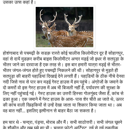
उसका उत्स कहां है।
होशंगाबाद से पचमढ़ी के सडक़ रास्ते कोई चालीस किलोमीटर दूर है सोहागपुर,
वहां से दायें मुडक़र करीब बाइस किलोमीटर अन्दर मड़ई जो इधर से सतपुड़ा के
भीतर जाने का दरवाजा है एक तरह से। इस बार हमारी यात्रा मड़ई से भीतर-
भीतर जंगल-जंगल होते हुए पचमढ़ी निकलने की थी। सोहागपुर से मुड़ते ही
सतपुड़ा की बाहरी पहाडि़यां दिखाई देने लगती हैं। पहाडि़यों के ठीक नीचे देनवा
नदी जिसे नाव से पार कर मड़ई गेस्ट हाउस में हम पहुंचे। अंग्रेजों के जमाने के
दो कमरों वो इस गेस्ट हाउस में अब भी बिजली नहीं है, पर्यावरण की सुरक्षा के
लिए नहीं पहुंचाई गई। गेस्ट हाउस का उत्तरी हिस्सा गोलगुंबद जैसा हैं, कांच से
ढका हुआ। एक जमाने में गेस्ट हाउस के आस- पास शेर चीते आ जाते थे, ऊपर
की कांच वाली खिड़कियों से उन्हें देखा जाता या शिकार किया जाता था। अब
वह बात नहीं... इसलिए इत्मीनान से बाहर बैठा जा सकता है।
हम चार थे - चन्द्रा, पंड्या, मोराब और मैं। सभी साठोत्तरी। सभी जंगल घूमने
के शौकीन और खूब घूमे हुए भी। चन्द्रा फोटो आर्टिस्ट, नई से नई तकनीक