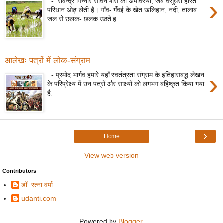
›
- रविन्द्र गिन्नौरे सावन मास की अमावस्या, जब वसुंधरा हरित
परिधान ओढ़ लेती है। गाँव- गँवई के खेत खलिहान, नदी, तालाब
जल से छलक- छलक उठते ह...
आलेखः पत्रों में लोक-संग्राम
›
- प्रमोद भार्गव हमारे यहाँ स्वतंत्रता संग्राम के इतिहासबद्ध लेखन
के परिप्रेक्ष्य में उन पत्रों और साक्ष्यों को लगभग बहिष्कृत किया गया
है, ...
›
Home
View web version
Contributors
डॉ. रत्ना वर्मा
udanti.com
Powered by
Blogger
.