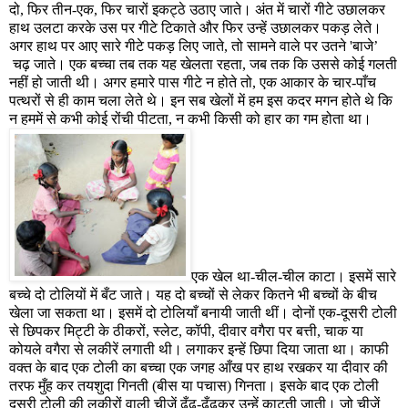
दो
,
फिर तीन-एक
,
फिर चारों इकट्ठे उठाए जाते। अंत में चारों गीटे उछालकर
हाथ उलटा करके उस पर गीटे टिकाते और फिर उन्हें उछालकर पकड़ लेते।
अगर हाथ पर आए सारे गीटे पकड़ लिए जाते
,
तो सामने वाले पर उतने
'
बाजे
’
चढ़ जाते। एक बच्चा तब तक यह खेलता रहता
,
जब तक कि उससे कोई गलती
नहीं हो जाती थी। अगर हमारे पास गीटे न होते तो
,
एक आकार के चार-पाँच
पत्थरों से ही काम चला लेते थे। इन सब खेलों में हम इस कदर मगन होते थे कि
न हममें से कभी कोई रोंची पीटता
,
न कभी किसी को हार का गम होता था।
एक खेल था-चील-चील काटा। इसमें सारे
बच्चे दो टोलियों में बँट जाते। यह दो बच्चों से लेकर कितने भी बच्चों के बीच
खेला जा सकता था। इसमें दो टोलियाँ बनायी जाती थीं। दोनों एक-दूसरी टोली
से छिपकर मिट्टी के ठीकरों
,
स्लेट
,
कॉपी
,
दीवार वगैरा पर बत्ती
,
चाक या
कोयले वगैरा से लकीरें लगाती थी। लगाकर इन्हें छिपा दिया जाता था। काफी
वक्त के बाद एक टोली का बच्चा एक जगह आँख पर हाथ रखकर या दीवार की
तरफ मुँह कर तयशुदा गिनती (बीस या पचास) गिनता। इसके बाद एक टोली
दूसरी टोली की लकीरों वाली चीजें ढूँढ-ढूँढकर उन्हें काटती जाती। जो चीजें