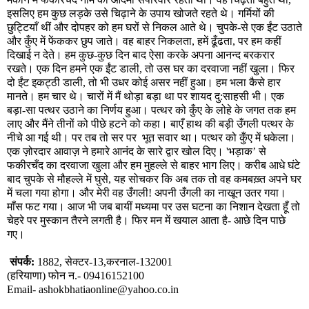
इसलिए हम कुछ लड़के उसे चिढ़ाने के उपाय खोजते रहते थे। गर्मियों की
छुट्टियाँ थीं और दोपहर को हम घरों से निकल आते थे। चुपके-से एक ईंट उठाते
और कुँए में फेंककर छुप जाते। वह बाहर निकलता
,
हमें ढूँढता
,
पर हम कहीं
दिखाई न देते। हम कुछ-कुछ दिन बाद ऐसा करके अपना आनन्द बरकरार
रखते। एक दिन हमने एक ईंट डाली
,
तो उस घर का दरवाजा नहीं खुला। फिर
दो ईंट इकट्ठी डाली
,
तो भी उधर कोई असर नहीं हुआ। हम भला कैसे हार
मानते। हम चार थे। चारों में मैं थोड़ा बड़ा था पर शायद दु:साहसी भी। एक
बड़ा-सा पत्थर उठाने का निर्णय हुआ। पत्थर को कुँए के लोहे के जगत तक हम
लाए और मैंने तीनों को पीछे हटने को कहा। बाएँ हाथ की बड़ी उँगली पत्थर के
नीचे आ गई थी। पर तब तो सर पर
भूत सवार था। पत्थर को कुँए में धकेला।
एक ज़ोरदार आवाज़ ने हमारे आनंद के सारे द्वार खोल दिए।
'
भड़ाक
’
से
फकीरचँद का दरवाजा खुला और हम मुहल्ले से बाहर भाग लिए। करीब आधे घंटे
बाद चुपके से मौहल्ले में घुसे
,
यह सोचकर कि अब तक तो वह कमबख़्त अपने घर
में चला गया होगा। और मेरी वह उँगली! अपनी उँगली का नाखून उतर गया।
माँस फट गया। आज भी जब बायीं मध्यमा पर उस घटना का निशान देखता हूँ तो
चेहरे पर मुस्कान तैरने लगती है। फिर मन में खयाल आता है- आछे दिन पाछे
गए।
संपर्क:
1882,
सेक्टर-
13,
करनाल-
132001
(
हरियाणा) फोन न.-
09416152100
Email- ashokbhatiaonline@yahoo.co.in