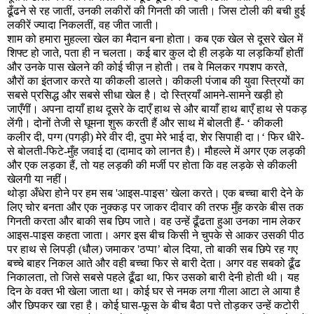
ढूँढने से रह जातीं
,
उनकी लकीरों की गिनती की जाती। जिस टोली की बची हुई
लकीरें ज्यादा निकलतीं
,
वह जीत जाती।
शाम को हमारा मुहल्ला खेल का मैदान बना होता। कब एक खेल से दूसरे खेल में
शिफ्ट हो जाते
,
पता ही न चलता। कई बार कुल दो ही लड़के या लड़कियाँ होतीं
और उनके पास खेलने की कोई चीज़ न होती। तब वे मिलकर गपशप करते
,
औरों का इंतजार करते या कीकली डालते। कीकली पंजाब की युवा स्त्रियों का
सबसे प्रसिद्ध और सबसे सीधा खेल है। दो स्त्रियाँ आमने-सामने खड़ी हो
जाएँगीं। अपना दायाँ हाथ दूसरे के दाएँ हाथ से और बायाँ हाथ बाएँ हाथ से पकड़
लेंगी। दोनों तेजी से घूमना शुरू करती हैं और साथ में बोलती हैं-
‘
कीकली
कलीर दी
,
पग्ग (पगड़ी) मेरे वीर दी
,
दुपा मेरे भाई दा
,
शेर सिपाही दा।
‘
फिर धीरे-
से बोलती-फिटे-मुँह जवाई दा (दामाद को लानत है)। मौहल्ले में अगर एक लड़की
और एक लड़का हैं
,
तो यह लड़की की मर्जी पर होता कि वह लड़के से कीकली
खेलगी या नहीं।
थोड़ा अँधेरा होने पर हम सब
'
आइस-पाइस
’
खेला करते। एक बच्चा बारी देने के
लिए चोर बनता और एक नुक्कड़ पर जाकर दीवार की तरफ मुँह करके बीस तक
गिनती करता और बाकी सब छिप जाते। वह उन्हें ढूँढता हुआ उनका नाम लेकर
आइस-पाइस कहता जाता। अगर इस बीच किसी ने चुपके से आकर उसकी पीठ
पर हाथ से लिपड़ी (धौल) जमाकर
'
ठप्पा
’
बोल दिया
,
तो बाकी सब छिपे रह गए
बच्चे बाहर निकल आते और वही बच्चा फिर से बारी देता। अगर वह सबको ढूँढ
निकालता
,
तो जिसे सबसे पहले ढूँढा था
,
फिर उसको बारी देनी होती थी। यह
दिन के वक्त भी खेला जाता था। कोई घर से नमक लगा गीला आटा ले आया है
और छिपकर खा रहा है। कोई घास-फूस के बीच बैठा पत्ते तोड़कर उन्हें कटोरी