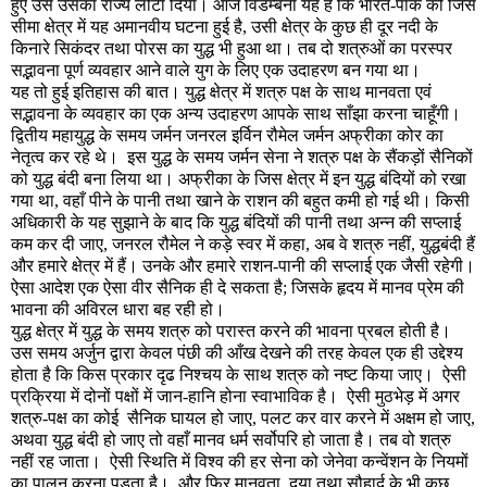
हुए उसे उसका राज्य लौटा दिया। आज विडम्बना यह है कि भारत-पाक की जिस
सीमा क्षेत्र में यह अमानवीय घटना हुई है
,
उसी क्षेत्र के कुछ ही दूर नदी के
किनारे सिकंदर तथा पोरस का युद्ध भी हुआ था। तब दो शत्रुओं का परस्पर
सद्भावना पूर्ण व्यवहार आने वाले युग के लिए एक उदाहरण बन गया था।
यह तो हुई इतिहास की बात। युद्ध क्षेत्र में शत्रु पक्ष के साथ मानवता एवं
सद्भावना के व्यवहार का एक अन्य उदाहरण आपके साथ साँझा करना चाहूँगी।
द्वितीय महायुद्ध के समय जर्मन जनरल इर्विन रौमेल जर्मन अफ्रीका कोर का
नेतृत्व कर रहे थे।
इस युद्ध के समय जर्मन सेना ने शत्रु पक्ष के सैंकड़ों सैनिकों
को युद्ध बंदी बना लिया था। अफ्रीका के जिस क्षेत्र में इन युद्ध बंदियों को रखा
गया था
,
वहाँ पीने के पानी तथा खाने के राशन की बहुत कमी हो गई थी। किसी
अधिकारी के यह सुझाने के बाद कि युद्ध बंदियों की पानी तथा अन्न की सप्लाई
कम कर दी जाए
,
जनरल रौमेल ने कड़े स्वर में कहा
,
अब वे शत्रु नहीं
,
युद्धबंदी हैं
और हमारे क्षेत्र में हैं। उनके और हमारे राशन-पानी की सप्लाई एक जैसी रहेगी।
ऐसा आदेश एक ऐसा वीर सैनिक ही दे सकता है;
जिसके हृदय में मानव प्रेम की
भावना की अविरल धारा बह रही हो।
युद्ध क्षेत्र में युद्ध के समय शत्रु को परास्त करने की भावना प्रबल होती है।
उस समय अर्जुन द्वारा केवल पंछी की आँख देखने की तरह केवल एक ही उद्देश्य
होता है कि किस प्रकार दृढ निश्चय के साथ शत्रु को नष्ट किया जाए।
ऐसी
प्रक्रिया में दोनों पक्षों में जान-हानि होना स्वाभाविक है।
ऐसी मुठभेड़ में अगर
शत्रु-पक्ष का कोई
सैनिक घायल हो जाए
,
पलट कर वार करने में अक्षम हो जाए
,
अथवा युद्ध बंदी हो जाए तो वहाँ मानव धर्म सर्वोपरि हो जाता है। तब वो शत्रु
नहीं रह जाता।
ऐसी स्थिति में विश्व की हर सेना को जेनेवा कन्वेंशन के नियमों
का पालन करना पड़ता है।
और फिर मानवता
,
दया तथा सौहार्द के भी कुछ