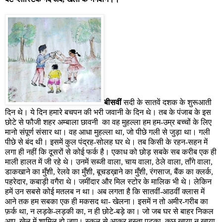
बीसवीं
सदी के सातवें दशक के शुरूआती
दिन थे। ये दिन हमारे बचपन की भरी जवानी के दिन थे। तब के पंजाब के इस
छोटे से फौजी शहर अम्बाला छावनी
का वह मुहल्ला हम हम-उम्र बच्चों के लिए
मानो संपूर्ण संसार था। वह आधा मुहल्ला था
,
जो पीछे गली से जुड़ा था। गली
पीछे से बंद थी। इसमें कुल पंद्रह-सोलह घर थे। तब किसी के रहन-सहन में
लगा ही नहीं कि दूसरों से कोई फर्क है। एकाध को छोड़ सबके सब करीब एक ही
माली हालत में जी रहे थे। उनमें सब्जी वाला
,
चाय वाला
,
ठेले वाला
,
ताँगे वाला
,
डाकखाने का मुँशी
,
रेलवे का मुँशी
,
बूचडख़ाने का मुँशी
,
रंगसाज
,
बैंक का क्लर्क
,
पहरेदार
,
कबाड़ी वगैरा थे। जमींदार और मिल स्टोर के मालिक भी थे। लेकिन
हमें उन सबसे कोई मतलब न था। अब लगता है कि सातवीं-आठवीं क्लास में
आने तक हम सबका एक ही मकसद था- खेलना। इसमें न तो अमीर-गरीब का
फ़र्क था
,
न लड़के-लड़की का
,
न ही छोटे-बड़े का। जो जब घर से बाहर निकल
आए
,
खेल में शामिल हो जाए। स्कूल से आकर बस्ता पटका
,
कुछ खाया न खाया
,