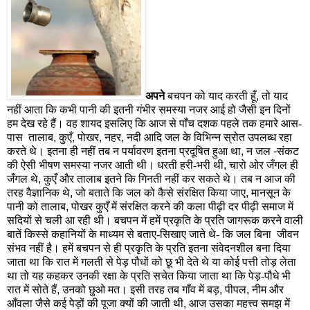
अपने
बचपन को याद करती हूँ
,
तो याद
नहीं आता कि कभी पानी की इतनी गंभीर समस्या नजर आई हो जैसी इन दिनों
हम देख रहे हैं। वह शायद इसलिए कि आज से पाँच दशक पहले तक हमारे आस-
पास
तालाब
,
कुएँ
,
पोखर
,
नहर
,
नदी आदि जल के विभिन्न स्रोत उपलब्ध रहा
करते थे। इतना ही नहीं तब न पर्यावरण इतना प्रदूषित हुआ था
,
न जल
-
संकट
की ऐसी भीषण समस्या नजर आती थी। धरती हरी-भरी थी
,
चारो ओर जँगल ही
जँगल थे
,
कुएँ और तालाब इतने कि गिनती नहीं कर सकते थे। तब न आज की
तरह वैज्ञानिक थे
,
जो बताते कि जल को कैसे संरक्षित किया जाए
,
मानसून के
पानी को तालाब
,
पोखर कुएँ में संरक्षित करने की कला पीढ़ी दर पीढ़ी समाज में
सदियों से चली आ रही थी। बचपन में हमें प्रकृति के प्रति जागरूक करने वाली
बातें किस्से कहानियों के माध्यम से बताए-सिखाए जाते थे- कि जल बिना
जीवन
संभव नहीं है। हमें बचपन से ही प्रकृति के प्रति इतना संवेदनशील बना दिया
जाता था कि रात में गलती से पेड़ पौधों को छू भी देते थे या कोई पत्ती तोड़ लेता
था तो यह कहकर उनकी रक्षा के प्रति सचेत किया जाता था कि पेड़-पौधे भी
रात में सोते हैं
,
उनको छुओ मत। इसी तरह तब गाँव में बड़
,
पीपल
,
नीम और
आँवला जैसे कई पेड़ों की पूजा क्यों की जाती थी
,
आज उसका महत्त्व समझ में