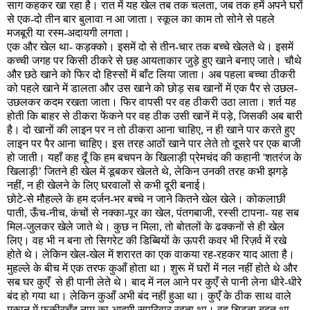
साग कहकर खा रहा है। रात में यह खेल तब तक चलता
,
जब तक हमें अपने घरों
से एक-दो तीन बार बुलावा न आ जाता। स्कूल का काम तो सोने से पहले
मजबूरी या रस्म-अदायगी लगता।
एक और खेल था- कड़क्को। इसमें दो से तीन-चार तक बच्चे खेलते थे। इसमें
कच्ची जगह पर किसी ठीकरे से छह आयताकार जुड़े हुए खाने बनाए जाते। चौथे
और छठे खाने को फिर दो हिस्सों में बाँट लिया जाता। अब पहला बच्चा ठीकरी
को पहले खाने में डालता और उस खाने को छोड़ सब खानों में एक पैर से उछल-
उछलकर कदम रखता जाता। फिर वापसी पर वह ठीकरी उठा लाता। शर्त यह
होती कि बाहर से ठीकरा फेंकने पर वह ठीक उसी खानें में पड़े
,
जिसकी अब बारी
है। दो खानों की लाइन पर न तो ठीकरा आना चाहिए
,
न ही खाने पार करते हुए
लाइन पर पैर आना चाहिए। इस तरह आठों खाने पार लेते तो दूसरे पर एक बाजी
हो जाती। यहाँ कह दूँ कि हम बचपन के खिलाड़ी प्रेमचंद की कहानी
'
शतरंज के
खिलाड़ी
’
जितने ही खेल में डूबकर खेलते थे
,
लेकिन उनकी तरह कभी झगड़े
नहीं
,
न ही खेलने के लिए घरवालों से कभी दूरी बनाई।
छोटे-से मौहल्ले के हम दर्जन-भर बच्चे न जाने कितने खेल खेले। कोकलाछी
पाती
,
ऊँच-नीच
,
कंचों से नक्का-पूर का खेल
,
पंतगबाजी
,
रस्सी टापना- यह सब
मिल-जुलकर खेले जाते थे। कुछ न मिला
,
तो बोतलों के ढक्कनों से ही खेल
लिए। वह भी न बना तो सिगरेट की डिब्बियों के ऊपरी कवर भी रिज़र्व में रखे
होते थे। लेकिन खेल-खेल में शरारत का एक वाकया रह-रहकर याद आता है।
मुहल्ले के बीच में एक तरफ कुआँ होता था। शुरू में घरों में नल नहीं होते थे और
सब घर कुएँ
से ही पानी लेते थे। बाद में नल आने पर कुएँ से पानी लेना धीरे-धीरे
बंद हो गया था। लेकिन कुआँ अभी बंद नहीं हुआ था। कुएँ के ठीक साथ वाले
मकान में फकीरचँद नाम का आदमी सपरिवार रहता था। वह चिढ़ता बहुत था
,