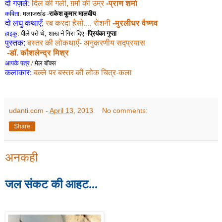
दो गज़लें:
दिल की गली, ग़मों की उम्र
-प्राण शर्मा
कविता:
मलाजखंड
-राकेश कुमार मालवीय
दो लघु कथाएँ:
रब करदा हैसो..., रोशनी
-मुरलीधर वैष्णव
हाइकु:
पीले पत्ते थे
,
शाख ने गिरा दिए
-
प्रियंका गुप्ता
पुस्तक:
बस्तर की लोकथाएँ- अनुकरणीय सद्प्रयास
-डॉ. कौशलेन्द्र मिश्र
आपके पत्र
/ मेल बॉक्स
कलाकार:
बल्ले पर बस्तर की लोक चित्र-कला
udanti.com
-
April 13, 2013
No comments:
Share
अनकही
जल संकट की आहट...