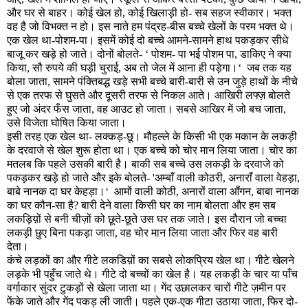
और घर से बाहर। कोई खेल हो
,
कोई खिलाड़ी हो- सब सहज स्वीकार। भक्त
वह है जो विभक्त न हो। इस नाते हम पंद्रह-बीस बच्चे खेलों के परम भक्त थे।
एक खेल था-पोशम-पा। इसमें कोई दो बच्चे आमने-सामने हाथ पकड़कर सीधे
बाजू कर खड़े हो जाते। दोनों बोलते-
‘
पोशम- पा भई पोशम पा
,
डाकिए ने क्या
किया
,
सौ रुपये की घड़ी चुराई
,
अब तो जेल में आना ही पड़ेगा।
‘
जब तक यह
बोला जाता
,
सामने पंक्तिबद्ध खड़े सभी बच्चे बारी-बारी से उन जुड़े हाथों के नीचे
से एक तरफ से घुसते और दूसरी तरफ से निकल आते। आखिरी लफ्ज़ बोलते
हुए जो अंदर फँस जाता
,
वह आउट हो जाता। सबसे आखिर में जो बच जाता
,
उसे विजेता घोषित किया जाता।
इसी तरह एक खेल था- लक्कड़-छू। मौहल्ले के किसी भी एक मकान के लकड़ी
के दरवाजे से खेल शुरू होता था। एक बच्चे को चोर मान लिया जाता। चोर का
मतलब कि पहले उसकी बारी है। बाकी सब बच्चे उस लकड़ी के दरवाजे को
पकड़कर खड़े हो जाते और इके बोलते-
'
अम्बाँ वाली कोठरी
,
अनाराँ वाला वेहड़ा
,
बाबे नानक दा घर केहड़ा।
‘
आमों वाली कोठी
,
अनारों वाला आँगन
,
बाबा नानक
का घर कौन-सा है
?
बारी देने वाला किसी घर का नाम बोलता और हम सब
लक
ड़ि
य़ों से बनी चीज़ों को छूते-छूते उस घर तक जाते। इस दौरान जो बच्चा
लकड़ी छुए बिना पकड़ा जाता
,
वह चोर मान लिया जाता और फिर वह बारी
देता।
कंचे लड़कों का और गीटे लकडिय़ों का सबसे लोकप्रिय खेल था। गीटे खेलने
लड़के भी पहुँच जाते थे। गीटे दो बच्चों का खेल है। यह लकड़ी के चार या पाँच
वर्गाकार सुंदर टुकड़ों से खेला जाता था। गेंद उछालकर चारों गीटे ज़मीन पर
फेंके जाते और गेंद पकड़ ली जाती। पहले एक-एक गीटा उठाया जाता
,
फिर दो-