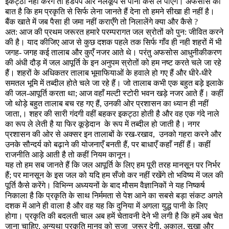
इकट्ठा नहीं करेंगे तो हैंडपंप और नलकूप से पानी कैसे ले पाएँगे। अफसोस की
बात है कि हम प्रकृति से सिर्फ लेना जानते हैं देना तो हमने सीखा ही नहीं है।
बैंक खाते में जब पैसा ही जमा नहीं कराएँगे तो निलालेंगे क्या और कैसे ?
अत: आज की प्रथम जरूरत हमारे परम्परागत जल स्रोतों को पुन: जीवित करने
की है।
याद कीजिए आज से कुछ दशक पहले तक सिर्फ गाँव ही नही शहरों में भी
जगह- जगह कई तालाब और कुएँ नजर आते थे। परंतु अफसोस आधुनीकीकरण
की अंधी दौड़ में जल आपूर्ति के इन अनुपम स्रोतों को हम नष्ट करते चले जा रहे
हैं। शहरों के अधिकतर तालाब भूमाफियाओं के हवाले हो गए हैं और धीरे-धीरे
समतल भूमि में तब्दील होते चले जा रहे हैं। जो तालाब कभी एक बहुत बड़े इलाके
की जल-आपूर्ति करता था; आज वहाँ मल्टी स्टोरी भवन खड़े नजर आते हैं। कहीं
जो थोड़े बहुत तालाब बच रह गए हैं, उनकी ओर प्रशासन का ध्यान ही नहीं
जाता
,
।
शहर की सारी गंदगी वहीं बहकर इकट्ठा होती है और वह एक गंदे नाले
का रूप ले लेती है या फिर कूड़ेदान
के रूप में तब्दील हो जाती है। नगर
प्रशासन की ओर से अक्सर इन तालाबों के रख-रखाव,
उनको गहरा करने और
उनके सौन्दर्य को बढ़ाने की योजनाएँ बनती हैं, पर बाधाएँ कहाँ नहीं हैं। कहीं
राजनीति आड़े आती है तो कहीं नियम कानून।
यह तो हम सब जानते हैं कि जल आपूर्ति के लिए हम पूरी तरह मानसून पर निर्भर
हैं; पर मानसून के इस जल को यदि हम सँजो कर नहीं रखेंगे तो भविष्य में जल की
पूर्ति कैसे करेंगे। विभिन्न अध्ययनों के बाद मौसम वैज्ञानिकों ने यह निष्कर्ष
निकाला है कि प्रकृति के साथ निर्ममता से पेश आने का सबसे बड़ा संकट अगले
दशक में आने ही वाला है और वह यह कि दुनिया में अगला युद्ध पानी के लिए
होगा। प्रकृति की बदलती चाल अब हमें चेतावनी देने भी लगी है कि हमें अब चेत
जाना चाहिए
,
अन्यथा प्रकृति मानव को सजा
जरूर देगी, अकाल
,
सूखा और