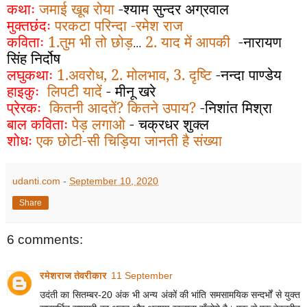
क
थाः
जमाई खूब रोया
-
श्याम सुन्दर अग्रवाल
मुक्तछंदः
परकटा परिन्दा
-
रमेश राज
कविताः
1.तुम भी तो छोड़
2. याद में आपकी
-नारायण
...
सिंह निर्दोष
लघुकथाः
1.
अवरोध, 2. मोलभाव, 3. दृष्टि
-नन्दा पाण्डेय
हाइकुः
लिपटी यादें
-
मीनू खरे
प्रेरकः
कितनी आदतें
?
कितने उपाय
?
-निशांत मिश्रा
बाल कविताः
पेड़ लगाओ
- चक्रधर शुक्ल
शोधः
एक छोटी-सी चिड़िया जानती है संख्या
udanti.com
-
September 10, 2020
Share
6 comments:
रमेशराज तेवरीकार
11 September
उदंती का सितम्बर-20 अंक भी अन्य अंकों की भांति समसामयिक सन्दर्भों से युक्त