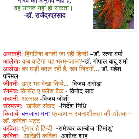
गौरव का अनुभव नहीं है
,
वह उन्नत नहीं हो सकता।
-डॉ. राजेंद्रप्रसाद
अनकहीः
हिंगलिश बनती जा रही हिन्दी
–डॉ. रत्ना वर्मा
आलेखः
कब कटेगा यह भ्रम-जाल?
-डॉ. गोपाल बाबू शर्मा
आलेखः
हर घड़ी बदल रही है
,
रूप जिंदगी
…
-
डॉ. महेश
परिमल
जीवनीः
उम्र भर देखा किये...
-विजय अरोड़ा
रंगमंचः
विन्सेंट ए फ्लैश बैक
-
विनोद साव
कहानी:
अंतराल
-विजय जोशी
संस्मरणः
खंडित संवाद
-
निर्देश निधि
किताबेंः
बनजारा मन:
प्रवहमान रचनाशीलता की द्योतक
-
डॉ.
कविता भट्ट
कविताः
शृंगार है हिन्दी
-रामेश्वर काम्बोज
‘
हिमांशु
’
कविताः
आखि़री कविता
-अशोक शाह