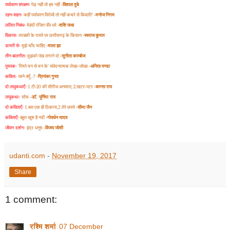
पर्यावरण संरक्षणः
पेड़ नहीं तो हम नहीं
-विशाल दुबे
रहन-सहनः
कहीं पर्यावरण विरोधी तो नहीं कचरे से बिजली
?
-मनोज निगम
ललित निबंधः
मेहंदी रंजित पाँव धरे
-शशि पाधा
विकासः
तरक्की के रास्ते पर छत्तीसगढ़ के किसान
-स्वराज कुमार
डायरी सेः
मुझे चाँद चाहिए
-माला झा
तीन बालगीतः
मुझको पंख लगाने दो
-सुनीता काम्बोज
पुस्तकः
'
रिश्ते मन से मन के
'
संवेदनात्मक लेखा-जोखा
-अनिता मण्डा
कविताः
जाने क्यूँ...
?
-प्रियंका गुप्ता
दो लघुकथाएँः
1.टी-
20
की सीरीज अनवरत
,
2.
खटर-पटर
-
कान्ता राय
लघुकथाः
सोच
-डॉ. पूर्णिमा राय
दो कविताएँः
1.बस एक ही ठिकाना
,
2.तेरे वास्ते
-सीमा जैन
कविताएँः
बहुत खुश है नदी
-गोवर्धन यादव
जीवन दर्शनः
इंद्र धनुष
-विजय जोशी
udanti.com
-
November 19, 2017
Share
1 comment:
रश्मि शर्मा
07 December