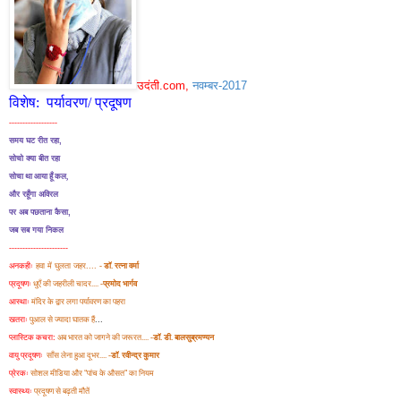
उदंती.com,
नवम्बर-2017
विशेष:
पर्यावरण/ प्रदूषण
------------------
समय घट रीत रहा,
सोचो क्या बीत रहा
सोचा था आया हूँ कल
,
और रहूँगा अविरल
पर अब पछताना कैसा,
जब सब गया निकल
----------------------
अनकहीः
हवा में घुलता जहर....
-
डॉ. रत्ना वर्मा
प्रदूषणः
धुएँ की जहरीली चादर....
-प्रमोद भार्गव
आस्थाः
मंदिर के द्वार लगा पर्यावरण का पहरा
खतराः
पुआल से ज्यादा घातक हैं
...
प्लास्टिक कचरा:
अब भारत को जागने की जरूरत....
-डॉ. डी. बालसुब्रमण्यन
वायु प्रदूषणः
साँस लेना हुआ दूभर....
-डॉ. रवीन्द्र कुमार
प्रेरकः
सोशल मीडिया और
“
पांच के औसत
”
का नियम
स्वास्थ्यः
प्रदूषण से बढ़ती मौतें