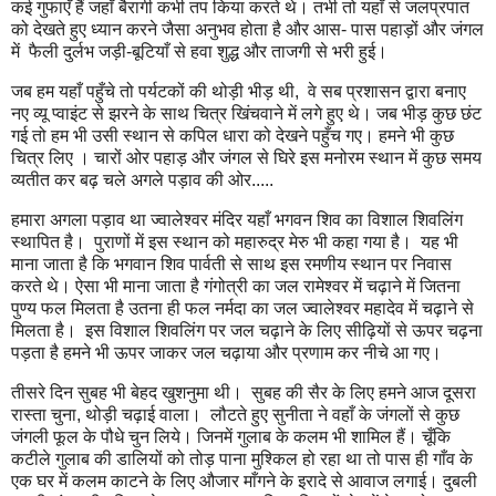
कई गुफाएँ हैं जहाँ बैरागी कभी तप किया करते थे। तभी तो यहाँ से जलप्रपात
को देखते हुए ध्यान करने जैसा अनुभव होता है और आस- पास पहाड़ों और जंगल
में फैली दुर्लभ जड़ी-बूटियाँ से हवा शुद्ध और ताजगी से भरी हुई।
जब हम यहाँ पहुँचे तो पर्यटकों की थोड़ी भीड़ थी, वे सब प्रशासन द्वारा बनाए
नए व्यू प्वाइंट से झरने के साथ चित्र खिंचवाने में लगे हुए थे। जब भीड़ कुछ छंट
गई तो हम भी उसी स्थान से कपिल धारा को देखने पहुँच गए। हमने भी कुछ
चित्र लिए । चारों ओर पहाड़ और जंगल से घिरे इस मनोरम स्थान में कुछ समय
व्यतीत कर बढ़ चले अगले पड़ाव की ओर.....
हमारा अगला पड़ाव था ज्वालेश्वर मंदिर यहाँ भगवन शिव का विशाल शिवलिंग
स्थापित है। पुराणों में इस स्थान को महारुद्र मेरु भी कहा गया है। यह भी
माना जाता है कि भगवान शिव पार्वती से साथ इस रमणीय स्‍थान पर निवास
करते थे। ऐसा भी माना जाता है गंगोत्री का जल रामेश्वर में चढ़ाने में जितना
पुण्य फल मिलता है उतना ही फल नर्मदा का जल ज्वालेश्वर महादेव में चढ़ाने से
मिलता है। इस विशाल शिवलिंग पर जल चढ़ाने के लिए सीढ़ियों से ऊपर चढ़ना
पड़ता है हमने भी ऊपर जाकर जल चढ़ाया और प्रणाम कर नीचे आ गए।
तीसरे दिन सुबह भी बेहद खुशनुमा थी। सुबह की सैर के लिए हमने आज दूसरा
रास्ता चुना, थोड़ी चढ़ाई वाला। लौटते हुए सुनीता ने वहाँ के जंगलों से कुछ
जंगली फूल के पौधे चुन लिये। जिनमें गुलाब के कलम भी शामिल हैं। चूँकि
कटीले गुलाब की डालियों को तोड़ पाना मुश्किल हो रहा था तो पास ही गाँव के
एक घर में कलम काटने के लिए औजार माँगने के इरादे से आवाज लगाई। दुबली