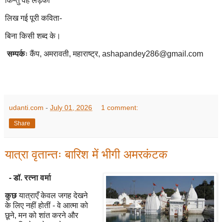
किन्तु वह लड़की
लिख गई पूरी कविता-
बिना किसी शब्द के।
सम्पर्कः
कैंप, अमरावती, महाराष्ट्र, ashapandey286@gmail.com
udanti.com
-
July 01, 2026
1 comment:
Share
यात्रा वृतान्तः बारिश में भीगी अमरकंटक
- डॉ. रत्ना वर्मा
कुछ
यात्राएँ केवल जगह देखने
के लिए नहीं होतीं - वे आत्मा को
छूने, मन को शांत करने और