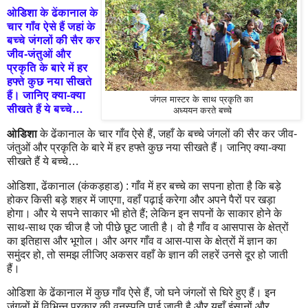
ओडिशा के ढेंकानाल के
चार गॉंव ऐसे हैं जहां के
बच्चे जंगलों की सैर कर
जीव-जंतुओं और
प्रकृति के बारे में हर
हफ्ते कुछ नया सीखते
हैं। जानिए क्या-क्या
जंगल मास्टर के साथ प्रकृति का
सीखते हैं ये बच्चे…
अध्ययन करते बच्चे
ओडिशा
के ढेंकानाल के चार गाँव ऐसे हैं, जहाँ के बच्चे जंगलों की सैर कर जीव-
जंतुओं और प्रकृति के बारे में हर हफ्ते कुछ नया सीखते हैं। जानिए क्या-क्या
सीखते हैं ये बच्चे…
ओडिशा, ढेंकानाल (कंकड़हाड) : गाँव में हर बच्चे का सपना होता है कि बड़े
होकर किसी बड़े शहर में जाएगा, वहाँ पढ़ाई करेगा और अपने पैरों पर खड़ा
होगा। और ये सपने साकार भी होते हैं; लेकिन इन सपनों के साकार होने के
साथ-साथ एक चीज है जो पीछे छूट जाती है। वो है गाँव व आसपास के क्षेत्रों
का इतिहास और भूगोल। और अगर गाँव व आस-पास के क्षेत्रों में ज्ञान का
समुंदर हो, तो समझ लीजिए अकसर वहाँ के ज्ञान की लहरें उनसे दूर हो जाती
हैं।
ओडिशा के ढेंकानाल में कुछ गाँव ऐसे हैं, जो घने जंगलों से घिरे हुए हैं। इन
जंगलों में विभिन्न प्रकार की वनस्पति पाई जाती है और यहाँ इंसानों और