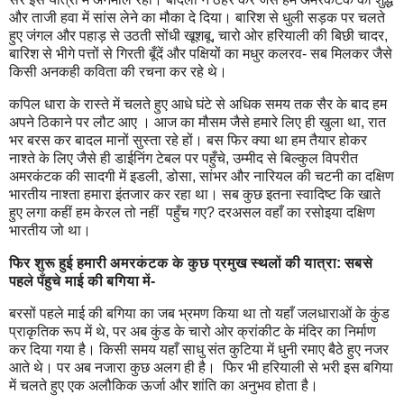
और ताजी हवा में सांस लेने का मौका दे दिया। बारिश से धुली सड़क पर चलते
हुए जंगल और पहाड़ से उठती सोंधी खूशबू, चारो ओर हरियाली की बिछी चादर,
बारिश से भीगे पत्तों से गिरती बूँदें और पक्षियों का मधुर कलरव- सब मिलकर जैसे
किसी अनकही कविता की रचना कर रहे थे।
कपिल धारा के रास्ते में चलते हुए आधे घंटे से अधिक समय तक सैर के बाद हम
अपने ठिकाने पर लौट आए । आज का मौसम जैसे हमारे लिए ही खुला था, रात
भर बरस कर बादल मानों सुस्ता रहे हों। बस फिर क्या था हम तैयार होकर
नाश्ते के लिए जैसे ही डाईनिंग टेबल पर पहुँचे, उम्मीद से बिल्कुल विपरीत
अमरकंटक की सादगी में इडली, डोसा, सांभर और नारियल की चटनी का दक्षिण
भारतीय नाश्ता हमारा इंतजार कर रहा था। सब कुछ इतना स्वादिष्ट कि खाते
हुए लगा कहीं हम केरल तो नहीं पहुँच गए? दरअसल वहाँ का रसोइया दक्षिण
भारतीय जो था।
फिर शुरू हुई हमारी अमरकंटक के कुछ प्रमुख स्थलों की यात्रा:
सबसे
पहले पँहुचे माई की बगिया में-
बरसों पहले माई की बगिया का जब भ्रमण किया था तो यहाँ जलधाराओं के कुंड
प्राकृतिक रूप में थे, पर अब कुंड के चारो ओर क्रांकीट के मंदिर का निर्माण
कर दिया गया है। किसी समय यहाँ साधु संत कुटिया में धुनी रमाए बैठे हुए नजर
आते थे। पर अब नजारा कुछ अलग ही है। फिर भी हरियाली से भरी इस बगिया
में चलते हुए एक अलौकिक ऊर्जा और शांति का अनुभव होता है।