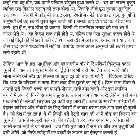
कहाँ गया वह दौर, जब हमारे परिवार संयुक्त हुआ करते थे। घर का सबसे बुजुर्ग
व्यक्ति उस विशाल बरगद की तरह होता था, जिसके नीचे पूरा कुनबा सुरक्षित
रहता था। जिंदगी में कोई भी संकट आए, रिश्तों में कोई कड़वाहट घुले, बुजुर्गों के
अनुभवों की वह छतरी तुरंत खुल जाती थी। उनके कहे दो शब्द कि -चिंता मत
करो, हम हैं न, सब ठीक हो जाएगा- किसी भी मानसिक तनाव को पल भर में
सोख लेते थे। वह केवल शब्द नहीं होते थे, बल्कि एक ऐसा सुरक्षा कवच होते थे
जो नई पीढ़ी को बिखरने नहीं देते थे। उस दौर में अवसाद, अकेलापन या तनाव
जैसे शब्द हमारे शब्दकोश में नहीं थे, क्योंकि हमारे ऊपर अनुभवों की छतरी हमेशा
तनी रहती थी।
लेकिन आज के इस आधुनिक और महानगरीय दौर में स्थितियाँ बिल्कुल बदल
चुकी हैं। अब तो संयुक्त परिवार ढूँढ़ने पर भी नहीं मिलते। दादा-दादी और
नाना-नानी की छाँव का मिलना तो बहुत दूर की बात हो गई है। विडंबना देखिए
कि आज के परिवारों में माता-पिता तक पीछे छूटते जा रहे हैं। जिन माता-पिता ने
अपनी पूरी जिंदगी बच्चों को पालने-पोसने, उन्हें बड़ा करने और इस काबिल
बनाने में लगा दी कि वे आसमान छू सकें, उनका नाम रोशन करें; लेकिन वही बच्चे
पंख उगते ही उनको छोड़कर दूर कहीं उड़ जाते हैं। आज के भारतीय परिवारों में
बेहतर करियर और नौकरी के लिए विदेशों में जाकर बसना एक आम बात हो चुकी
है। जो देश में रह रहे हैं, वे भी किसी बड़े मेट्रो शहर की अंधी दौड़ का हिस्सा बन
चुके हैं। उनकी मजबूरी कहें या जीवनशैली, वे हर जगह अपने माता-पिता को
अपने साथ नहीं ले जा सकते। तब पीछे छूट जाते हैं सूने घर और उन बुजुर्गों की
बूढ़ी आँखें, जो सिर्फ त्योहारों पर बच्चों के लौटने का इंतज़ार करती हैं।