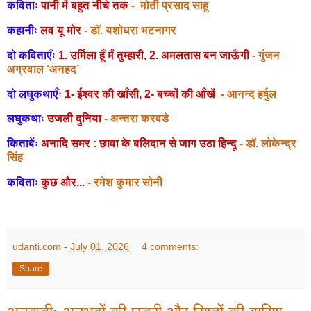
कविताः
पानी में बहुत नीचे तक
- मोती प्रसाद साहू
कहानीः
लव यू मोर
- डॉ. यशोधरा भटनागर
दो कविताएँः
1. उर्मिला हूँ मैं तुम्हारी, 2. अमलतास बन जाऊँगी
- गुंजन
अग्रवाल ‘अनहद’
दो लघुकथाएँः
1- ईश्वर की खाँसी, 2- बच्चों की आँखें
- आनन्द हर्षुल
लघुकथाः
उजली दुनिया
- अन्तरा करवडे
किताबेंः
अनादि समर : छावा के बलिदान से जाग उठा हिन्दू
- डॉ. लोकेन्द्र
सिंह
कविताः
कुछ और...
- रमेश कुमार सोनी
udanti.com
-
July 01, 2026
4 comments:
Share