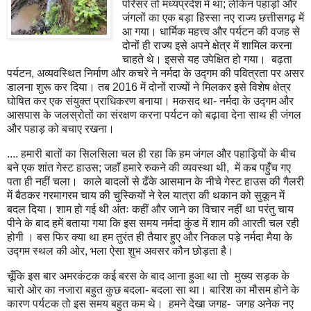
परिसर तो मध्यप्रदेश में था; लेकिन पहाड़ों और
जंगलों का एक बड़ा हिस्सा नए राज्य छत्तीसगढ़ में
आ गया। धार्मिक महत्त्व और पर्यटन की वजह से
दोनों ही राज्य इसे अपने क्षेत्र में शामिल करना
चाहते थे। इससे यह उपेक्षित हो गया। बढ़ता
पर्यटन, अव्यवस्थित निर्माण और कचरे ने नर्मदा के उद्गम की पवित्रता पर असर
डालना शुरू कर दिया। तब 2016 में दोनों राज्यों ने मिलकर इसे विशेष क्षेत्र
घोषित कर एक संयुक्त प्राधिकरण बनाया। मकसद था- नर्मदा के उद्गम और
आसपास के जलस्रोतों का संरक्षण करना पर्यटन को बढ़ावा देना साथ ही जंगल
और पहाड़ को बचाए रखना।
.... हमारी बातों का सिलसिला चल ही रहा कि हम जंगल और पहाड़ियों के बीच
बने एक शांत गेस्ट हाउस; जहाँ हमारे रुकने की व्यवस्था थी, में कब पहुँच गए
पता ही नहीं चला। काले बादलों से ढँके आसमान के नीचे गेस्ट हाउस की गैलरी
में बैठकर गरमागरम चाय की चुस्कियों ने रेल यात्रा की थकान को सुकून में
बदल दिया। शाम हो गई थी अंतः कहीं और जाने का विचार नहीं था परंतु चाय
पीने के बाद हमें बताया गया कि इस समय नर्मदा कुंड में शाम की आरती चल रही
होगी । बस फिर क्या था हम तुरंत ही तैयार हुए और निकल पड़े नर्मदा मैया के
उद्गम स्थल की ओर, भला ऐसा शुभ अवसर कौन छोड़ता है।
चूँकि इस बार अमरकंटक कई बरस के बाद आना हुआ था तो मुख्य सड़क के
चारो ओर का नजारा बहुत कुछ बदला- बदला सा था। बारिश का मौसम होने के
कारण पर्यटक तो इस समय बहुत कम थे। हमने देखा जगह- जगह अनेक नए