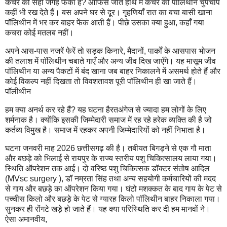
कचरे को सही जगह फेंका है? ऑफिस जाते हाथ में कचरे की पॉलिथीन चुपचाप
कहीं भी रख देते हैं। बस अपने घर से दूर। गृहणियाँ रात का बचा बासी खाना
पॉलिथीन में भर कर बाहर फेंक आती हैं। पीछे उसका क्या हुआ, कहाँ गया
कचरा कोई मतलब नहीं।
अपने आस-पास नजरें फेरें तो सड़क किनारे, मैदानों, पार्कों के आसपास भोजन
की तलाश में पॉलिथीन चबाते गाएँ और अन्य जीव दिख जाएँगे। यह मासूम जीव
पॉलिथीन या अन्य पैकटों में बंद खाना जब बाहर निकालने में असमर्थ होते हैं और
कोई विकल्प नहीं दिखता तो विवशतावश पूरी पॉलिथीन ही खा जाते हैं।
पॉलीथीन
हम क्या अनर्थ कर रहे हैं? यह घटना हैरतअंगेज से ज्यादा हम लोगों के लिए
शर्मनाक है। क्योंकि इसकी जिम्मेदारी समाज में रह रहे हरेक व्यक्ति की है जो
कर्तव्य विमुख है। समाज में रहकर अपनी जिम्मेदारियों को नहीं निभाता है।
घटना जनवरी माह 2026 छत्तीसगढ़ की है। तबीयत बिगड़ने से एक गौ माता
और बछड़े को भिलाई से रायपुर के राज्य स्तरीय पशु चिकित्सालय लाया गया।
स्थिति ऑपरेशन तक आई। दो वरिष्ठ पशु चिकित्सक डॉक्टर संतोष आदिल
(MVsc surgery ), डॉ नम्रता सिंह तथा अन्य सहयोगी कर्मचारियों की मदद
से गाय और बछड़े का ऑपरेशन किया गया। घंटो मशक्कत के बाद गाय के पेट से
पच्चीस किलो और बछड़े के पेट से ग्यारह किलो पॉलिथीन बाहर निकाला गया।
सुनकर ही रोंगटे खड़े हो जाते हैं। यह क्या परिस्थिति कर दी हम मानवों ने।
ऐसा अमानवीय,