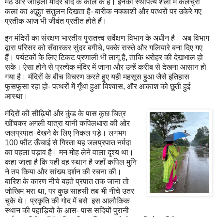
मठ और जोहिला मंदिर बाद के काल के हैं। इनकी स्थापत्य शैली में कलचुरी
कला का अद्भुत संतुलन दिखता है- बारीक नक्काशी और पत्थरों पर उकेरे गए
प्रतीक आज भी जीवंत प्रतीत होते हैं।
इन मंदिरों का संरक्षण भारतीय पुरातत्त्व सर्वेक्षण विभाग के अधीन है। अब विभाग
द्वारा परिसर को सँवारकर सुंदर बगीचे, पक्के रास्ते और गलियारे बना दिए गए
हैं। पर्यटकों के लिए टिकट प्रणाली भी लागू है, ताकि धरोहर की देखभाल हो
सके। ऐसा होने से प्रत्येक मंदिर में जाना और उन्हें करीब से देखना आसान हो
गया है। मंदिरों के बीच विचरण करते हुए यही महसूस हुआ जैसे इतिहास
फुसफुसा रहा हो- पत्थरों में गूँथा हुआ विश्वास, और आकाश को छूती हुई
आस्था।
मंदिरों की सीढ़ियों और कुंड के पास कुछ चित्र
खींचकर अगली यात्रा यानी कपिलधारा की ओर
जलप्रपात देखने के लिए निकल पड़े। लगभग
100 फीट ऊँचाई से गिरता यह जलप्रपात नर्मदा
का पहला पड़ाव है। मन मोह लेने वाला दृश्य था।
कहा जाता है कि यही वह स्थान है जहाँ कपिल मुनि
ने तप किया और सांख्य दर्शन की रचना की।
बारिश के कारण नीचे बहते प्रपात तक जाना तो
जोखिम भरा था, पर कुछ साहसी तब भी नीचे उतर
चुके थे। प्रकृति की गोद में बसे इस आलौकिक
स्थान की पहाड़ियों के आस- पास सदियों पुरानी