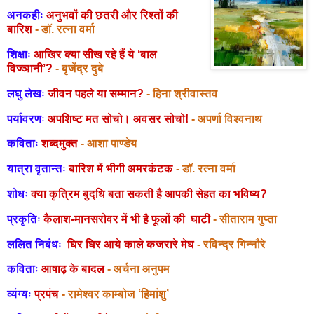
अनकहीः
अनुभवों की छतरी और रिश्तों की
बारिश
- डॉ. रत्ना वर्मा
शिक्षाः
आखिर क्या सीख रहे हैं ये ‘बाल
विज्ञानी’?
- बृजेंद्र दुबे
लघु लेखः
जीवन पहले या सम्मान?
- हिना श्रीवास्तव
पर्यावरणः
अपशिष्ट मत सोचो। अवसर सोचो!
- अपर्णा विश्वनाथ
कविताः
शब्दमुक्त
- आशा पाण्डेय
यात्रा वृतान्तः
बारिश में भीगी अमरकंटक
- डॉ. रत्ना वर्मा
शोधः
क्या कृत्रिम बुद्धि बता सकती है आपकी सेहत का भविष्य?
प्रकृतिः
कैलाश-मानसरोवर में भी है फूलों की घाटी
- सीताराम गुप्ता
ललित निबंधः
घिर घिर आये काले कजरारे मेघ
- रविन्द्र गिन्नौरे
कविताः
आषाढ़ के बादल
- अर्चना अनुपम
व्यंग्यः
प्रपंच
- रामेश्वर काम्बोज ‘हिमांशु’