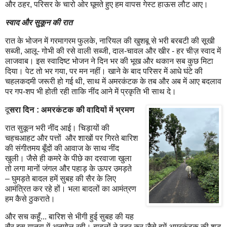
और ठहर, परिसर के चारो ओर घूमते हुए हम वापस गेस्ट हाऊस लौट आए।
स्वाद और सुकून की रात
रात के भोजन में गरमागरम फुलके, नारियल की खुशबू से भरी बरबटी की सूखी
सब्जी, आलू- गोभी की रसे वाली सब्जी, दाल-चावल और खीर - हर चीज़ स्वाद में
लाजवाब। इस स्वादिष्ट भोजन ने दिन भर की भूख और थकान सब कुछ मिटा
दिया। पेट तो भर गया, पर मन नहीं। खाने के बाद परिसर में आधे घंटे की
चहलकदमी जरूरी हो गई थी, साथ में अमरकंटक के तब और अब में आए बदलाव
पर गप-शप भी होती रही ताकि नींद आने में प्रकृति भी साथ दे।
दू
सरा दिन : अमरकंटक की वादियों में भ्रमण
रात सुकून भरी नींद आई। चिड़ायों की
चहचआहट और पत्तों और शाखों पर गिरते बारिश
की संगीतमय बूँदों की आवाज के साथ नींद
खुली। जैसे ही कमरे के पीछे का दरवाजा खुला
तो लगा मानों जंगल और पहाड़ के ऊपर उमड़ते
– घुमड़ते बादल हमें सुबह की सैर के लिए
आमंत्रित कर रहे हों। भला बादलों का आमंत्रण
हम कैसे ठुकराते।
और सच कहूँ... बारिश से भीगी हुई सुबह की यह
सैर इस यात्रा में अनमोल रही। बादलों ने ठहर कर जैसे हमें अमरकंटक की शुद्ध