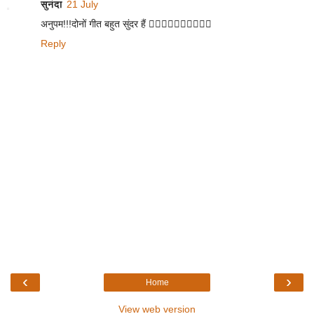
सुनंदा
21 July
अनुपम!!!दोनों गीत बहुत सुंदर हैं 👌🏻👌🏻👌🏻👌🏻👌🏻
Reply
‹
›
Home
View web version