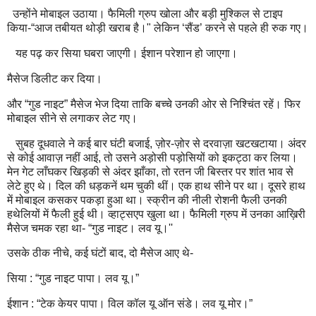
उन्होंने मोबाइल उठाया। फैमिली ग्रुप खोला और बड़ी मुश्किल से टाइप
किया-“आज तबीयत थोड़ी खराब है।" लेकिन ‘सैंड’ करने से पहले ही रुक गए।
यह पढ़ कर सिया घबरा जाएगी। ईशान परेशान हो जाएगा।
मैसेज डिलीट कर दिया।
और “गुड नाइट” मैसेज भेज दिया ताकि बच्चे उनकी ओर से निश्चिंत रहें। फिर
मोबाइल सीने से लगाकर लेट गए।
सुबह दूधवाले ने कई बार घंटी बजाई, ज़ोर-ज़ोर से दरवाज़ा खटखटाया। अंदर
से कोई आवाज़ नहीं आई, तो उसने अड़ोसी पड़ोसियों को इकट्ठा कर लिया।
मेन गेट लाँघकर खिड़की से अंदर झाँका, तो रतन जी बिस्तर पर शांत भाव से
लेटे हुए थे। दिल की धड़कनें थम चुकी थीं। एक हाथ सीने पर था। दूसरे हाथ
में मोबाइल कसकर पकड़ा हुआ था। स्क्रीन की नीली रोशनी फैली उनकी
हथेलियों में फैली हुई थी। व्हाट्सएप खुला था। फैमिली ग्रुप में उनका आख़िरी
मैसेज चमक रहा था- “गुड नाइट। लव यू।''
उसके ठीक नीचे, कई घंटों बाद, दो मैसेज आए थे-
सिया : “गुड नाइट पापा। लव यू।”
ईशान : “टेक केयर पापा। विल‌ कॉल यू ऑन संडे। लव यू मोर।”