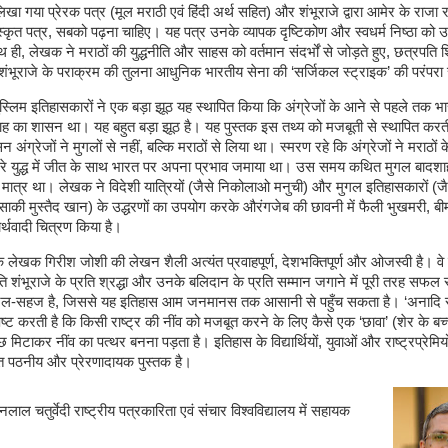
िखा गया प्रेरक पत्र (मूल मराठी एवं हिंदी अर्थ सहित) और शंभूराजे द्वारा आमेर के राजा 
्कृत पत्र, सबको पढ़ना चाहिए। यह पत्र उनके व्यापक दृष्टिकोण और स्वधर्म निष्ठा को
 ही, लेखक ने मराठों की युद्धनीति और साहस को वर्तमान संदर्भों से जोड़ते हुए, छत्रपति 
भूराजे के पराक्रम की तुलना आधुनिक भारतीय सेना की ‘सर्जिकल स्ट्राइक’ की परंपरा 
मुस्लिम इतिहासकारों ने एक बड़ा झूठ यह स्थापित किया कि अंग्रेजों के आने से पहले तक भ
ाह का शासन था। यह बहुत बड़ा झूठ है। यह पुस्तक इस तथ्य को मजबूती से स्थापित करती
अंग्रेजों ने मुगलों से नहीं, बल्कि मराठों से लिया था। स्मरण रहे कि अंग्रेजों ने मराठों 
रे युद्ध में जीत के साथ भारत पर अपना प्रभाव जमाया था। उस समय कथित मुगल बादशाह
 मात्र था। लेखक ने विदेशी यात्रियों (जैसे निकोलाओ मनुची) और मुगल इतिहासकारों (ज
ाकी मुस्तैद खान) के उद्धरणों का उपयोग करके औरंगजेब की छावनी में फैली भुखमरी, ब
र्थवादी चित्रण किया है।
 लेखक गिरीश जोशी की लेखन शैली अत्यंत प्रवाहपूर्ण, देशभक्तिपूर्ण और ओजस्वी है। वे 
ि शंभूराजे के प्रति श्रद्धा और उनके बलिदान के प्रति सम्मान जगाने में पूरी तरह सफल रह
रल-सहज है, जिससे यह इतिहास आम जनमानस तक आसानी से पहुँच सकता है। ‘अनादि 
पष्ट करती है कि किसी राष्ट्र की नींव को मजबूत करने के लिए कैसे एक ‘छावा’ (शेर के बच्
िटाकर नींव का पत्थर बनना पड़ता है। इतिहास के विद्यार्थियों, युवाओं और राष्ट्रप्रेमियो
त पठनीय और प्रेरणादायक पुस्तक है।
ाल चतुर्वेदी राष्ट्रीय पत्रकारिता एवं संचार विश्वविद्यालय में सहायक
।