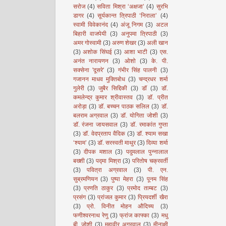
सरोज
(4)
सविता मिश्रा ‘अक्षजा’
(4)
सुरभि
डागर
(4)
सूर्यकान्त त्रिपाठी ‘निराला’
(4)
स्वामी विवेकानंद
(4)
अंजू निगम
(3)
अटल
बिहारी वाजपेयी
(3)
अनुपमा त्रिपाठी
(3)
अमर गोस्वामी
(3)
अरुण शेखर
(3)
अली खान
(3)
अशोक सिंघई
(3)
आशा भाटी
(3)
एस.
अनंत नारायणन
(3)
ओशो
(3)
के. पी.
सक्सेना 'दूसरे'
(3)
गंभीर सिंह पालनी
(3)
गजानन माधव मुक्तिबोध
(3)
चन्द्रधर शर्मा
गुलेरी
(3)
जुबैर सिद्दिकी
(3)
डॉ
(3)
डॉ.
कमलेन्द्र कुमार श्रीवास्तव
(3)
डॉ. प्रीत
अरोड़ा
(3)
डॉ. बच्चन पाठक सलिल
(3)
डॉ.
बलराम अग्रवाल
(3)
डॉ. योगिता जोशी
(3)
डॉ. रंजना जायसवाल
(3)
डॉ. रमाकांत गुप्ता
(3)
डॉ. वेदप्रताप वैदिक
(3)
डॉ. श्याम सखा
‘श्याम’
(3)
डॉ. सरस्वती माथुर
(3)
दिव्या शर्मा
(3)
दीपक मशाल
(3)
पदुमलाल पुन्नालाल
बख्शी
(3)
पद्मा मिश्रा
(3)
परितोष चक्रवर्ती
(3)
पवित्रा अग्रवाल
(3)
पी. एन.
सुब्रमणियन
(3)
पुष्पा मेहरा
(3)
पूनम सिंह
(3)
प्रणति ठाकुर
(3)
प्रमोद ताम्बट
(3)
प्रसंग
(3)
प्रांजल कुमार
(3)
प्रियदर्शी खैरा
(3)
प्रो. विनीत मोहन औदिच्य
(3)
फणीश्वरनाथ रेणु
(3)
फ्रांज काफ्का
(3)
मधु
बी. जोशी
(3)
महावीर अग्रवाल
(3)
मीनाक्षी