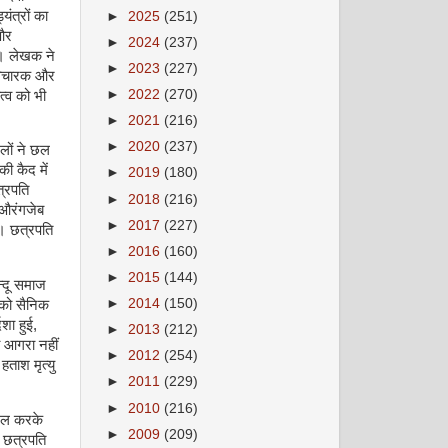
ंत्रों का
►
2025
(251)
 और
►
2024
(237)
ैं। लेखक ने
►
2023
(227)
ट विचारक और
►
2022
(270)
त्व को भी
►
2021
(216)
►
2020
(237)
लों ने छल
की कैद में
►
2019
(180)
्रपति
►
2018
(216)
 औरंगजेब
►
2017
(227)
। छत्रपति
►
2016
(160)
►
2015
(144)
न्दू समाज
►
2014
(150)
 को सैनिक
शा हुई,
►
2013
(212)
 आगरा नहीं
►
2012
(254)
ताश मृत्यु
►
2011
(229)
►
2010
(216)
मिल करके
►
2009
(209)
ा छत्रपति