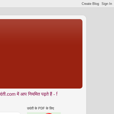
प नियमित पढ़ते हैं - शिक्षा • समाज • कला- संस्कृति • पर्यावरण आदि से
उदंती के PDF के लिए