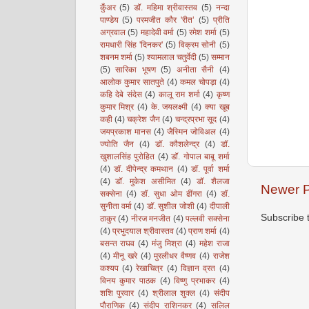
कुँअर
(5)
डॉ. महिमा श्रीवास्तव
(5)
नन्दा
पाण्डेय
(5)
परमजीत कौर 'रीत’
(5)
प्रीति
अग्रवाल
(5)
महादेवी वर्मा
(5)
रमेश शर्मा
(5)
रामधारी सिंह 'दिनकर'
(5)
विक्रम सोनी
(5)
शबनम शर्मा
(5)
श्यामलाल चतुर्वेदी
(5)
सम्मान
(5)
सारिका भूषण
(5)
अनीता सैनी
(4)
आलोक कुमार सातपुते
(4)
कमल चोपड़ा
(4)
कहि देबे संदेस
(4)
कालू राम शर्मा
(4)
कृष्ण
कुमार मिश्र
(4)
के. जयलक्ष्मी
(4)
क्या खूब
कही
(4)
चक्रेश जैन
(4)
चन्द्रप्रभा सूद
(4)
जयप्रकाश मानस
(4)
जैस्मिन जोविअल
(4)
ज्योति जैन
(4)
डॉ. कौशलेन्द्र
(4)
डॉ.
खुशालसिंह पुरोहित
(4)
डॉ. गोपाल बाबू शर्मा
(4)
डॉ. दीपेन्द्र कमथान
(4)
डॉ. पूर्वा शर्मा
(4)
डॉ. मुकेश असीमित
(4)
डॉ. शैलजा
Newer P
सक्सेना
(4)
डॉ. सुधा ओम ढींगरा
(4)
डॉ.
सुनीता वर्मा
(4)
डॉ. सुशील जोशी
(4)
दीपाली
Subscribe 
ठाकुर
(4)
नीरज मनजीत
(4)
पल्लवी सक्सेना
(4)
प्रभुदयाल श्रीवास्तव
(4)
प्राण शर्मा
(4)
बसन्त राघव
(4)
मंजु मिश्रा
(4)
महेश राजा
(4)
मीनू खरे
(4)
मुरलीधर वैष्णव
(4)
राजेश
कश्यप
(4)
रेखाचित्र
(4)
विज्ञान व्रत
(4)
विनय कुमार पाठक
(4)
विष्णु प्रभाकर
(4)
शशि पुरवार
(4)
श्रीलाल शुक्ल
(4)
संदीप
पौराणिक
(4)
संदीप राशिनकर
(4)
सलिल