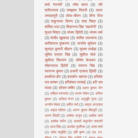
शर्मा 'मनस्वी'
(3)
रमेश बतरा
(3)
रवि
श्रीवास्तव
(3)
रामहृदय तिवारी
(3)
लाला
जगदलपुरी
(3)
लोक-जीवन
(3)
वीणा विज
(3)
शकुन्तला किरण
(3)
शब्द चित्र
(3)
शर्मिला पाल
(3)
शिवानन्द सिंह ‘सहयोगी’
(3)
शुभ्रा मिश्रा
(3)
संजय द्विवेदी
(3)
संजय वर्मा
(3)
संजीव खुदशाह
(3)
सतीश उपाध्याय
(3)
सतीशराज पुष्करणा
(3)
सन्तोष सुपेकर
(3)
सुभद्रा कुमारी चौहान
(3)
सुभाष लखेड़ा
(3)
सुमित प्रताप सिंह
(3)
सुशील भोले
(3)
सुशीला शिवराण
(3)
सोमेश केलकर
(3)
सोहनलाल द्विवेदी
(3)
स्वराज सिंह
(3)
स्वराज्य कुमार
(3)
हजारी प्रसाद द्विवेदी
(3)
हरकीरत हीर
(3)
हरदर्शन सहगल
(3)
हरिवंश
राय बच्चन
(3)
हरिशंकर परसाई
(3)
हरी राम
यादव
(3)
हरेराम समीप
(3)
अक्षय कुमार जैन
(2)
अखिल रायजादा
(2)
अजय मोहन
(2)
अजित
कुमार
(2)
अजिता मेनन
(2)
अनुभूति गुप्ता
(2)
अन्तोन चेखव
(2)
अमित वर्मा
(2)
अमृता अग्रवाल
(2)
अमृता प्रीतम
(2)
अरुण कुमार शिवपुरी
(2)
अरुण तिवारी
(2)
अशोक अंजुम
(2)
अशोक शर्मा
(2)
अशोक सरीन
(2)
आचार्य चतुरसेन शास्त्री
(2)
आभा सिंह
(2)
आलोक पुराणिक
(2)
आशा शर्मा
(2)
उमेश चतुर्वेदी
(2)
उर्मि कृष्ण
(2)
एल. एन.
शीतल
(2)
ओंकार सिंह जनौटी
(2)
कमल कपूर