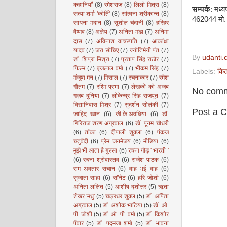
कहानियाँ
(8)
रमेशराज
(8)
लिली मित्रा
(8)
सम्पर्क
: मध्य
सत्या शर्मा 'कीर्ति'
(8)
सांत्वना श्रीकान्त
(8)
462044 मो
साधना मदान
(8)
सुशील चंदानी
(8)
हरिहर
वैष्णव
(8)
अज्ञेय
(7)
अनिता मंडा
(7)
अनिमा
दास
(7)
अविनाश वाचस्पति
(7)
आकांक्षा
यादव
(7)
जरा सोचिए
(7)
ज्योतिर्मयी पंत
(7)
By
udanti.
डॉ. शिप्रा मिश्रा
(7)
प्रताप सिंह राठौर
(7)
फिल्म
(7)
बृजलाल वर्मा
(7)
भीकम सिंह
(7)
Labels:
किता
मंजूषा मन
(7)
मिसाल
(7)
रचनाकार
(7)
रमेश
गौतम
(7)
रश्मि प्रभा
(7)
लेखकों की अजब
No comm
गज़ब दुनिया
(7)
लोकेन्द्र सिंह राजपूत
(7)
विद्यानिवास मिश्र
(7)
सुदर्शन सोलंकी
(7)
Post a 
जाहिद खान
(6)
जी.के.अवधिया
(6)
डॉ.
गिरिराज शरण अग्रवाल
(6)
डॉ. पूनम चौधरी
(6)
ताँका
(6)
दीपाली शुक्ला
(6)
पंकज
चतुर्वेदी
(6)
प्रेम जनमेजय
(6)
मीडिया
(6)
मुझे भी आता है गुस्सा
(6)
रचना गौड़ ' भारती '
(6)
रचना श्रीवास्तव
(6)
राजेश पाठक
(6)
राम अवतार सचान
(6)
वाह भई वाह
(6)
सुजाता साहा
(6)
सॉनेट
(6)
हरि जोशी
(6)
अनिता ललित
(5)
आशीष दशोत्तर
(5)
ऋता
शेखर 'मधु'
(5)
चक्रधर शुक्ल
(5)
डॉ. अर्पिता
अग्रवाल
(5)
डॉ. अशोक भाटिया
(5)
डॉ. ओ.
पी. जोशी
(5)
डॉ. ओ. पी. वर्मा
(5)
डॉ. किशोर
पँवार
(5)
डॉ. पद्मजा शर्मा
(5)
डॉ. भावना