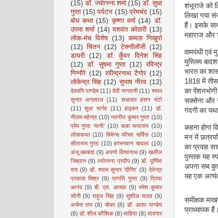
(15)
डॉ. ज्योत्स्ना शर्मा
(15)
डॉ. सुधा
शंभूराजे को ल
गुप्ता
(15)
पर्यटन
(15)
प्रेमचंद
(15)
लिखा गया संस
बोध कथा
(15)
कृष्णा वर्मा
(14)
डॉ.
हैं। इसके साथ
उपमा शर्मा
(14)
यशवंत कोठारी
(13)
महाराज और शं
लोक-मंच विशेष
(13)
कमला निखुर्पा
(12)
चिंतन
(12)
टेक्नॉलॉजी
(12)
वामपंथी एवं 
डायरी
(12)
डॉ. कुँवर दिनेश सिंह
मुस्लिम बादश
(12)
डॉ. सुषमा गुप्ता
(12)
रविन्द्र
भारत का शासन 
गिन्नौरे
(12)
रवीन्द्रनाथ टैगोर
(12)
1818 में तीस
लोकेन्द्र सिंह
(12)
सुभाष नीरव
(12)
का पेंशनभोगी
देवमणि पाण्डेय
(11)
देवी नागरानी
(11)
श्याम
सुन्दर अग्रवाल
(11)
सआदत हसन मंटो
सक्सेना और स
(11)
सुधा भार्गव
(11)
हाइबन
(11)
डॉ.
गंदगी का यथा
नीलम महेन्द्र
(10)
नवनीत कुमार गुप्ता
(10)
प्रेम गुप्ता 'मानी’
(10)
बाबा मायाराम
(10)
कहना होगा कि
लोककथा
(10)
विमेन्स फीचर सर्विस
(10)
मन में छत्रपत
सीताराम गुप्ता
(10)
हरभगवान चावला
(10)
का प्रवाह स
अंजू खरबंदा
(9)
अपर्णा विश्वनाथ
(9)
ख़लील
पुस्तक यह स्
जिब्रान
(9)
ज्योत्स्ना प्रदीप
(9)
डॉ. पूर्णिमा
अपना सब कुछ म
राय
(9)
डॉ. श्याम सुन्दर 'दीप्ति'
(9)
देवेन्द्र
यह एक अत्यं
प्रकाश मिश्र
(9)
प्रगति गुप्ता
(9)
प्रिया
आनंद
(9)
बी. एल. आच्छा
(9)
रमेश कुमार
सोनी
(9)
राहुल सिंह
(9)
सुशील यादव
(9)
समीक्षक माखनल
अर्चना राय
(8)
चोका
(8)
डॉ. आशा पाण्डेय
प्राध्यापक हैं
(8)
डॉ. शील कौशिक
(8)
माहिया
(8)
यादगार