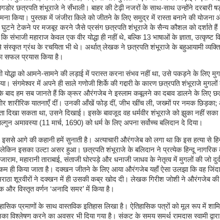
ागडोर छत्रपति शंभूराजे ने सँभाली। बाहर की टेढ़ी नजरों के साथ-साथ उन्होंने दरबारी षड्य
ा किया। पुस्तक में जंजीरा किले को जीतने के लिए समुद्र में रास्ता बनाने की योजना
को घुटने टेकने पर मजबूर करने जैसे प्रसंग छत्रपति शंभूराजे के सैन्य कौशल को दर्शाते ह
ै कि संभाजी महाराज केवल एक वीर योद्धा ही नहीं थे, बल्कि 13 भाषाओं के ज्ञाता, उत्कृष्
े संस्कृत ग्रंथ के रचयिता भी थे। अर्थात् लेखक ने छत्रपति शंभूराजे के बहुआयामी व्यक्ति
का सफल प्रयास किया है।
 योद्धा को आमने-सामने की लड़ाई में परास्त करना संभव नहीं था, उसे पकड़ने के लिए मुग
। संगमेश्वर में अपने ही साले गणोजी शिर्के की गद्दारी के कारण छत्रपति शंभूराजे मुगलों 
बाद हम सब जानते हैं कि क्रूर औरंगजेब ने इस्लाम कबूलने का दबाव डालने के लिए छत
घोर शारीरिक यातनाएँ दीं। उनकी आँखें फोड़ दीं, जीभ खींच ली, जख्मों पर नमक छिड़का;
ता दिखा सकता था, उसने दिखाई। इसके बावजूद वह धर्मवीर शंभूराजे को झुका नहीं सका
फाल्गुन अमावस्या (11 मार्च, 1690) को धर्म के लिए अपना सर्वोच्च बलिदान दे दिया।
इससे आगे की कहानी हमें सुनाती है। अत्याचारी औरंगजेब को लगा था कि इस हत्या से हि
ेकिन इसका उल्टा असर हुआ। छत्रपति शंभूराजे के बलिदान ने प्रत्येक हिन्दू नागरिक
ाराम, महारानी ताराबाई, संताजी घोरपड़े और धनाजी जाधव के नेतृत्व में मुगलों की जो दुर्द
कम ही किया जाता है। दक्खन जीतने के लिए आया औरंगजेब यहाँ ऐसा उलझा कि वह जिंदा
ठा शूरवीरों ने दक्खन में ही उसकी कब्र खोद दी। लेखक गिरीश जोशी ने औरंगजेब की ह
 और विस्तृत वर्णन ‘अनादि समर’ में किया है।
ासिक प्रमाणों के साथ वास्तविक इतिहास लिखा है। ऐतिहासिक पत्रों को मूल रूप में शा
का विश्लेषण करने का अवसर भी दिया गया है। संकट के समय समर्थ रामदास स्वामी द्वार