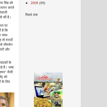
राम सिंह को
►
2008
(89)
 उजागर करते
शिवाजी
पिछले अंक
से की है।
ारत पर
 है कि
के साथ
 तो मराठों
ैसे भीमसेन
ीमारी और
पाठकों के
े हैं। भाषा
समर’ जैसी
चे) को
ं के लिए
अगस्त 2008