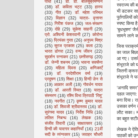
पाधा
(41)
डॉ. डी. बालसुब्रमण्यन
स्वराज्य की ब
(38)
डॉ. कविता भट्ट
(33)
हास्य
भी डटकर सामन
(33)
गीत
(32)
डॉ. महेश परिमल
पुर्तगालियों 
(32)
विज्ञान
(32)
यात्रा- वृत्तान्त
स्पष्ट किया ह
(31)
गिरीश पंकज
(30)
जल-संरक्षण
(29)
दोहे
(29)
सुकेश साहनी
(29)
‘बुधभूषण’ जैस
प्रो. अश्विनी केशरवानी
(27)
कोरोना
सामने लाने 
(26)
प्रियंका गुप्ता
(26)
अनुपम मिश्र
(25)
सूरज प्रकाश
(25)
कला
(23)
जिस पराक्रमी
भारत डोगरा
(22)
वन्य जीवन
(22)
का जाल बिछाया
सुदर्शन रत्नाकर
(21)
छत्तीसगढ़
(20)
आ गए। उसके 
डॉ. जेन्नी शबनम
(20)
भावना सक्सैना
शंभूराजे को 
(20)
महिला दिवस
(20)
क्षणिकाएँ
जितनी क्रूर
(19)
डॉ. परदेशीराम वर्मा
(19)
शंभूराजे ने 
प्रदूषण
(19)
शिक्षा
(19)
हिन्दी ज़ेन से
(19)
अख़्तर अली
(18)
गोवर्धन यादव
‘अनादि समर’ 
(18)
डॉ. आरती स्मित
(18)
यात्रा
दहल जाएगा: ल
संस्मरण
(18)
रश्मि विभा त्रिपाठी 'रिशू'
बना दिया। राज
(18)
नवगीत
(17)
कृष्ण कुमार यादव
उसका वर्णन 
(16)
डॉ. शिवजी श्रीवास्तव
(16)
डॉ.
सुरंगमा यादव
(16)
निर्देश निधि
(16)
लौट सका। मरा
ललित निबन्ध
(16)
लेखक
(16)
का बहुत सटीक
संजीव तिवारी
(16)
साक्षात्कार
(16)
हिन्दी की यादगार कहानियाँ
(16)
21वीं
लेखक ने ऐतिह
सदी के व्यंग्यकार
(15)
जवाहर चौधरी
पाठकों को उन