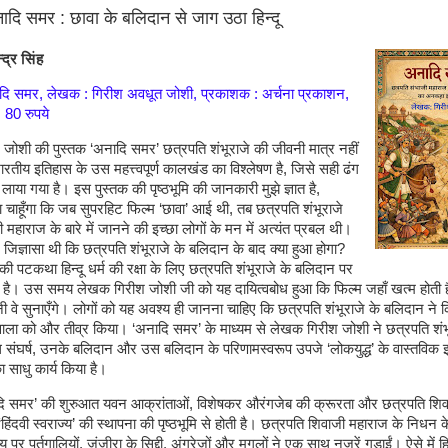
नादि समर : छावा के बलिदान से जाग उठा हिन्दू
द्र सिंह
ादि समर, लेखक : गिरीश अवधूत जोशी, प्रकाशक : अर्चना प्रकाशन,
: 80 रुपये
जोशी की पुस्तक ‘अनादि समर’ छत्रपति शंभूराजे की जीवनी मात्र नहीं
भारतीय इतिहास के उस महत्त्वपूर्ण कालखंड का विश्लेषण है, जिसे सही ढंग
 लाया गया है। इस पुस्तक की पृष्ठभूमि की जानकारी मुझे ज्ञात है,
चाहूँगा कि जब सुपरहिट फिल्म ‘छावा’ आई थी, तब छत्रपति शंभूराजे
ी महाराज के बारे में जानने की इच्छा लोगों के मन में अत्यंत प्रबल थी।
ज्ञासा थी कि छत्रपति शंभूराजे के बलिदान के बाद क्या हुआ होगा?
 की पटकथा हिन्दू धर्म की रक्षा के लिए छत्रपति शंभूराजे के बलिदान पर
ी है। उस समय लेखक गिरीश जोशी जी को यह दायित्वबोध हुआ कि फिल्म जहाँ खत्म होती 
 वे सुनाएँगे। लोगों को यह अवश्य ही जानना चाहिए कि छत्रपति शंभूराजे के बलिदान ने 
 ज्वाला को और तीव्र किया। ‘अनादि समर’ के माध्यम से लेखक गिरीश जोशी ने छत्रपति शंभ
थ संघर्ष, उनके बलिदान और उस बलिदान के परिणामस्वरूप उपजे ‘लोकयुद्ध’ के वास्तविक 
 साधु कार्य किया है।
दि समर’ की शुरुआत यवन आक्रांताओं, विशेषकर औरंगजेब की क्रूरता और छत्रपति शिव
 ‘हिंदवी स्वराज्य’ की स्थापना की पृष्ठभूमि से होती है। छत्रपति शिवाजी महाराज के निधन क
्य पर पुर्तगालियों, जंजीरा के सिद्दी, अंग्रेजों और मुगलों ने एक साथ नजरें गड़ाईं। ऐसे में हि