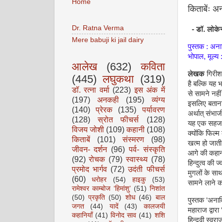
Home
किताबेंः अ
Dr. Ratna Verma
- डॉ. लोकेन्
Mere babuji ki jail dairy
पुस्तक : अन
भोपाल, मूल्य 
आलेख
(632)
कविता
लेखक
गिरीश 
(445)
लघुकथा
(319)
है बल्कि यह 
डॉ. रत्ना वर्मा
(223)
इस अंक में
से सामने नहीं
(197)
अनकही
(195)
व्यंग्य
इसलिए बताना 
(140)
प्रेरक
(135)
पर्यावरण
अर्थात् संभाज
(128)
स्रोत फीचर्स
(128)
यह एक सहज जि
विजय जोशी
(109)
कहानी
(108)
क्योंकि फिल्म
किताबें
(101)
संस्मरण
(98)
खत्म हो जात
जीवन- दर्शन
(96)
पर्व- संस्कृति
आगे की कहानी
(92)
रोचक
(79)
स्वास्थ्य
(78)
हिन्दुत्व की
प्रमोद भार्गव
(72)
उदंती फीचर्स
मुगलों के सा
(60)
धरोहर
(54)
हाइकु
(53)
सामने लाने का
रामेश्वर काम्बोज ‘हिमांशु’
(51)
निशांत
(50)
प्रकृति
(50)
शोध
(46)
बाल
पुस्तक ‘अना
जगत
(44)
यादें
(43)
कालजयी
महाराज द्वारा
कहानियाँ
(41)
विनोद साव
(41)
शशि
हिन्दवी स्वराज