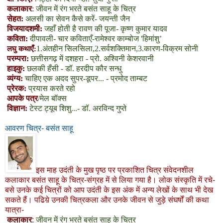
कलाकार
:
जीवन में रंग भरते बसंत साहू के चित्र
सेहत:
अलसी का सेवन कैसे करें- जयन्ती जैन
विजयादशमी:
जहाँ होती है रावण की पूजा- कृष्ण कुमार यादव
कविता:
दीपावली- चार कविताएँ-रामेश्वर काम्बोज 'हिमांशु’
1.
अंतहीन सिलसिला
,2.
सर्वशक्तिमान
,3.
कारण-विक्रम सोनी
लघु कथाएँ:
परम्परा:
छत्तीसगढ़ में दशहरा - प्रो. अश्विनी केशरवानी
हाइकु:
छलकी हँसी - डॉ. हरदीप कौर सन्धु
व्यंग्य:
चाहिए एक अदद सुपर-डूपर... - प्रमोद ताम्बट
प्रेरक:
प्रयास करते रहो
आपके पत्र
/मेल बॉक्स
विज्ञान:
टेस्ट ट्यूब शिशु...- डॉ. अरविन्द गुप्ते
आवरण चित्र- बसंत साहू
इस माह उदंती के मुख पृष्ठ पर प्रकाशित चित्र संवेदनशील
कलाकार बसंत साहू के चित्र-संग्रह में से लिया गया है। लोक संस्कृति में रचे-
बसे उनके कई चित्रों को आप उदंती के इस अंक में अन्य लेखों के साथ भी देख
सकते हैं। पढिय़े उनकी चित्रकला और उनके जीवन से जुड़े संघर्षों की कथा
यात्रा-
कलाकार
:
जीवन में रंग भरते बसंत साहू के चित्र