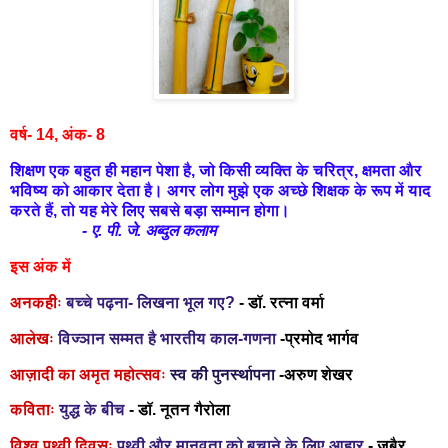
वर्ष- 14
,
अंक- 8
शिक्षण एक बहुत ही महान पेशा है
,
जो किसी व्यक्ति के चरित्र
,
क्षमता और
भविष्य को आकार देता है। अगर लोग मुझे एक अच्छे शिक्षक के रूप में याद
करते हैं
,
तो यह मेरे लिए सबसे बड़ा सम्मान होगा।
- ए. पी. जे. अब्दुल कलाम
इस अंक में
अनकहीः
बच्चे पढ़ना- लिखना भूल गए
?
-
डॉ. रत्ना वर्मा
आलेखः
विज्ञान सम्मत है भारतीय काल-गणना
-प्रमोद भार्गव
आज़ादी का अमृत महोत्सवः
स्व की पुनर्स्थापना
-अरुण शेखर
कविताः
युद्ध के बीच
- डॉ. नूतन गैरोला
विश्व पृथ्वी दिवसः
पृथ्वी और मानवता को बचाने के लिए आहार
- ज़ुबैर