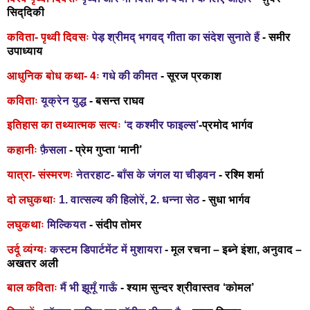
सिद्दिकी
कविता-
पृथ्वी दिवसः
पेड़ श्रीमद् भगवद् गीता का संदेश सुनाते हैं
- समीर
उपाध्याय
आधुनिक बोध कथा- 4ः
गधे की कीमत
- सूरज प्रकाश
कविताः
यूक्रेन युद्ध
- बसन्त राघव
इतिहास का तथ्यात्मक सत्यः
‘द कश्मीर फाइल्स’
-प्रमोद भार्गव
कहानीः
फ़ैसला
- प्रेम गुप्ता ‘मानी’
यात्रा- संस्मरणः
नेतरहाट- बाँस के जंगल या चीड़वन
- रश्मि शर्मा
दो लघुकथाः
1. वात्सल्य की हिलोरें
,
2. धन्ना सेठ
- सुधा भार्गव
लघुकथाः
मिल्कियत
- संदीप तोमर
उर्दू व्यंग्यः
कस्टम डिपार्टमेंट में मुशायरा
- मूल रचना – इब्ने इंशा
,
अनुवाद
–
अखतर अली
बाल कविताः
मैं भी झूमूँ गाऊँ
- श्याम सुन्दर श्रीवास्तव ‘कोमल’