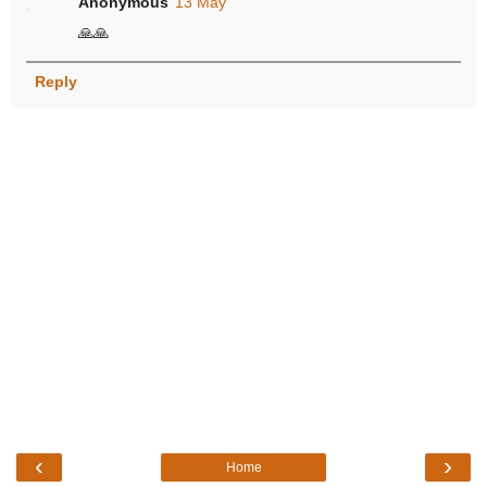
Anonymous
13 May
🙏🙏
Reply
‹
›
Home