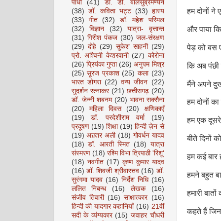
पाधा
(41)
डॉ. डी. बालसुब्रमण्यन
हम दोनों ने
(38)
डॉ. कविता भट्ट
(33)
हास्य
(33)
गीत
(32)
डॉ. महेश परिमल
(32)
विज्ञान
(32)
यात्रा- वृत्तान्त
और पाया कि दो
(31)
गिरीश पंकज
(30)
जल-संरक्षण
(29)
दोहे
(29)
सुकेश साहनी
(29)
पेड़ को बस 
प्रो. अश्विनी केशरवानी
(27)
कोरोना
(26)
प्रियंका गुप्ता
(26)
अनुपम मिश्र
कि अब पंछी 
(25)
सूरज प्रकाश
(25)
कला
(23)
भारत डोगरा
(22)
वन्य जीवन
(22)
मैंने अपने दु
सुदर्शन रत्नाकर
(21)
छत्तीसगढ़
(20)
डॉ. जेन्नी शबनम
(20)
भावना सक्सैना
हम दोनों का
(20)
महिला दिवस
(20)
क्षणिकाएँ
(19)
डॉ. परदेशीराम वर्मा
(19)
हम एक दूसरे
प्रदूषण
(19)
शिक्षा
(19)
हिन्दी ज़ेन से
(19)
अख़्तर अली
(18)
गोवर्धन यादव
बीते दिनों क
(18)
डॉ. आरती स्मित
(18)
यात्रा
संस्मरण
(18)
रश्मि विभा त्रिपाठी 'रिशू'
हम कई बार ह
(18)
नवगीत
(17)
कृष्ण कुमार यादव
(16)
डॉ. शिवजी श्रीवास्तव
(16)
डॉ.
हमने बहुत ब
सुरंगमा यादव
(16)
निर्देश निधि
(16)
ललित निबन्ध
(16)
लेखक
(16)
हमारी बातों 
संजीव तिवारी
(16)
साक्षात्कार
(16)
हिन्दी की यादगार कहानियाँ
(16)
21वीं
कहते हैं जिन
सदी के व्यंग्यकार
(15)
जवाहर चौधरी