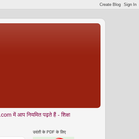
यमित पढ़ते हैं - शिक्षा • समाज • कला- संस्कृति • पर्यावरण आदि से जुड
उदंती के PDF के लिए