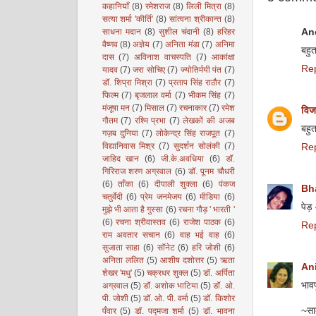
कहानियाँ
(8)
रमेशराज
(8)
लिली मित्रा
(8)
सत्या शर्मा 'कीर्ति'
(8)
सांत्वना श्रीकान्त
(8)
An
साधना मदान
(8)
सुशील चंदानी
(8)
हरिहर
वैष्णव
(8)
अज्ञेय
(7)
अनिता मंडा
(7)
अनिमा
बहुत
दास
(7)
अविनाश वाचस्पति
(7)
आकांक्षा
Re
यादव
(7)
जरा सोचिए
(7)
ज्योतिर्मयी पंत
(7)
डॉ. शिप्रा मिश्रा
(7)
प्रताप सिंह राठौर
(7)
फिल्म
(7)
बृजलाल वर्मा
(7)
भीकम सिंह
(7)
मंजूषा मन
(7)
मिसाल
(7)
रचनाकार
(7)
रमेश
विज
गौतम
(7)
रश्मि प्रभा
(7)
लेखकों की अजब
बहुत
गज़ब दुनिया
(7)
लोकेन्द्र सिंह राजपूत
(7)
विद्यानिवास मिश्र
(7)
सुदर्शन सोलंकी
(7)
Re
जाहिद खान
(6)
जी.के.अवधिया
(6)
डॉ.
गिरिराज शरण अग्रवाल
(6)
डॉ. पूनम चौधरी
(6)
ताँका
(6)
दीपाली शुक्ला
(6)
पंकज
Bh
चतुर्वेदी
(6)
प्रेम जनमेजय
(6)
मीडिया
(6)
पेड़
मुझे भी आता है गुस्सा
(6)
रचना गौड़ ' भारती '
(6)
रचना श्रीवास्तव
(6)
राजेश पाठक
(6)
Re
राम अवतार सचान
(6)
वाह भई वाह
(6)
सुजाता साहा
(6)
सॉनेट
(6)
हरि जोशी
(6)
अनिता ललित
(5)
आशीष दशोत्तर
(5)
ऋता
Ani
शेखर 'मधु'
(5)
चक्रधर शुक्ल
(5)
डॉ. अर्पिता
भावप
अग्रवाल
(5)
डॉ. अशोक भाटिया
(5)
डॉ. ओ.
पी. जोशी
(5)
डॉ. ओ. पी. वर्मा
(5)
डॉ. किशोर
~सा
पँवार
(5)
डॉ. पद्मजा शर्मा
(5)
डॉ. भावना