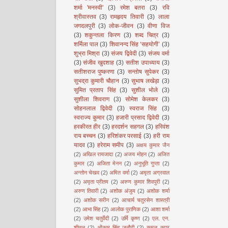
शर्मा 'मनस्वी'
(3)
रमेश बतरा
(3)
रवि
श्रीवास्तव
(3)
रामहृदय तिवारी
(3)
लाला
जगदलपुरी
(3)
लोक-जीवन
(3)
वीणा विज
(3)
शकुन्तला किरण
(3)
शब्द चित्र
(3)
शर्मिला पाल
(3)
शिवानन्द सिंह ‘सहयोगी’
(3)
शुभ्रा मिश्रा
(3)
संजय द्विवेदी
(3)
संजय वर्मा
(3)
संजीव खुदशाह
(3)
सतीश उपाध्याय
(3)
सतीशराज पुष्करणा
(3)
सन्तोष सुपेकर
(3)
सुभद्रा कुमारी चौहान
(3)
सुभाष लखेड़ा
(3)
सुमित प्रताप सिंह
(3)
सुशील भोले
(3)
सुशीला शिवराण
(3)
सोमेश केलकर
(3)
सोहनलाल द्विवेदी
(3)
स्वराज सिंह
(3)
स्वराज्य कुमार
(3)
हजारी प्रसाद द्विवेदी
(3)
हरकीरत हीर
(3)
हरदर्शन सहगल
(3)
हरिवंश
राय बच्चन
(3)
हरिशंकर परसाई
(3)
हरी राम
यादव
(3)
हरेराम समीप
(3)
अक्षय कुमार जैन
(2)
अखिल रायजादा
(2)
अजय मोहन
(2)
अजित
कुमार
(2)
अजिता मेनन
(2)
अनुभूति गुप्ता
(2)
अन्तोन चेखव
(2)
अमित वर्मा
(2)
अमृता अग्रवाल
(2)
अमृता प्रीतम
(2)
अरुण कुमार शिवपुरी
(2)
अरुण तिवारी
(2)
अशोक अंजुम
(2)
अशोक शर्मा
(2)
अशोक सरीन
(2)
आचार्य चतुरसेन शास्त्री
(2)
आभा सिंह
(2)
आलोक पुराणिक
(2)
आशा शर्मा
(2)
उमेश चतुर्वेदी
(2)
उर्मि कृष्ण
(2)
एल. एन.
शीतल
(2)
ओंकार सिंह जनौटी
(2)
कमल कपूर