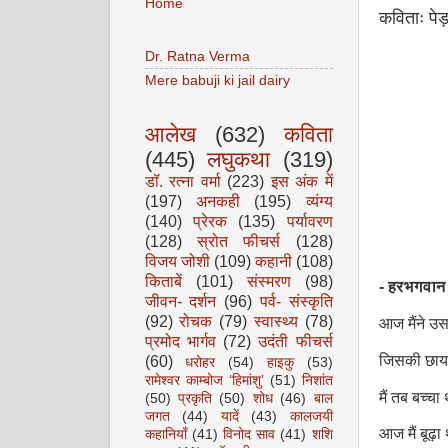
Home
कविताः पेड
Dr. Ratna Verma
Mere babuji ki jail dairy
आलेख
(632)
कविता
(445)
लघुकथा
(319)
डॉ. रत्ना वर्मा
(223)
इस अंक में
(197)
अनकही
(195)
व्यंग्य
(140)
प्रेरक
(135)
पर्यावरण
(128)
स्रोत फीचर्स
(128)
विजय जोशी
(109)
कहानी
(108)
किताबें
(101)
संस्मरण
(98)
- हरभगवान
जीवन- दर्शन
(96)
पर्व- संस्कृति
(92)
रोचक
(79)
स्वास्थ्य
(78)
आज मैंने उस
प्रमोद भार्गव
(72)
उदंती फीचर्स
जिसकी छाया म
(60)
धरोहर
(54)
हाइकु
(53)
रामेश्वर काम्बोज ‘हिमांशु’
(51)
निशांत
मैं तब बच्चा 
(50)
प्रकृति
(50)
शोध
(46)
बाल
जगत
(44)
यादें
(43)
कालजयी
आज मैं बूढ़
कहानियाँ
(41)
विनोद साव
(41)
शशि