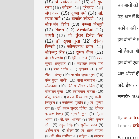
(15)
डॉ. ज्योत्स्ना शर्मा
(15)
डॉ. सुधा
उन बातों को
गुप्ता
(15)
पर्यटन
(15)
प्रेमचंद
(15)
बोध कथा
(15)
कृष्णा वर्मा
(14)
डॉ.
पेड़ और मैं क
उपमा शर्मा
(14)
यशवंत कोठारी
(13)
लोक-मंच विशेष
(13)
कमला निखुर्पा
यक़ीन नहीं 
(12)
चिंतन
(12)
टेक्नॉलॉजी
(12)
डायरी
(12)
डॉ. कुँवर दिनेश सिंह
हम दोनों ने
(12)
डॉ. सुषमा गुप्ता
(12)
रविन्द्र
गिन्नौरे
(12)
रवीन्द्रनाथ टैगोर
(12)
जो हँसता और
लोकेन्द्र सिंह
(12)
सुभाष नीरव
(12)
देवमणि पाण्डेय
(11)
देवी नागरानी
(11)
श्याम
हम दोनों एक 
सुन्दर अग्रवाल
(11)
सआदत हसन मंटो
(11)
सुधा भार्गव
(11)
हाइबन
(11)
डॉ.
और आँखों ही 
नीलम महेन्द्र
(10)
नवनीत कुमार गुप्ता
(10)
प्रेम गुप्ता 'मानी’
(10)
बाबा मायाराम
(10)
अरे
,
ईश्वर त
लोककथा
(10)
विमेन्स फीचर सर्विस
(10)
सीताराम गुप्ता
(10)
हरभगवान चावला
(10)
सम्पर्क-
406,
अंजू खरबंदा
(9)
अपर्णा विश्वनाथ
(9)
ख़लील
जिब्रान
(9)
ज्योत्स्ना प्रदीप
(9)
डॉ. पूर्णिमा
राय
(9)
डॉ. श्याम सुन्दर 'दीप्ति'
(9)
देवेन्द्र
प्रकाश मिश्र
(9)
प्रगति गुप्ता
(9)
प्रिया
By
udanti.
आनंद
(9)
बी. एल. आच्छा
(9)
रमेश कुमार
सोनी
(9)
राहुल सिंह
(9)
सुशील यादव
(9)
Labels:
कवि
अर्चना राय
(8)
चोका
(8)
डॉ. आशा पाण्डेय
(8)
डॉ. शील कौशिक
(8)
माहिया
(8)
यादगार
5 comme