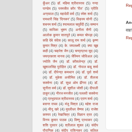
कुँअर
(5)
डॉ. महिमा श्रीवास्तव
(5)
नन्दा
Re
पाण्डेय
(5)
परमजीत कौर 'रीत’
(5)
प्रीति
अग्रवाल
(5)
महादेवी वर्मा
(5)
रमेश शर्मा
(5)
रामधारी सिंह 'दिनकर'
(5)
विक्रम सोनी
(5)
An
शबनम शर्मा
(5)
श्यामलाल चतुर्वेदी
(5)
सम्मान
(5)
सारिका भूषण
(5)
अनीता सैनी
(4)
वाह!
आलोक कुमार सातपुते
(4)
कमल चोपड़ा
(4)
Re
कहि देबे संदेस
(4)
कालू राम शर्मा
(4)
कृष्ण
कुमार मिश्र
(4)
के. जयलक्ष्मी
(4)
क्या खूब
कही
(4)
चक्रेश जैन
(4)
चन्द्रप्रभा सूद
(4)
जयप्रकाश मानस
(4)
जैस्मिन जोविअल
(4)
ज्योति जैन
(4)
डॉ. कौशलेन्द्र
(4)
डॉ.
खुशालसिंह पुरोहित
(4)
डॉ. गोपाल बाबू शर्मा
(4)
डॉ. दीपेन्द्र कमथान
(4)
डॉ. पूर्वा शर्मा
(4)
डॉ. मुकेश असीमित
(4)
डॉ. शैलजा
सक्सेना
(4)
डॉ. सुधा ओम ढींगरा
(4)
डॉ.
सुनीता वर्मा
(4)
डॉ. सुशील जोशी
(4)
दीपाली
ठाकुर
(4)
नीरज मनजीत
(4)
पल्लवी सक्सेना
(4)
प्रभुदयाल श्रीवास्तव
(4)
प्राण शर्मा
(4)
बसन्त राघव
(4)
मंजु मिश्रा
(4)
महेश राजा
(4)
मीनू खरे
(4)
मुरलीधर वैष्णव
(4)
राजेश
कश्यप
(4)
रेखाचित्र
(4)
विज्ञान व्रत
(4)
विनय कुमार पाठक
(4)
विष्णु प्रभाकर
(4)
शशि पुरवार
(4)
श्रीलाल शुक्ल
(4)
संदीप
पौराणिक
(4)
संदीप राशिनकर
(4)
सलिल