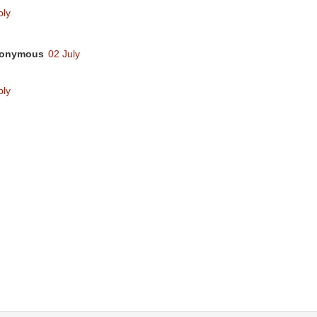
ply
onymous
02 July
ply