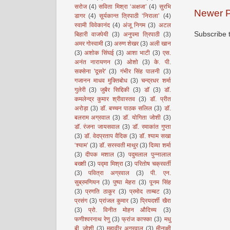
सरोज
(4)
सविता मिश्रा ‘अक्षजा’
(4)
सुरभि
Newer P
डागर
(4)
सूर्यकान्त त्रिपाठी ‘निराला’
(4)
स्वामी विवेकानंद
(4)
अंजू निगम
(3)
अटल
Subscribe 
बिहारी वाजपेयी
(3)
अनुपमा त्रिपाठी
(3)
अमर गोस्वामी
(3)
अरुण शेखर
(3)
अली खान
(3)
अशोक सिंघई
(3)
आशा भाटी
(3)
एस.
अनंत नारायणन
(3)
ओशो
(3)
के. पी.
सक्सेना 'दूसरे'
(3)
गंभीर सिंह पालनी
(3)
गजानन माधव मुक्तिबोध
(3)
चन्द्रधर शर्मा
गुलेरी
(3)
जुबैर सिद्दिकी
(3)
डॉ
(3)
डॉ.
कमलेन्द्र कुमार श्रीवास्तव
(3)
डॉ. प्रीत
अरोड़ा
(3)
डॉ. बच्चन पाठक सलिल
(3)
डॉ.
बलराम अग्रवाल
(3)
डॉ. योगिता जोशी
(3)
डॉ. रंजना जायसवाल
(3)
डॉ. रमाकांत गुप्ता
(3)
डॉ. वेदप्रताप वैदिक
(3)
डॉ. श्याम सखा
‘श्याम’
(3)
डॉ. सरस्वती माथुर
(3)
दिव्या शर्मा
(3)
दीपक मशाल
(3)
पदुमलाल पुन्नालाल
बख्शी
(3)
पद्मा मिश्रा
(3)
परितोष चक्रवर्ती
(3)
पवित्रा अग्रवाल
(3)
पी. एन.
सुब्रमणियन
(3)
पुष्पा मेहरा
(3)
पूनम सिंह
(3)
प्रणति ठाकुर
(3)
प्रमोद ताम्बट
(3)
प्रसंग
(3)
प्रांजल कुमार
(3)
प्रियदर्शी खैरा
(3)
प्रो. विनीत मोहन औदिच्य
(3)
फणीश्वरनाथ रेणु
(3)
फ्रांज काफ्का
(3)
मधु
बी. जोशी
(3)
महावीर अग्रवाल
(3)
मीनाक्षी