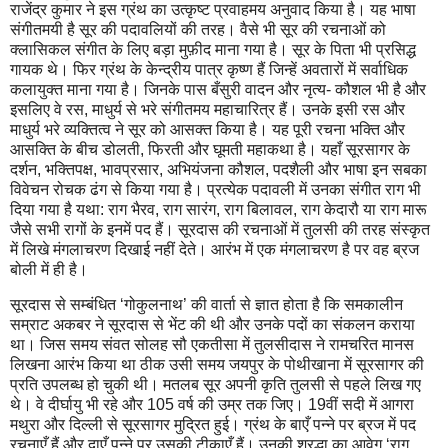
राजेंद्र कुमार ने इस ग्रंथ का उत्कृष्ट प्रवाहमय अनुवाद किया है। यह भाषा
संगीतमयी है सूर की पदावलियों की तरह। वैसे भी सूर की रचनाओं को
क्लासिकल संगीत के लिए बड़ा मुफ़ीद माना गया है। सूर के पिता भी प्रसिद्ध
गायक थे। फिर ग्रंथ के केन्द्रीय पात्र कृष्ण हैं जिन्हें अवतारों में सर्वाधिक
कलायुक्त माना गया है। जिनके पास बँसुरी वादन और नृत्य- कौशल भी है और
इसलिए वे रस, माधुर्य से भरे संगीतमय महाचारित्र हैं। उनके इसी रस और
माधुर्य भरे व्यक्तित्व ने सूर को आसक्त किया है। यह पूरी रचना भक्ति और
आसक्ति के बीच डोलती, फिरती और घूमती महाकथा है। यहाँ सूरसागर के
दर्शन, भक्तिपक्ष, भावप्रसार, अभियंजना कौशल, पदशैली और भाषा इन सबका
विवेचन रोचक ढंग से किया गया है। प्रत्येक पदावली में उनका संगीत राग भी
दिया गया है यथा: राग भैरव, राग सारंग, राग बिलावल, राग केदारौ या राग मारू
जैसे सभी रागों के इनमें पद हैं। सूरदास की रचनाओं में तुलसी की तरह संस्कृत
में लिखे मंगलाचरण दिखाई नहीं देते। आरंभ में एक मंगलाचरण है पर वह ब्रज
बोली में ही है।
सूरदास से सम्बंधित ‘गोकुलनाथ’ की वार्ता से ज्ञात होता है कि समकालीन
सम्राट अकबर ने सूरदास से भेंट की थी और उनके पदों का संकलन कराया
था। जिस समय संवत सोलह सौ एकतीसा में तुलसीदास ने रामचरित मानस
लिखना आरंभ किया था ठीक उसी समय जयपुर के पोथीखाना में सूरसागर की
प्रति उपलब्ध हो चुकी थी। मतलब सूर अपनी कृति तुलसी से पहले लिख गए
थे। वे दीर्घायु भी रहे और 105 वर्ष की उम्र तक जिए। 19वीं सदी में आगरा
मथुरा और दिल्ली से सूरसागर मुद्रित हुई। ग्रंथ के बाएँ पन्ने पर ब्रज में पद
रचनाएँ हैं और दाएँ पन्ने पर उसकी टीकाएँ हैं। उनकी श्रद्धा का आवेग ‘राग