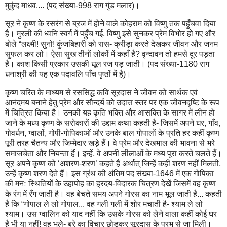
मुकुंद माधव.... (पद संख्या-998 राग गुंड मलार)।
सूर ने कृष्ण के रसरंग से ब्रज में होने वाले कोहराम को विष्णु तक पहुँचवा दिया
है। मुरली की ध्वनि स्वर्ग में पहुँच गई, विष्णु इसे सुनकर प्रेम विभोर हो गए और
बोले “लक्ष्मी! सुनो! कुंजबिहारी को रास- क्रीड़ा करते देखकर जीवन और जनम
सुफल कर लो। ऐसा सुख तीनों लोकों में कहाँ है? वृन्दावन तो हमसे दूर पड़ता
है। काश किसी प्रकार उसकी धूल रज पड़ जाती। (पद संख्या-1180 राग
धनाश्री की यह एक पदावलि पाँच पृष्ठों में है)।
कृष्ण चरित के माध्यम से रससिद्ध कवि सूरदास ने जीवन को सार्थक एवं
आनंदमय बनाने हेतु प्रेम और सौन्दर्य को उदात्त स्तर पर एक जीवनदृष्टि के रूप
में चित्रित किया है। उनकी यह कृति भक्ति और आसक्ति के सागर में लीन हो
जाने के मध्य कृष्ण के सरोकारों की उद्दाम कथा कहती है- जिसमें अपने घर, गाँव,
गोवर्धन, ग्वालों, गोपी-गोपिकाओं और उनके बाल गोपालों के प्रति हर कहीं कृष्ण
पूरी तरह चैतन्य और जिम्मेदार खड़े हैं। वे प्रेम और देखभाल की भावना से भरे
समाजचेता और नियन्ता हैं। इन्हें, वे अपनी लीलाओं के मध्य पूरा करते चलते हैं।
सूर अपने कृष्ण को ‘अशरण-शरण’ कहते हैं अर्थात् जिन्हें कहीं शरण नहीं मिलती,
उन्हें कृष्ण शरण देते हैं। इस ग्रंथ की अंतिम पद संख्या-1646 में एक गोपिका
की मनः स्थितियों के उहापोह का ह्रदय-विदारक चित्रण देखें जिसमें वह कृष्ण
के रंग में रँग जाती है। वह बेचते समय अपने गोरस का नाम भूल जाती है... कहती
है कि “गोपाल ले लो गोपाल... वह गली गली में शोर मचाती है- श्याम ले लो
श्याम। उस ग्वालिन को याद नहीं कि उसके गोरस को लेने वाला कहीं कोई घर
है भी या नहीं! वह भले- बुरे का विचार छोड़कर सूरदास के प्रभु से जा मिली।