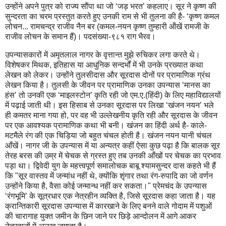
उन्होंने अपने पुत्र को राज्य सौंपा था जो ‘जड़ भरत’ कहलाए। सूर ने कृष्ण की
सुन्दरता का चरम प्रस्तुत करते हुए उनकी राम से भी तुलना की है- ‘कृष्ण कमल
लोचन... रामचन्द्र राजीव नैन बर (कमल-नयन कृष्ण तुम्हारी ऑंखें रामजी के
राजीव लोचन के समान हैं)। पदसंख्या-९८१ राग भैरव।
उपन्यासकारों में अमृतलाल नागर के वृत्तान्त मुझे रुचिकर लगा करते थे।
विशेषकर मिथक, इतिहास या आधुनिक सन्दर्भों में भी उनके प्रख्यात कथा
लेखन को लेकर। उन्होंने तुलसीदास और सूरदास दोनों पर प्रामाणिक ग्रंथ
लेखन किया है। तुलसी के जीवन पर प्रामाणिक उनका उपन्यास ‘मानस का
हंस’ तो उनकी एक ‘माइलस्टोन’ कृति रही जो एम.ए.(हिंदी) के लिए महाविद्यालयों
में पढ़ाई जाती थी। इस हिसाब से उनका सूरदास पर लिखा ‘खंजन नयन’ भले
ही कमतर माना गया हो, पर वह भी उल्लेखनीय कृति रही और सूरदास के जीवन
पर एक आवश्यक प्रामाणिक कथा भी बनी। खंजन का हिंदी अर्थ है- काले-
मटमैले रंग की एक चिड़िया जो बहुत चंचल होती है। खंजन नयन यानी चंचल
आँखें। नागर जी के उपन्यास में या अन्यत्र कहीं ऐसा कुछ पढ़ा है कि बालक सूर
तेरह बरस की उम्र में चेचक से ग्रस्त हुए तब उनकी आँखों पर चेचक का प्रभाव
पड़ा था। द्विवेदी युग के महत्त्वपूर्ण समालोचक बाबू श्यामसुन्दर दास कहते भी हैं
कि "सूर वास्तव में जन्मांध नहीं थे, क्योंकि शृंगार तथा रंग-रुपादि का जो वर्णन
उन्होंने किया है, वैसा कोई जन्मान्ध नहीं कर सकता।" प्रेमचंद के उपन्यास
‘रंगभूमि’ के सूत्रधार एक नेत्रहीन व्यक्ति है, जिसे सूरदास कहा जाता है। यह
क्रान्तिकारी सूरदास उपन्यास में कारखाने के लिए बनने वाले गोदाम में पशुओं
की चारागाह युक्त जमीन के छिन जाने पर छिड़े आन्दोलन में आगे आकर