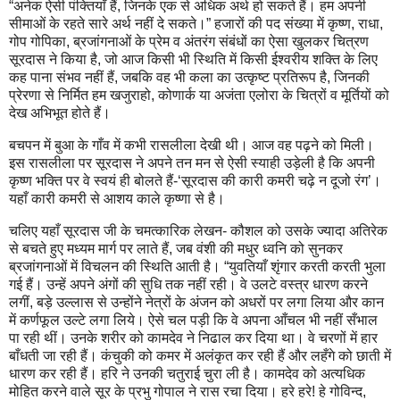
“अनेक ऐसी पंक्तियाँ हैं, जिनके एक से अधिक अर्थ हो सकते हैं। हम अपनी
सीमाओं के रहते सारे अर्थ नहीं दे सकते।” हजारों की पद संख्या में कृष्ण, राधा,
गोप गोपिका, ब्रजांगनाओं के प्रेम व अंतरंग संबंधों का ऐसा खुलकर चित्रण
सूरदास ने किया है, जो आज किसी भी स्थिति में किसी ईश्वरीय शक्ति के लिए
कह पाना संभव नहीं हैं, जबकि वह भी कला का उत्कृष्ट प्रतिरूप है, जिनकी
प्रेरणा से निर्मित हम खजुराहो, कोणार्क या अजंता एलोरा के चित्रों व मूर्तियों को
देख अभिभूत होते हैं।
बचपन में बुआ के गाँव में कभी रासलीला देखी थी। आज वह पढ़ने को मिली।
इस रासलीला पर सूरदास ने अपने तन मन से ऐसी स्याही उड़ेली है कि अपनी
कृष्ण भक्ति पर वे स्वयं ही बोलते हैं-‘सूरदास की कारी कमरी चढ़े न दूजो रंग’।
यहाँ कारी कमरी से आशय काले कृष्णा से है।
चलिए यहाँ सूरदास जी के चमत्कारिक लेखन- कौशल को उसके ज्यादा अतिरेक
से बचते हुए मध्यम मार्ग पर लाते हैं, जब वंशी की मधुर ध्वनि को सुनकर
ब्रजांगनाओं में विचलन की स्थिति आती है। “युवतियाँ शृंगार करती करती भुला
गई हैं। उन्हें अपने अंगों की सुधि तक नहीं रही। वे उलटे वस्त्र धारण करने
लगीं, बड़े उल्लास से उन्होंने नेत्रों के अंजन को अधरों पर लगा लिया और कान
में कर्णफूल उल्टे लगा लिये। ऐसे चल पड़ी कि वे अपना आँचल भी नहीं सँभाल
पा रही थीं। उनके शरीर को कामदेव ने निढाल कर दिया था। वे चरणों में हार
बाँधती जा रही हैं। कंचुकी को कमर में अलंकृत कर रही हैं और लहँगे को छाती में
धारण कर रही हैं। हरि ने उनकी चतुराई चुरा ली है। कामदेव को अत्यधिक
मोहित करने वाले सूर के प्रभु गोपाल ने रास रचा दिया। हरे हरे! हे गोविन्द,