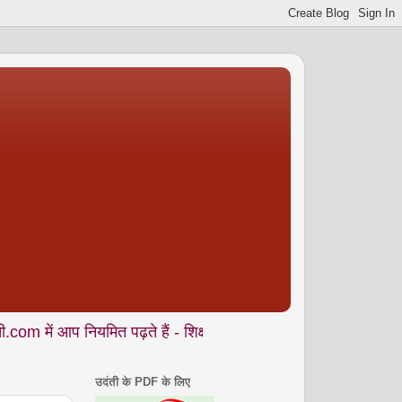
नियमित पढ़ते हैं - शिक्षा • समाज • कला- संस्कृति • पर्यावरण आदि से ज
उदंती के PDF के लिए