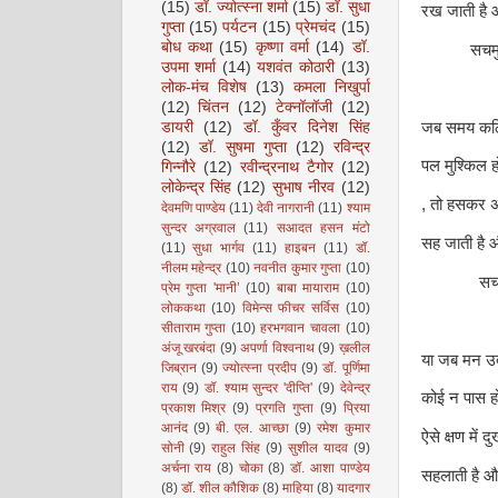
(15)
डॉ. ज्योत्स्ना शर्मा
(15)
डॉ. सुधा
रख जाती है
गुप्ता
(15)
पर्यटन
(15)
प्रेमचंद
(15)
बोध कथा
(15)
कृष्णा वर्मा
(14)
डॉ.
सचमुच मे
उपमा शर्मा
(14)
यशवंत कोठारी
(13)
लोक-मंच विशेष
(13)
कमला निखुर्पा
(12)
चिंतन
(12)
टेक्नॉलॉजी
(12)
जब समय कठि
डायरी
(12)
डॉ. कुँवर दिनेश सिंह
(12)
डॉ. सुषमा गुप्ता
(12)
रविन्द्र
पल मुश्किल हो
गिन्नौरे
(12)
रवीन्द्रनाथ टैगोर
(12)
लोकेन्द्र सिंह
(12)
सुभाष नीरव
(12)
, तो हसकर 
देवमणि पाण्डेय
(11)
देवी नागरानी
(11)
श्याम
सुन्दर अग्रवाल
(11)
सआदत हसन मंटो
सह जाती है
(11)
सुधा भार्गव
(11)
हाइबन
(11)
डॉ.
नीलम महेन्द्र
(10)
नवनीत कुमार गुप्ता
(10)
सचमुच म
प्रेम गुप्ता 'मानी’
(10)
बाबा मायाराम
(10)
लोककथा
(10)
विमेन्स फीचर सर्विस
(10)
सीताराम गुप्ता
(10)
हरभगवान चावला
(10)
अंजू खरबंदा
(9)
अपर्णा विश्वनाथ
(9)
ख़लील
या जब मन उ
जिब्रान
(9)
ज्योत्स्ना प्रदीप
(9)
डॉ. पूर्णिमा
राय
(9)
डॉ. श्याम सुन्दर 'दीप्ति'
(9)
देवेन्द्र
कोई न पास ह
प्रकाश मिश्र
(9)
प्रगति गुप्ता
(9)
प्रिया
आनंद
(9)
बी. एल. आच्छा
(9)
रमेश कुमार
ऐसे क्षण में 
सोनी
(9)
राहुल सिंह
(9)
सुशील यादव
(9)
अर्चना राय
(8)
चोका
(8)
डॉ. आशा पाण्डेय
सहलाती है 
(8)
डॉ. शील कौशिक
(8)
माहिया
(8)
यादगार