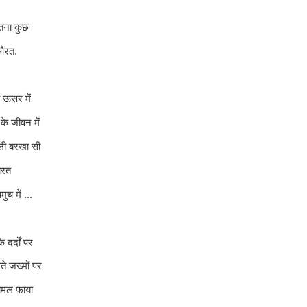
ितना कुछ
औरत.
 ऊसर में
े जीवन में
ली बरखा सी
औरत
ें ...
 दर्दों पर
े जख्मों पर
कोमल फाया