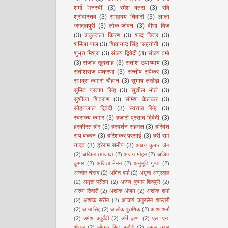
शर्मा 'मनस्वी'
(3)
रमेश बतरा
(3)
रवि
श्रीवास्तव
(3)
रामहृदय तिवारी
(3)
लाला
जगदलपुरी
(3)
लोक-जीवन
(3)
वीणा विज
(3)
शकुन्तला किरण
(3)
शब्द चित्र
(3)
शर्मिला पाल
(3)
शिवानन्द सिंह ‘सहयोगी’
(3)
शुभ्रा मिश्रा
(3)
संजय द्विवेदी
(3)
संजय वर्मा
(3)
संजीव खुदशाह
(3)
सतीश उपाध्याय
(3)
सतीशराज पुष्करणा
(3)
सन्तोष सुपेकर
(3)
सुभद्रा कुमारी चौहान
(3)
सुभाष लखेड़ा
(3)
सुमित प्रताप सिंह
(3)
सुशील भोले
(3)
सुशीला शिवराण
(3)
सोमेश केलकर
(3)
सोहनलाल द्विवेदी
(3)
स्वराज सिंह
(3)
स्वराज्य कुमार
(3)
हजारी प्रसाद द्विवेदी
(3)
हरकीरत हीर
(3)
हरदर्शन सहगल
(3)
हरिवंश
राय बच्चन
(3)
हरिशंकर परसाई
(3)
हरी राम
यादव
(3)
हरेराम समीप
(3)
अक्षय कुमार जैन
(2)
अखिल रायजादा
(2)
अजय मोहन
(2)
अजित
कुमार
(2)
अजिता मेनन
(2)
अनुभूति गुप्ता
(2)
अन्तोन चेखव
(2)
अमित वर्मा
(2)
अमृता अग्रवाल
(2)
अमृता प्रीतम
(2)
अरुण कुमार शिवपुरी
(2)
अरुण तिवारी
(2)
अशोक अंजुम
(2)
अशोक शर्मा
(2)
अशोक सरीन
(2)
आचार्य चतुरसेन शास्त्री
(2)
आभा सिंह
(2)
आलोक पुराणिक
(2)
आशा शर्मा
(2)
उमेश चतुर्वेदी
(2)
उर्मि कृष्ण
(2)
एल. एन.
शीतल
(2)
ओंकार सिंह जनौटी
(2)
कमल कपूर