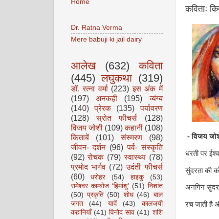
Home
कविताः कि
Dr. Ratna Verma
Mere babuji ki jail dairy
आलेख
(632)
कविता
(445)
लघुकथा
(319)
डॉ. रत्ना वर्मा
(223)
इस अंक में
(197)
अनकही
(195)
व्यंग्य
(140)
प्रेरक
(135)
पर्यावरण
(128)
स्रोत फीचर्स
(128)
विजय जोशी
(109)
कहानी
(108)
- विजय जो
किताबें
(101)
संस्मरण
(98)
जीवन- दर्शन
(96)
पर्व- संस्कृति
धरती पर ईश्
(92)
रोचक
(79)
स्वास्थ्य
(78)
प्रमोद भार्गव
(72)
उदंती फीचर्स
सुंदरता की 
(60)
धरोहर
(54)
हाइकु
(53)
रामेश्वर काम्बोज ‘हिमांशु’
(51)
निशांत
अनगिन सुंदर
(50)
प्रकृति
(50)
शोध
(46)
बाल
जगत
(44)
यादें
(43)
कालजयी
रच जाती है 
कहानियाँ
(41)
विनोद साव
(41)
शशि