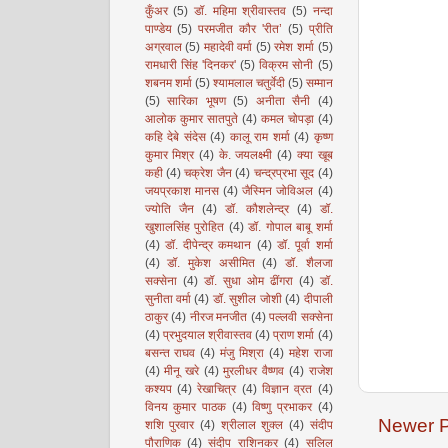
कुँअर
(5)
डॉ. महिमा श्रीवास्तव
(5)
नन्दा
पाण्डेय
(5)
परमजीत कौर 'रीत’
(5)
प्रीति
अग्रवाल
(5)
महादेवी वर्मा
(5)
रमेश शर्मा
(5)
रामधारी सिंह 'दिनकर'
(5)
विक्रम सोनी
(5)
शबनम शर्मा
(5)
श्यामलाल चतुर्वेदी
(5)
सम्मान
(5)
सारिका भूषण
(5)
अनीता सैनी
(4)
आलोक कुमार सातपुते
(4)
कमल चोपड़ा
(4)
कहि देबे संदेस
(4)
कालू राम शर्मा
(4)
कृष्ण
कुमार मिश्र
(4)
के. जयलक्ष्मी
(4)
क्या खूब
कही
(4)
चक्रेश जैन
(4)
चन्द्रप्रभा सूद
(4)
जयप्रकाश मानस
(4)
जैस्मिन जोविअल
(4)
ज्योति जैन
(4)
डॉ. कौशलेन्द्र
(4)
डॉ.
खुशालसिंह पुरोहित
(4)
डॉ. गोपाल बाबू शर्मा
(4)
डॉ. दीपेन्द्र कमथान
(4)
डॉ. पूर्वा शर्मा
(4)
डॉ. मुकेश असीमित
(4)
डॉ. शैलजा
सक्सेना
(4)
डॉ. सुधा ओम ढींगरा
(4)
डॉ.
सुनीता वर्मा
(4)
डॉ. सुशील जोशी
(4)
दीपाली
ठाकुर
(4)
नीरज मनजीत
(4)
पल्लवी सक्सेना
(4)
प्रभुदयाल श्रीवास्तव
(4)
प्राण शर्मा
(4)
बसन्त राघव
(4)
मंजु मिश्रा
(4)
महेश राजा
(4)
मीनू खरे
(4)
मुरलीधर वैष्णव
(4)
राजेश
कश्यप
(4)
रेखाचित्र
(4)
विज्ञान व्रत
(4)
विनय कुमार पाठक
(4)
विष्णु प्रभाकर
(4)
Newer P
शशि पुरवार
(4)
श्रीलाल शुक्ल
(4)
संदीप
पौराणिक
(4)
संदीप राशिनकर
(4)
सलिल