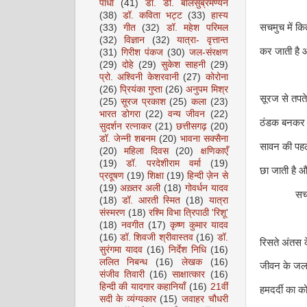
पाधा
(41)
डॉ. डी. बालसुब्रमण्यन
(38)
डॉ. कविता भट्ट
(33)
हास्य
सचमुच में क
(33)
गीत
(32)
डॉ. महेश परिमल
(32)
विज्ञान
(32)
यात्रा- वृत्तान्त
कर जाती है 
(31)
गिरीश पंकज
(30)
जल-संरक्षण
(29)
दोहे
(29)
सुकेश साहनी
(29)
प्रो. अश्विनी केशरवानी
(27)
कोरोना
(26)
प्रियंका गुप्ता
(26)
अनुपम मिश्र
सूरज से तपते
(25)
सूरज प्रकाश
(25)
कला
(23)
भारत डोगरा
(22)
वन्य जीवन
(22)
ठंडक बनकर क
सुदर्शन रत्नाकर
(21)
छत्तीसगढ़
(20)
डॉ. जेन्नी शबनम
(20)
भावना सक्सैना
सावन की पह
(20)
महिला दिवस
(20)
क्षणिकाएँ
(19)
डॉ. परदेशीराम वर्मा
(19)
छा जाती है 
प्रदूषण
(19)
शिक्षा
(19)
हिन्दी ज़ेन से
(19)
अख़्तर अली
(18)
गोवर्धन यादव
सचमुच म
(18)
डॉ. आरती स्मित
(18)
यात्रा
संस्मरण
(18)
रश्मि विभा त्रिपाठी 'रिशू'
(18)
नवगीत
(17)
कृष्ण कुमार यादव
(16)
डॉ. शिवजी श्रीवास्तव
(16)
डॉ.
रिसते अंतस के
सुरंगमा यादव
(16)
निर्देश निधि
(16)
ललित निबन्ध
(16)
लेखक
(16)
जीवन के जलत
संजीव तिवारी
(16)
साक्षात्कार
(16)
हिन्दी की यादगार कहानियाँ
(16)
21वीं
हमदर्दी का 
सदी के व्यंग्यकार
(15)
जवाहर चौधरी