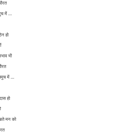
 औरत
ं ...
न हो
ं
अभाव भी
 औरत
ें ...
दास हो
ो
दुखते मन को
औरत