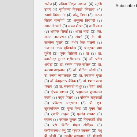
सरोज
(4)
सविता मिश्रा ‘अक्षजा’
(4)
सुरभि
Subscribe 
डागर
(4)
सूर्यकान्त त्रिपाठी ‘निराला’
(4)
स्वामी विवेकानंद
(4)
अंजू निगम
(3)
अटल
बिहारी वाजपेयी
(3)
अनुपमा त्रिपाठी
(3)
अमर गोस्वामी
(3)
अरुण शेखर
(3)
अली खान
(3)
अशोक सिंघई
(3)
आशा भाटी
(3)
एस.
अनंत नारायणन
(3)
ओशो
(3)
के. पी.
सक्सेना 'दूसरे'
(3)
गंभीर सिंह पालनी
(3)
गजानन माधव मुक्तिबोध
(3)
चन्द्रधर शर्मा
गुलेरी
(3)
जुबैर सिद्दिकी
(3)
डॉ
(3)
डॉ.
कमलेन्द्र कुमार श्रीवास्तव
(3)
डॉ. प्रीत
अरोड़ा
(3)
डॉ. बच्चन पाठक सलिल
(3)
डॉ.
बलराम अग्रवाल
(3)
डॉ. योगिता जोशी
(3)
डॉ. रंजना जायसवाल
(3)
डॉ. रमाकांत गुप्ता
(3)
डॉ. वेदप्रताप वैदिक
(3)
डॉ. श्याम सखा
‘श्याम’
(3)
डॉ. सरस्वती माथुर
(3)
दिव्या शर्मा
(3)
दीपक मशाल
(3)
पदुमलाल पुन्नालाल
बख्शी
(3)
पद्मा मिश्रा
(3)
परितोष चक्रवर्ती
(3)
पवित्रा अग्रवाल
(3)
पी. एन.
सुब्रमणियन
(3)
पुष्पा मेहरा
(3)
पूनम सिंह
(3)
प्रणति ठाकुर
(3)
प्रमोद ताम्बट
(3)
प्रसंग
(3)
प्रांजल कुमार
(3)
प्रियदर्शी खैरा
(3)
प्रो. विनीत मोहन औदिच्य
(3)
फणीश्वरनाथ रेणु
(3)
फ्रांज काफ्का
(3)
मधु
बी. जोशी
(3)
महावीर अग्रवाल
(3)
मीनाक्षी