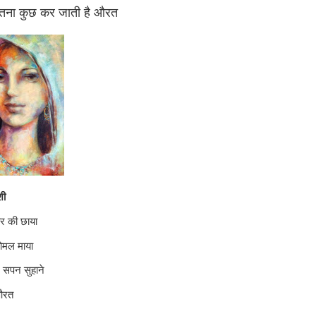
तना कुछ कर जाती है औरत
शी
वर की छाया
कोमल माया
 सपन सुहाने
औरत