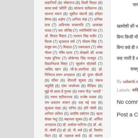
कहानियाँ
(8)
रमेशराज
(8)
लिली मित्रा
(8)
सचमुच म
सत्या शर्मा 'कीर्ति'
(8)
सांत्वना श्रीकान्त
(8)
साधना मदान
(8)
सुशील चंदानी
(8)
हरिहर
वैष्णव
(8)
अज्ञेय
(7)
अनिता मंडा
(7)
अनिमा
दास
(7)
अविनाश वाचस्पति
(7)
आकांक्षा
खामोशी की भाष
यादव
(7)
जरा सोचिए
(7)
ज्योतिर्मयी पंत
(7)
डॉ. शिप्रा मिश्रा
(7)
प्रताप सिंह राठौर
(7)
बिना किसी भी
फिल्म
(7)
बृजलाल वर्मा
(7)
भीकम सिंह
(7)
मंजूषा मन
(7)
मिसाल
(7)
रचनाकार
(7)
रमेश
बिना कहे ही जा
गौतम
(7)
रश्मि प्रभा
(7)
लेखकों की अजब
कह जाती है
गज़ब दुनिया
(7)
लोकेन्द्र सिंह राजपूत
(7)
विद्यानिवास मिश्र
(7)
सुदर्शन सोलंकी
(7)
सचमुच मे
जाहिद खान
(6)
जी.के.अवधिया
(6)
डॉ.
गिरिराज शरण अग्रवाल
(6)
डॉ. पूनम चौधरी
(6)
ताँका
(6)
दीपाली शुक्ला
(6)
पंकज
By
udanti.
चतुर्वेदी
(6)
प्रेम जनमेजय
(6)
मीडिया
(6)
Labels:
कवि
मुझे भी आता है गुस्सा
(6)
रचना गौड़ ' भारती '
(6)
रचना श्रीवास्तव
(6)
राजेश पाठक
(6)
No comm
राम अवतार सचान
(6)
वाह भई वाह
(6)
सुजाता साहा
(6)
सॉनेट
(6)
हरि जोशी
(6)
Post a 
अनिता ललित
(5)
आशीष दशोत्तर
(5)
ऋता
शेखर 'मधु'
(5)
चक्रधर शुक्ल
(5)
डॉ. अर्पिता
अग्रवाल
(5)
डॉ. अशोक भाटिया
(5)
डॉ. ओ.
पी. जोशी
(5)
डॉ. ओ. पी. वर्मा
(5)
डॉ. किशोर
पँवार
(5)
डॉ. पद्मजा शर्मा
(5)
डॉ. भावना