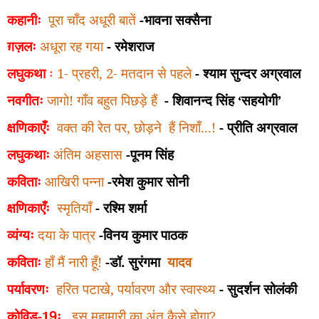
कहानीः
पूरा चाँद अधूरी बातें
-भावना सक्सैना
ग़ज़लः
अधूरा रह गया
-
रमेशराज
लघुकथा
ः
1
-
प्रहरी, 2
-
मतदान से पहले
- श्याम सुन्दर अग्रवाल
नवगीतः
जागो! गाँव बहुत पिछड़े हैं
- शिवानन्द सिंह
‘
सहयोगी
’
क्षणिकाएँः
वक्त की रेत पर
,
छोड़ने
हैं निशाँ...!
-
प्रीति अग्रवाल
लघुकथाः
अंतिम अहसास
-पूनम सिंह
कविताः
आखिरी पन्ना
-रमेश कुमार सोनी
क्षणिकाएँः
स्मृतियाँ
-
रश्मि शर्मा
व्यंग्यः
दया के पात्र
-विनय कुमार पाठक
कविताः
हाँ मैं नारी हूँ!
-डॉ. सुरंगमा
यादव
पर्यावरणः
हरित पटाखे
,
पर्यावरण और स्वास्थ्य
- सुदर्शन सोलंकी
कोविड-19ः
इस महामारी का अंत कैसे होगा
?