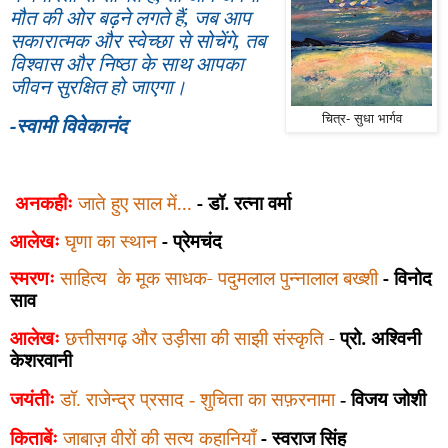
मौत की ओर बढ़ने लगते हैं, जब आप
सकारात्मक और स्वेच्छा से सोचेंगे
,
तब
विश्वास और निष्ठा के साथ आपका
जीवन सुरक्षित हो जाएगा।
-स्वामी विवेकानंद
चित्र- सुधा भार्गव
अनकहीः
जाते हुए साल में...
- डॉ. रत्ना वर्मा
आलेखः
घृणा का स्थान
-
प्रेमचंद
स्मरणः
साहित्य
के मूक साधक-
पदुमलाल पुन्नालाल बख्शी
- विनोद
साव
आलेखः
छत्तीसगढ़ और उड़ीसा की साझी संस्कृति
-
प्रो. अश्विनी
केशरवानी
जयंतीः
डॉ. राजेन्द्र प्रसाद - शुचिता का सफ़रनामा
- विजय जोशी
किताबेंः
जाबाज़ वीरों की सत्य कहानियाँ
- स्वराज सिंह