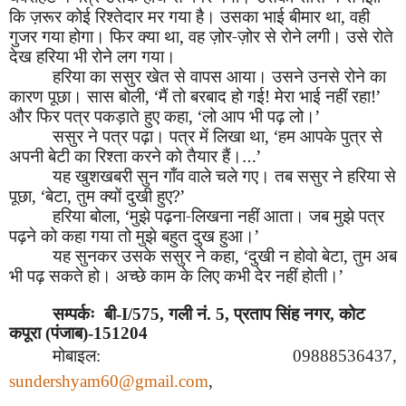
कि ज़रूर कोई रिश्तेदार मर गया है। उसका भाई बीमार था, वही
गुजर गया होगा। फिर क्या था, वह ज़ोर-ज़ोर से रोने लगी। उसे रोते
देख हरिया भी रोने लग गया।
हरिया का ससुर खेत से वापस आया। उसने उनसे रोने का
कारण पूछा। सास बोली,
‘
मैं तो बरबाद हो गई! मेरा भाई नहीं रहा!
’
और फिर पत्र पकड़ाते हुए कहा,
‘
लो आप भी पढ़ लो।
’
ससुर ने पत्र पढ़ा। पत्र में लिखा था,
‘
हम आपके पुत्र से
अपनी बेटी का रिश्ता करने को तैयार हैं।…
’
यह खुशखबरी सुन गाँव वाले चले गए। तब ससुर ने हरिया से
पूछा,
‘
बेटा, तुम क्यों दुखी हुए?
’
हरिया बोला,
‘
मुझे पढ़ना-लिखना नहीं आता। जब मुझे पत्र
पढ़ने को कहा गया तो मुझे बहुत दुख हुआ।
’
यह सुनकर उसके ससुर ने कहा,
‘
दुखी न होवो बेटा, तुम अब
भी पढ़ सकते हो। अच्छे काम के लिए कभी देर नहीं होती।
’
सम्पर्कः बी-
I/575,
गली नं. 5, प्रताप सिंह नगर, कोट
कपूरा (पंजाब)-151204
मोबाइल: 09888536437,
sundershyam60@gmail.com
,