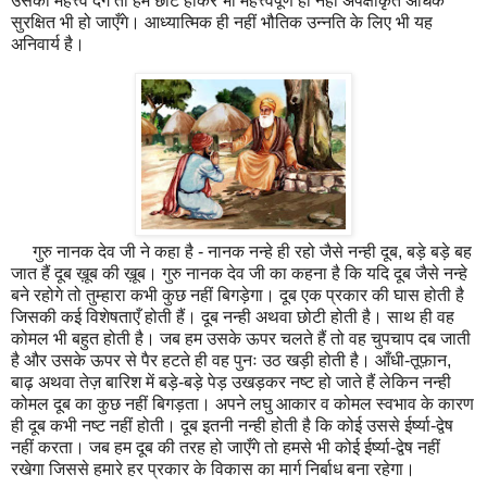
उसको महत्त्व देंगे तो हम छोटे होकर भी महत्त्वपूर्ण ही नहीं अपेक्षाकृत अधिक
सुरक्षित भी हो जाएँगे। आध्यात्मिक ही नहीं भौतिक उन्नति के लिए भी यह
अनिवार्य है।
गुरु नानक देव जी ने कहा है - नानक नन्हे ही रहो जैसे नन्ही दूब, बड़े बड़े बह
जात हैं दूब ख़ूब की ख़ूब। गुरु नानक देव जी का कहना है कि यदि दूब जैसे नन्हे
बने रहोगे तो तुम्हारा कभी कुछ नहीं बिगड़ेगा। दूब एक प्रकार की घास होती है
जिसकी कई विशेषताएँ होती हैं। दूब नन्ही अथवा छोटी होती है। साथ ही वह
कोमल भी बहुत होती है। जब हम उसके ऊपर चलते हैं तो वह चुपचाप दब जाती
है और उसके ऊपर से पैर हटते ही वह पुनः उठ खड़ी होती है। आँधी-तूफ़ान,
बाढ़ अथवा तेज़ बारिश में बड़े-बड़े पेड़ उखड़कर नष्ट हो जाते हैं लेकिन नन्ही
कोमल दूब का कुछ नहीं बिगड़ता। अपने लघु आकार व कोमल स्वभाव के कारण
ही दूब कभी नष्ट नहीं होती। दूब इतनी नन्ही होती है कि कोई उससे ईर्ष्या-द्वेष
नहीं करता। जब हम दूब की तरह हो जाएँगे तो हमसे भी कोई ईर्ष्या-द्वेष नहीं
रखेगा जिससे हमारे हर प्रकार के विकास का मार्ग निर्बाध बना रहेगा।