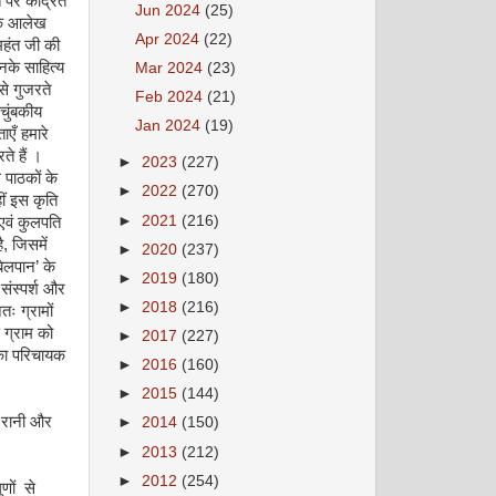
 पर केंद्रित
Jun 2024
(25)
 के आलेख
Apr 2024
(22)
महंत जी की
नके साहित्य
Mar 2024
(23)
से गुजरते
Feb 2024
(21)
चुंबकीय
Jan 2024
(19)
एँ हमारे
ते हैं ।
►
2023
(227)
 पाठकों के
►
2022
(270)
हीं इस कृति
►
2021
(216)
 एवं कुलपति
, जिसमें
►
2020
(237)
बेलपान’ के
►
2019
(180)
संस्पर्श और
►
2018
(216)
ः ग्रामों
 ग्राम को
►
2017
(227)
का परिचायक
►
2016
(160)
►
2015
(144)
ा रानी और
►
2014
(150)
►
2013
(212)
►
2012
(254)
णों से