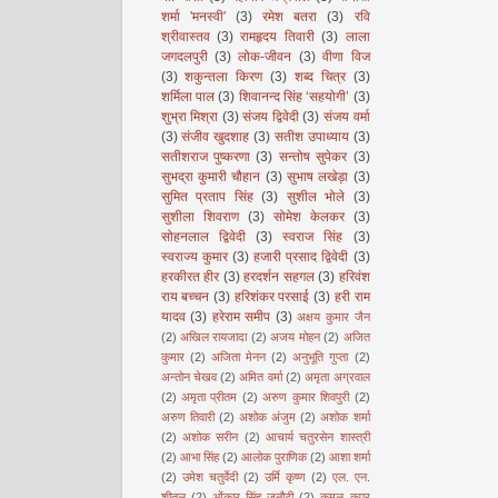
शर्मा 'मनस्वी'
(3)
रमेश बतरा
(3)
रवि
श्रीवास्तव
(3)
रामहृदय तिवारी
(3)
लाला
जगदलपुरी
(3)
लोक-जीवन
(3)
वीणा विज
(3)
शकुन्तला किरण
(3)
शब्द चित्र
(3)
शर्मिला पाल
(3)
शिवानन्द सिंह ‘सहयोगी’
(3)
शुभ्रा मिश्रा
(3)
संजय द्विवेदी
(3)
संजय वर्मा
(3)
संजीव खुदशाह
(3)
सतीश उपाध्याय
(3)
सतीशराज पुष्करणा
(3)
सन्तोष सुपेकर
(3)
सुभद्रा कुमारी चौहान
(3)
सुभाष लखेड़ा
(3)
सुमित प्रताप सिंह
(3)
सुशील भोले
(3)
सुशीला शिवराण
(3)
सोमेश केलकर
(3)
सोहनलाल द्विवेदी
(3)
स्वराज सिंह
(3)
स्वराज्य कुमार
(3)
हजारी प्रसाद द्विवेदी
(3)
हरकीरत हीर
(3)
हरदर्शन सहगल
(3)
हरिवंश
राय बच्चन
(3)
हरिशंकर परसाई
(3)
हरी राम
यादव
(3)
हरेराम समीप
(3)
अक्षय कुमार जैन
(2)
अखिल रायजादा
(2)
अजय मोहन
(2)
अजित
कुमार
(2)
अजिता मेनन
(2)
अनुभूति गुप्ता
(2)
अन्तोन चेखव
(2)
अमित वर्मा
(2)
अमृता अग्रवाल
(2)
अमृता प्रीतम
(2)
अरुण कुमार शिवपुरी
(2)
अरुण तिवारी
(2)
अशोक अंजुम
(2)
अशोक शर्मा
(2)
अशोक सरीन
(2)
आचार्य चतुरसेन शास्त्री
(2)
आभा सिंह
(2)
आलोक पुराणिक
(2)
आशा शर्मा
(2)
उमेश चतुर्वेदी
(2)
उर्मि कृष्ण
(2)
एल. एन.
शीतल
(2)
ओंकार सिंह जनौटी
(2)
कमल कपूर