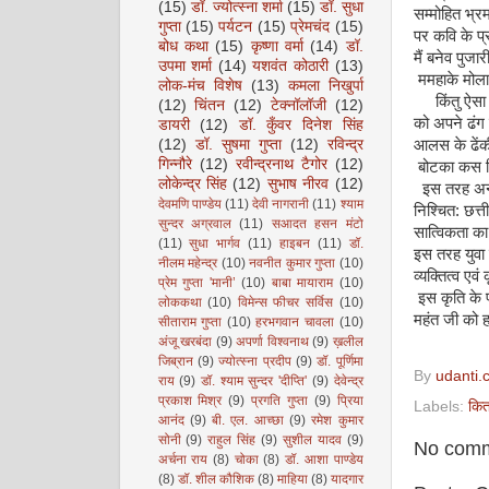
(15)
डॉ. ज्योत्स्ना शर्मा
(15)
डॉ. सुधा
सम्मोहित भ्रम
गुप्ता
(15)
पर्यटन
(15)
प्रेमचंद
(15)
पर कवि के प्र
बोध कथा
(15)
कृष्णा वर्मा
(14)
डॉ.
मैं बनेव पुजार
उपमा शर्मा
(14)
यशवंत कोठारी
(13)
ममहाके मोला 
लोक-मंच विशेष
(13)
कमला निखुर्पा
किंतु ऐसा ही
(12)
चिंतन
(12)
टेक्नॉलॉजी
(12)
को अपने ढंग स
डायरी
(12)
डॉ. कुँवर दिनेश सिंह
आलस के ढेंक
(12)
डॉ. सुषमा गुप्ता
(12)
रविन्द्र
गिन्नौरे
(12)
रवीन्द्रनाथ टैगोर
(12)
बोटका कस जि
लोकेन्द्र सिंह
(12)
सुभाष नीरव
(12)
इस तरह अन्य 
देवमणि पाण्डेय
(11)
देवी नागरानी
(11)
श्याम
निश्चित: छत्
सुन्दर अग्रवाल
(11)
सआदत हसन मंटो
सात्विकता का
(11)
सुधा भार्गव
(11)
हाइबन
(11)
डॉ.
इस तरह युवा 
नीलम महेन्द्र
(10)
नवनीत कुमार गुप्ता
(10)
व्यक्तित्व एव
प्रेम गुप्ता 'मानी’
(10)
बाबा मायाराम
(10)
इस कृति के प
लोककथा
(10)
विमेन्स फीचर सर्विस
(10)
महंत जी को ह
सीताराम गुप्ता
(10)
हरभगवान चावला
(10)
अंजू खरबंदा
(9)
अपर्णा विश्वनाथ
(9)
ख़लील
जिब्रान
(9)
ज्योत्स्ना प्रदीप
(9)
डॉ. पूर्णिमा
By
udanti.
राय
(9)
डॉ. श्याम सुन्दर 'दीप्ति'
(9)
देवेन्द्र
प्रकाश मिश्र
(9)
प्रगति गुप्ता
(9)
प्रिया
Labels:
किता
आनंद
(9)
बी. एल. आच्छा
(9)
रमेश कुमार
सोनी
(9)
राहुल सिंह
(9)
सुशील यादव
(9)
No comm
अर्चना राय
(8)
चोका
(8)
डॉ. आशा पाण्डेय
(8)
डॉ. शील कौशिक
(8)
माहिया
(8)
यादगार