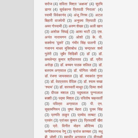
सरोज
(4)
सविता मिश्रा ‘अक्षजा’
(4)
सुरभि
डागर
(4)
सूर्यकान्त त्रिपाठी ‘निराला’
(4)
स्वामी विवेकानंद
(4)
अंजू निगम
(3)
अटल
बिहारी वाजपेयी
(3)
अनुपमा त्रिपाठी
(3)
अमर गोस्वामी
(3)
अरुण शेखर
(3)
अली खान
(3)
अशोक सिंघई
(3)
आशा भाटी
(3)
एस.
अनंत नारायणन
(3)
ओशो
(3)
के. पी.
सक्सेना 'दूसरे'
(3)
गंभीर सिंह पालनी
(3)
गजानन माधव मुक्तिबोध
(3)
चन्द्रधर शर्मा
गुलेरी
(3)
जुबैर सिद्दिकी
(3)
डॉ
(3)
डॉ.
कमलेन्द्र कुमार श्रीवास्तव
(3)
डॉ. प्रीत
अरोड़ा
(3)
डॉ. बच्चन पाठक सलिल
(3)
डॉ.
बलराम अग्रवाल
(3)
डॉ. योगिता जोशी
(3)
डॉ. रंजना जायसवाल
(3)
डॉ. रमाकांत गुप्ता
(3)
डॉ. वेदप्रताप वैदिक
(3)
डॉ. श्याम सखा
‘श्याम’
(3)
डॉ. सरस्वती माथुर
(3)
दिव्या शर्मा
(3)
दीपक मशाल
(3)
पदुमलाल पुन्नालाल
बख्शी
(3)
पद्मा मिश्रा
(3)
परितोष चक्रवर्ती
(3)
पवित्रा अग्रवाल
(3)
पी. एन.
सुब्रमणियन
(3)
पुष्पा मेहरा
(3)
पूनम सिंह
(3)
प्रणति ठाकुर
(3)
प्रमोद ताम्बट
(3)
प्रसंग
(3)
प्रांजल कुमार
(3)
प्रियदर्शी खैरा
(3)
प्रो. विनीत मोहन औदिच्य
(3)
फणीश्वरनाथ रेणु
(3)
फ्रांज काफ्का
(3)
मधु
बी. जोशी
(3)
महावीर अग्रवाल
(3)
मीनाक्षी