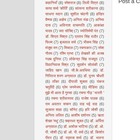
Post a 
कहानियाँ
(8)
रमेशराज
(8)
लिली मित्रा
(8)
सत्या शर्मा 'कीर्ति'
(8)
सांत्वना श्रीकान्त
(8)
साधना मदान
(8)
सुशील चंदानी
(8)
हरिहर
वैष्णव
(8)
अज्ञेय
(7)
अनिता मंडा
(7)
अनिमा
दास
(7)
अविनाश वाचस्पति
(7)
आकांक्षा
यादव
(7)
जरा सोचिए
(7)
ज्योतिर्मयी पंत
(7)
डॉ. शिप्रा मिश्रा
(7)
प्रताप सिंह राठौर
(7)
फिल्म
(7)
बृजलाल वर्मा
(7)
भीकम सिंह
(7)
मंजूषा मन
(7)
मिसाल
(7)
रचनाकार
(7)
रमेश
गौतम
(7)
रश्मि प्रभा
(7)
लेखकों की अजब
गज़ब दुनिया
(7)
लोकेन्द्र सिंह राजपूत
(7)
विद्यानिवास मिश्र
(7)
सुदर्शन सोलंकी
(7)
जाहिद खान
(6)
जी.के.अवधिया
(6)
डॉ.
गिरिराज शरण अग्रवाल
(6)
डॉ. पूनम चौधरी
(6)
ताँका
(6)
दीपाली शुक्ला
(6)
पंकज
चतुर्वेदी
(6)
प्रेम जनमेजय
(6)
मीडिया
(6)
मुझे भी आता है गुस्सा
(6)
रचना गौड़ ' भारती '
(6)
रचना श्रीवास्तव
(6)
राजेश पाठक
(6)
राम अवतार सचान
(6)
वाह भई वाह
(6)
सुजाता साहा
(6)
सॉनेट
(6)
हरि जोशी
(6)
अनिता ललित
(5)
आशीष दशोत्तर
(5)
ऋता
शेखर 'मधु'
(5)
चक्रधर शुक्ल
(5)
डॉ. अर्पिता
अग्रवाल
(5)
डॉ. अशोक भाटिया
(5)
डॉ. ओ.
पी. जोशी
(5)
डॉ. ओ. पी. वर्मा
(5)
डॉ. किशोर
पँवार
(5)
डॉ. पद्मजा शर्मा
(5)
डॉ. भावना