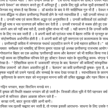
िल्पी हैं -देवधर महंत । आगे उन्होंने लिखा है- “ ऐसे वरिष्ठ साहित्य का डॉक्टर देवधर महंत
पने देवधर” का संपादन करते हुए मैं अभिभूत हूँ । इसके लिए मुझे अनेक सुधी हस्ताक्षरों
जिनका मधु संचय है यह किताब । डॉ बलदेव के बाद वे मेरे साहित्यिक गुरु भी हैं । देवधर 
जता बौद्धिक ना होकर छत्तीसगढ़ निवासी होने के नाते स्वाभाविक है । यही उनकी संस्था उ
मान है । उनकी भाषा एवं काव्य शिल्प अद्भुत एवं अनुशासित है । उनकी कविताओं एवं आलेखों 
 हुई भाषा व भाव प्रवणता हमें चकित कर देती है । उनकी रचनाओं से रूबरू होते हुए एक 
 अपने आप को नहीं बचा पाते हैं, उससे मुक्ति संभव भी नहीं । यही कारण है कि उनकी कविता
शा के लिए रच बस जाती हैं । वे अपनी बातों को प्रांजल भाषा में बेहतर तरीके से प्रस्तुत कर
ंप्रेषणीयता अर्थगर्भित होती है । वे अपनी बातों को पूरी समग्रता एवं कलात्मकता के साथ
ं । छत्तीसगढ़ी कविता में व्यंग्यपरक यथार्थ उद्घाटित करने में उन्हें महारत हासिल है।’’ व
विख्यात समीक्षक एवं भाषाविद् डॉ विनय कुमार पाठक पूर्व अध्यक्ष छत्तीसगढ़ राजभाषा आयोग
ीठ गोपालगंज बिहार का एक आलेख ‘छत्तीसगढ़ी काव्य और बेलपान’ को भी शामिल किया गया है
ीसगढ़ी काव्य का ऐतिहासिक परिचय देते हुए डॉक्टर देवधर महंत के सुप्रसिद्ध काव्य- संग्रह ‘
िखा है– “ ऐतिहासिक क्रम में ‘अकादशी’ संग्रह के बाद ‘बेलपान’ की कविताएँ सांस्कृतिक 
ृतिक उपमानों को लेकर अवतरित हुई हैं । ‘बेलपान’ का कवि छत्तीसगढ़ी कृषक- पुत्र है, अत
कृषक भाइयों को उसने गहराई और सच्चाई के साथ देखा परखा है । स्वाभाविकता के कारण
 कृत्रिमता के कारण शहर को मनुजकृत मानना कवि की उचित सूझबूझ और गहन चिंतन 
ला गढ़िन भगवान, शहर सिरजिन मनखे मन।
 में कृषक की स्थिति साक्षात भगवान की हो जाती है< जिसकी लीला भूमि में पैरी पहनकर वर्ष
रिधानों से सज्जित होकर आकाश शोभन पाते हैं –
रे बरखा रानी, बादर कुरता पहिरे आनी बानी।
िका जब तुलसी चबूतरा बन जाती है, तो नायक इसकी आराधना- साधना के लिए उसके गु