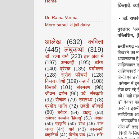
Home
किताबेंः व्
Dr. Ratna Verma
- डॉ. राघवेंद
Mere babuji ki jail dairy
पुस्तक: ‘अप
पब्लिशिंग, (
आलेख
(632)
कविता
छत्तीसगढ़
महत
(445)
लघुकथा
(319)
बिखरने का महत
डॉ. रत्ना वर्मा
(223)
इस अंक में
आवश्यकता है 
(197)
अनकही
(195)
व्यंग्य
साहित्यकार डॉ
(140)
प्रेरक
(135)
पर्यावरण
साहित्यकारों क
(128)
स्रोत फीचर्स
(128)
हिन्दी एवं छत्
विजय जोशी
(109)
कहानी
(108)
वर्तमान में इ
किताबें
(101)
संस्मरण
(98)
सेवा कर रहे 
जीवन- दर्शन
(96)
पर्व- संस्कृति
की। यही महत्त
(92)
रोचक
(79)
स्वास्थ्य
(78)
डॉ. देवधर महं
प्रमोद भार्गव
(72)
उदंती फीचर्स
करके। इसमें छ
(60)
धरोहर
(54)
हाइकु
(53)
साहित्यिक अव
रामेश्वर काम्बोज ‘हिमांशु’
(51)
निशांत
संपादकीय में 
(50)
प्रकृति
(50)
शोध
(46)
बाल
साँस की तरह
जगत
(44)
यादें
(43)
कालजयी
किसी के लिए
कहानियाँ
(41)
विनोद साव
(41)
शशि