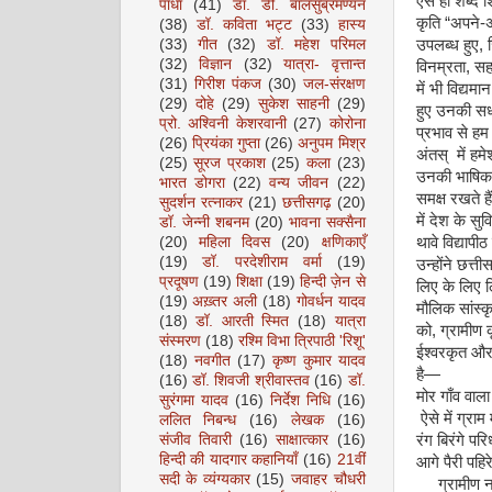
ऐसे ही शब्द श
पाधा
(41)
डॉ. डी. बालसुब्रमण्यन
कृति “अपने-अ
(38)
डॉ. कविता भट्ट
(33)
हास्य
उपलब्ध हुए, 
(33)
गीत
(32)
डॉ. महेश परिमल
(32)
विज्ञान
(32)
यात्रा- वृत्तान्त
विनम्रता, सह
(31)
गिरीश पंकज
(30)
जल-संरक्षण
में भी विद्य
(29)
दोहे
(29)
सुकेश साहनी
(29)
हुए उनकी सधी
प्रो. अश्विनी केशरवानी
(27)
कोरोना
प्रभाव से हम
(26)
प्रियंका गुप्ता
(26)
अनुपम मिश्र
अंतस् में हमे
(25)
सूरज प्रकाश
(25)
कला
(23)
उनकी भाषिक स
भारत डोगरा
(22)
वन्य जीवन
(22)
समक्ष रखते है
सुदर्शन रत्नाकर
(21)
छत्तीसगढ़
(20)
में देश के सु
डॉ. जेन्नी शबनम
(20)
भावना सक्सैना
थावे विद्याप
(20)
महिला दिवस
(20)
क्षणिकाएँ
(19)
डॉ. परदेशीराम वर्मा
(19)
उन्होंने छत्त
प्रदूषण
(19)
शिक्षा
(19)
हिन्दी ज़ेन से
लिए के लिए ल
(19)
अख़्तर अली
(18)
गोवर्धन यादव
मौलिक सांस्क
(18)
डॉ. आरती स्मित
(18)
यात्रा
को, ग्रामीण 
संस्मरण
(18)
रश्मि विभा त्रिपाठी 'रिशू'
ईश्वरकृत और
(18)
नवगीत
(17)
कृष्ण कुमार यादव
है—
(16)
डॉ. शिवजी श्रीवास्तव
(16)
डॉ.
मोर गाँव वा
सुरंगमा यादव
(16)
निर्देश निधि
(16)
ऐसे में ग्राम
ललित निबन्ध
(16)
लेखक
(16)
रंग बिरंगे प
संजीव तिवारी
(16)
साक्षात्कार
(16)
हिन्दी की यादगार कहानियाँ
(16)
21वीं
आगे पैरी पहि
सदी के व्यंग्यकार
(15)
जवाहर चौधरी
ग्रामीण नाय