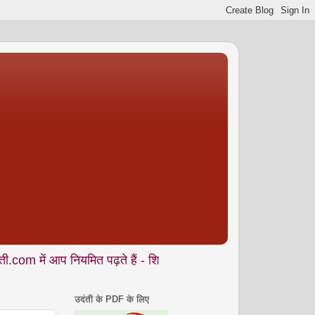
 नियमित पढ़ते हैं - शिक्षा • समाज • कला- संस्कृति • पर्यावरण आदि से ज
उदंती के PDF के लिए