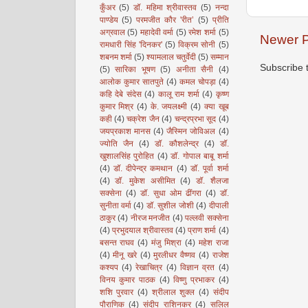
कुँअर
(5)
डॉ. महिमा श्रीवास्तव
(5)
नन्दा
पाण्डेय
(5)
परमजीत कौर 'रीत’
(5)
प्रीति
अग्रवाल
(5)
महादेवी वर्मा
(5)
रमेश शर्मा
(5)
Newer P
रामधारी सिंह 'दिनकर'
(5)
विक्रम सोनी
(5)
शबनम शर्मा
(5)
श्यामलाल चतुर्वेदी
(5)
सम्मान
Subscribe 
(5)
सारिका भूषण
(5)
अनीता सैनी
(4)
आलोक कुमार सातपुते
(4)
कमल चोपड़ा
(4)
कहि देबे संदेस
(4)
कालू राम शर्मा
(4)
कृष्ण
कुमार मिश्र
(4)
के. जयलक्ष्मी
(4)
क्या खूब
कही
(4)
चक्रेश जैन
(4)
चन्द्रप्रभा सूद
(4)
जयप्रकाश मानस
(4)
जैस्मिन जोविअल
(4)
ज्योति जैन
(4)
डॉ. कौशलेन्द्र
(4)
डॉ.
खुशालसिंह पुरोहित
(4)
डॉ. गोपाल बाबू शर्मा
(4)
डॉ. दीपेन्द्र कमथान
(4)
डॉ. पूर्वा शर्मा
(4)
डॉ. मुकेश असीमित
(4)
डॉ. शैलजा
सक्सेना
(4)
डॉ. सुधा ओम ढींगरा
(4)
डॉ.
सुनीता वर्मा
(4)
डॉ. सुशील जोशी
(4)
दीपाली
ठाकुर
(4)
नीरज मनजीत
(4)
पल्लवी सक्सेना
(4)
प्रभुदयाल श्रीवास्तव
(4)
प्राण शर्मा
(4)
बसन्त राघव
(4)
मंजु मिश्रा
(4)
महेश राजा
(4)
मीनू खरे
(4)
मुरलीधर वैष्णव
(4)
राजेश
कश्यप
(4)
रेखाचित्र
(4)
विज्ञान व्रत
(4)
विनय कुमार पाठक
(4)
विष्णु प्रभाकर
(4)
शशि पुरवार
(4)
श्रीलाल शुक्ल
(4)
संदीप
पौराणिक
(4)
संदीप राशिनकर
(4)
सलिल