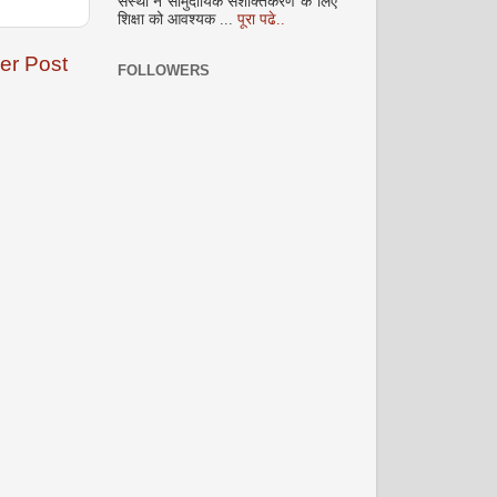
संस्था ने सामुदायिक सशक्तिकरण के लिए
अक्टूबर 2008
शिक्षा को आवश्यक ...
पूरा पढे..
er Post
FOLLOWERS
नवंबर 2008
दिसम्‍बर 2008