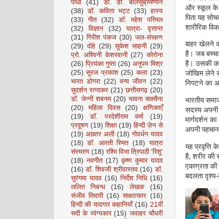
पाधा
(41)
डॉ. डी. बालसुब्रमण्यन
और स्कूल के 
(38)
डॉ. कविता भट्ट
(33)
हास्य
पिता यह सोचकर
(33)
गीत
(32)
डॉ. महेश परिमल
शारीरिक विक
(32)
विज्ञान
(32)
यात्रा- वृत्तान्त
(31)
गिरीश पंकज
(30)
जल-संरक्षण
बाहर खेलने क
(29)
दोहे
(29)
सुकेश साहनी
(29)
है। जब बच्चा
प्रो. अश्विनी केशरवानी
(27)
कोरोना
है। उसकी कल्
(26)
प्रियंका गुप्ता
(26)
अनुपम मिश्र
(25)
सूरज प्रकाश
(25)
कला
(23)
जोखिम लेने 
भारत डोगरा
(22)
वन्य जीवन
(22)
निपटने का अ
सुदर्शन रत्नाकर
(21)
छत्तीसगढ़
(20)
डॉ. जेन्नी शबनम
(20)
भावना सक्सैना
भारतीय समाज 
(20)
महिला दिवस
(20)
क्षणिकाएँ
सदस्य अपनी स
(19)
डॉ. परदेशीराम वर्मा
(19)
मार्गदर्शन का
प्रदूषण
(19)
शिक्षा
(19)
हिन्दी ज़ेन से
अपनी पहचान 
(19)
अख़्तर अली
(18)
गोवर्धन यादव
(18)
डॉ. आरती स्मित
(18)
यात्रा
यह प्रवृत्ति
संस्मरण
(18)
रश्मि विभा त्रिपाठी 'रिशू'
है, शरीर की 
(18)
नवगीत
(17)
कृष्ण कुमार यादव
एकाग्रता की 
(16)
डॉ. शिवजी श्रीवास्तव
(16)
डॉ.
बदलता दृश्य
सुरंगमा यादव
(16)
निर्देश निधि
(16)
ललित निबन्ध
(16)
लेखक
(16)
संजीव तिवारी
(16)
साक्षात्कार
(16)
हिन्दी की यादगार कहानियाँ
(16)
21वीं
सदी के व्यंग्यकार
(15)
जवाहर चौधरी