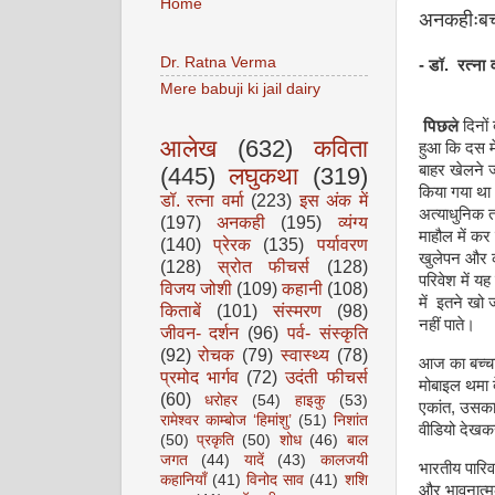
Home
अनकहीःबच्
Dr. Ratna Verma
- डॉ. रत्ना व
Mere babuji ki jail dairy
पिछले
दिनों 
आलेख
(632)
कविता
हुआ कि दस मे
बाहर खेलने जा
(445)
लघुकथा
(319)
किया गया था
डॉ. रत्ना वर्मा
(223)
इस अंक में
अत्याधुनिक त
(197)
अनकही
(195)
व्यंग्य
माहौल में कर 
(140)
प्रेरक
(135)
पर्यावरण
खुलेपन और क
(128)
स्रोत फीचर्स
(128)
परिवेश में य
विजय जोशी
(109)
कहानी
(108)
में इतने खो ज
किताबें
(101)
संस्मरण
(98)
नहीं पाते।
जीवन- दर्शन
(96)
पर्व- संस्कृति
(92)
रोचक
(79)
स्वास्थ्य
(78)
आज का बच्चा 
प्रमोद भार्गव
(72)
उदंती फीचर्स
मोबाइल थमा द
(60)
धरोहर
(54)
हाइकु
(53)
एकांत, उसका
रामेश्वर काम्बोज ‘हिमांशु’
(51)
निशांत
वीडियो देखक
(50)
प्रकृति
(50)
शोध
(46)
बाल
जगत
(44)
यादें
(43)
कालजयी
भारतीय पारिवा
कहानियाँ
(41)
विनोद साव
(41)
शशि
और भावनात्मक