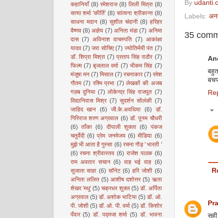
By
udanti.
कहानियाँ
(8)
रमेशराज
(8)
लिली मित्रा
(8)
सत्या शर्मा 'कीर्ति'
(8)
सांत्वना श्रीकान्त
(8)
Labels:
अन
साधना मदान
(8)
सुशील चंदानी
(8)
हरिहर
वैष्णव
(8)
अज्ञेय
(7)
अनिता मंडा
(7)
अनिमा
35 comm
दास
(7)
अविनाश वाचस्पति
(7)
आकांक्षा
यादव
(7)
जरा सोचिए
(7)
ज्योतिर्मयी पंत
(7)
डॉ. शिप्रा मिश्रा
(7)
प्रताप सिंह राठौर
(7)
An
फिल्म
(7)
बृजलाल वर्मा
(7)
भीकम सिंह
(7)
बहु
मंजूषा मन
(7)
मिसाल
(7)
रचनाकार
(7)
रमेश
बचपन
गौतम
(7)
रश्मि प्रभा
(7)
लेखकों की अजब
गज़ब दुनिया
(7)
लोकेन्द्र सिंह राजपूत
(7)
Re
विद्यानिवास मिश्र
(7)
सुदर्शन सोलंकी
(7)
जाहिद खान
(6)
जी.के.अवधिया
(6)
डॉ.
गिरिराज शरण अग्रवाल
(6)
डॉ. पूनम चौधरी
(6)
ताँका
(6)
दीपाली शुक्ला
(6)
पंकज
चतुर्वेदी
(6)
प्रेम जनमेजय
(6)
मीडिया
(6)
मुझे भी आता है गुस्सा
(6)
रचना गौड़ ' भारती '
(6)
रचना श्रीवास्तव
(6)
राजेश पाठक
(6)
राम अवतार सचान
(6)
वाह भई वाह
(6)
R
सुजाता साहा
(6)
सॉनेट
(6)
हरि जोशी
(6)
अनिता ललित
(5)
आशीष दशोत्तर
(5)
ऋता
शेखर 'मधु'
(5)
चक्रधर शुक्ल
(5)
डॉ. अर्पिता
अग्रवाल
(5)
डॉ. अशोक भाटिया
(5)
डॉ. ओ.
Pr
पी. जोशी
(5)
डॉ. ओ. पी. वर्मा
(5)
डॉ. किशोर
पँवार
(5)
डॉ. पद्मजा शर्मा
(5)
डॉ. भावना
सही 