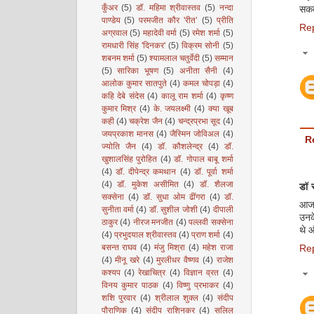
कुँअर
(5)
डॉ. महिमा श्रीवास्तव
(5)
नन्दा
सकत
पाण्डेय
(5)
परमजीत कौर 'रीत’
(5)
प्रीति
Re
अग्रवाल
(5)
महादेवी वर्मा
(5)
रमेश शर्मा
(5)
रामधारी सिंह 'दिनकर'
(5)
विक्रम सोनी
(5)
शबनम शर्मा
(5)
श्यामलाल चतुर्वेदी
(5)
सम्मान
(5)
सारिका भूषण
(5)
अनीता सैनी
(4)
आलोक कुमार सातपुते
(4)
कमल चोपड़ा
(4)
कहि देबे संदेस
(4)
कालू राम शर्मा
(4)
कृष्ण
कुमार मिश्र
(4)
के. जयलक्ष्मी
(4)
क्या खूब
कही
(4)
चक्रेश जैन
(4)
चन्द्रप्रभा सूद
(4)
जयप्रकाश मानस
(4)
जैस्मिन जोविअल
(4)
R
ज्योति जैन
(4)
डॉ. कौशलेन्द्र
(4)
डॉ.
खुशालसिंह पुरोहित
(4)
डॉ. गोपाल बाबू शर्मा
(4)
डॉ. दीपेन्द्र कमथान
(4)
डॉ. पूर्वा शर्मा
(4)
डॉ. मुकेश असीमित
(4)
डॉ. शैलजा
डॉ स
सक्सेना
(4)
डॉ. सुधा ओम ढींगरा
(4)
डॉ.
आज क
सुनीता वर्मा
(4)
डॉ. सुशील जोशी
(4)
दीपाली
उनके
ठाकुर
(4)
नीरज मनजीत
(4)
पल्लवी सक्सेना
थे औ
(4)
प्रभुदयाल श्रीवास्तव
(4)
प्राण शर्मा
(4)
बसन्त राघव
(4)
मंजु मिश्रा
(4)
महेश राजा
Re
(4)
मीनू खरे
(4)
मुरलीधर वैष्णव
(4)
राजेश
कश्यप
(4)
रेखाचित्र
(4)
विज्ञान व्रत
(4)
विनय कुमार पाठक
(4)
विष्णु प्रभाकर
(4)
शशि पुरवार
(4)
श्रीलाल शुक्ल
(4)
संदीप
पौराणिक
(4)
संदीप राशिनकर
(4)
सलिल