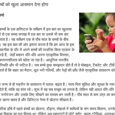
चों को खुला आसमान देना होगा
र्मा
बच्चों के एक हास्पिटल के सर्वेक्षण में इस बात का खुलासा
ं से एक बच्चा सप्ताह में एक बार या उससे भी कम बार
ता है। यह सर्वेक्षण एक से पाँच साल के बच्चों के बीच
। यह इस बात की ओर इशारा करता है कि हम आज के इस
कनीक के दौर में अपने बच्चों की परवरिश किस प्रकार के
रहे हैं, जहाँ बचपन धीरे-धीरे अपना प्राकृतिक विस्तार,
ल्पनाशीलता को खोता जा रहा है। आधुनिक भारतीय
ह स्थिति और भी जटिल है। जब बच्चे कुछ समझदार होते हैं तो वे मोबाइल, टैबलेट और टी
ाते हैं कि बाहर का मैदान, धूल भरी गलियाँ, और पेड़ों की छाँव जैसे प्राकृतिक वातावरण को
जन्म से ही स्क्रीन के वातावरण में पलता- बढ़ता है। माता-पिता सुविधा और सुरक्षा के ना
ेते हैं; ताकि वह शांत रहे। शुरू में यह सब मासूम-सा लगता है; लेकिन यही आदत धीरे-धीर
 मनोरंजन और उसके लिए सीखने का माध्यम बन जाती है। पाँच साल से कम उम्र का बच्
र खाना खाता है और डिजिटल गेम्स में खेलना सीखता है।
रिक ढाँचे में पहले बच्चों का खेलना, दौड़ना, मोहल्ले में साथियों के संग समय बिताना, उ
 विकास का मूल हिस्सा था; लेकिन अब महानगरों में छोटे फ्लैट, बढ़ता ट्रैफ़िक, असुरक्ष