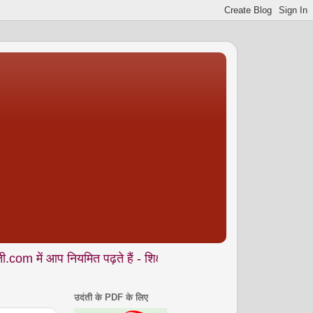
नियमित पढ़ते हैं - शिक्षा • समाज • कला- संस्कृति • पर्यावरण आदि से जु
उदंती के PDF के लिए