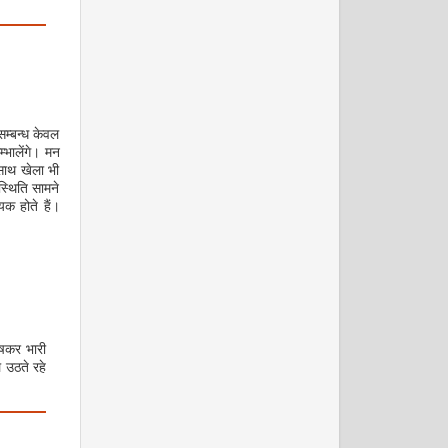
म्बन्ध केवल
मार्च 2009
्भालेंगे। मन
-साथ खेला भी
्थिति सामने
क होते हैं।
अप्रैल 2009
ेषकर भारी
 उठते रहे