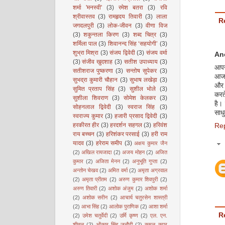
शर्मा 'मनस्वी'
(3)
रमेश बतरा
(3)
रवि
श्रीवास्तव
(3)
रामहृदय तिवारी
(3)
लाला
R
जगदलपुरी
(3)
लोक-जीवन
(3)
वीणा विज
(3)
शकुन्तला किरण
(3)
शब्द चित्र
(3)
शर्मिला पाल
(3)
शिवानन्द सिंह ‘सहयोगी’
(3)
शुभ्रा मिश्रा
(3)
संजय द्विवेदी
(3)
संजय वर्मा
An
(3)
संजीव खुदशाह
(3)
सतीश उपाध्याय
(3)
आपन
सतीशराज पुष्करणा
(3)
सन्तोष सुपेकर
(3)
आज स
सुभद्रा कुमारी चौहान
(3)
सुभाष लखेड़ा
(3)
और 
सुमित प्रताप सिंह
(3)
सुशील भोले
(3)
करत
सुशीला शिवराण
(3)
सोमेश केलकर
(3)
है।
सोहनलाल द्विवेदी
(3)
स्वराज सिंह
(3)
साधु
स्वराज्य कुमार
(3)
हजारी प्रसाद द्विवेदी
(3)
हरकीरत हीर
(3)
हरदर्शन सहगल
(3)
हरिवंश
Re
राय बच्चन
(3)
हरिशंकर परसाई
(3)
हरी राम
यादव
(3)
हरेराम समीप
(3)
अक्षय कुमार जैन
(2)
अखिल रायजादा
(2)
अजय मोहन
(2)
अजित
कुमार
(2)
अजिता मेनन
(2)
अनुभूति गुप्ता
(2)
अन्तोन चेखव
(2)
अमित वर्मा
(2)
अमृता अग्रवाल
(2)
अमृता प्रीतम
(2)
अरुण कुमार शिवपुरी
(2)
अरुण तिवारी
(2)
अशोक अंजुम
(2)
अशोक शर्मा
(2)
अशोक सरीन
(2)
आचार्य चतुरसेन शास्त्री
(2)
आभा सिंह
(2)
आलोक पुराणिक
(2)
आशा शर्मा
R
(2)
उमेश चतुर्वेदी
(2)
उर्मि कृष्ण
(2)
एल. एन.
शीतल
(2)
ओंकार सिंह जनौटी
(2)
कमल कपूर