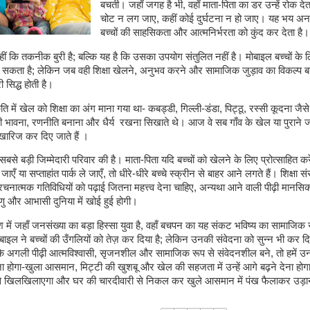
बचती। जहाँ जगह है भी, वहाँ माता-पिता का डर उन्हें रोक देता
चोट न लग जाए, कहीं कोई दुर्घटना न हो जाए। यह भय अनज
बच्चों की साहसिकता और आत्मनिर्भरता को कुंद कर देता है।
ीं कि तकनीक बुरी है; बल्कि यह है कि उसका उपयोग संतुलित नहीं है। मोबाइल बच्चों के लि
न सकता है; लेकिन जब वही शिक्षा खेलने, अनुभव करने और सामाजिक जुड़ाव का विकल्प 
 सिद्ध होती है।
ति में खेल को शिक्षा का अंग माना गया था- कबड्डी, गिल्ली-डंडा, पिट्ठू, रस्सी कूदना जैसे
भावना, रणनीति बनाना और धैर्य रखना सिखाते थे। आज वे सब गाँव के खेल या पुराने ज
रिज कर दिए जाते हैं ।
 सबसे बड़ी जिम्मेदारी परिवार की है। माता-पिता यदि बच्चों को खेलने के लिए प्रोत्साहित कर
जाएँ या सप्ताहांत पार्क ले जाएँ, तो धीरे-धीरे बच्चे स्क्रीन से बाहर आने लगते हैं। शिक्षा सं
नात्मक गतिविधियों को पढ़ाई जितना महत्त्व देना चाहिए, अन्यथा आने वाली पीढ़ी मानसिक
ु और आभासी दुनिया में खोई हुई होगी।
श में जहाँ जनसंख्या का बड़ा हिस्सा युवा है, वहाँ बचपन का यह संकट भविष्य का सामाजि
ाइल ने बच्चों की उँगलियों को तेज़ कर दिया है; लेकिन उनकी संवेदना को सुन्न भी कर दि
 कि अगली पीढ़ी आत्मविश्वासी, सृजनशील और सामाजिक रूप से संवेदनशील बने, तो हमें 
ा होगा-खुला आसमान, मिट्टी की खुशबू और खेल की सहजता में उन्हें आगे बढ़ने देना होग
 खिलखिलाएगा और घर की चारदीवारी से निकल कर खुले आसमान में पंख फैलाकर उड़ा