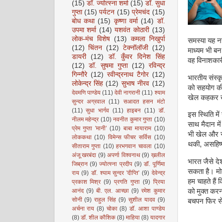
(15)
डॉ. ज्योत्स्ना शर्मा
(15)
डॉ. सुधा
गुप्ता
(15)
पर्यटन
(15)
प्रेमचंद
(15)
बोध कथा
(15)
कृष्णा वर्मा
(14)
डॉ.
उपमा शर्मा
(14)
यशवंत कोठारी
(13)
लोक-मंच विशेष
(13)
कमला निखुर्पा
समस्या यह नह
(12)
चिंतन
(12)
टेक्नॉलॉजी
(12)
माध्यम भी ब
डायरी
(12)
डॉ. कुँवर दिनेश सिंह
वह विनाशकारी
(12)
डॉ. सुषमा गुप्ता
(12)
रविन्द्र
गिन्नौरे
(12)
रवीन्द्रनाथ टैगोर
(12)
भारतीय संस्कृ
लोकेन्द्र सिंह
(12)
सुभाष नीरव
(12)
को सहयोग की 
देवमणि पाण्डेय
(11)
देवी नागरानी
(11)
श्याम
खेल कहकर खा
सुन्दर अग्रवाल
(11)
सआदत हसन मंटो
(11)
सुधा भार्गव
(11)
हाइबन
(11)
डॉ.
इस स्थिति में
नीलम महेन्द्र
(10)
नवनीत कुमार गुप्ता
(10)
साथ मैदान में 
प्रेम गुप्ता 'मानी’
(10)
बाबा मायाराम
(10)
भी खेल और रच
लोककथा
(10)
विमेन्स फीचर सर्विस
(10)
थकी, असहिष्ण
सीताराम गुप्ता
(10)
हरभगवान चावला
(10)
अंजू खरबंदा
(9)
अपर्णा विश्वनाथ
(9)
ख़लील
भारत जैसे दे
जिब्रान
(9)
ज्योत्स्ना प्रदीप
(9)
डॉ. पूर्णिमा
सकता है। मोब
राय
(9)
डॉ. श्याम सुन्दर 'दीप्ति'
(9)
देवेन्द्र
हम चाहते हैं
प्रकाश मिश्र
(9)
प्रगति गुप्ता
(9)
प्रिया
आनंद
(9)
बी. एल. आच्छा
(9)
रमेश कुमार
को मुक्त करन
सोनी
(9)
राहुल सिंह
(9)
सुशील यादव
(9)
बचपन फिर से
अर्चना राय
(8)
चोका
(8)
डॉ. आशा पाण्डेय
(8)
डॉ. शील कौशिक
(8)
माहिया
(8)
यादगार