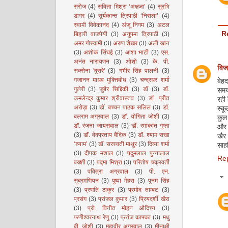
सरोज
(4)
सविता मिश्रा ‘अक्षजा’
(4)
सुरभि
डागर
(4)
सूर्यकान्त त्रिपाठी ‘निराला’
(4)
स्वामी विवेकानंद
(4)
अंजू निगम
(3)
अटल
R
बिहारी वाजपेयी
(3)
अनुपमा त्रिपाठी
(3)
अमर गोस्वामी
(3)
अरुण शेखर
(3)
अली खान
(3)
अशोक सिंघई
(3)
आशा भाटी
(3)
एस.
अनंत नारायणन
(3)
ओशो
(3)
के. पी.
विज
सक्सेना 'दूसरे'
(3)
गंभीर सिंह पालनी
(3)
गजानन माधव मुक्तिबोध
(3)
चन्द्रधर शर्मा
बेह
गुलेरी
(3)
जुबैर सिद्दिकी
(3)
डॉ
(3)
डॉ.
समय
कमलेन्द्र कुमार श्रीवास्तव
(3)
डॉ. प्रीत
रही 
अरोड़ा
(3)
डॉ. बच्चन पाठक सलिल
(3)
डॉ.
स्कू
बलराम अग्रवाल
(3)
डॉ. योगिता जोशी
(3)
कुल
डॉ. रंजना जायसवाल
(3)
डॉ. रमाकांत गुप्ता
और क
(3)
डॉ. वेदप्रताप वैदिक
(3)
डॉ. श्याम सखा
खैर
‘श्याम’
(3)
डॉ. सरस्वती माथुर
(3)
दिव्या शर्मा
साह
(3)
दीपक मशाल
(3)
पदुमलाल पुन्नालाल
Re
बख्शी
(3)
पद्मा मिश्रा
(3)
परितोष चक्रवर्ती
(3)
पवित्रा अग्रवाल
(3)
पी. एन.
सुब्रमणियन
(3)
पुष्पा मेहरा
(3)
पूनम सिंह
(3)
प्रणति ठाकुर
(3)
प्रमोद ताम्बट
(3)
प्रसंग
(3)
प्रांजल कुमार
(3)
प्रियदर्शी खैरा
(3)
प्रो. विनीत मोहन औदिच्य
(3)
फणीश्वरनाथ रेणु
(3)
फ्रांज काफ्का
(3)
मधु
बी. जोशी
(3)
महावीर अग्रवाल
(3)
मीनाक्षी