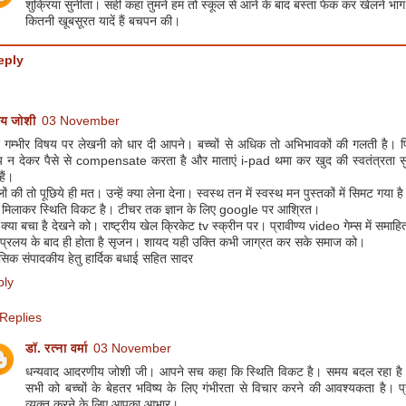
शुक्रिया सुनीता। सही कहा तुमने हम तो स्कूल से आने के बाद बस्ता फेंक कर खेलने भाग
कितनी खूबसूरत यादें हैं बचपन की।
eply
य जोशी
03 November
द गम्भीर विषय पर लेखनी को धार दी आपने। बच्चों से अधिक तो अभिभावकों की गलती है। पि
 न देकर पैसे से compensate करता है और माताएं i-pad थमा कर खुद की स्वतंत्रता स
हैं।
लों की तो पूछिये ही मत। उन्हें क्या लेना देना। स्वस्थ तन में स्वस्थ मन पुस्तकों में सिमट गया ह
 मिलाकर स्थिति विकट है। टीचर तक ज्ञान के लिए google पर आश्रित।
्या बचा है देखने को। राष्ट्रीय खेल क्रिकेट tv स्क्रीन पर। प्रावीण्य video गेम्स में समाह
 प्रलय के बाद ही होता है सृजन। शायद यही उक्ति कभी जाग्रत कर सके समाज को।
सिक संपादकीय हेतु हार्दिक बधाई सहित सादर
ply
Replies
डॉ. रत्ना वर्मा
03 November
धन्यवाद आदरणीय जोशी जी। आपने सच कहा कि स्थिति विकट है। समय बदल रहा है ऐस
सभी को बच्चों के बेहतर भविष्य के लिए गंभीरता से विचार करने की आवश्यकता है। प्
व्यक्त करने के लिए आपका आभार।