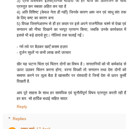
3) प्रेस विशेषकर इलेक्ट्रॉनिक मीडिया जो हर चीज को अतिरंजन के साथ
प्रस्तुत कर सबका अहित कर रहा है
4) अति विशिष्ट (केवल नेता ही नहीं) जिनके कारण आम जन एवं साधु संत तक
के लिए कष्ट का कारण बना
5) विपक्ष जिसनेआरम्भ से ही हर कदम पर इसे अपने राजनैतिक चश्मे से देखा एवं
सनातन को नीचा दिखाने का भरपूर प्रयत्न किया, जबकि उनके कार्यकाल में
इससे भी बड़े हादसे हुए। गोलियां तक चलाईं गईं।
- गर्म तवे पर बैठकर खाएँ कसम हज़ार
- दुर्जन सुधरें ना कभी लाख करो उपचार
खैर यह घटना चिंता एवं चिंतन दोनों का विषय है। सनातनियों को भी कर्मकांड से
ऊपर उठकर चिंतन करना होगा, वरना विपक्षी तो सनातन तथा देश दोनों को
समाप्त करने पर तूला बैठा है खासतौर पर वंशवादी वे जिन्हें देश से ऊपर कुर्सी
दिखती है.
आप पूरे साहस के साथ हर सामयिक एवं चुनौतीपूर्ण विषय प्रस्तुत करती रही हैं
हर बार. सो हार्दिक बधाई सहित सादर
Reply
Replies
रत्ना वर्मा
17 April