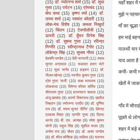
(15)
डॉ. ज्योत्स्ना शर्मा
(15)
डॉ. सुधा
यहाँ शहर मे
गुप्ता
(15)
पर्यटन
(15)
प्रेमचंद
(15)
बोध कथा
(15)
कृष्णा वर्मा
(14)
डॉ.
मुझे न पहचानत
उपमा शर्मा
(14)
यशवंत कोठारी
(13)
लोक-मंच विशेष
(13)
कमला निखुर्पा
माँ का चूल्ह
(12)
चिंतन
(12)
टेक्नॉलॉजी
(12)
डायरी
(12)
डॉ. कुँवर दिनेश सिंह
हम भाई बह
(12)
डॉ. सुषमा गुप्ता
(12)
रविन्द्र
गिन्नौरे
(12)
रवीन्द्रनाथ टैगोर
(12)
पालथी मार 
लोकेन्द्र सिंह
(12)
सुभाष नीरव
(12)
देवमणि पाण्डेय
(11)
देवी नागरानी
(11)
श्याम
याद आता है 
सुन्दर अग्रवाल
(11)
सआदत हसन मंटो
(11)
सुधा भार्गव
(11)
हाइबन
(11)
डॉ.
कभी- कभी म
नीलम महेन्द्र
(10)
नवनीत कुमार गुप्ता
(10)
प्रेम गुप्ता 'मानी’
(10)
बाबा मायाराम
(10)
खेतों में ज
लोककथा
(10)
विमेन्स फीचर सर्विस
(10)
सीताराम गुप्ता
(10)
हरभगवान चावला
(10)
अंजू खरबंदा
(9)
अपर्णा विश्वनाथ
(9)
ख़लील
जिब्रान
(9)
ज्योत्स्ना प्रदीप
(9)
डॉ. पूर्णिमा
गाँव में चौरा
राय
(9)
डॉ. श्याम सुन्दर 'दीप्ति'
(9)
देवेन्द्र
प्रकाश मिश्र
(9)
प्रगति गुप्ता
(9)
प्रिया
पूछते थे लो
आनंद
(9)
बी. एल. आच्छा
(9)
रमेश कुमार
सोनी
(9)
राहुल सिंह
(9)
सुशील यादव
(9)
शहर में बड़े 
अर्चना राय
(8)
चोका
(8)
डॉ. आशा पाण्डेय
(8)
डॉ. शील कौशिक
(8)
माहिया
(8)
यादगार