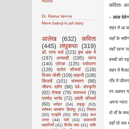
Home
कविताः अक
Dr. Ratna Verma
-
लाल देवेन
Mere babuji ki jail dairy
शहर में आ क
आलेख
(632)
कविता
यहाँ के मशीन
(445)
लघुकथा
(319)
यहाँ रहना जर
डॉ. रत्ना वर्मा
(223)
इस अंक में
(197)
अनकही
(195)
व्यंग्य
बच्चों को पढ़
(140)
प्रेरक
(135)
पर्यावरण
(128)
स्रोत फीचर्स
(128)
शहर में फैक्
विजय जोशी
(109)
कहानी
(108)
किताबें
(101)
संस्मरण
(98)
गाँव में जीव
जीवन- दर्शन
(96)
पर्व- संस्कृति
पर अक़्सर य
(92)
रोचक
(79)
स्वास्थ्य
(78)
प्रमोद भार्गव
(72)
उदंती फीचर्स
अपना प्यारा 
(60)
धरोहर
(54)
हाइकु
(53)
रामेश्वर काम्बोज ‘हिमांशु’
(51)
निशांत
वो माँ के मम
(50)
प्रकृति
(50)
शोध
(46)
बाल
जगत
(44)
यादें
(43)
कालजयी
वहाँ तो सब 
कहानियाँ
(41)
विनोद साव
(41)
शशि