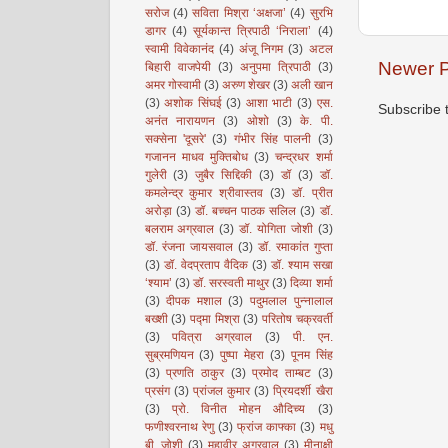
सरोज
(4)
सविता मिश्रा ‘अक्षजा’
(4)
सुरभि
डागर
(4)
सूर्यकान्त त्रिपाठी ‘निराला’
(4)
स्वामी विवेकानंद
(4)
अंजू निगम
(3)
अटल
Newer P
बिहारी वाजपेयी
(3)
अनुपमा त्रिपाठी
(3)
अमर गोस्वामी
(3)
अरुण शेखर
(3)
अली खान
(3)
अशोक सिंघई
(3)
आशा भाटी
(3)
एस.
Subscribe 
अनंत नारायणन
(3)
ओशो
(3)
के. पी.
सक्सेना 'दूसरे'
(3)
गंभीर सिंह पालनी
(3)
गजानन माधव मुक्तिबोध
(3)
चन्द्रधर शर्मा
गुलेरी
(3)
जुबैर सिद्दिकी
(3)
डॉ
(3)
डॉ.
कमलेन्द्र कुमार श्रीवास्तव
(3)
डॉ. प्रीत
अरोड़ा
(3)
डॉ. बच्चन पाठक सलिल
(3)
डॉ.
बलराम अग्रवाल
(3)
डॉ. योगिता जोशी
(3)
डॉ. रंजना जायसवाल
(3)
डॉ. रमाकांत गुप्ता
(3)
डॉ. वेदप्रताप वैदिक
(3)
डॉ. श्याम सखा
‘श्याम’
(3)
डॉ. सरस्वती माथुर
(3)
दिव्या शर्मा
(3)
दीपक मशाल
(3)
पदुमलाल पुन्नालाल
बख्शी
(3)
पद्मा मिश्रा
(3)
परितोष चक्रवर्ती
(3)
पवित्रा अग्रवाल
(3)
पी. एन.
सुब्रमणियन
(3)
पुष्पा मेहरा
(3)
पूनम सिंह
(3)
प्रणति ठाकुर
(3)
प्रमोद ताम्बट
(3)
प्रसंग
(3)
प्रांजल कुमार
(3)
प्रियदर्शी खैरा
(3)
प्रो. विनीत मोहन औदिच्य
(3)
फणीश्वरनाथ रेणु
(3)
फ्रांज काफ्का
(3)
मधु
बी. जोशी
(3)
महावीर अग्रवाल
(3)
मीनाक्षी