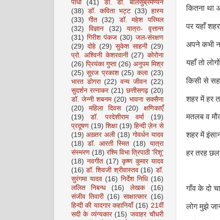
पाधा
(41)
डॉ. डी. बालसुब्रमण्यन
कितना था 
(38)
डॉ. कविता भट्ट
(33)
हास्य
(33)
गीत
(32)
डॉ. महेश परिमल
पर यहाँ शहर 
(32)
विज्ञान
(32)
यात्रा- वृत्तान्त
(31)
गिरीश पंकज
(30)
जल-संरक्षण
अपने कभी न 
(29)
दोहे
(29)
सुकेश साहनी
(29)
प्रो. अश्विनी केशरवानी
(27)
कोरोना
यहाँ तो लोग
(26)
प्रियंका गुप्ता
(26)
अनुपम मिश्र
(25)
सूरज प्रकाश
(25)
कला
(23)
किसी से सह
भारत डोगरा
(22)
वन्य जीवन
(22)
सुदर्शन रत्नाकर
(21)
छत्तीसगढ़
(20)
शहर में हर 
डॉ. जेन्नी शबनम
(20)
भावना सक्सैना
(20)
महिला दिवस
(20)
क्षणिकाएँ
मतलब व मौक
(19)
डॉ. परदेशीराम वर्मा
(19)
प्रदूषण
(19)
शिक्षा
(19)
हिन्दी ज़ेन से
शहर में इंसान
(19)
अख़्तर अली
(18)
गोवर्धन यादव
(18)
डॉ. आरती स्मित
(18)
यात्रा
संस्मरण
(18)
रश्मि विभा त्रिपाठी 'रिशू'
हर तरह छलाव
(18)
नवगीत
(17)
कृष्ण कुमार यादव
(16)
डॉ. शिवजी श्रीवास्तव
(16)
डॉ.
सुरंगमा यादव
(16)
निर्देश निधि
(16)
गाँव के दो च
ललित निबन्ध
(16)
लेखक
(16)
संजीव तिवारी
(16)
साक्षात्कार
(16)
हिन्दी की यादगार कहानियाँ
(16)
21वीं
लोग मुझे जानत
सदी के व्यंग्यकार
(15)
जवाहर चौधरी