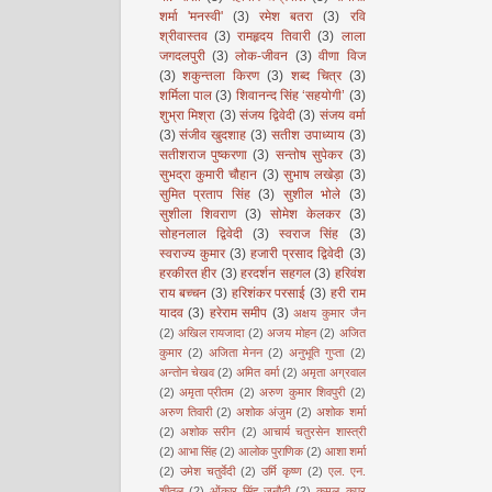
शर्मा 'मनस्वी'
(3)
रमेश बतरा
(3)
रवि
श्रीवास्तव
(3)
रामहृदय तिवारी
(3)
लाला
जगदलपुरी
(3)
लोक-जीवन
(3)
वीणा विज
(3)
शकुन्तला किरण
(3)
शब्द चित्र
(3)
शर्मिला पाल
(3)
शिवानन्द सिंह ‘सहयोगी’
(3)
शुभ्रा मिश्रा
(3)
संजय द्विवेदी
(3)
संजय वर्मा
(3)
संजीव खुदशाह
(3)
सतीश उपाध्याय
(3)
सतीशराज पुष्करणा
(3)
सन्तोष सुपेकर
(3)
सुभद्रा कुमारी चौहान
(3)
सुभाष लखेड़ा
(3)
सुमित प्रताप सिंह
(3)
सुशील भोले
(3)
सुशीला शिवराण
(3)
सोमेश केलकर
(3)
सोहनलाल द्विवेदी
(3)
स्वराज सिंह
(3)
स्वराज्य कुमार
(3)
हजारी प्रसाद द्विवेदी
(3)
हरकीरत हीर
(3)
हरदर्शन सहगल
(3)
हरिवंश
राय बच्चन
(3)
हरिशंकर परसाई
(3)
हरी राम
यादव
(3)
हरेराम समीप
(3)
अक्षय कुमार जैन
(2)
अखिल रायजादा
(2)
अजय मोहन
(2)
अजित
कुमार
(2)
अजिता मेनन
(2)
अनुभूति गुप्ता
(2)
अन्तोन चेखव
(2)
अमित वर्मा
(2)
अमृता अग्रवाल
(2)
अमृता प्रीतम
(2)
अरुण कुमार शिवपुरी
(2)
अरुण तिवारी
(2)
अशोक अंजुम
(2)
अशोक शर्मा
(2)
अशोक सरीन
(2)
आचार्य चतुरसेन शास्त्री
(2)
आभा सिंह
(2)
आलोक पुराणिक
(2)
आशा शर्मा
(2)
उमेश चतुर्वेदी
(2)
उर्मि कृष्ण
(2)
एल. एन.
शीतल
(2)
ओंकार सिंह जनौटी
(2)
कमल कपूर