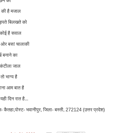
ूछने का
 की है मजाल
पते बिलखते को
 कोई है सवाल
ों ओर बस! चालाकी
्ख बनाने का
 कंटीला जाल
ो भाग्य है
ाना आम बात है
 यही दिन रात है...
म- कैतहा
,
पोस्ट- भवानीपुर
,
जिला- बस्ती
, 272124 (
उत्तर प्रदेश)