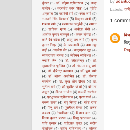
By
udanti.
कुँअर
(5)
डॉ. महिमा श्रीवास्तव
(5)
नन्दा
पाण्डेय
(5)
परमजीत कौर 'रीत’
(5)
प्रीति
Labels:
कवि
अग्रवाल
(5)
महादेवी वर्मा
(5)
रमेश शर्मा
(5)
रामधारी सिंह 'दिनकर'
(5)
विक्रम सोनी
(5)
1 comme
शबनम शर्मा
(5)
श्यामलाल चतुर्वेदी
(5)
सम्मान
(5)
सारिका भूषण
(5)
अनीता सैनी
(4)
आलोक कुमार सातपुते
(4)
कमल चोपड़ा
(4)
विज
कहि देबे संदेस
(4)
कालू राम शर्मा
(4)
कृष्ण
बिल्
कुमार मिश्र
(4)
के. जयलक्ष्मी
(4)
क्या खूब
Re
कही
(4)
चक्रेश जैन
(4)
चन्द्रप्रभा सूद
(4)
जयप्रकाश मानस
(4)
जैस्मिन जोविअल
(4)
ज्योति जैन
(4)
डॉ. कौशलेन्द्र
(4)
डॉ.
खुशालसिंह पुरोहित
(4)
डॉ. गोपाल बाबू शर्मा
(4)
डॉ. दीपेन्द्र कमथान
(4)
डॉ. पूर्वा शर्मा
(4)
डॉ. मुकेश असीमित
(4)
डॉ. शैलजा
सक्सेना
(4)
डॉ. सुधा ओम ढींगरा
(4)
डॉ.
सुनीता वर्मा
(4)
डॉ. सुशील जोशी
(4)
दीपाली
ठाकुर
(4)
नीरज मनजीत
(4)
पल्लवी सक्सेना
(4)
प्रभुदयाल श्रीवास्तव
(4)
प्राण शर्मा
(4)
बसन्त राघव
(4)
मंजु मिश्रा
(4)
महेश राजा
(4)
मीनू खरे
(4)
मुरलीधर वैष्णव
(4)
राजेश
कश्यप
(4)
रेखाचित्र
(4)
विज्ञान व्रत
(4)
विनय कुमार पाठक
(4)
विष्णु प्रभाकर
(4)
शशि पुरवार
(4)
श्रीलाल शुक्ल
(4)
संदीप
पौराणिक
(4)
संदीप राशिनकर
(4)
सलिल