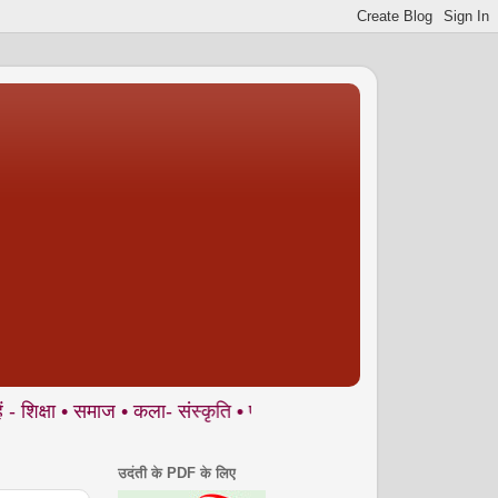
समाज • कला- संस्कृति • पर्यावरण आदि से जुड़े ज्वलंत मुद्दों पर आलेख, 
उदंती के PDF के लिए