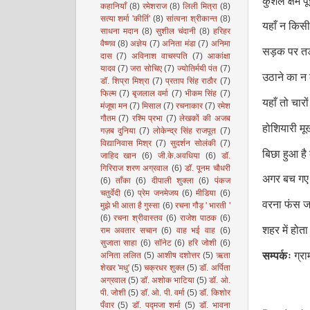
कुशल क्षेम प
कहानियाँ
(8)
रमेशराज
(8)
लिली मित्रा
(8)
सत्या शर्मा 'कीर्ति'
(8)
सांत्वना श्रीकान्त
(8)
यहाँ न किसी
साधना मदान
(8)
सुशील चंदानी
(8)
हरिहर
वैष्णव
(8)
अज्ञेय
(7)
अनिता मंडा
(7)
अनिमा
सड़क पर तड़
दास
(7)
अविनाश वाचस्पति
(7)
आकांक्षा
यादव
(7)
जरा सोचिए
(7)
ज्योतिर्मयी पंत
(7)
उठाने का न
डॉ. शिप्रा मिश्रा
(7)
प्रताप सिंह राठौर
(7)
फिल्म
(7)
बृजलाल वर्मा
(7)
भीकम सिंह
(7)
यहाँ तो चार
मंजूषा मन
(7)
मिसाल
(7)
रचनाकार
(7)
रमेश
गौतम
(7)
रश्मि प्रभा
(7)
लेखकों की अजब
होशियारी मूर
गज़ब दुनिया
(7)
लोकेन्द्र सिंह राजपूत
(7)
विद्यानिवास मिश्र
(7)
सुदर्शन सोलंकी
(7)
बिछा हुआ है
जाहिद खान
(6)
जी.के.अवधिया
(6)
डॉ.
गिरिराज शरण अग्रवाल
(6)
डॉ. पूनम चौधरी
अगर बच गए त
(6)
ताँका
(6)
दीपाली शुक्ला
(6)
पंकज
चतुर्वेदी
(6)
प्रेम जनमेजय
(6)
मीडिया
(6)
वरना फंस ज
मुझे भी आता है गुस्सा
(6)
रचना गौड़ ' भारती '
(6)
रचना श्रीवास्तव
(6)
राजेश पाठक
(6)
शहर में होता
राम अवतार सचान
(6)
वाह भई वाह
(6)
सुजाता साहा
(6)
सॉनेट
(6)
हरि जोशी
(6)
सम्पर्कः
ग्रा
अनिता ललित
(5)
आशीष दशोत्तर
(5)
ऋता
शेखर 'मधु'
(5)
चक्रधर शुक्ल
(5)
डॉ. अर्पिता
अग्रवाल
(5)
डॉ. अशोक भाटिया
(5)
डॉ. ओ.
पी. जोशी
(5)
डॉ. ओ. पी. वर्मा
(5)
डॉ. किशोर
पँवार
(5)
डॉ. पद्मजा शर्मा
(5)
डॉ. भावना