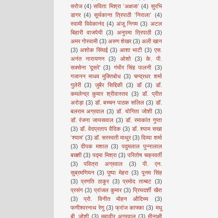
सरोज
(4)
सविता मिश्रा ‘अक्षजा’
(4)
सुरभि
डागर
(4)
सूर्यकान्त त्रिपाठी ‘निराला’
(4)
स्वामी विवेकानंद
(4)
अंजू निगम
(3)
अटल
बिहारी वाजपेयी
(3)
अनुपमा त्रिपाठी
(3)
अमर गोस्वामी
(3)
अरुण शेखर
(3)
अली खान
(3)
अशोक सिंघई
(3)
आशा भाटी
(3)
एस.
अनंत नारायणन
(3)
ओशो
(3)
के. पी.
सक्सेना 'दूसरे'
(3)
गंभीर सिंह पालनी
(3)
गजानन माधव मुक्तिबोध
(3)
चन्द्रधर शर्मा
गुलेरी
(3)
जुबैर सिद्दिकी
(3)
डॉ
(3)
डॉ.
कमलेन्द्र कुमार श्रीवास्तव
(3)
डॉ. प्रीत
अरोड़ा
(3)
डॉ. बच्चन पाठक सलिल
(3)
डॉ.
बलराम अग्रवाल
(3)
डॉ. योगिता जोशी
(3)
डॉ. रंजना जायसवाल
(3)
डॉ. रमाकांत गुप्ता
(3)
डॉ. वेदप्रताप वैदिक
(3)
डॉ. श्याम सखा
‘श्याम’
(3)
डॉ. सरस्वती माथुर
(3)
दिव्या शर्मा
(3)
दीपक मशाल
(3)
पदुमलाल पुन्नालाल
बख्शी
(3)
पद्मा मिश्रा
(3)
परितोष चक्रवर्ती
(3)
पवित्रा अग्रवाल
(3)
पी. एन.
सुब्रमणियन
(3)
पुष्पा मेहरा
(3)
पूनम सिंह
(3)
प्रणति ठाकुर
(3)
प्रमोद ताम्बट
(3)
प्रसंग
(3)
प्रांजल कुमार
(3)
प्रियदर्शी खैरा
(3)
प्रो. विनीत मोहन औदिच्य
(3)
फणीश्वरनाथ रेणु
(3)
फ्रांज काफ्का
(3)
मधु
बी. जोशी
(3)
महावीर अग्रवाल
(3)
मीनाक्षी