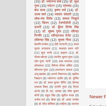
(15)
डॉ. ज्योत्स्ना शर्मा
(15)
डॉ. सुधा
गुप्ता
(15)
पर्यटन
(15)
प्रेमचंद
(15)
बोध कथा
(15)
कृष्णा वर्मा
(14)
डॉ.
उपमा शर्मा
(14)
यशवंत कोठारी
(13)
लोक-मंच विशेष
(13)
कमला निखुर्पा
(12)
चिंतन
(12)
टेक्नॉलॉजी
(12)
डायरी
(12)
डॉ. कुँवर दिनेश सिंह
(12)
डॉ. सुषमा गुप्ता
(12)
रविन्द्र
गिन्नौरे
(12)
रवीन्द्रनाथ टैगोर
(12)
लोकेन्द्र सिंह
(12)
सुभाष नीरव
(12)
देवमणि पाण्डेय
(11)
देवी नागरानी
(11)
श्याम
सुन्दर अग्रवाल
(11)
सआदत हसन मंटो
(11)
सुधा भार्गव
(11)
हाइबन
(11)
डॉ.
नीलम महेन्द्र
(10)
नवनीत कुमार गुप्ता
(10)
प्रेम गुप्ता 'मानी’
(10)
बाबा मायाराम
(10)
लोककथा
(10)
विमेन्स फीचर सर्विस
(10)
सीताराम गुप्ता
(10)
हरभगवान चावला
(10)
अंजू खरबंदा
(9)
अपर्णा विश्वनाथ
(9)
ख़लील
जिब्रान
(9)
ज्योत्स्ना प्रदीप
(9)
डॉ. पूर्णिमा
राय
(9)
डॉ. श्याम सुन्दर 'दीप्ति'
(9)
देवेन्द्र
प्रकाश मिश्र
(9)
प्रगति गुप्ता
(9)
प्रिया
आनंद
(9)
बी. एल. आच्छा
(9)
रमेश कुमार
सोनी
(9)
राहुल सिंह
(9)
सुशील यादव
(9)
Newer P
अर्चना राय
(8)
चोका
(8)
डॉ. आशा पाण्डेय
(8)
डॉ. शील कौशिक
(8)
माहिया
(8)
यादगार