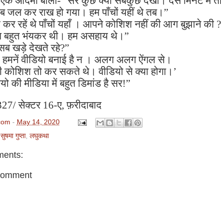
से एक आदमी बोला-
“
सर कुछ क्या सबकुछ देखा। दस मिनट में तो 
ब जल कर राख हो गया। हम पाँचों यहीं थे तब।
”
 कर रहें थे पाँचों यहाँ । आपने कोशिश नहीं की आग बुझाने की
?
 बहुत भंयकर थी। हम असहाय थे।
”
ब खड़े देखते रहे
?”
,
हमनें वीडियो बनाई है न । अलग अलग ऐंगल से।
ी कोशिश तो कर सकते थे। वीडियो से क्या होगा।
’
यो की मीडिया में बहुत डिमांड है सर!
”
27/
सेक्टर
16-
ए
,
फ़रीदाबाद
com
-
May 14, 2020
सुषमा गुप्ता
,
लघुकथा
ents:
Comment