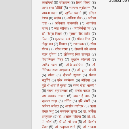
Subscribe 
कहानियाँ
(8)
रमेशराज
(8)
लिली मित्रा
(8)
सत्या शर्मा 'कीर्ति'
(8)
सांत्वना श्रीकान्त
(8)
साधना मदान
(8)
सुशील चंदानी
(8)
हरिहर
वैष्णव
(8)
अज्ञेय
(7)
अनिता मंडा
(7)
अनिमा
दास
(7)
अविनाश वाचस्पति
(7)
आकांक्षा
यादव
(7)
जरा सोचिए
(7)
ज्योतिर्मयी पंत
(7)
डॉ. शिप्रा मिश्रा
(7)
प्रताप सिंह राठौर
(7)
फिल्म
(7)
बृजलाल वर्मा
(7)
भीकम सिंह
(7)
मंजूषा मन
(7)
मिसाल
(7)
रचनाकार
(7)
रमेश
गौतम
(7)
रश्मि प्रभा
(7)
लेखकों की अजब
गज़ब दुनिया
(7)
लोकेन्द्र सिंह राजपूत
(7)
विद्यानिवास मिश्र
(7)
सुदर्शन सोलंकी
(7)
जाहिद खान
(6)
जी.के.अवधिया
(6)
डॉ.
गिरिराज शरण अग्रवाल
(6)
डॉ. पूनम चौधरी
(6)
ताँका
(6)
दीपाली शुक्ला
(6)
पंकज
चतुर्वेदी
(6)
प्रेम जनमेजय
(6)
मीडिया
(6)
मुझे भी आता है गुस्सा
(6)
रचना गौड़ ' भारती '
(6)
रचना श्रीवास्तव
(6)
राजेश पाठक
(6)
राम अवतार सचान
(6)
वाह भई वाह
(6)
सुजाता साहा
(6)
सॉनेट
(6)
हरि जोशी
(6)
अनिता ललित
(5)
आशीष दशोत्तर
(5)
ऋता
शेखर 'मधु'
(5)
चक्रधर शुक्ल
(5)
डॉ. अर्पिता
अग्रवाल
(5)
डॉ. अशोक भाटिया
(5)
डॉ. ओ.
पी. जोशी
(5)
डॉ. ओ. पी. वर्मा
(5)
डॉ. किशोर
पँवार
(5)
डॉ. पद्मजा शर्मा
(5)
डॉ. भावना