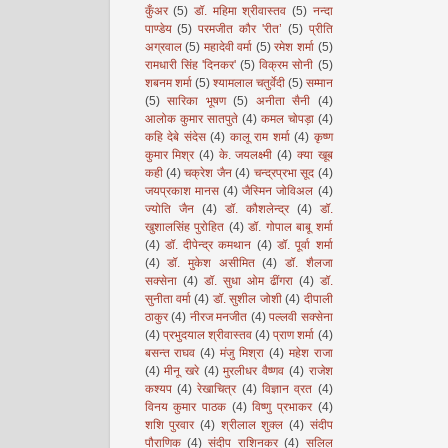
कुँअर
(5)
डॉ. महिमा श्रीवास्तव
(5)
नन्दा
पाण्डेय
(5)
परमजीत कौर 'रीत’
(5)
प्रीति
अग्रवाल
(5)
महादेवी वर्मा
(5)
रमेश शर्मा
(5)
रामधारी सिंह 'दिनकर'
(5)
विक्रम सोनी
(5)
शबनम शर्मा
(5)
श्यामलाल चतुर्वेदी
(5)
सम्मान
(5)
सारिका भूषण
(5)
अनीता सैनी
(4)
आलोक कुमार सातपुते
(4)
कमल चोपड़ा
(4)
कहि देबे संदेस
(4)
कालू राम शर्मा
(4)
कृष्ण
कुमार मिश्र
(4)
के. जयलक्ष्मी
(4)
क्या खूब
कही
(4)
चक्रेश जैन
(4)
चन्द्रप्रभा सूद
(4)
जयप्रकाश मानस
(4)
जैस्मिन जोविअल
(4)
ज्योति जैन
(4)
डॉ. कौशलेन्द्र
(4)
डॉ.
खुशालसिंह पुरोहित
(4)
डॉ. गोपाल बाबू शर्मा
(4)
डॉ. दीपेन्द्र कमथान
(4)
डॉ. पूर्वा शर्मा
(4)
डॉ. मुकेश असीमित
(4)
डॉ. शैलजा
सक्सेना
(4)
डॉ. सुधा ओम ढींगरा
(4)
डॉ.
सुनीता वर्मा
(4)
डॉ. सुशील जोशी
(4)
दीपाली
ठाकुर
(4)
नीरज मनजीत
(4)
पल्लवी सक्सेना
(4)
प्रभुदयाल श्रीवास्तव
(4)
प्राण शर्मा
(4)
बसन्त राघव
(4)
मंजु मिश्रा
(4)
महेश राजा
(4)
मीनू खरे
(4)
मुरलीधर वैष्णव
(4)
राजेश
कश्यप
(4)
रेखाचित्र
(4)
विज्ञान व्रत
(4)
विनय कुमार पाठक
(4)
विष्णु प्रभाकर
(4)
शशि पुरवार
(4)
श्रीलाल शुक्ल
(4)
संदीप
पौराणिक
(4)
संदीप राशिनकर
(4)
सलिल