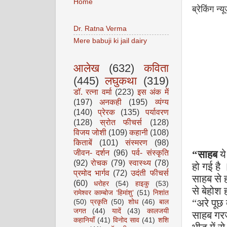
Home
ब्रेकिंग न्य
Dr. Ratna Verma
Mere babuji ki jail dairy
आलेख
(632)
कविता
(445)
लघुकथा
(319)
डॉ. रत्ना वर्मा
(223)
इस अंक में
(197)
अनकही
(195)
व्यंग्य
(140)
प्रेरक
(135)
पर्यावरण
(128)
स्रोत फीचर्स
(128)
विजय जोशी
(109)
कहानी
(108)
किताबें
(101)
संस्मरण
(98)
जीवन- दर्शन
(96)
पर्व- संस्कृति
“
साहब
य
(92)
रोचक
(79)
स्वास्थ्य
(78)
हो गई है
प्रमोद भार्गव
(72)
उदंती फीचर्स
साहब से 
(60)
धरोहर
(54)
हाइकु
(53)
से बेहोश
रामेश्वर काम्बोज ‘हिमांशु’
(51)
निशांत
“
अरे पूछ
(50)
प्रकृति
(50)
शोध
(46)
बाल
जगत
(44)
यादें
(43)
कालजयी
साहब गर
कहानियाँ
(41)
विनोद साव
(41)
शशि