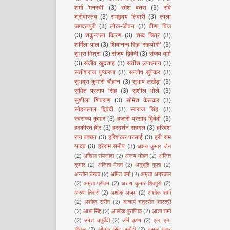
शर्मा 'मनस्वी'
(3)
रमेश बतरा
(3)
रवि
श्रीवास्तव
(3)
रामहृदय तिवारी
(3)
लाला
जगदलपुरी
(3)
लोक-जीवन
(3)
वीणा विज
(3)
शकुन्तला किरण
(3)
शब्द चित्र
(3)
शर्मिला पाल
(3)
शिवानन्द सिंह ‘सहयोगी’
(3)
शुभ्रा मिश्रा
(3)
संजय द्विवेदी
(3)
संजय वर्मा
(3)
संजीव खुदशाह
(3)
सतीश उपाध्याय
(3)
सतीशराज पुष्करणा
(3)
सन्तोष सुपेकर
(3)
सुभद्रा कुमारी चौहान
(3)
सुभाष लखेड़ा
(3)
सुमित प्रताप सिंह
(3)
सुशील भोले
(3)
सुशीला शिवराण
(3)
सोमेश केलकर
(3)
सोहनलाल द्विवेदी
(3)
स्वराज सिंह
(3)
स्वराज्य कुमार
(3)
हजारी प्रसाद द्विवेदी
(3)
हरकीरत हीर
(3)
हरदर्शन सहगल
(3)
हरिवंश
राय बच्चन
(3)
हरिशंकर परसाई
(3)
हरी राम
यादव
(3)
हरेराम समीप
(3)
अक्षय कुमार जैन
(2)
अखिल रायजादा
(2)
अजय मोहन
(2)
अजित
कुमार
(2)
अजिता मेनन
(2)
अनुभूति गुप्ता
(2)
अन्तोन चेखव
(2)
अमित वर्मा
(2)
अमृता अग्रवाल
(2)
अमृता प्रीतम
(2)
अरुण कुमार शिवपुरी
(2)
अरुण तिवारी
(2)
अशोक अंजुम
(2)
अशोक शर्मा
(2)
अशोक सरीन
(2)
आचार्य चतुरसेन शास्त्री
(2)
आभा सिंह
(2)
आलोक पुराणिक
(2)
आशा शर्मा
(2)
उमेश चतुर्वेदी
(2)
उर्मि कृष्ण
(2)
एल. एन.
शीतल
(2)
ओंकार सिंह जनौटी
(2)
कमल कपूर