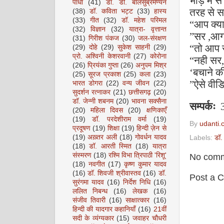
भीड़ में 
पाधा
(41)
डॉ. डी. बालसुब्रमण्यन
तरह से स
(38)
डॉ. कविता भट्ट
(33)
हास्य
(33)
गीत
(32)
डॉ. महेश परिमल
“
आप क्या
(32)
विज्ञान
(32)
यात्रा- वृत्तान्त
”
सर
,
आग
(31)
गिरीश पंकज
(30)
जल-संरक्षण
“
तो आप स
(29)
दोहे
(29)
सुकेश साहनी
(29)
प्रो. अश्विनी केशरवानी
(27)
कोरोना
“
नही सर
(26)
प्रियंका गुप्ता
(26)
अनुपम मिश्र
‘
बचाने क
(25)
सूरज प्रकाश
(25)
कला
(23)
”
ऐसे वीडि
भारत डोगरा
(22)
वन्य जीवन
(22)
सुदर्शन रत्नाकर
(21)
छत्तीसगढ़
(20)
डॉ. जेन्नी शबनम
(20)
भावना सक्सैना
सम्पर्कः
3
(20)
महिला दिवस
(20)
क्षणिकाएँ
(19)
डॉ. परदेशीराम वर्मा
(19)
By
udanti.
प्रदूषण
(19)
शिक्षा
(19)
हिन्दी ज़ेन से
(19)
अख़्तर अली
(18)
गोवर्धन यादव
Labels:
डॉ. 
(18)
डॉ. आरती स्मित
(18)
यात्रा
संस्मरण
(18)
रश्मि विभा त्रिपाठी 'रिशू'
No comm
(18)
नवगीत
(17)
कृष्ण कुमार यादव
(16)
डॉ. शिवजी श्रीवास्तव
(16)
डॉ.
Post a 
सुरंगमा यादव
(16)
निर्देश निधि
(16)
ललित निबन्ध
(16)
लेखक
(16)
संजीव तिवारी
(16)
साक्षात्कार
(16)
हिन्दी की यादगार कहानियाँ
(16)
21वीं
सदी के व्यंग्यकार
(15)
जवाहर चौधरी