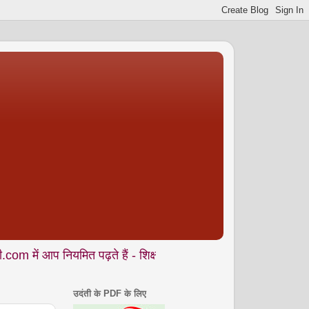
नियमित पढ़ते हैं - शिक्षा • समाज • कला- संस्कृति • पर्यावरण आदि से जु
उदंती के PDF के लिए