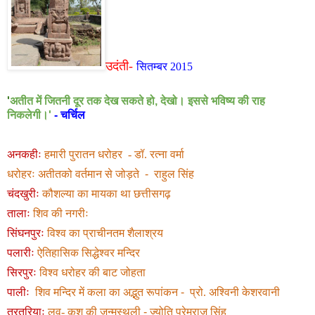
उदंती-
सितम्बर 2015
'
अतीत में जितनी दूर तक
देख सकते हो
,
देखो।
इससे भविष्य की
राह
निकलेगी।
'
-
चर्चिल
अनकहीः
हमारी पुरातन धरोहर - डॉ. रत्ना वर्मा
धरोहरः अतीतको वर्तमान से जोड़ते - राहुल सिंह
चंदखुरीः
कौशल्या का मायका था छत्तीसगढ़
तालाः
शिव की नगरीः
सिंघनपुरः
विश्व का प्राचीनतम शैलाश्रय
पलारीः
ऐतिहासिक सिद्धेश्वर मन्दिर
सिरपुरः
विश्व धरोहर की बाट जोहता
पालीः
शिव मन्दिर में कला का अद्भुत रूपांकन
-
प्रो. अश्विनी केशरवानी
तुरतुरियाः
लव- कुश की जन्मस्थली
-
ज्योति प्रेमराज सिंह