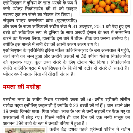
एसोसिएशन ने दुनिया के सात अरबवें के रूप में
जन्मे प्योत्र निकोलायेव की मां को उपहार
स्वरूप एक टन संतरे का टोकन भेंट किया।
संयुक्त राष्ट्र जनसंख्या कोष (यूएनएफपीए)
और रूस के राज्य सांख्यिकी संघीय सेवा ने 31 अक्टूबर, 2011 को पैदा हुए इस
बच्चे को सांकेतिक रूप से दुनिया के सात अरबवें इंसान के रूप में सम्मानित
करने का फैसला लिया, हालांकि इस बारे में ठीक- ठीक तय करना असंभव है।
क्योंकि इस मामले में सभी देश की अपनी अलग अलग राय है।
एसोसिएशन के प्रतिनिधि इरिना मर्केल कलिनिनग्राद के उस अस्पताल में पहुंचे,
जहां बच्चे का जन्म हुआ और उन्होंने उसकी मां 36 वर्षीया येलेना निकोलायेवा
को प्रमाण- पत्र, फूल तथा संतरे के लिए टोकन भेंट किया। निकोलायेवा
दंपत्ति कलिनिनग्राद में एसोसिएशन के किसी भी स्टोर से संतरे ले सकते हैं।
प्योत्र अपने माता- पिता की तीसरी संतान है।
ममता
की
मसीहा
पडरौना नगर के समीप स्थित परसौनी कला की 60 वर्षीय श्रीमती शीरीन
यशोदा मइया इसीलिए कहलाती हैं क्योंकि वे 23 बच्चों की मां हैं। चार अपने और
19 उनके जिनके माता- पिता लोक- लाज के भय से उन्हें सड़कों पर फेंक गए या
अस्पतालों में छोड़ गए। पिछने महीने ही चार दिन की एक नन्ही मासूम का
आगमन 19वें बच्चे के रूप में उनकी बगिया में हुआ है।
करीब डेढ़ दशक पहले श्रीमती शीरीन ने यतीम