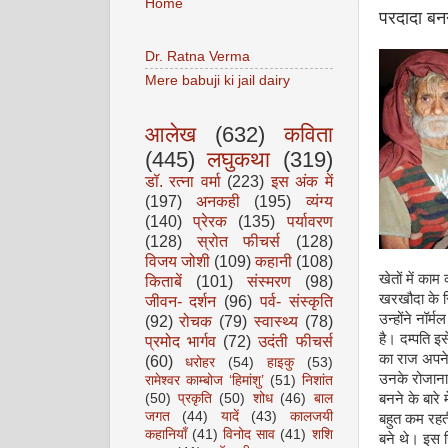
Home
परदादा बनन
Dr. Ratna Verma
Mere babuji ki jail dairy
आलेख
(632)
कविता
(445)
लघुकथा
(319)
डॉ. रत्ना वर्मा
(223)
इस अंक में
(197)
अनकही
(195)
व्यंग्य
(140)
प्रेरक
(135)
पर्यावरण
(128)
स्रोत फीचर्स
(128)
विजय जोशी
(109)
कहानी
(108)
खेतों में का
किताबें
(101)
संस्मरण
(98)
खरखौदा के सि
जीवन- दर्शन
(96)
पर्व- संस्कृति
उन्होंने नॉर्
(92)
रोचक
(79)
स्वास्थ्य
(78)
है। दम्पति इ
प्रमोद भार्गव
(72)
उदंती फीचर्स
का राज अपने 
(60)
धरोहर
(54)
हाइकु
(53)
उनके रोजाना
रामेश्वर काम्बोज ‘हिमांशु’
(51)
निशांत
(50)
प्रकृति
(50)
शोध
(46)
बाल
बनने के बारे
जगत
(44)
यादें
(43)
कालजयी
बहुत कम रहती
कहानियाँ
(41)
विनोद साव
(41)
शशि
बने थे। इस र