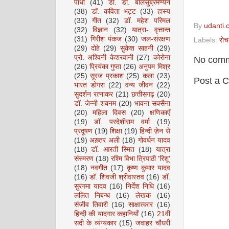
पाधा
(41)
डॉ. डी. बालसुब्रमण्यन
(38)
डॉ. कविता भट्ट
(33)
हास्य
(33)
गीत
(32)
डॉ. महेश परिमल
By
udanti.
(32)
विज्ञान
(32)
यात्रा- वृत्तान्त
(31)
गिरीश पंकज
(30)
जल-संरक्षण
Labels:
रो
(29)
दोहे
(29)
सुकेश साहनी
(29)
प्रो. अश्विनी केशरवानी
(27)
कोरोना
No comm
(26)
प्रियंका गुप्ता
(26)
अनुपम मिश्र
(25)
सूरज प्रकाश
(25)
कला
(23)
Post a 
भारत डोगरा
(22)
वन्य जीवन
(22)
सुदर्शन रत्नाकर
(21)
छत्तीसगढ़
(20)
डॉ. जेन्नी शबनम
(20)
भावना सक्सैना
(20)
महिला दिवस
(20)
क्षणिकाएँ
(19)
डॉ. परदेशीराम वर्मा
(19)
प्रदूषण
(19)
शिक्षा
(19)
हिन्दी ज़ेन से
(19)
अख़्तर अली
(18)
गोवर्धन यादव
(18)
डॉ. आरती स्मित
(18)
यात्रा
संस्मरण
(18)
रश्मि विभा त्रिपाठी 'रिशू'
(18)
नवगीत
(17)
कृष्ण कुमार यादव
(16)
डॉ. शिवजी श्रीवास्तव
(16)
डॉ.
सुरंगमा यादव
(16)
निर्देश निधि
(16)
ललित निबन्ध
(16)
लेखक
(16)
संजीव तिवारी
(16)
साक्षात्कार
(16)
हिन्दी की यादगार कहानियाँ
(16)
21वीं
सदी के व्यंग्यकार
(15)
जवाहर चौधरी