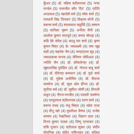
कुँअर
(5)
डॉ. महिमा श्रीवास्तव
(5)
नन्दा
पाण्डेय
(5)
परमजीत कौर 'रीत’
(5)
प्रीति
अग्रवाल
(5)
महादेवी वर्मा
(5)
रमेश शर्मा
(5)
रामधारी सिंह 'दिनकर'
(5)
विक्रम सोनी
(5)
शबनम शर्मा
(5)
श्यामलाल चतुर्वेदी
(5)
सम्मान
(5)
सारिका भूषण
(5)
अनीता सैनी
(4)
आलोक कुमार सातपुते
(4)
कमल चोपड़ा
(4)
कहि देबे संदेस
(4)
कालू राम शर्मा
(4)
कृष्ण
कुमार मिश्र
(4)
के. जयलक्ष्मी
(4)
क्या खूब
कही
(4)
चक्रेश जैन
(4)
चन्द्रप्रभा सूद
(4)
जयप्रकाश मानस
(4)
जैस्मिन जोविअल
(4)
ज्योति जैन
(4)
डॉ. कौशलेन्द्र
(4)
डॉ.
खुशालसिंह पुरोहित
(4)
डॉ. गोपाल बाबू शर्मा
(4)
डॉ. दीपेन्द्र कमथान
(4)
डॉ. पूर्वा शर्मा
(4)
डॉ. मुकेश असीमित
(4)
डॉ. शैलजा
सक्सेना
(4)
डॉ. सुधा ओम ढींगरा
(4)
डॉ.
सुनीता वर्मा
(4)
डॉ. सुशील जोशी
(4)
दीपाली
ठाकुर
(4)
नीरज मनजीत
(4)
पल्लवी सक्सेना
(4)
प्रभुदयाल श्रीवास्तव
(4)
प्राण शर्मा
(4)
बसन्त राघव
(4)
मंजु मिश्रा
(4)
महेश राजा
(4)
मीनू खरे
(4)
मुरलीधर वैष्णव
(4)
राजेश
कश्यप
(4)
रेखाचित्र
(4)
विज्ञान व्रत
(4)
विनय कुमार पाठक
(4)
विष्णु प्रभाकर
(4)
शशि पुरवार
(4)
श्रीलाल शुक्ल
(4)
संदीप
पौराणिक
(4)
संदीप राशिनकर
(4)
सलिल