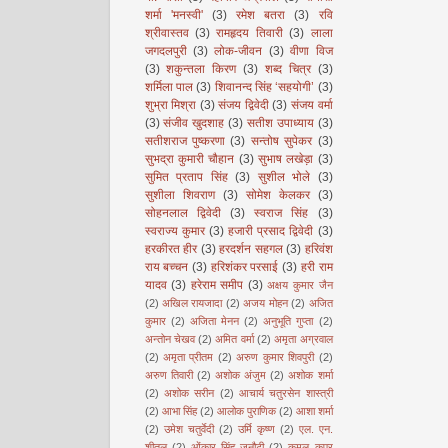
शर्मा 'मनस्वी'
(3)
रमेश बतरा
(3)
रवि
श्रीवास्तव
(3)
रामहृदय तिवारी
(3)
लाला
जगदलपुरी
(3)
लोक-जीवन
(3)
वीणा विज
(3)
शकुन्तला किरण
(3)
शब्द चित्र
(3)
शर्मिला पाल
(3)
शिवानन्द सिंह ‘सहयोगी’
(3)
शुभ्रा मिश्रा
(3)
संजय द्विवेदी
(3)
संजय वर्मा
(3)
संजीव खुदशाह
(3)
सतीश उपाध्याय
(3)
सतीशराज पुष्करणा
(3)
सन्तोष सुपेकर
(3)
सुभद्रा कुमारी चौहान
(3)
सुभाष लखेड़ा
(3)
सुमित प्रताप सिंह
(3)
सुशील भोले
(3)
सुशीला शिवराण
(3)
सोमेश केलकर
(3)
सोहनलाल द्विवेदी
(3)
स्वराज सिंह
(3)
स्वराज्य कुमार
(3)
हजारी प्रसाद द्विवेदी
(3)
हरकीरत हीर
(3)
हरदर्शन सहगल
(3)
हरिवंश
राय बच्चन
(3)
हरिशंकर परसाई
(3)
हरी राम
यादव
(3)
हरेराम समीप
(3)
अक्षय कुमार जैन
(2)
अखिल रायजादा
(2)
अजय मोहन
(2)
अजित
कुमार
(2)
अजिता मेनन
(2)
अनुभूति गुप्ता
(2)
अन्तोन चेखव
(2)
अमित वर्मा
(2)
अमृता अग्रवाल
(2)
अमृता प्रीतम
(2)
अरुण कुमार शिवपुरी
(2)
अरुण तिवारी
(2)
अशोक अंजुम
(2)
अशोक शर्मा
(2)
अशोक सरीन
(2)
आचार्य चतुरसेन शास्त्री
(2)
आभा सिंह
(2)
आलोक पुराणिक
(2)
आशा शर्मा
(2)
उमेश चतुर्वेदी
(2)
उर्मि कृष्ण
(2)
एल. एन.
शीतल
(2)
ओंकार सिंह जनौटी
(2)
कमल कपूर