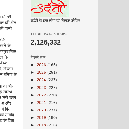
बनने की
उदंती के इस लोगो को क्लिक कीजिए
रकार की ओर
की पत्नी
TOTAL PAGEVIEWS
जबकि
2,126,332
करने के
ांप्रदायिक
देश के
पिछले अंक
ोनीपत
►
2026
(165)
थे, लेकिन
►
2025
(251)
जन बनिया के
►
2024
(237)
गया था और
►
2023
(227)
ह स्वस्थ
►
2022
(270)
 लंबी उम्र
►
2021
(216)
न थे और
ें पिता
►
2020
(237)
की उम्मीद
►
2019
(180)
े के पिता
►
2018
(216)