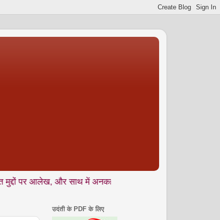
र आलेख, और साथ में अनकही • यात्रा वृतांत • संस्मरण • कहानी • कविता • 
उदंती के PDF के लिए