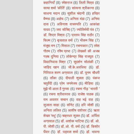
कहानियाँ
(8)
रमेशराज
(8)
लिली मित्रा
(8)
सत्या शर्मा 'कीर्ति'
(8)
सांत्वना श्रीकान्त
(8)
साधना मदान
(8)
सुशील चंदानी
(8)
हरिहर
वैष्णव
(8)
अज्ञेय
(7)
अनिता मंडा
(7)
अनिमा
दास
(7)
अविनाश वाचस्पति
(7)
आकांक्षा
यादव
(7)
जरा सोचिए
(7)
ज्योतिर्मयी पंत
(7)
डॉ. शिप्रा मिश्रा
(7)
प्रताप सिंह राठौर
(7)
फिल्म
(7)
बृजलाल वर्मा
(7)
भीकम सिंह
(7)
मंजूषा मन
(7)
मिसाल
(7)
रचनाकार
(7)
रमेश
गौतम
(7)
रश्मि प्रभा
(7)
लेखकों की अजब
गज़ब दुनिया
(7)
लोकेन्द्र सिंह राजपूत
(7)
विद्यानिवास मिश्र
(7)
सुदर्शन सोलंकी
(7)
जाहिद खान
(6)
जी.के.अवधिया
(6)
डॉ.
गिरिराज शरण अग्रवाल
(6)
डॉ. पूनम चौधरी
(6)
ताँका
(6)
दीपाली शुक्ला
(6)
पंकज
चतुर्वेदी
(6)
प्रेम जनमेजय
(6)
मीडिया
(6)
मुझे भी आता है गुस्सा
(6)
रचना गौड़ ' भारती '
(6)
रचना श्रीवास्तव
(6)
राजेश पाठक
(6)
राम अवतार सचान
(6)
वाह भई वाह
(6)
सुजाता साहा
(6)
सॉनेट
(6)
हरि जोशी
(6)
अनिता ललित
(5)
आशीष दशोत्तर
(5)
ऋता
शेखर 'मधु'
(5)
चक्रधर शुक्ल
(5)
डॉ. अर्पिता
अग्रवाल
(5)
डॉ. अशोक भाटिया
(5)
डॉ. ओ.
पी. जोशी
(5)
डॉ. ओ. पी. वर्मा
(5)
डॉ. किशोर
पँवार
(5)
डॉ. पद्मजा शर्मा
(5)
डॉ. भावना