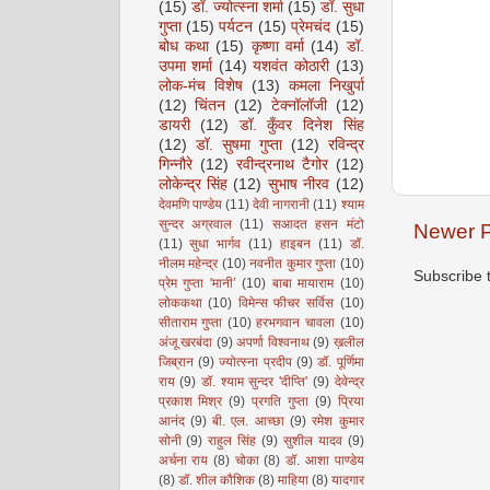
(15)
डॉ. ज्योत्स्ना शर्मा
(15)
डॉ. सुधा
गुप्ता
(15)
पर्यटन
(15)
प्रेमचंद
(15)
बोध कथा
(15)
कृष्णा वर्मा
(14)
डॉ.
उपमा शर्मा
(14)
यशवंत कोठारी
(13)
लोक-मंच विशेष
(13)
कमला निखुर्पा
(12)
चिंतन
(12)
टेक्नॉलॉजी
(12)
डायरी
(12)
डॉ. कुँवर दिनेश सिंह
(12)
डॉ. सुषमा गुप्ता
(12)
रविन्द्र
गिन्नौरे
(12)
रवीन्द्रनाथ टैगोर
(12)
लोकेन्द्र सिंह
(12)
सुभाष नीरव
(12)
देवमणि पाण्डेय
(11)
देवी नागरानी
(11)
श्याम
सुन्दर अग्रवाल
(11)
सआदत हसन मंटो
Newer P
(11)
सुधा भार्गव
(11)
हाइबन
(11)
डॉ.
नीलम महेन्द्र
(10)
नवनीत कुमार गुप्ता
(10)
Subscribe 
प्रेम गुप्ता 'मानी’
(10)
बाबा मायाराम
(10)
लोककथा
(10)
विमेन्स फीचर सर्विस
(10)
सीताराम गुप्ता
(10)
हरभगवान चावला
(10)
अंजू खरबंदा
(9)
अपर्णा विश्वनाथ
(9)
ख़लील
जिब्रान
(9)
ज्योत्स्ना प्रदीप
(9)
डॉ. पूर्णिमा
राय
(9)
डॉ. श्याम सुन्दर 'दीप्ति'
(9)
देवेन्द्र
प्रकाश मिश्र
(9)
प्रगति गुप्ता
(9)
प्रिया
आनंद
(9)
बी. एल. आच्छा
(9)
रमेश कुमार
सोनी
(9)
राहुल सिंह
(9)
सुशील यादव
(9)
अर्चना राय
(8)
चोका
(8)
डॉ. आशा पाण्डेय
(8)
डॉ. शील कौशिक
(8)
माहिया
(8)
यादगार