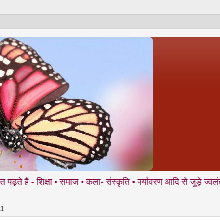
िक्षा • समाज • कला- संस्कृति • पर्यावरण आदि से जुड़े ज्वलंत मुद्दों प
11