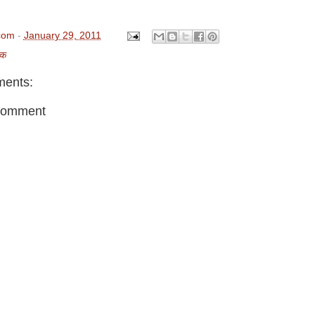
com
-
January 29, 2011
चक
ents:
Comment