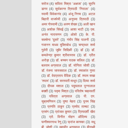
सरोज
(4)
सविता मिश्रा ‘अक्षजा’
(4)
सुरभि
डागर
(4)
सूर्यकान्त त्रिपाठी ‘निराला’
(4)
स्वामी विवेकानंद
(4)
अंजू निगम
(3)
अटल
बिहारी वाजपेयी
(3)
अनुपमा त्रिपाठी
(3)
अमर गोस्वामी
(3)
अरुण शेखर
(3)
अली खान
(3)
अशोक सिंघई
(3)
आशा भाटी
(3)
एस.
अनंत नारायणन
(3)
ओशो
(3)
के. पी.
सक्सेना 'दूसरे'
(3)
गंभीर सिंह पालनी
(3)
गजानन माधव मुक्तिबोध
(3)
चन्द्रधर शर्मा
गुलेरी
(3)
जुबैर सिद्दिकी
(3)
डॉ
(3)
डॉ.
कमलेन्द्र कुमार श्रीवास्तव
(3)
डॉ. प्रीत
अरोड़ा
(3)
डॉ. बच्चन पाठक सलिल
(3)
डॉ.
बलराम अग्रवाल
(3)
डॉ. योगिता जोशी
(3)
डॉ. रंजना जायसवाल
(3)
डॉ. रमाकांत गुप्ता
(3)
डॉ. वेदप्रताप वैदिक
(3)
डॉ. श्याम सखा
‘श्याम’
(3)
डॉ. सरस्वती माथुर
(3)
दिव्या शर्मा
(3)
दीपक मशाल
(3)
पदुमलाल पुन्नालाल
बख्शी
(3)
पद्मा मिश्रा
(3)
परितोष चक्रवर्ती
(3)
पवित्रा अग्रवाल
(3)
पी. एन.
सुब्रमणियन
(3)
पुष्पा मेहरा
(3)
पूनम सिंह
(3)
प्रणति ठाकुर
(3)
प्रमोद ताम्बट
(3)
प्रसंग
(3)
प्रांजल कुमार
(3)
प्रियदर्शी खैरा
(3)
प्रो. विनीत मोहन औदिच्य
(3)
फणीश्वरनाथ रेणु
(3)
फ्रांज काफ्का
(3)
मधु
बी. जोशी
(3)
महावीर अग्रवाल
(3)
मीनाक्षी