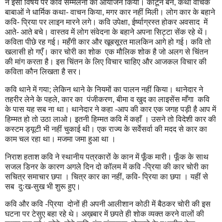
ने इसी विषय पर कवि सम्मेलनों का आयोजन किया। कार्टून बने, कथा वाचक
बाबाओं ने धार्मिक कथा- वाचन किया, मगर कार नहीं मिली। लोग कार के बहाने
कवि- प्रिया पर लाइन मारने लगे। कवि उपेक्षा, ईर्ष्याग्रस्त होकर अवसाद में
आते- आते बचे। वास्तव में लोग संवेदना के बहाने अपना सिट्टा सेंक रहे थें।
कविता पीछे रह गई। महँगी कार और खूबसूरत मालकिन आगे हो गई। कवि तो
खलासी हो गएँ। कार चोरी का शोक एक मौलिक शोक है जो अलग से चिंतन
की मांग करता है। इस चिंतन के लिए विचार चाहिए और आजकल विचार की
कविता कौन लिखता है सर।
कवि थाने में गया; लेकिन थाने के नियमों का पालन नहीं किया। थानेदार ने
तहरीर लेने के पहले, कार का पंजीकरण, बीमा व खुद का लाइसेंस माँगा कवि
के पास यह सब ना था। थानेदार ने कहा -आप की कार एक जगह पड़ी है आप में
हिम्मत हो तो उठा लाओ। इतनी हिम्मत कवि में कहाँ । उसने तो विदेशी कार की
कस्टम ड्यूटी भी नहीं चुकाई थी। एक राज्य के सर्वेसर्वा की मदद से कार का
काम चल रहा था। मजमा जमा हुआ था ।
निराश हताश कवि ने स्थानीय पत्रकारों के कान में फूँक मारी। फूँक के साथ
सजल डिनर के कारण अगले दिन दो कॉलम में कवि -प्रिया की कार चोरी का
सचित्र समाचार छपा । चित्र कार का नहीं, कवि- प्रिया का छपा । यहीं से
सब दुःख-सुख भी शुरू हुए।
कवि और कवि -प्रिया दोनों ही अपनी आलीशान कोठी में बैठकर चोरी की इस
घटना पर टेसुए बहा रहे थे। अख़बार में छपते ही शोक व्यक्त करने वालों की