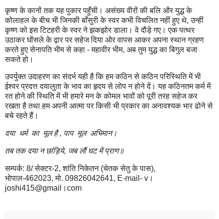
कृष्ण के कानों तक यह पुकार पहुँची। असंख्य वीरों की बलि और युद्ध के
कोलाहल के बीच भी जिनकी बाँसुरी के स्वर कभी विचलित नहीं हुए थे
,
उन्हीं
कृष्ण को इस टिटहरी के स्वर ने झकझोर डाला। वे दौड़े गए। एक पत्थर
उठाकर घोंसले के द्वार पर सहेज दिया ओर वापस आकर अपना स्थान ग्रहण
करते हुए सेनापति भीम से कहा - महावीर भीम
,
अब तुम युद्ध का बिगुल बजा
सकते हो।
उपर्युक्त उदाहरण का संदर्भ यही है कि हम कठिन से कठिन परिस्थिति में भी
ईश्वर प्रदत्त दयालुता के भाव का हृदय से लोप न होने दें। यह कठिनतम कर्म में
रत होने की स्थिति में भी हमारे मन के कोमल भावों को पूरी तरह सहेज कर
रखता है तथा हम अपनी आत्मा पर किसी भी प्रकार का अनावश्यक भार ढोने से
बचे रहते हैं।
दया
धर्म
का
मूल है
,
पाप
मूल
अभिमान।
तब तक दया न छांड़िये
,
जब लौं घट में प्राण॥
सम्पर्क:
8/
सेक्टर-
2,
शांति निकेतन (चेतक सेतु के पास)
,
भोपाल-
462023,
मो.
09826042641, E-mail- v
।
joshi415@gmail
।
com