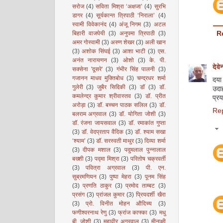
सरोज
(4)
सविता मिश्रा ‘अक्षजा’
(4)
सुरभि
डागर
(4)
सूर्यकान्त त्रिपाठी ‘निराला’
(4)
स्वामी विवेकानंद
(4)
अंजू निगम
(3)
अटल
बिहारी वाजपेयी
(3)
अनुपमा त्रिपाठी
(3)
R
अमर गोस्वामी
(3)
अरुण शेखर
(3)
अली खान
(3)
अशोक सिंघई
(3)
आशा भाटी
(3)
एस.
अनंत नारायणन
(3)
ओशो
(3)
के. पी.
देवे
सक्सेना 'दूसरे'
(3)
गंभीर सिंह पालनी
(3)
गजानन माधव मुक्तिबोध
(3)
चन्द्रधर शर्मा
दया 
गुलेरी
(3)
जुबैर सिद्दिकी
(3)
डॉ
(3)
डॉ.
उदा
कमलेन्द्र कुमार श्रीवास्तव
(3)
डॉ. प्रीत
प्र
अरोड़ा
(3)
डॉ. बच्चन पाठक सलिल
(3)
डॉ.
Re
बलराम अग्रवाल
(3)
डॉ. योगिता जोशी
(3)
डॉ. रंजना जायसवाल
(3)
डॉ. रमाकांत गुप्ता
(3)
डॉ. वेदप्रताप वैदिक
(3)
डॉ. श्याम सखा
‘श्याम’
(3)
डॉ. सरस्वती माथुर
(3)
दिव्या शर्मा
(3)
दीपक मशाल
(3)
पदुमलाल पुन्नालाल
बख्शी
(3)
पद्मा मिश्रा
(3)
परितोष चक्रवर्ती
(3)
पवित्रा अग्रवाल
(3)
पी. एन.
सुब्रमणियन
(3)
पुष्पा मेहरा
(3)
पूनम सिंह
(3)
प्रणति ठाकुर
(3)
प्रमोद ताम्बट
(3)
प्रसंग
(3)
प्रांजल कुमार
(3)
प्रियदर्शी खैरा
(3)
प्रो. विनीत मोहन औदिच्य
(3)
फणीश्वरनाथ रेणु
(3)
फ्रांज काफ्का
(3)
मधु
बी. जोशी
(3)
महावीर अग्रवाल
(3)
मीनाक्षी