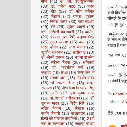
पाधा
(41)
डॉ. डी. बालसुब्रमण्यन
(38)
डॉ. कविता भट्ट
(33)
हास्य
कृष्ण के कान
(33)
गीत
(32)
डॉ. महेश परिमल
कभी विचलित न
(32)
विज्ञान
(32)
यात्रा- वृत्तान्त
घोंसले के द्
(31)
गिरीश पंकज
(30)
जल-संरक्षण
अब तुम युद्ध
(29)
दोहे
(29)
सुकेश साहनी
(29)
प्रो. अश्विनी केशरवानी
(27)
कोरोना
उपर्युक्त उदा
(26)
प्रियंका गुप्ता
(26)
अनुपम मिश्र
से लोप न होन
(25)
सूरज प्रकाश
(25)
कला
(23)
रखता है तथा 
भारत डोगरा
(22)
वन्य जीवन
(22)
सुदर्शन रत्नाकर
(21)
छत्तीसगढ़
(20)
दया
धर्म
का
डॉ. जेन्नी शबनम
(20)
भावना सक्सैना
(20)
महिला दिवस
(20)
क्षणिकाएँ
तब तक दया न 
(19)
डॉ. परदेशीराम वर्मा
(19)
प्रदूषण
(19)
शिक्षा
(19)
हिन्दी ज़ेन से
सम्पर्क:
8/
से
(19)
अख़्तर अली
(18)
गोवर्धन यादव
joshi415@
(18)
डॉ. आरती स्मित
(18)
यात्रा
संस्मरण
(18)
रश्मि विभा त्रिपाठी 'रिशू'
(18)
नवगीत
(17)
कृष्ण कुमार यादव
By
udanti.
(16)
डॉ. शिवजी श्रीवास्तव
(16)
डॉ.
Labels:
जीव
सुरंगमा यादव
(16)
निर्देश निधि
(16)
ललित निबन्ध
(16)
लेखक
(16)
85 comm
संजीव तिवारी
(16)
साक्षात्कार
(16)
हिन्दी की यादगार कहानियाँ
(16)
21वीं
सदी के व्यंग्यकार
(15)
जवाहर चौधरी
संद