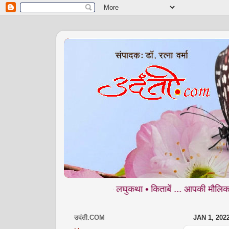
 कहानी • कविता • व्यंग्य • लघुकथा • किताबें ... आपकी मौलिक रचनाओं का 
उदंती.COM
JAN 1, 202