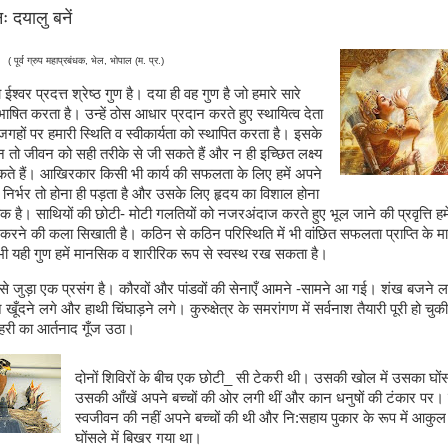
ः दयालु बनें
ी
(
पूर्व ग्रुप महाप्रबंधक
,
भेल
,
भोपाल (म. प्र.)
श्वर प्रदत्त श्रेष्ठ गुण है। दया ही वह गुण है जो हमारे सारे
िभाषित करता है। उन्हें ठोस आधार प्रदान करते हुए स्थायित्व देता
गहों पर हमारी स्थिति व स्वीकार्यता को स्थापित करता है। इसके
न तो जीवन को सही तरीके से जी सकते हैं और न ही इच्छित लक्ष्य
कते हैं। आखिरकार किसी भी कार्य की सफलता के लिए हमें अपने
 निर्भर तो होना ही पड़ता है और उसके लिए हृदय का विशाल होना
क है। साथियों की छोटी- मोटी गलतियों को नजरअंदाज करते हुए भूल जाने की प्रवृत्ति हम
करने की कला सिखाती है। कठिन से कठिन परिस्थिति में भी वांछित सफलता प्राप्ति के मार्ग
ं भी यही गुण हमें मानसिक व शारीरिक रूप से स्वस्थ रख सकता है।
ृष्ण से जुड़ा एक प्रसंग है। कौरवों और पांडवों की सेनाएँ आमने -सामने आ गई। शंख बजने ल
 खूँदने लगे और हाथी चिंघाड़ने लगे। कुरुक्षेत्र के समरांगण में सर्वनाश तैयारी पूरी हो च
री का आर्तनाद गूँज उठा।
दोनों शिविरों के बीच एक छोटी
_
सी टेकरी थी। उसकी खोल में उसका घों
उसकी आँखें अपने बच्चों की ओर लगी थीं और कान धनुषों की टंकार पर। 
स्वजीवन की नहीं अपने बच्चों की थी और नि:सहाय पुकार के रूप में आकुल म
घोंसले में बिखर गया था।