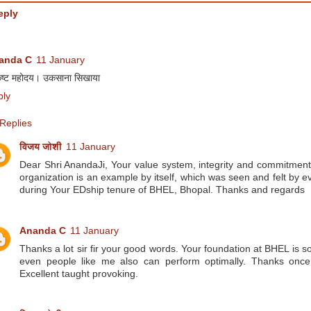
eply
anda C
11 January
कृष्ट महोदय। उकसाना सिखाया
ply
Replies
विजय जोशी
11 January
Dear Shri AnandaJi, Your value system, integrity and commitment
organization is an example by itself, which was seen and felt by 
during Your EDship tenure of BHEL, Bhopal. Thanks and regards
Ananda C
11 January
Thanks a lot sir fir your good words. Your foundation at BHEL is s
even people like me also can perform optimally. Thanks once
Excellent taught provoking.