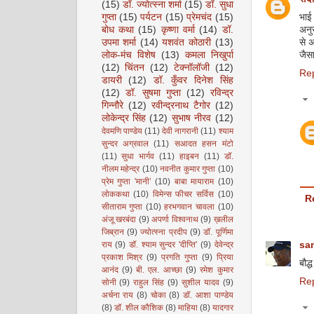
(15)
डॉ. ज्योत्स्ना शर्मा
(15)
डॉ. सुधा
गुप्ता
(15)
पर्यटन
(15)
प्रेमचंद
(15)
भाई
बोध कथा
(15)
कृष्णा वर्मा
(14)
डॉ.
अनुर
उपमा शर्मा
(14)
यशवंत कोठारी
(13)
से अ
लोक-मंच विशेष
(13)
कमला निखुर्पा
जैस
(12)
चिंतन
(12)
टेक्नॉलॉजी
(12)
Re
डायरी
(12)
डॉ. कुँवर दिनेश सिंह
(12)
डॉ. सुषमा गुप्ता
(12)
रविन्द्र
गिन्नौरे
(12)
रवीन्द्रनाथ टैगोर
(12)
लोकेन्द्र सिंह
(12)
सुभाष नीरव
(12)
देवमणि पाण्डेय
(11)
देवी नागरानी
(11)
श्याम
सुन्दर अग्रवाल
(11)
सआदत हसन मंटो
(11)
सुधा भार्गव
(11)
हाइबन
(11)
डॉ.
नीलम महेन्द्र
(10)
नवनीत कुमार गुप्ता
(10)
प्रेम गुप्ता 'मानी’
(10)
बाबा मायाराम
(10)
लोककथा
(10)
विमेन्स फीचर सर्विस
(10)
R
सीताराम गुप्ता
(10)
हरभगवान चावला
(10)
अंजू खरबंदा
(9)
अपर्णा विश्वनाथ
(9)
ख़लील
जिब्रान
(9)
ज्योत्स्ना प्रदीप
(9)
डॉ. पूर्णिमा
राय
(9)
डॉ. श्याम सुन्दर 'दीप्ति'
(9)
देवेन्द्र
sa
प्रकाश मिश्र
(9)
प्रगति गुप्ता
(9)
प्रिया
बौद्
आनंद
(9)
बी. एल. आच्छा
(9)
रमेश कुमार
Re
सोनी
(9)
राहुल सिंह
(9)
सुशील यादव
(9)
अर्चना राय
(8)
चोका
(8)
डॉ. आशा पाण्डेय
(8)
डॉ. शील कौशिक
(8)
माहिया
(8)
यादगार