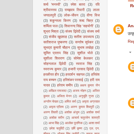
शर्मा 'मनस्वी'
(3)
रमेश बतरा
(3)
रवि
R
श्रीवास्तव
(3)
रामहृदय तिवारी
(3)
लाला
जगदलपुरी
(3)
लोक-जीवन
(3)
वीणा विज
(3)
शकुन्तला किरण
(3)
शब्द चित्र
(3)
An
शर्मिला पाल
(3)
शिवानन्द सिंह ‘सहयोगी’
(3)
शुभ्रा मिश्रा
(3)
संजय द्विवेदी
(3)
संजय वर्मा
उत्
(3)
संजीव खुदशाह
(3)
सतीश उपाध्याय
(3)
Re
सतीशराज पुष्करणा
(3)
सन्तोष सुपेकर
(3)
सुभद्रा कुमारी चौहान
(3)
सुभाष लखेड़ा
(3)
सुमित प्रताप सिंह
(3)
सुशील भोले
(3)
सुशीला शिवराण
(3)
सोमेश केलकर
(3)
सोहनलाल द्विवेदी
(3)
स्वराज सिंह
(3)
स्वराज्य कुमार
(3)
हजारी प्रसाद द्विवेदी
(3)
हरकीरत हीर
(3)
हरदर्शन सहगल
(3)
हरिवंश
राय बच्चन
(3)
हरिशंकर परसाई
(3)
हरी राम
यादव
(3)
हरेराम समीप
(3)
अक्षय कुमार जैन
(2)
अखिल रायजादा
(2)
अजय मोहन
(2)
अजित
कुमार
(2)
अजिता मेनन
(2)
अनुभूति गुप्ता
(2)
अन्तोन चेखव
(2)
अमित वर्मा
(2)
अमृता अग्रवाल
(2)
अमृता प्रीतम
(2)
अरुण कुमार शिवपुरी
(2)
अरुण तिवारी
(2)
अशोक अंजुम
(2)
अशोक शर्मा
(2)
अशोक सरीन
(2)
आचार्य चतुरसेन शास्त्री
(2)
आभा सिंह
(2)
आलोक पुराणिक
(2)
आशा शर्मा
(2)
उमेश चतुर्वेदी
(2)
उर्मि कृष्ण
(2)
एल. एन.
शीतल
(2)
ओंकार सिंह जनौटी
(2)
कमल कपूर