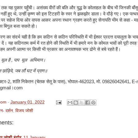
ों तक यह पुकार पहुँची। असंख्य वीरों की बलि और युद्ध के कोलाहल के बीच भी जिनकी बाँसु
हीं हुए थे
,
उन्हीं कृष्ण को इस टिटहरी के स्वर ने झकझोर डाला। वे दौड़े गए। एक पत्
वार पर सहेज दिया ओर वापस आकर अपना स्थान ग्रहण करते हुए सेनापति भीम से कहा - मह
 का बिगुल बजा सकते हो।
हरण का संदर्भ यही है कि हम कठिन से कठिन परिस्थिति में भी ईश्वर प्रदत्त दयालुता के भा
े दें। यह कठिनतम कर्म में रत होने की स्थिति में भी हमारे मन के कोमल भावों को पूरी तर
हम अपनी आत्मा पर किसी भी प्रकार का अनावश्यक भार ढोने से बचे रहते हैं।
मूल है
,
पाप
मूल
अभिमान।
छांड़िये
,
जब लौं घट में प्राण॥
क्टर-
2,
शांति निकेतन (चेतक सेतु के पास)
,
भोपाल-
462023,
मो.
09826042641, E-m
gmail
।
com
com
-
January 01, 2022
न- दर्शन
,
विजय जोशी
ents:
ीप जोशी इंदौर
11 January