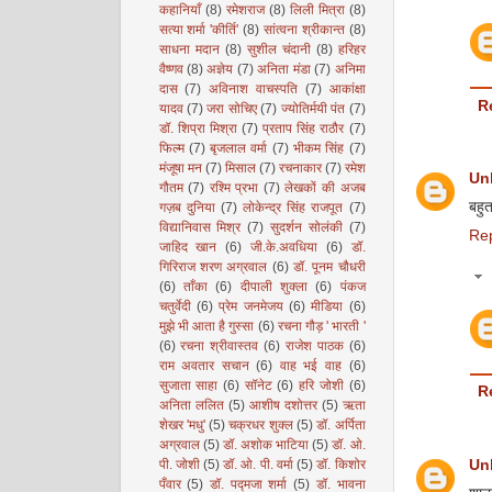
कहानियाँ
(8)
रमेशराज
(8)
लिली मित्रा
(8)
सत्या शर्मा 'कीर्ति'
(8)
सांत्वना श्रीकान्त
(8)
साधना मदान
(8)
सुशील चंदानी
(8)
हरिहर
वैष्णव
(8)
अज्ञेय
(7)
अनिता मंडा
(7)
अनिमा
दास
(7)
अविनाश वाचस्पति
(7)
आकांक्षा
R
यादव
(7)
जरा सोचिए
(7)
ज्योतिर्मयी पंत
(7)
डॉ. शिप्रा मिश्रा
(7)
प्रताप सिंह राठौर
(7)
फिल्म
(7)
बृजलाल वर्मा
(7)
भीकम सिंह
(7)
मंजूषा मन
(7)
मिसाल
(7)
रचनाकार
(7)
रमेश
Un
गौतम
(7)
रश्मि प्रभा
(7)
लेखकों की अजब
बहुत
गज़ब दुनिया
(7)
लोकेन्द्र सिंह राजपूत
(7)
विद्यानिवास मिश्र
(7)
सुदर्शन सोलंकी
(7)
Re
जाहिद खान
(6)
जी.के.अवधिया
(6)
डॉ.
गिरिराज शरण अग्रवाल
(6)
डॉ. पूनम चौधरी
(6)
ताँका
(6)
दीपाली शुक्ला
(6)
पंकज
चतुर्वेदी
(6)
प्रेम जनमेजय
(6)
मीडिया
(6)
मुझे भी आता है गुस्सा
(6)
रचना गौड़ ' भारती '
(6)
रचना श्रीवास्तव
(6)
राजेश पाठक
(6)
राम अवतार सचान
(6)
वाह भई वाह
(6)
सुजाता साहा
(6)
सॉनेट
(6)
हरि जोशी
(6)
R
अनिता ललित
(5)
आशीष दशोत्तर
(5)
ऋता
शेखर 'मधु'
(5)
चक्रधर शुक्ल
(5)
डॉ. अर्पिता
अग्रवाल
(5)
डॉ. अशोक भाटिया
(5)
डॉ. ओ.
पी. जोशी
(5)
डॉ. ओ. पी. वर्मा
(5)
डॉ. किशोर
Un
पँवार
(5)
डॉ. पद्मजा शर्मा
(5)
डॉ. भावना