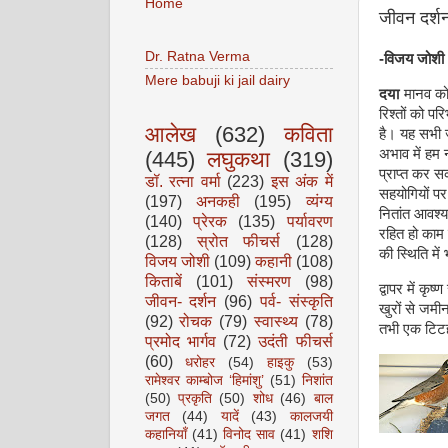
Home
जीवन दर्शन
Dr. Ratna Verma
-
विजय जोश
Mere babuji ki jail dairy
दया
मानव को ई
रिश्तों को पर
आलेख
(632)
कविता
है। यह सभी ज
अभाव में हम 
(445)
लघुकथा
(319)
प्राप्त कर स
डॉ. रत्ना वर्मा
(223)
इस अंक में
सहयोगियों पर
(197)
अनकही
(195)
व्यंग्य
नितांत आवश्य
(140)
प्रेरक
(135)
पर्यावरण
रहित हो काम 
(128)
स्रोत फीचर्स
(128)
की स्थिति मे
विजय जोशी
(109)
कहानी
(108)
किताबें
(101)
संस्मरण
(98)
द्वापर में क
जीवन- दर्शन
(96)
पर्व- संस्कृति
खुरों से जमीन
(92)
रोचक
(79)
स्वास्थ्य
(78)
तभी एक टिटह
प्रमोद भार्गव
(72)
उदंती फीचर्स
(60)
धरोहर
(54)
हाइकु
(53)
रामेश्वर काम्बोज ‘हिमांशु’
(51)
निशांत
(50)
प्रकृति
(50)
शोध
(46)
बाल
जगत
(44)
यादें
(43)
कालजयी
कहानियाँ
(41)
विनोद साव
(41)
शशि