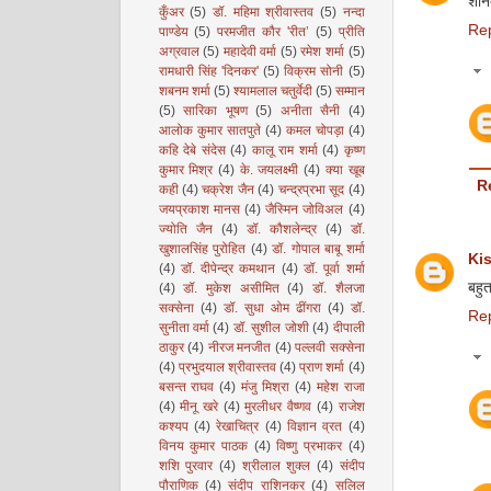
शान
कुँअर
(5)
डॉ. महिमा श्रीवास्तव
(5)
नन्दा
Re
पाण्डेय
(5)
परमजीत कौर 'रीत’
(5)
प्रीति
अग्रवाल
(5)
महादेवी वर्मा
(5)
रमेश शर्मा
(5)
रामधारी सिंह 'दिनकर'
(5)
विक्रम सोनी
(5)
शबनम शर्मा
(5)
श्यामलाल चतुर्वेदी
(5)
सम्मान
(5)
सारिका भूषण
(5)
अनीता सैनी
(4)
आलोक कुमार सातपुते
(4)
कमल चोपड़ा
(4)
कहि देबे संदेस
(4)
कालू राम शर्मा
(4)
कृष्ण
कुमार मिश्र
(4)
के. जयलक्ष्मी
(4)
क्या खूब
R
कही
(4)
चक्रेश जैन
(4)
चन्द्रप्रभा सूद
(4)
जयप्रकाश मानस
(4)
जैस्मिन जोविअल
(4)
ज्योति जैन
(4)
डॉ. कौशलेन्द्र
(4)
डॉ.
खुशालसिंह पुरोहित
(4)
डॉ. गोपाल बाबू शर्मा
Ki
(4)
डॉ. दीपेन्द्र कमथान
(4)
डॉ. पूर्वा शर्मा
बहुत
(4)
डॉ. मुकेश असीमित
(4)
डॉ. शैलजा
सक्सेना
(4)
डॉ. सुधा ओम ढींगरा
(4)
डॉ.
Re
सुनीता वर्मा
(4)
डॉ. सुशील जोशी
(4)
दीपाली
ठाकुर
(4)
नीरज मनजीत
(4)
पल्लवी सक्सेना
(4)
प्रभुदयाल श्रीवास्तव
(4)
प्राण शर्मा
(4)
बसन्त राघव
(4)
मंजु मिश्रा
(4)
महेश राजा
(4)
मीनू खरे
(4)
मुरलीधर वैष्णव
(4)
राजेश
कश्यप
(4)
रेखाचित्र
(4)
विज्ञान व्रत
(4)
विनय कुमार पाठक
(4)
विष्णु प्रभाकर
(4)
शशि पुरवार
(4)
श्रीलाल शुक्ल
(4)
संदीप
पौराणिक
(4)
संदीप राशिनकर
(4)
सलिल