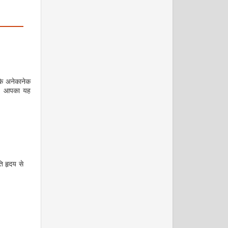
सके अनेकानेक
है। आपका यह
मई-जून 2009
 हृदय से
जुलाई 2009