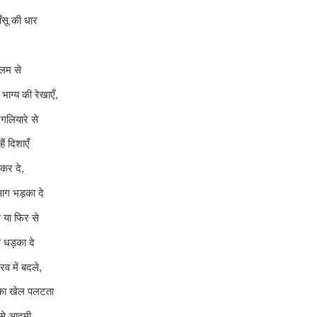
आँसू की धार
कलम से
े भाग्य की रेखाएँ,
के गलियारे से
ं दिशाएँ
 कर दे,
आग भड़का दे
 या फिर से
 धड़का दे
व में बदले,
ा खेल पलटता
 से आदमी