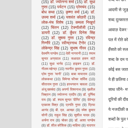
(15)
डॉ. ज्योत्स्ना शर्मा
(15)
डॉ. सुधा
गुप्ता
(15)
पर्यटन
(15)
प्रेमचंद
(15)
आदमी से जु
बोध कथा
(15)
कृष्णा वर्मा
(14)
डॉ.
उपमा शर्मा
(14)
यशवंत कोठारी
(13)
शब्द दुत्कारत
लोक-मंच विशेष
(13)
कमला निखुर्पा
(12)
चिंतन
(12)
टेक्नॉलॉजी
(12)
आवाज़ देकर प
डायरी
(12)
डॉ. कुँवर दिनेश सिंह
(12)
डॉ. सुषमा गुप्ता
(12)
रविन्द्र
पल में रोते को
गिन्नौरे
(12)
रवीन्द्रनाथ टैगोर
(12)
लोकेन्द्र सिंह
(12)
सुभाष नीरव
(12)
हँसाते को रुला
देवमणि पाण्डेय
(11)
देवी नागरानी
(11)
श्याम
सुन्दर अग्रवाल
(11)
सआदत हसन मंटो
शब्द के दम 
(11)
सुधा भार्गव
(11)
हाइबन
(11)
डॉ.
नीलम महेन्द्र
(10)
नवनीत कुमार गुप्ता
(10)
कोई बस जाता ह
प्रेम गुप्ता 'मानी’
(10)
बाबा मायाराम
(10)
लोककथा
(10)
विमेन्स फीचर सर्विस
(10)
ये ही छलिया 
सीताराम गुप्ता
(10)
हरभगवान चावला
(10)
साथ जीने- मरन
अंजू खरबंदा
(9)
अपर्णा विश्वनाथ
(9)
ख़लील
जिब्रान
(9)
ज्योत्स्ना प्रदीप
(9)
डॉ. पूर्णिमा
दूरियों की दीवा
राय
(9)
डॉ. श्याम सुन्दर 'दीप्ति'
(9)
देवेन्द्र
प्रकाश मिश्र
(9)
प्रगति गुप्ता
(9)
प्रिया
ये नजदीकी 
आनंद
(9)
बी. एल. आच्छा
(9)
रमेश कुमार
सोनी
(9)
राहुल सिंह
(9)
सुशील यादव
(9)
शब्दों के पु
अर्चना राय
(8)
चोका
(8)
डॉ. आशा पाण्डेय
(8)
डॉ. शील कौशिक
(8)
माहिया
(8)
यादगार