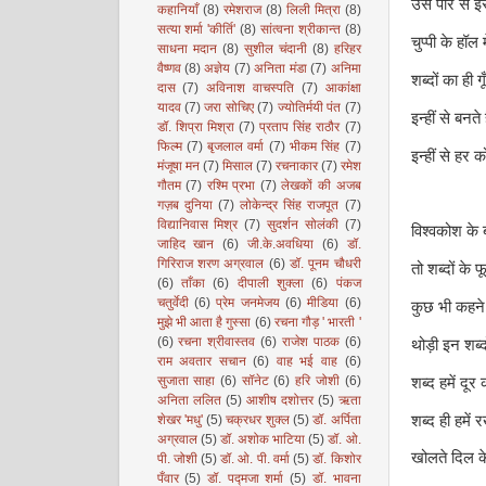
उस पार से 
कहानियाँ
(8)
रमेशराज
(8)
लिली मित्रा
(8)
सत्या शर्मा 'कीर्ति'
(8)
सांत्वना श्रीकान्त
(8)
चुप्पी के हॉल म
साधना मदान
(8)
सुशील चंदानी
(8)
हरिहर
वैष्णव
(8)
अज्ञेय
(7)
अनिता मंडा
(7)
अनिमा
शब्दों का ही ग
दास
(7)
अविनाश वाचस्पति
(7)
आकांक्षा
यादव
(7)
जरा सोचिए
(7)
ज्योतिर्मयी पंत
(7)
इन्हीं से बनते 
डॉ. शिप्रा मिश्रा
(7)
प्रताप सिंह राठौर
(7)
फिल्म
(7)
बृजलाल वर्मा
(7)
भीकम सिंह
(7)
इन्हीं से हर 
मंजूषा मन
(7)
मिसाल
(7)
रचनाकार
(7)
रमेश
गौतम
(7)
रश्मि प्रभा
(7)
लेखकों की अजब
गज़ब दुनिया
(7)
लोकेन्द्र सिंह राजपूत
(7)
विद्यानिवास मिश्र
(7)
सुदर्शन सोलंकी
(7)
विश्वकोश के ब
जाहिद खान
(6)
जी.के.अवधिया
(6)
डॉ.
गिरिराज शरण अग्रवाल
(6)
डॉ. पूनम चौधरी
तो शब्दों के फ
(6)
ताँका
(6)
दीपाली शुक्ला
(6)
पंकज
चतुर्वेदी
(6)
प्रेम जनमेजय
(6)
मीडिया
(6)
कुछ भी कहने
मुझे भी आता है गुस्सा
(6)
रचना गौड़ ' भारती '
(6)
रचना श्रीवास्तव
(6)
राजेश पाठक
(6)
थोड़ी इन शब्दो
राम अवतार सचान
(6)
वाह भई वाह
(6)
सुजाता साहा
(6)
सॉनेट
(6)
हरि जोशी
(6)
शब्द हमें दूर
अनिता ललित
(5)
आशीष दशोत्तर
(5)
ऋता
शब्द ही हमें र
शेखर 'मधु'
(5)
चक्रधर शुक्ल
(5)
डॉ. अर्पिता
अग्रवाल
(5)
डॉ. अशोक भाटिया
(5)
डॉ. ओ.
खोलते दिल क
पी. जोशी
(5)
डॉ. ओ. पी. वर्मा
(5)
डॉ. किशोर
पँवार
(5)
डॉ. पद्मजा शर्मा
(5)
डॉ. भावना