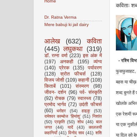
Home
कविताः शब्
Dr. Ratna Verma
Mere babuji ki jail dairy
आलेख
(632)
कविता
(445)
लघुकथा
(319)
डॉ. रत्ना वर्मा
(223)
इस अंक में
- रश्मि विभ
(197)
अनकही
(195)
व्यंग्य
(140)
प्रेरक
(135)
पर्यावरण
फुसफुसाहट, 
(128)
स्रोत फीचर्स
(128)
विजय जोशी
(109)
कहानी
(108)
बहस या चीख़
किताबें
(101)
संस्मरण
(98)
जीवन- दर्शन
(96)
पर्व- संस्कृति
शब्द बुनते है
(92)
रोचक
(79)
स्वास्थ्य
(78)
खोलके अभिव्यक
प्रमोद भार्गव
(72)
उदंती फीचर्स
(60)
धरोहर
(54)
हाइकु
(53)
एक रेशमी र
रामेश्वर काम्बोज ‘हिमांशु’
(51)
निशांत
(50)
प्रकृति
(50)
शोध
(46)
बाल
या एक नुकी
जगत
(44)
यादें
(43)
कालजयी
कहानियाँ
(41)
विनोद साव
(41)
शशि
या दिल को बे