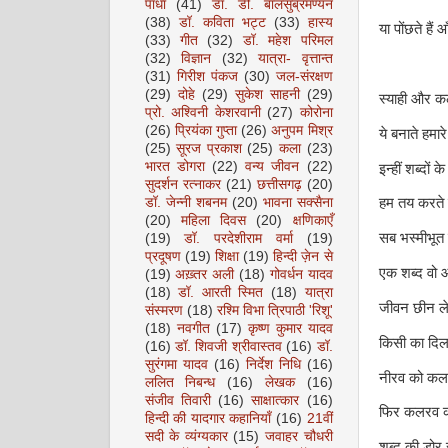
पाधा
(41)
डॉ. डी. बालसुब्रमण्यन
(38)
डॉ. कविता भट्ट
(33)
हास्य
या पोंछते हैं 
(33)
गीत
(32)
डॉ. महेश परिमल
(32)
विज्ञान
(32)
यात्रा- वृत्तान्त
(31)
गिरीश पंकज
(30)
जल-संरक्षण
(29)
दोहे
(29)
सुकेश साहनी
(29)
स्याही और 
प्रो. अश्विनी केशरवानी
(27)
कोरोना
(26)
प्रियंका गुप्ता
(26)
अनुपम मिश्र
ये बनाते हमार
(25)
सूरज प्रकाश
(25)
कला
(23)
भारत डोगरा
(22)
वन्य जीवन
(22)
इन्हीं शब्दों 
सुदर्शन रत्नाकर
(21)
छत्तीसगढ़
(20)
डॉ. जेन्नी शबनम
(20)
भावना सक्सैना
हम तय करते है
(20)
महिला दिवस
(20)
क्षणिकाएँ
सब भस्मीभूत
(19)
डॉ. परदेशीराम वर्मा
(19)
प्रदूषण
(19)
शिक्षा
(19)
हिन्दी ज़ेन से
एक शब्द वो 
(19)
अख़्तर अली
(18)
गोवर्धन यादव
(18)
डॉ. आरती स्मित
(18)
यात्रा
जीवन छीन ले
संस्मरण
(18)
रश्मि विभा त्रिपाठी 'रिशू'
(18)
नवगीत
(17)
कृष्ण कुमार यादव
किसी का दिल
(16)
डॉ. शिवजी श्रीवास्तव
(16)
डॉ.
सुरंगमा यादव
(16)
निर्देश निधि
(16)
नीरव को कलर
ललित निबन्ध
(16)
लेखक
(16)
संजीव तिवारी
(16)
साक्षात्कार
(16)
फिर कलरव क
हिन्दी की यादगार कहानियाँ
(16)
21वीं
सदी के व्यंग्यकार
(15)
जवाहर चौधरी
शब्द की डोर