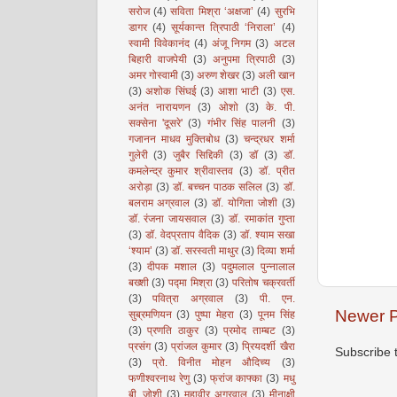
सरोज
(4)
सविता मिश्रा ‘अक्षजा’
(4)
सुरभि
डागर
(4)
सूर्यकान्त त्रिपाठी ‘निराला’
(4)
स्वामी विवेकानंद
(4)
अंजू निगम
(3)
अटल
बिहारी वाजपेयी
(3)
अनुपमा त्रिपाठी
(3)
अमर गोस्वामी
(3)
अरुण शेखर
(3)
अली खान
(3)
अशोक सिंघई
(3)
आशा भाटी
(3)
एस.
अनंत नारायणन
(3)
ओशो
(3)
के. पी.
सक्सेना 'दूसरे'
(3)
गंभीर सिंह पालनी
(3)
गजानन माधव मुक्तिबोध
(3)
चन्द्रधर शर्मा
गुलेरी
(3)
जुबैर सिद्दिकी
(3)
डॉ
(3)
डॉ.
कमलेन्द्र कुमार श्रीवास्तव
(3)
डॉ. प्रीत
अरोड़ा
(3)
डॉ. बच्चन पाठक सलिल
(3)
डॉ.
बलराम अग्रवाल
(3)
डॉ. योगिता जोशी
(3)
डॉ. रंजना जायसवाल
(3)
डॉ. रमाकांत गुप्ता
(3)
डॉ. वेदप्रताप वैदिक
(3)
डॉ. श्याम सखा
‘श्याम’
(3)
डॉ. सरस्वती माथुर
(3)
दिव्या शर्मा
(3)
दीपक मशाल
(3)
पदुमलाल पुन्नालाल
बख्शी
(3)
पद्मा मिश्रा
(3)
परितोष चक्रवर्ती
(3)
पवित्रा अग्रवाल
(3)
पी. एन.
Newer P
सुब्रमणियन
(3)
पुष्पा मेहरा
(3)
पूनम सिंह
(3)
प्रणति ठाकुर
(3)
प्रमोद ताम्बट
(3)
प्रसंग
(3)
प्रांजल कुमार
(3)
प्रियदर्शी खैरा
Subscribe 
(3)
प्रो. विनीत मोहन औदिच्य
(3)
फणीश्वरनाथ रेणु
(3)
फ्रांज काफ्का
(3)
मधु
बी. जोशी
(3)
महावीर अग्रवाल
(3)
मीनाक्षी