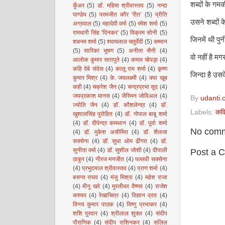
शब्दों के गम
कुँअर
(5)
डॉ. महिमा श्रीवास्तव
(5)
नन्दा
पाण्डेय
(5)
परमजीत कौर 'रीत’
(5)
प्रीति
उसने शब्दों क
अग्रवाल
(5)
महादेवी वर्मा
(5)
रमेश शर्मा
(5)
रामधारी सिंह 'दिनकर'
(5)
विक्रम सोनी
(5)
जिनमें थी पुन
शबनम शर्मा
(5)
श्यामलाल चतुर्वेदी
(5)
सम्मान
(5)
सारिका भूषण
(5)
अनीता सैनी
(4)
वो नहीं है म
आलोक कुमार सातपुते
(4)
कमल चोपड़ा
(4)
कहि देबे संदेस
(4)
कालू राम शर्मा
(4)
कृष्ण
जिन्दा है उ
कुमार मिश्र
(4)
के. जयलक्ष्मी
(4)
क्या खूब
कही
(4)
चक्रेश जैन
(4)
चन्द्रप्रभा सूद
(4)
जयप्रकाश मानस
(4)
जैस्मिन जोविअल
(4)
By
udanti.
ज्योति जैन
(4)
डॉ. कौशलेन्द्र
(4)
डॉ.
Labels:
कवि
खुशालसिंह पुरोहित
(4)
डॉ. गोपाल बाबू शर्मा
(4)
डॉ. दीपेन्द्र कमथान
(4)
डॉ. पूर्वा शर्मा
No comm
(4)
डॉ. मुकेश असीमित
(4)
डॉ. शैलजा
सक्सेना
(4)
डॉ. सुधा ओम ढींगरा
(4)
डॉ.
सुनीता वर्मा
(4)
डॉ. सुशील जोशी
(4)
दीपाली
Post a 
ठाकुर
(4)
नीरज मनजीत
(4)
पल्लवी सक्सेना
(4)
प्रभुदयाल श्रीवास्तव
(4)
प्राण शर्मा
(4)
बसन्त राघव
(4)
मंजु मिश्रा
(4)
महेश राजा
(4)
मीनू खरे
(4)
मुरलीधर वैष्णव
(4)
राजेश
कश्यप
(4)
रेखाचित्र
(4)
विज्ञान व्रत
(4)
विनय कुमार पाठक
(4)
विष्णु प्रभाकर
(4)
शशि पुरवार
(4)
श्रीलाल शुक्ल
(4)
संदीप
पौराणिक
(4)
संदीप राशिनकर
(4)
सलिल