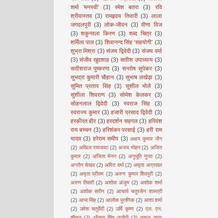
शर्मा 'मनस्वी'
(3)
रमेश बतरा
(3)
रवि
श्रीवास्तव
(3)
रामहृदय तिवारी
(3)
लाला
जगदलपुरी
(3)
लोक-जीवन
(3)
वीणा विज
(3)
शकुन्तला किरण
(3)
शब्द चित्र
(3)
शर्मिला पाल
(3)
शिवानन्द सिंह ‘सहयोगी’
(3)
शुभ्रा मिश्रा
(3)
संजय द्विवेदी
(3)
संजय वर्मा
(3)
संजीव खुदशाह
(3)
सतीश उपाध्याय
(3)
सतीशराज पुष्करणा
(3)
सन्तोष सुपेकर
(3)
सुभद्रा कुमारी चौहान
(3)
सुभाष लखेड़ा
(3)
सुमित प्रताप सिंह
(3)
सुशील भोले
(3)
सुशीला शिवराण
(3)
सोमेश केलकर
(3)
सोहनलाल द्विवेदी
(3)
स्वराज सिंह
(3)
स्वराज्य कुमार
(3)
हजारी प्रसाद द्विवेदी
(3)
हरकीरत हीर
(3)
हरदर्शन सहगल
(3)
हरिवंश
राय बच्चन
(3)
हरिशंकर परसाई
(3)
हरी राम
यादव
(3)
हरेराम समीप
(3)
अक्षय कुमार जैन
(2)
अखिल रायजादा
(2)
अजय मोहन
(2)
अजित
कुमार
(2)
अजिता मेनन
(2)
अनुभूति गुप्ता
(2)
अन्तोन चेखव
(2)
अमित वर्मा
(2)
अमृता अग्रवाल
(2)
अमृता प्रीतम
(2)
अरुण कुमार शिवपुरी
(2)
अरुण तिवारी
(2)
अशोक अंजुम
(2)
अशोक शर्मा
(2)
अशोक सरीन
(2)
आचार्य चतुरसेन शास्त्री
(2)
आभा सिंह
(2)
आलोक पुराणिक
(2)
आशा शर्मा
(2)
उमेश चतुर्वेदी
(2)
उर्मि कृष्ण
(2)
एल. एन.
शीतल
(2)
ओंकार सिंह जनौटी
(2)
कमल कपूर