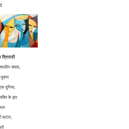
द
ा त्रिपाठी
शालीन संवाद,
-पुकार
ं एक दुनिया,
्ति के द्वार
ूमाल
ली कटार,
धते