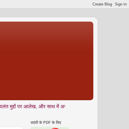
 पर आलेख, और साथ में अनकही • यात्रा वृतांत • संस्मरण • कहानी • कविता
उदंती के PDF के लिए