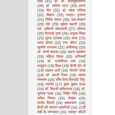
पाधा
(41)
डॉ. डी. बालसुब्रमण्यन
(38)
डॉ. कविता भट्ट
(33)
हास्य
(33)
गीत
(32)
डॉ. महेश परिमल
(32)
विज्ञान
(32)
यात्रा- वृत्तान्त
(31)
गिरीश पंकज
(30)
जल-संरक्षण
(29)
दोहे
(29)
सुकेश साहनी
(29)
प्रो. अश्विनी केशरवानी
(27)
कोरोना
(26)
प्रियंका गुप्ता
(26)
अनुपम मिश्र
(25)
सूरज प्रकाश
(25)
कला
(23)
भारत डोगरा
(22)
वन्य जीवन
(22)
सुदर्शन रत्नाकर
(21)
छत्तीसगढ़
(20)
डॉ. जेन्नी शबनम
(20)
भावना सक्सैना
(20)
महिला दिवस
(20)
क्षणिकाएँ
(19)
डॉ. परदेशीराम वर्मा
(19)
प्रदूषण
(19)
शिक्षा
(19)
हिन्दी ज़ेन से
(19)
अख़्तर अली
(18)
गोवर्धन यादव
(18)
डॉ. आरती स्मित
(18)
यात्रा
संस्मरण
(18)
रश्मि विभा त्रिपाठी 'रिशू'
(18)
नवगीत
(17)
कृष्ण कुमार यादव
(16)
डॉ. शिवजी श्रीवास्तव
(16)
डॉ.
सुरंगमा यादव
(16)
निर्देश निधि
(16)
ललित निबन्ध
(16)
लेखक
(16)
संजीव तिवारी
(16)
साक्षात्कार
(16)
हिन्दी की यादगार कहानियाँ
(16)
21वीं
सदी के व्यंग्यकार
(15)
जवाहर चौधरी