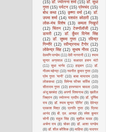
(15)
डॉ. ज्योत्स्ना शर्मा
(15)
डॉ. सुधा
गुप्ता
(15)
पर्यटन
(15)
प्रेमचंद
(15)
बोध कथा
(15)
कृष्णा वर्मा
(14)
डॉ.
उपमा शर्मा
(14)
यशवंत कोठारी
(13)
लोक-मंच विशेष
(13)
कमला निखुर्पा
(12)
चिंतन
(12)
टेक्नॉलॉजी
(12)
डायरी
(12)
डॉ. कुँवर दिनेश सिंह
(12)
डॉ. सुषमा गुप्ता
(12)
रविन्द्र
गिन्नौरे
(12)
रवीन्द्रनाथ टैगोर
(12)
लोकेन्द्र सिंह
(12)
सुभाष नीरव
(12)
देवमणि पाण्डेय
(11)
देवी नागरानी
(11)
श्याम
सुन्दर अग्रवाल
(11)
सआदत हसन मंटो
(11)
सुधा भार्गव
(11)
हाइबन
(11)
डॉ.
नीलम महेन्द्र
(10)
नवनीत कुमार गुप्ता
(10)
प्रेम गुप्ता 'मानी’
(10)
बाबा मायाराम
(10)
लोककथा
(10)
विमेन्स फीचर सर्विस
(10)
सीताराम गुप्ता
(10)
हरभगवान चावला
(10)
अंजू खरबंदा
(9)
अपर्णा विश्वनाथ
(9)
ख़लील
जिब्रान
(9)
ज्योत्स्ना प्रदीप
(9)
डॉ. पूर्णिमा
राय
(9)
डॉ. श्याम सुन्दर 'दीप्ति'
(9)
देवेन्द्र
प्रकाश मिश्र
(9)
प्रगति गुप्ता
(9)
प्रिया
आनंद
(9)
बी. एल. आच्छा
(9)
रमेश कुमार
सोनी
(9)
राहुल सिंह
(9)
सुशील यादव
(9)
अर्चना राय
(8)
चोका
(8)
डॉ. आशा पाण्डेय
(8)
डॉ. शील कौशिक
(8)
माहिया
(8)
यादगार