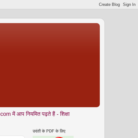
ियमित पढ़ते हैं - शिक्षा • समाज • कला- संस्कृति • पर्यावरण आदि से जुड
उदंती के PDF के लिए