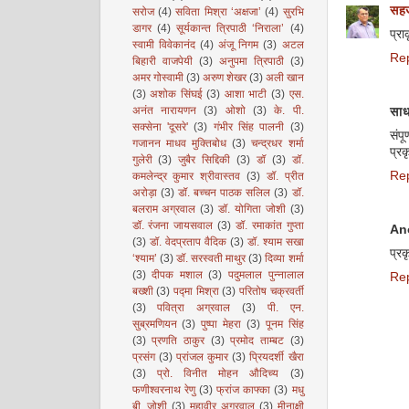
सहज
सरोज
(4)
सविता मिश्रा ‘अक्षजा’
(4)
सुरभि
डागर
(4)
सूर्यकान्त त्रिपाठी ‘निराला’
(4)
प्र
स्वामी विवेकानंद
(4)
अंजू निगम
(3)
अटल
Re
बिहारी वाजपेयी
(3)
अनुपमा त्रिपाठी
(3)
अमर गोस्वामी
(3)
अरुण शेखर
(3)
अली खान
(3)
अशोक सिंघई
(3)
आशा भाटी
(3)
एस.
अनंत नारायणन
(3)
ओशो
(3)
के. पी.
सा
सक्सेना 'दूसरे'
(3)
गंभीर सिंह पालनी
(3)
संपू
गजानन माधव मुक्तिबोध
(3)
चन्द्रधर शर्मा
प्रक
गुलेरी
(3)
जुबैर सिद्दिकी
(3)
डॉ
(3)
डॉ.
Re
कमलेन्द्र कुमार श्रीवास्तव
(3)
डॉ. प्रीत
अरोड़ा
(3)
डॉ. बच्चन पाठक सलिल
(3)
डॉ.
बलराम अग्रवाल
(3)
डॉ. योगिता जोशी
(3)
डॉ. रंजना जायसवाल
(3)
डॉ. रमाकांत गुप्ता
An
(3)
डॉ. वेदप्रताप वैदिक
(3)
डॉ. श्याम सखा
प्रक
‘श्याम’
(3)
डॉ. सरस्वती माथुर
(3)
दिव्या शर्मा
(3)
दीपक मशाल
(3)
पदुमलाल पुन्नालाल
Re
बख्शी
(3)
पद्मा मिश्रा
(3)
परितोष चक्रवर्ती
(3)
पवित्रा अग्रवाल
(3)
पी. एन.
सुब्रमणियन
(3)
पुष्पा मेहरा
(3)
पूनम सिंह
(3)
प्रणति ठाकुर
(3)
प्रमोद ताम्बट
(3)
प्रसंग
(3)
प्रांजल कुमार
(3)
प्रियदर्शी खैरा
(3)
प्रो. विनीत मोहन औदिच्य
(3)
फणीश्वरनाथ रेणु
(3)
फ्रांज काफ्का
(3)
मधु
बी. जोशी
(3)
महावीर अग्रवाल
(3)
मीनाक्षी