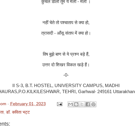
कुचल डालो तुम ये मैली - मैली ।
नहीं चेते तो पश्चाताप से क्या हो
,
त्रासदी - आँसू संताप में क्या हो।
विष बुझे बाण से ये प्रश्न बड़े हैं
,
उत्तर दो शिखर विकल खड़े हैं।
-0-
II S-
3
, B.T. HOSTEL,
UNIVERSITY CAMPUS, MADHI
AURAS,P.O.KILKILESHWAR, TEHRI, Garhwal-
249161
Uttarakhan
com
-
February 01, 2023
ता
,
डॉ. कविता भट्ट
nts: