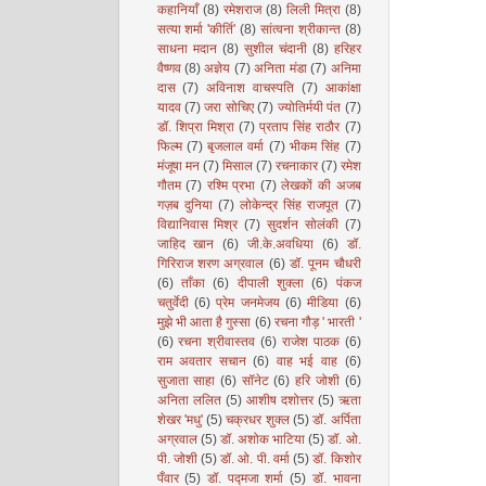
कहानियाँ
(8)
रमेशराज
(8)
लिली मित्रा
(8)
सत्या शर्मा 'कीर्ति'
(8)
सांत्वना श्रीकान्त
(8)
साधना मदान
(8)
सुशील चंदानी
(8)
हरिहर
वैष्णव
(8)
अज्ञेय
(7)
अनिता मंडा
(7)
अनिमा
दास
(7)
अविनाश वाचस्पति
(7)
आकांक्षा
यादव
(7)
जरा सोचिए
(7)
ज्योतिर्मयी पंत
(7)
डॉ. शिप्रा मिश्रा
(7)
प्रताप सिंह राठौर
(7)
फिल्म
(7)
बृजलाल वर्मा
(7)
भीकम सिंह
(7)
मंजूषा मन
(7)
मिसाल
(7)
रचनाकार
(7)
रमेश
गौतम
(7)
रश्मि प्रभा
(7)
लेखकों की अजब
गज़ब दुनिया
(7)
लोकेन्द्र सिंह राजपूत
(7)
विद्यानिवास मिश्र
(7)
सुदर्शन सोलंकी
(7)
जाहिद खान
(6)
जी.के.अवधिया
(6)
डॉ.
गिरिराज शरण अग्रवाल
(6)
डॉ. पूनम चौधरी
(6)
ताँका
(6)
दीपाली शुक्ला
(6)
पंकज
चतुर्वेदी
(6)
प्रेम जनमेजय
(6)
मीडिया
(6)
मुझे भी आता है गुस्सा
(6)
रचना गौड़ ' भारती '
(6)
रचना श्रीवास्तव
(6)
राजेश पाठक
(6)
राम अवतार सचान
(6)
वाह भई वाह
(6)
सुजाता साहा
(6)
सॉनेट
(6)
हरि जोशी
(6)
अनिता ललित
(5)
आशीष दशोत्तर
(5)
ऋता
शेखर 'मधु'
(5)
चक्रधर शुक्ल
(5)
डॉ. अर्पिता
अग्रवाल
(5)
डॉ. अशोक भाटिया
(5)
डॉ. ओ.
पी. जोशी
(5)
डॉ. ओ. पी. वर्मा
(5)
डॉ. किशोर
पँवार
(5)
डॉ. पद्मजा शर्मा
(5)
डॉ. भावना