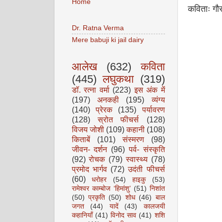
Home
कविताः गौर
Dr. Ratna Verma
Mere babuji ki jail dairy
आलेख
(632)
कविता
(445)
लघुकथा
(319)
डॉ. रत्ना वर्मा
(223)
इस अंक में
(197)
अनकही
(195)
व्यंग्य
(140)
प्रेरक
(135)
पर्यावरण
(128)
स्रोत फीचर्स
(128)
विजय जोशी
(109)
कहानी
(108)
किताबें
(101)
संस्मरण
(98)
जीवन- दर्शन
(96)
पर्व- संस्कृति
(92)
रोचक
(79)
स्वास्थ्य
(78)
प्रमोद भार्गव
(72)
उदंती फीचर्स
(60)
धरोहर
(54)
हाइकु
(53)
रामेश्वर काम्बोज ‘हिमांशु’
(51)
निशांत
(50)
प्रकृति
(50)
शोध
(46)
बाल
जगत
(44)
यादें
(43)
कालजयी
कहानियाँ
(41)
विनोद साव
(41)
शशि