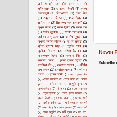
शर्मा 'मनस्वी'
(3)
रमेश बतरा
(3)
रवि
श्रीवास्तव
(3)
रामहृदय तिवारी
(3)
लाला
जगदलपुरी
(3)
लोक-जीवन
(3)
वीणा विज
(3)
शकुन्तला किरण
(3)
शब्द चित्र
(3)
शर्मिला पाल
(3)
शिवानन्द सिंह ‘सहयोगी’
(3)
शुभ्रा मिश्रा
(3)
संजय द्विवेदी
(3)
संजय वर्मा
(3)
संजीव खुदशाह
(3)
सतीश उपाध्याय
(3)
सतीशराज पुष्करणा
(3)
सन्तोष सुपेकर
(3)
सुभद्रा कुमारी चौहान
(3)
सुभाष लखेड़ा
(3)
सुमित प्रताप सिंह
(3)
सुशील भोले
(3)
सुशीला शिवराण
(3)
सोमेश केलकर
(3)
Newer P
सोहनलाल द्विवेदी
(3)
स्वराज सिंह
(3)
स्वराज्य कुमार
(3)
हजारी प्रसाद द्विवेदी
(3)
Subscribe 
हरकीरत हीर
(3)
हरदर्शन सहगल
(3)
हरिवंश
राय बच्चन
(3)
हरिशंकर परसाई
(3)
हरी राम
यादव
(3)
हरेराम समीप
(3)
अक्षय कुमार जैन
(2)
अखिल रायजादा
(2)
अजय मोहन
(2)
अजित
कुमार
(2)
अजिता मेनन
(2)
अनुभूति गुप्ता
(2)
अन्तोन चेखव
(2)
अमित वर्मा
(2)
अमृता अग्रवाल
(2)
अमृता प्रीतम
(2)
अरुण कुमार शिवपुरी
(2)
अरुण तिवारी
(2)
अशोक अंजुम
(2)
अशोक शर्मा
(2)
अशोक सरीन
(2)
आचार्य चतुरसेन शास्त्री
(2)
आभा सिंह
(2)
आलोक पुराणिक
(2)
आशा शर्मा
(2)
उमेश चतुर्वेदी
(2)
उर्मि कृष्ण
(2)
एल. एन.
शीतल
(2)
ओंकार सिंह जनौटी
(2)
कमल कपूर