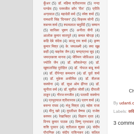
कुँअर
(5)
डॉ. महिमा श्रीवास्तव
(5)
नन्दा
पाण्डेय
(5)
परमजीत कौर 'रीत’
(5)
प्रीति
अग्रवाल
(5)
महादेवी वर्मा
(5)
रमेश शर्मा
(5)
रामधारी सिंह 'दिनकर'
(5)
विक्रम सोनी
(5)
शबनम शर्मा
(5)
श्यामलाल चतुर्वेदी
(5)
सम्मान
(5)
सारिका भूषण
(5)
अनीता सैनी
(4)
आलोक कुमार सातपुते
(4)
कमल चोपड़ा
(4)
कहि देबे संदेस
(4)
कालू राम शर्मा
(4)
कृष्ण
कुमार मिश्र
(4)
के. जयलक्ष्मी
(4)
क्या खूब
कही
(4)
चक्रेश जैन
(4)
चन्द्रप्रभा सूद
(4)
जयप्रकाश मानस
(4)
जैस्मिन जोविअल
(4)
ज्योति जैन
(4)
डॉ. कौशलेन्द्र
(4)
डॉ.
खुशालसिंह पुरोहित
(4)
डॉ. गोपाल बाबू शर्मा
(4)
डॉ. दीपेन्द्र कमथान
(4)
डॉ. पूर्वा शर्मा
(4)
डॉ. मुकेश असीमित
(4)
डॉ. शैलजा
सक्सेना
(4)
डॉ. सुधा ओम ढींगरा
(4)
डॉ.
सुनीता वर्मा
(4)
डॉ. सुशील जोशी
(4)
दीपाली
CH
ठाकुर
(4)
नीरज मनजीत
(4)
पल्लवी सक्सेना
(4)
प्रभुदयाल श्रीवास्तव
(4)
प्राण शर्मा
(4)
By
udanti.
बसन्त राघव
(4)
मंजु मिश्रा
(4)
महेश राजा
(4)
मीनू खरे
(4)
मुरलीधर वैष्णव
(4)
राजेश
Labels:
कवि
कश्यप
(4)
रेखाचित्र
(4)
विज्ञान व्रत
(4)
विनय कुमार पाठक
(4)
विष्णु प्रभाकर
(4)
3 comme
शशि पुरवार
(4)
श्रीलाल शुक्ल
(4)
संदीप
पौराणिक
(4)
संदीप राशिनकर
(4)
सलिल