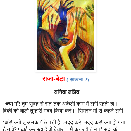
राजा-बेटा
( सांत्वना-2)
-
अनिता ललित
‘
क्या
माँ! तुम सुबह से रात तक अकेली काम में लगी रहती हो।
विकी को बोलो तु
म्हा
री मदद किया करे।
’
सिमरन माँ से कहने लगी।
‘
अरे! क्यों तू उसके पीछे पड़ी है...मदद करे! मदद करे! क्या हो गया
है तुझे? पढ़ाई कर रहा है वो बेचारा। मैं कर रही हूँ न।
’
सदा की