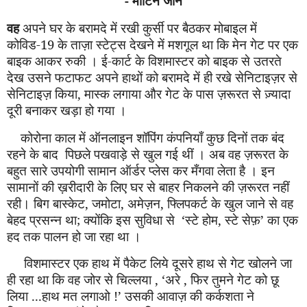
-
मार्टिन जॉन
वह
अपने घर के बरामदे में रखी कुर्सी पर बैठकर मोबाइल में
कोविड-19 के ताज़ा स्टेट्स देखने में मशगूल था कि मेन गेट पर एक
बाइक आकर रुकी । ई-कार्ट के विशमास्टर को बाइक से उतरते
देख उसने फटाफट अपने हाथों को बरामदे में ही रखे सेनिटाइ
ज़
र से
सेनिटाइ
ज़
किया, मास्क लगाया और गेट के पास ज़रूरत से ज़्यादा
दूरी बनाकर खड़ा हो गया ।
कोरोना काल में ऑनलाइन शॉपिंग कंपनि
याँ
कुछ दिनों तक बंद
रहने के बाद
पिछले पखवाड़े से खुल गई थीं । अब वह ज़रूरत के
बहुत सारे उपयोगी सामान ऑर्डर प्लेस कर
मँ
गवा लेता है । इन
सामानों की ख़रीदारी के लिए घर से बाहर निकलने की ज़रूरत नहीं
रही। बिग बास्केट, जमोटा, अमेज़न, फ्लिपकर्ट के खुल जाने से वह
बेहद प्रसन्न था
;
क्योंकि इस सुविधा से
‘स्टे होम, स्टे से
फ़
’ का एक
हद तक पालन हो जा रहा था ।
विशमास्टर एक हाथ में पैकेट लि
ये
दूसरे हाथ से गेट खोलने जा
ही रहा था कि वह जोर से चिल्लया ,
‘
अरे , फिर तुमने गेट को छू
लिया ...हाथ मत लगाओ !
’
उसकी आवाज़ की कर्कशता ने