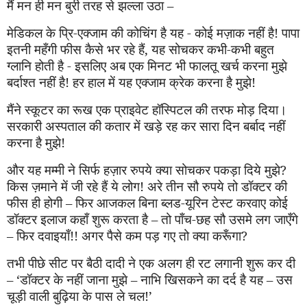
मैं मन ही मन बुरी तरह से झल्ला उठा –
मेडिकल के
प्रि
-एक्जाम की कोचिंग है यह - कोई मज़ाक नहीं है! पापा
इतनी म
हँ
गी फीस कैसे भर रहे हैं
,
यह सोचकर कभी-कभी बहुत
ग्लानि होती है - इसलिए अब एक मिनट भी फालतू खर्च करना मुझे
बर्दाश्त नहीं है! हर हाल में यह एक्जाम क्रेक करना है मुझे!
मैंने स्कूटर का रूख एक प्राइवेट हॉस्पिटल की तरफ मोड़ दिया।
सरकारी अस्पताल की कतार में खड़े रह कर सारा दिन बर्बाद नहीं
करना है मुझे!
और यह मम्मी ने सिर्फ हज़ार रुप
ये
क्या सोचकर पकड़ा दिये मुझे
?
किस
ज़
माने में जी रहे हैं
ये
लोग! अरे तीन सौ रुप
ये
तो डॉक्टर की
फीस ही होगी – फिर आजकल बिना ब्लड-यूरिन टेस्ट करवाए कोई
डॉक्टर इलाज कहाँ शुरू करता है – तो पाँच-
छह
सौ उसमे लग जाएँगे
– फिर दवाइयाँ!! अगर पैसे कम पड़ गए तो क्या क
रूँ
गा
?
तभी पीछे सीट पर बैठी दादी ने एक अलग ही रट लगानी शुरू कर दी
–
‘
डॉक्टर के नहीं जाना मुझे – नाभि खिसकने का दर्द है यह – उस
चूड़ी वाली बुढ़िया के पास ले चल!
’