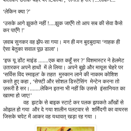
‘
लेकिन क्या ?’
‘
उसके आगे झुकते नहीं !....झुक जा
एँ
गे तो आप सब की सेवा कैसे
कर पा
एँ
गे !
’
ज़वाब सुनकर वह झेंप
-
सा गया। मन ही मन बुदबुदाया ‘नाहक ही
ऐसा बेतुका सवाल पूछ डाला’।
‘
इफ यू डोंट माइंड .......एक बात क
हूँ
सर ?
’
विशमास्टर ने हेलमेट
उतारकर अपने हाथों
में ले लिया। अपने बुझे और मायूस चेहरे पर
‘सर्विस विद स्माइल’ के तहत
मुस्कान लाने की नाकाम कोशिश
करते हुए कहा ,
‘
सेफ्टी और सोशल डिस्टेंसिंग
मेन्टेन करना तो
ज़रूरी है सर।.......लेकिन इतना भी नहीं कि उससे
इंसानियत का
खात्मा हो जाए
!
’
वह झटके से बाइक स्टार्ट कर पलक झपकते आँखों से
ओझल हो गया और दे गया शालीन पलटवार से शर्मिंदगी का वायरस
जिसके चपेट में आकर वह यथाव
त्
खड़ा रह गया ।