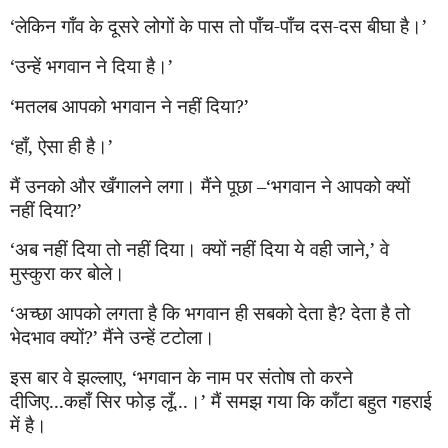
‘
लेकिन गाँव के दूसरे लोगों के पास तो पाँच-पाँच दस-दस बीघा है।
’
‘
उन्हें भगवान ने दिया है।
’
‘
मतलब आपको भगवान ने न
हीं
दिया
?’
‘
हाँ
,
ऐसा ही है।
’
मैं उनको और
खँ
गालने लगा। मैंने पूछा –
‘
भगवान ने आपको क्यों
न
हीं
दिया
?’
‘
अब न
हीं
दिया तो न
हीं
दिया।
क्यों
न
हीं
दिया ये वही जाने
,’
वे
मुस्कुरा कर बोले।
‘
अच्छा आपको लगता है कि भगवान ही सबको देता है
?
देता है तो
भेदभाव क्यों
?’
मैंने उ
न्हें
टटोला।
इस बार वे झल्ला
ए, ‘
भगवान के नाम पर संतोष तो करने
दीजिए...कहाँ सिर फोड़ लूँ...।
’
मैं समझ गया कि
काँ
टा बहुत गहराई
में है।