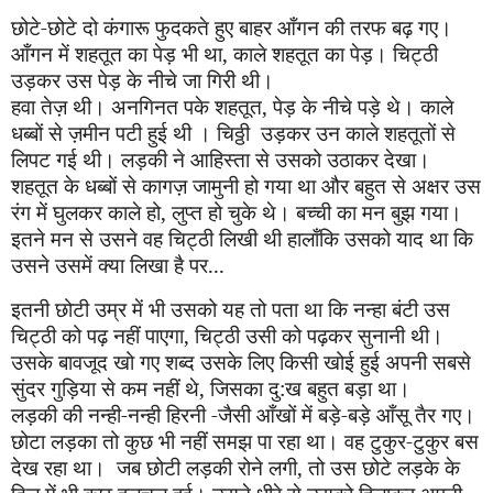
छोटे-छोटे दो कंगारू फुदकते हुए बाहर आँगन की तरफ बढ़ गए।
आँगन में शहतूत का पेड़ भी था
,
काले शहतूत का पेड़। चिट्ठी
उड़कर उस पेड़ के नीचे जा गिरी थी।
हवा तेज़ थी। अनगिनत पके शहतूत
,
पेड़ के नीचे पड़े थे। काले
धब्बों से ज़मीन पटी हुई थी । चिठ्ठी
उड़कर उन काले शहतूतों से
लिपट गई थी। लड़की ने आहिस्ता से उसको उठाकर देखा।
शहतूत के धब्बों से कागज़ जा
मु
नी हो गया था और बहुत से अक्षर उस
रंग में घुलकर काले हो
,
लुप्त हो चुके थे। बच्ची का मन बुझ गया।
इतने मन से उसने वह चिट्ठी लिखी थी हालाँकि उसको याद था कि
उसने उसमें क्या लिखा है पर...
इतनी छोटी उम्र में भी उसको यह तो पता था कि नन्हा बंटी उस
चिट्ठी को पढ़ नहीं पाएगा
,
चिट्ठी उसी को पढ़कर सुनानी थी।
उसके बावजूद खो गए शब्द उसके लिए किसी खोई हुई अपनी सबसे
सुंदर गुड़िया से कम नहीं थे
,
जिसका दु
:
ख बहुत बड़ा था।
लड़की की नन्ही-नन्ही हिरनी
-
जैसी आँखों में बड़े-बड़े
आँ
सू तैर गए।
छोटा लड़का तो कुछ भी नहीं समझ पा रहा था। वह टुकुर-टुकुर बस
देख रहा था।
जब छोटी लड़की रोने लगी
,
तो उस छोटे लड़के के