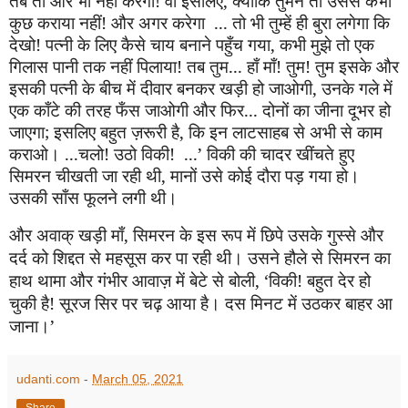
तब तो और भी नहीं करेगा! वो इसलिए, क्योंकि तुमने तो उससे कभी
कुछ कराया नहीं! और अगर करेगा
... तो भी तुम्हें ही बुरा लगेगा कि
देखो! पत्नी के लिए कैसे चाय बनाने पहुँच गया, कभी मुझे तो एक
गिलास पानी तक नहीं पिलाया! तब तुम... हाँ माँ! तुम! तुम इसके और
इसकी पत्नी के बीच में दीवार बनकर खड़ी हो जाओगी, उनके गले में
एक काँटे की तरह फँस जाओगी और फिर... दोनों का जीना दूभर हो
जाएगा
;
इसलिए बहुत ज़रूरी है, कि इन लाटसाहब से अभी से काम
कराओ। ...चलो! उठो विकी!
...
’
विकी की चादर खींचते हुए
सिमरन चीखती जा रही थी, मानों उसे कोई दौरा पड़ गया हो।
उसकी साँस फूलने लगी थी।
और अवाक् खड़ी माँ, सिमरन के इस रूप में छिपे उसके गुस्से और
दर्द को शिद्दत से महसूस कर पा रही थी। उसने हौले से सिमरन का
हाथ थामा और गंभीर आवाज़ में बेटे से बोली,
‘
विकी! बहुत देर हो
चुकी है! सूरज सिर पर चढ़ आया है। दस मिनट में उठकर बाहर आ
जाना।
’
udanti.com
-
March 05, 2021