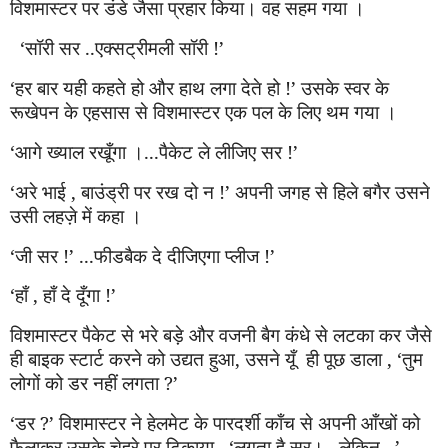
विशमास्टर पर डंडे जैसा प्रहार किया। वह सहम गया ।
‘
सॉरी सर ..एक्सट्रीमली सॉरी !
’
‘
हर बार यही कहते हो और हाथ लगा देते हो !
’
उसके स्वर के
रूखेपन के एहसास से विशमास्टर एक पल के लिए थम गया ।
‘
आगे ख्याल र
खूँ
गा ।...पैकेट ले लीजि
ए
सर !
’
‘
अरे भाई , बाउंड्री पर रख दो न !
’
अपनी जगह से हिले बगैर उसने
उसी लह
ज़े
में कहा ।
‘
जी सर !
’
...फीडबैक दे दीजि
ए
गा प्लीज !
’
‘हाँ
,
हाँ
दे
दूँ
गा !
’
विशमास्टर पैकेट से भरे बड़े और वजनी बैग कंधे से लटका कर जैसे
ही बाइक स्टार्ट करने को उ
द्य
त हुआ
,
उसने
यूँ
ही पूछ डाला ,
‘
तुम
लोगों को डर नहीं लगता ?
’
‘
डर ?
’
विशमास्टर ने हेलमेट के पारदर्शी
काँ
च से अपनी
आँ
खों को
फैलाकर उसके चेहरे पर टिकाया ,
‘
लगता है सर।...लेकिन...
’