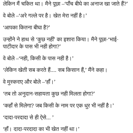
लेकिन मैं चकित था। मैने पूछा –
‘
पाँच बीघे का अनाज खा जाते हैं
?’
वे बोले –
‘
अरे गल्ले पर है। खेत मेरा न
हीं
है
।’
‘
आपका कितना बीघा है
?’
उन्होंने ने हाथ से
‘
कुछ न
हीं’
का इशारा किया। मैने पूछा-
‘
भाई-
पाटीदार के पास भी नही होगा
?’
वे बोले –
‘
नही
,
किसी के पास नही है
।’
‘
लेकिन खेती सब करते हैं.... सब किसान हैं
,’ मैं
ने कहा।
वे मुस्कराए और बोले –
‘
हाँ
।’
‘
तब तो अनुदान-स
हा
यता कुछ नही मिलता होगा
?’
‘
कहाँ से मिलेगा
?
जब किसी के नाम पर एक धुर भी न
हीं
है।
’
‘
दादा-परदादा से ही ऐसे...
’
‘
हाँ। दादा-परदादा का भी खेत न
हीं
था।
’