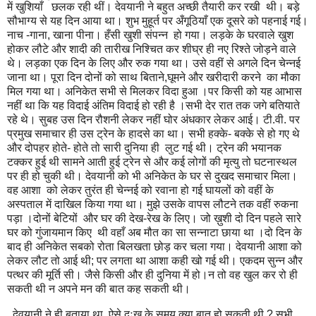
में खुशियाँ छलक रही थीं। देवयानी ने बहुत अच्छी तैयारी कर रखी थी। बड़े
सौभाग्य से यह दिन आया था। शुभ मुहूर्त पर अँगूठियाँ एक दूसरे को पहनाई गई।
नाच -गाना, खाना पीना। हँसी खुशी संपन्न हो गया। लड़के के घरवाले खुश
होकर लौटे और शादी की तारीख निश्चित कर शीघ्र ही नए रिश्ते जोड़ने वाले
थे। लड़का एक दिन के लिए और रुक गया था। उसे वहीं से अगले दिन चेन्नई
जाना था। पूरा दिन दोनों को साथ बिताने,घूमने और खरीदारी करने का मौका
मिल गया था। अनिकेत सभी से मिलकर विदा हुआ ।पर किसी को यह आभास
नहीं था कि यह विदाई अंतिम विदाई हो रही है ।सभी देर रात तक जगे बतियाते
रहे थे। सुबह उस दिन रौशनी लेकर नहीं घोर अंधकार लेकर आई। टी.वी. पर
प्रमुख समाचार ही उस ट्रेन के हादसे का था। सभी हक्के- बक्के से हो गए थे
और दोपहर होते- होते तो सारी दुनिया ही लुट गई थी। ट्रेन की भयानक
टक्कर हुई थी सामने आती हुई ट्रेन से और कई लोगों की मृत्यु तो घटनास्थल
पर ही हो चुकी थी। देवयानी को भी अनिकेत के घर से दुखद समाचार मिला।
वह आशा को लेकर तुरंत ही चेन्नई को रवाना हो गई घायलों को वहीं के
अस्पताल में दाखिल किया गया था। मुझे उसके वापस लौटने तक वहीं रुकना
पड़ा ।दोनों बेटियों और घर की देख-रेख के लिए। जो ख़ुशी दो दिन पहले सारे
घर को गुंजायमान किए थी वहाँ अब मौत का सा सन्नाटा छाया था ।दो दिन के
बाद ही अनिकेत सबको रोता बिलखता छोड़ कर चला गया। देवयानी आशा को
लेकर लौट तो आई थी; पर लगता था आशा कही खो गई थी। एकदम सुन्न और
पत्थर की मूर्ति सी। जैसे किसी और ही दुनिया में हो।न तो वह खुल कर रो ही
सकती थी न अपने मन की बात कह सकती थी।
देवयानी ने ही बताया था ऐसे दुःख के समय क्या बात हो सकती थी ? सभी