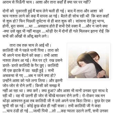
आराम से पिऊँगी चाय। आशा और तारा कहाँ हैं क्या घर पर नहीं?
दोनों को पुकारती हुई मैं चाय लेने चली ही गई। बाद में तारा और आशा को
चाय नाश्ता लाने को कह मैं वापस आ गई। बैठते ही सोच रही थी कि बात कहाँ
से शुरू हो? फिर पिछली दुर्घटना से ही बात शुरू की। सांत्वना देते हुए भाग्य,
होनी, बुरा समय ....था ....असहाय होते हैं सभी ऐसे वक्त में ....और न जाने क्या
-क्या उसे खुद भी नहीं मालूम ....थोड़ी देर में दोनों ही गले मिलकर इतना रोईं कि
सभी की आँखों से आँसू बहने लगे।
तारा तब तक चाय ले आई थी।
कालिंदी जी ने पहले पानी पिया। तारा को
भी अपने पास बैठने को कहा। तभी आशा
नाश्ता लेकर आ गई। मेज पर ट्रे रख उसने
डरते- डरते कालिंदी के पैर छुए। कालिंदी
जी एक झटके में उठ खड़ी हुई । सभी
अचकचा से गए ....अब न जाने क्या हो?
उन्होंने आशा को गले लगा लिया। और इतनी
जोर-जोर से रोने लगीं। किसी को समझ में
नहीं आ रहा था। क्या करें। क्या हुआ? और आशा भी मानों उनका पूरा साथ दे
रही थी। वह भी उतनी ही जोर से चीखें मारकर रोने लगी। रो-रोकर जब मन
थोड़ा आश्वस्त हुआ तब कालिंदी जी ने उसे अपने पास बिठा लिया। कुछ देर एक
चुप्पी सी छा गई। कोई कुछ बोल ही नहीं सका। तभी कालिंदी जी ने कहा
....चाय ठंडी हो गई ....जल्दी पियो ...लो ....कह प्याला उठाने लगीं, सभी उनका