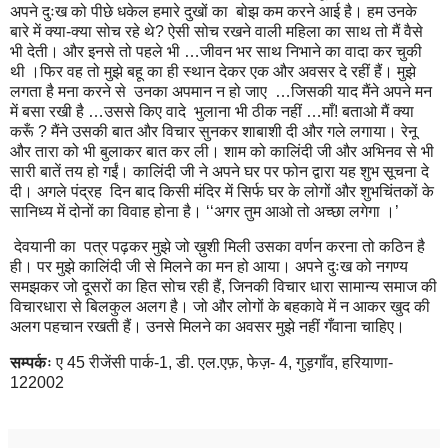
अपने दुःख को पीछे धकेल हमारे दुखों का बोझ कम करने आई है। हम उनके
बारे में क्या-क्या सोच रहे थे? ऐसी सोच रखने वाली महिला का साथ तो मैं वैसे
भी देती। और इनसे तो पहले भी …जीवन भर साथ निभाने का वादा कर चुकी
थी ।फिर वह तो मुझे बहू का ही स्थान देकर एक और अवसर दे रहीं हैं। मुझे
लगता है मना करने से उनका अपमान न हो जाए …जिसकी याद मैंने अपने मन
में बसा रखी है …उससे किए वादे भुलाना भी ठीक नहीं …माँ! बताओ मैं क्या
करूँ ? मैंने उसकी बात और विचार सुनकर शाबाशी दी और गले लगाया। रेनू
और तारा को भी बुलाकर बात कर ली। शाम को कालिंदी जी और अभिनव से भी
सारी बातें तय हो गईं। कालिंदी जी ने अपने घर पर फोन द्वारा यह शुभ सूचना दे
दी। अगले पंद्रह दिन बाद किसी मंदिर में सिर्फ घर के लोगों और शुभचिंतकों के
सानिध्य में दोनों का विवाह होना है। ‘‘अगर तुम आओ तो अच्छा लगेगा ।’
देवयानी का पत्र पढ़कर मुझे जो ख़ुशी मिली उसका वर्णन करना तो कठिन है
ही। पर मुझे कालिंदी जी से मिलने का मन हो आया। अपने दुःख को नगण्य
समझकर जो दूसरों का हित सोच रही हैं, जिनकी विचार धारा सामान्य समाज की
विचारधारा से बिलकुल अलग है। जो और लोगों के बहकावे में न आकर खुद की
अलग पहचान रखती हैं। उनसे मिलने का अवसर मुझे नहीं गँवाना चाहिए।
सम्पर्कः
ए 45 रीजेंसी पार्क-1, डी. एल.एफ़, फेज़- 4, गुड़गाँव, हरियाणा-
122002