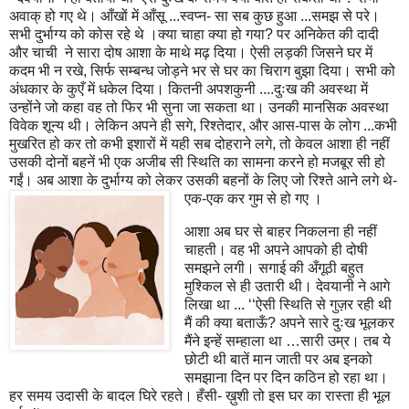
अवाक् हो गए थे। आँखों में आँसू ...स्वप्न- सा सब कुछ हुआ ...समझ से परे।
सभी दुर्भाग्य को कोस रहे थे ।क्या चाहा क्या हो गया? पर अनिकेत की दादी
और चाची ने सारा दोष आशा के माथे मढ़ दिया। ऐसी लड़की जिसने घर में
कदम भी न रखे, सिर्फ सम्बन्ध जोड़ने भर से घर का चिराग बुझा दिया। सभी को
अंधकार के कुएँ में धकेल दिया। कितनी अपशकुनी ....दुःख की अवस्था में
उन्होंने जो कहा वह तो फिर भी सुना जा सकता था। उनकी मानसिक अवस्था
विवेक शून्य थी। लेकिन अपने ही सगे, रिश्तेदार, और आस-पास के लोग ...कभी
मुखरित हो कर तो कभी इशारों में यही सब दोहराने लगे, तो केवल आशा ही नहीं
उसकी दोनों बहनें भी एक अजीब सी स्थिति का सामना करने हो मजबूर सी हो
गईं। अब आशा के दुर्भाग्य को लेकर उसकी बहनों के लिए जो रिश्ते आने लगे थे-
एक-एक कर गुम से हो गए ।
आशा अब घर से बाहर निकलना ही नहीं
चाहती। वह भी अपने आपको ही दोषी
समझने लगी। सगाई की अँगूठी बहुत
मुश्किल से ही उतारी थी। देवयानी ने आगे
लिखा था ... ‘‘ऐसी स्थिति से गुज़र रही थी
मैं की क्या बताऊँ? अपने सारे दुःख भूलकर
मैंने इन्हें सम्हाला था …सारी उम्र। तब ये
छोटी थी बातें मान जाती पर अब इनको
समझाना दिन पर दिन कठिन हो रहा था।
हर समय उदासी के बादल घिरे रहते। हँसी- ख़ुशी तो इस घर का रास्ता ही भूल