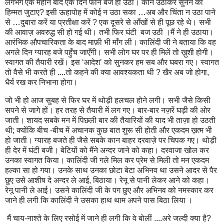
लगभग एक महीने बाद एक दिन फोन बज ही उठा। कौन उठाकर सुनने की
हिम्मत जुटाए? इसी ऊहापोह में कोई न उठा सका …अब और चिंता न उठा पाने
से …दुबारा करें या प्रतीक्षा करें ? एक दूसरे से आँखों से ही पूछ रहे थे। सभी
की आवाज़ अवरुद्ध सी हो गई थी। तभी फिर घंटी बज उठी ।मैं ने ही उठाया।
आरंभिक औपचारिकता के बाद माफ़ी भी माँग ली। कालिंदी जी ने बताया कि वह
अगले दिन ग्यारह बजे पहुँच जाएँगी। सभी लोग घर पर ही मिलें तो ख़ुशी होगी।
स्वागत की तैयारी रखें। इस ‘आदेश’ को सुनकर हम सब और घबरा गए। स्वागत
तो वैसे भी करते ही ....तो कहने की क्या आवश्यकता थी ? खैर अब जो होगा,
धैर्य रख कर निभाना होगा।
जो भी हो आज सुबह से फिर घर में थोड़ी हलचल होने लगी। सभी जैसे किसी
सपने से जागे हों। हर तरह से तैयारी में लग गए। बार-बार नज़रें घड़ी की ओर
जाती। शायद सबके मन में पिछली बार की तैयारियों की याद भी ताज़ा हो उठती
थी; क्योंकि बीच -बीच में अचानक कुछ बात शुरू सी होती और एकदम ख़त्म भी
हो जाती। ग्यारह बजते ही जैसे सबके कान बाहर दरवाज़े पर चिपक गए। थोड़ी
ही देर में घंटी बजी। बेटियों को मैंने अन्दर जाने को कहा। दरवाजा खोल कर
उनका स्वागत किया। कालिंदी जी गले मिल कर प्रेम से मिली तो मन एकदम
हल्का सा हो गया। उनके साथ उनका छोटा बेटा अभिनव था उसने आदर से पैर
छुए उसे आशीष दे अन्दर ले आई, बिठाया। रेनू से पानी लेकर आने को कहा।
रेनू पानी ले आई। उसने कालिंदी जी के पग छुए और अभिनव को नमस्कार कर
जाने ही लगी कि कालिंदी ने उसका हाथ थाम अपने पास बिठा लिया ।
मैं चाय-नाश्ते के लिए रसोई में जाने ही लगी कि वे बोलीं ....अरे जल्दी क्या है?