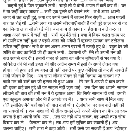
....कहती हुई वे फिर सुबकने लगीं। चाहो तो ये दोनों आपस में बातें कर लें। घर
में या कहीं बाहर जाकर ....सभी एक दूसरे को देखने लगे। तभी आशा अपनी
जगह से उठ खड़ी हुई, लगा वह अपने कमरे में जाकर फिर रोएगी ....आज पहली
बार वह रोई थी ....तभी लगा था उसमें संवेदनाएँ बाकी हैं वर्ना पूरे साल भर से वह
एक जिन्दा लाश सी हो गई थी। बस काम से काम। न हँसना न बातें करना।
आशा अपने कमरे में चली गई। सभी चुप बैठे रहे। क्या ये विषय गलत समय पर
तो उपस्थित नहीं हुआ ? पहले आशा को अकेले में पूछकर उसका मन टटोलना
उचित नहीं होता? सभी के मन अलग-अलग प्रश्नों में उलझे हुए थे। बहुत देर की
शांति के बाद कालिंदी जी ही कहने लगी ...देवयानी जी मैंने तो अपनी मन की
बात आपसे कह दी। हमारी वजह से आशा का जीवन मुश्किलों से भर गया है।
अनिकेत की भी यही इच्छा थी और अंतिम समय में इसी के सपने लेकर गया
होगा। जो हुआ उसे हम बदल तो नहीं सकते पर कुछ कोशिश तो कर ही सकते हैं
भावी जीवन के लिए। अब सारा जीवन रोकर ही नहीं बिताया जा सकता न?
चलो मन की बातें कर जी हल्का तो हुआ आज …मेरे मन में आपसे ये बात करने
की इच्छा कई बार हुई थी पर साहस नहीं जुटा पाई। उस दिन जब आपने सामान
लौटाने की बात की तभी मन में ये ख़याल आया कि सिर्फ सामान ही क्यों हमारी
एक बहुमूल्य अमानत और भी है आपके घर में। …अगर सभी साथ में मिल जाए
तो? इसीलिए मैंने यहाँ आने की बात कही थी। टेलीफोन पर सब बातें नहीं की
जा सकती थी। अब आशा जो भी ठीक समझे उसे अपने जीवन का फैसला स्वयं
करना है हम अपनी रुचि, राय …उस पर नहीं थोप सकते, वह अच्छी तरह सोच
विचार कर ले …फैसला कर ले। तब आप हमें सूचित कर सकती हैं। अब
चलना चाहिए। तभी तारा ने कहा आंटी। अभी कैसे जा सकती हैं आप ?दोपहर