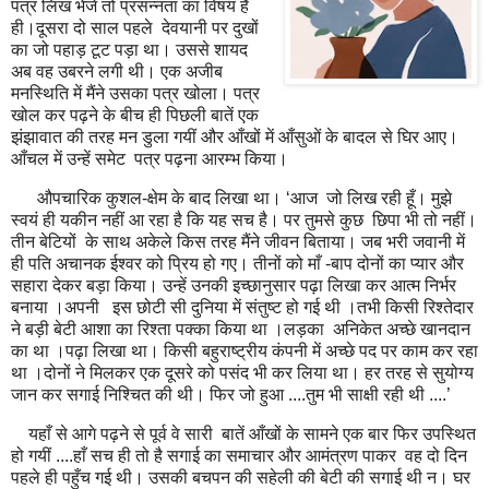
पत्र लिख भेजे तो प्रसन्नता का विषय है
ही।दूसरा दो साल पहले देवयानी पर दुखों
का जो पहाड़ टूट पड़ा था। उससे शायद
अब वह उबरने लगी थी। एक अजीब
मनस्थिति में मैंने उसका पत्र खोला। पत्र
खोल कर पढ़ने के बीच ही पिछली बातें एक
झंझावात की तरह मन डुला गयीं और आँखों में आँसुओं के बादल से घिर आए।
आँचल में उन्हें समेट पत्र पढ़ना आरम्भ किया।
औपचारिक कुशल-क्षेम के बाद लिखा था। ‘आज जो लिख रही हूँ। मुझे
स्वयं ही यकीन नहीं आ रहा है कि यह सच है। पर तुमसे कुछ छिपा भी तो नहीं।
तीन बेटियों के साथ अकेले किस तरह मैंने जीवन बिताया। जब भरी जवानी में
ही पति अचानक ईश्वर को प्रिय हो गए। तीनों को माँ -बाप दोनों का प्यार और
सहारा देकर बड़ा किया। उन्हें उनकी इच्छानुसार पढ़ा लिखा कर आत्म निर्भर
बनाया ।अपनी इस छोटी सी दुनिया में संतुष्ट हो गई थी ।तभी किसी रिश्तेदार
ने बड़ी बेटी आशा का रिश्ता पक्का किया था ।लड़का अनिकेत अच्छे खानदान
का था ।पढ़ा लिखा था। किसी बहुराष्ट्रीय कंपनी में अच्छे पद पर काम कर रहा
था ।दोनों ने मिलकर एक दूसरे को पसंद भी कर लिया था। हर तरह से सुयोग्य
जान कर सगाई निश्चित की थी। फिर जो हुआ ....तुम भी साक्षी रही थी ....’
यहाँ से आगे पढ़ने से पूर्व वे सारी बातें आँखों के सामने एक बार फिर उपस्थित
हो गयीं ....हाँ सच ही तो है सगाई का समाचार और आमंत्रण पाकर वह दो दिन
पहले ही पहुँच गई थी। उसकी बचपन की सहेली की बेटी की सगाई थी न। घर