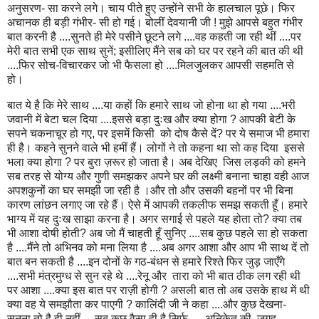
अनुसरण- सा करने लगे। चाय पीते हुए उन्होंने सभी के हालचाल पूछे। फिर
अचानक ही बड़ी गंभीर- सी हो गई। बोलीं देवयानी जी ! मुझे आपसे बहुत गंभीर
बात करनी है ....सुनते ही मेरे पसीने छूटने लगे ....वह कहती जा रही थीं ....पर
मेरी बात सभी एक साथ सुनें; इसीलिए मैंने सब को घर पर रहने की बात की थी
....फिर सोच-विचारकर जो भी फैसला हो ....मिलजुलकर आपसी सहमति से
हो।
बात ये है कि मेरे साथ ....या कहों कि हमारे साथ जो होना था हो गया ....भरी
जवानी में बेटा चल दिया ....इससे बड़ा दुःख और क्या होगा ? आपकी बेटी के
सपने चकनाचूर हो गए, पर इसमें किसी को दोष कैसे दें? पर ये समाज भी हमारा
ही है। कहने सुनने वाले भी हमीं हैं। लोगों ने तो कहना था सो कह दिया इससे
भला क्या होगा ? पर बुरा ज़रूर हो जाता है। अब देखिए जिस लड़की को हमने
सब तरह से योग्य और गुणी समझकर अपने घर की लक्ष्मी बनाना चाहा वही आज
अपशकुनों का घर समझी जा रही है ।और तो और उसकी बहनों पर भी बिना
कारण लांछन लगाए जा रहे हैं। ऐसे में आपकी तकलीफ समझ सकती हूँ। हमारे
भाग्य में यह दुःख साझा करना है। अगर सगाई से पहले यह होता तो? क्या तब
भी आशा दोषी होती? अब जो मैं चाहती हूँ सुनिए ....सब कुछ पहले सा हो सकता
है ....मैंने तो अभिनव को मना लिया है ....अब अगर आशा और आप भी साथ दें तो
बात बन सकती है ....इन दोनों के गठ-बंधन से हमारे रिश्ते फिर जुड़ जाएँगे
....सभी मंत्रमुग्ध से सुन रहे थे ....रेनू और तारा को भी बात ठीक लग रही थी
पर आशा ....क्या इस बात पर राज़ी होगी ? असली बात तो अब उसके हाथ में थी
क्या वह ये समझौता कर पाएगी ? कालिंदी जी ने कहा ....और कुछ देखना-
सुनना तो है ही नहीं ....सब कुछ वैसा ही है सिर्फ ....अनिकेत की जगह