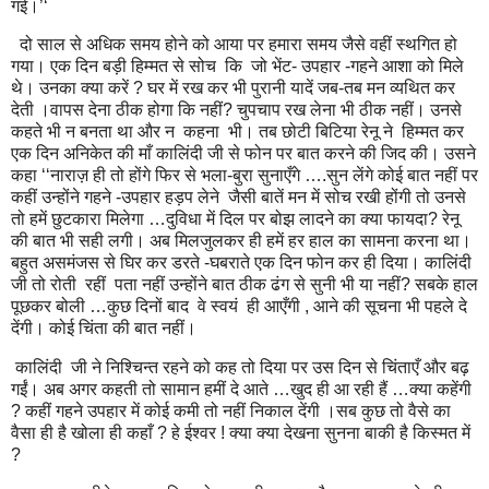
गई।’‘
दो साल से अधिक समय होने को आया पर हमारा समय जैसे वहीं स्थगित हो
गया। एक दिन बड़ी हिम्मत से सोच कि जो भेंट- उपहार -गहने आशा को मिले
थे। उनका क्या करें ? घर में रख कर भी पुरानी यादें जब-तब मन व्यथित कर
देती ।वापस देना ठीक होगा कि नहीं? चुपचाप रख लेना भी ठीक नहीं। उनसे
कहते भी न बनता था और न कहना भी। तब छोटी बिटिया रेनू ने हिम्मत कर
एक दिन अनिकेत की माँ कालिंदी जी से फोन पर बात करने की जिद की। उसने
कहा ‘‘नाराज़ ही तो होंगे फिर से भला-बुरा सुनाएँगे ….सुन लेंगे कोई बात नहीं पर
कहीं उन्होंने गहने -उपहार हड़प लेने जैसी बातें मन में सोच रखी होंगी तो उनसे
तो हमें छुटकारा मिलेगा …दुविधा में दिल पर बोझ लादने का क्या फायदा? रेनू
की बात भी सही लगी। अब मिलजुलकर ही हमें हर हाल का सामना करना था।
बहुत असमंजस से घिर कर डरते -घबराते एक दिन फोन कर ही दिया। कालिंदी
जी तो रोती रहीं पता नहीं उन्होंने बात ठीक ढंग से सुनी भी या नहीं? सबके हाल
पूछकर बोली …कुछ दिनों बाद वे स्वयं ही आएँगी , आने की सूचना भी पहले दे
देंगी। कोई चिंता की बात नहीं।
कालिंदी जी ने निश्चिन्त रहने को कह तो दिया पर उस दिन से चिंताएँ और बढ़
गईं। अब अगर कहती तो सामान हमीं दे आते …खुद ही आ रही हैं …क्या कहेंगी
? कहीं गहने उपहार में कोई कमी तो नहीं निकाल देंगी ।सब कुछ तो वैसे का
वैसा ही है खोला ही कहाँ ? हे ईश्वर ! क्या क्या देखना सुनना बाकी है किस्मत में
?