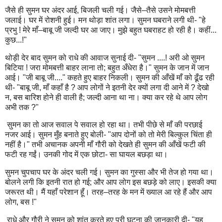
जैसे ही सुमन घर अंदर आई, बिजली चली गई। जैसे–तैसे उसने मोमबत्ती
जलाई। घर में रोशनी हुई। मन थोड़ा शांत लगा। सुमन घबराने लगी थी- "हे
प्रभु ! मेरे माँ–बाबू जी जल्दी घर आ जाए। मुझे बहुत घबराहट हो रही है। कहीं...
कुछ...!"
थोड़ी देर बाद सुमन को राधे की आवाज सुनाई दी- "सुमन ....! अरी ओ सुमन
बिटिया ! जरा मोमबत्ती बाहर लाना तो; बहुत अँधेरा है।" सुमन के जान में जान
आई। "जी बाबू जी...." कहते हुए बाहर निकली। सुमन की आँखें माँ को ढूँढ रही
थी- "बाबू जी, माँ कहाँ है ? आप लोगों ने इतनी देर क्यों लगा दी आने में ? देखो
न, बस बारिश होने ही वाली है; जल्दी आना था ना। क्या कर रहे थे आप लोग
अभी तक ?"
सुमन का तो आज सवाल पे सवाल हो रहा था। तभी पीछे से माँ की परछाई
नजर आई। सुमन मुँह बनाते हुए बोली- "आप दोनों को तो मेरी बिल्कुल चिंता ही
नहीं है।" तभी अचानक अपनी माँ गौरी को देखते ही सुमन की आँखें फटी की
फटी रह गईं। उनकी गोद में एक छोटा- सा घायल बछड़ा था।
सुमन चुपचाप घर के अंदर चली गई। सुमन का गुस्सा और भी तेज हो गया था।
बोलने लगी कि इतनी रात हो गई; और आप लोग इस बछड़े को लाए। इसकी क्या
जरूरत थी। मैं यहाँ परेशान हूँ। तरह–तरह के मन में ख्याल आ रहे हैं और आप
लोग, बस !"
राधे और गौरी ने सुमन को शांत करते हुए पूरी घटना की जानकारी दी- "यह