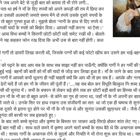
ने जब अपने बेटे से जुड़ी बात को बताया तो भी रोने लगी...
ं पता था हर्ष ने माँ के दिए रुपयों को अपने कपड़ों की तय में छिपा कर
उसकी अलमारी जमाते समय मैने वो रुपये उसके दूसरे रुपयों के
ो बहुत गुस्सा हुआ वो। मुझसे बोला ‘नानी के हाथ से दिए रुपये थे
नकी यादों के स्पर्श को बिखेर दिया। आपको नहीं करना था ऐसा।’
ना आया विभा बच्चों ने कितनी छोटी-छोटी यादें समेट रखी थी। बोलते-
ा ने यह कहकर फोन रख दिया कि अभी उस से बात नहीं होगी। कल
ी गार्गी तो डायरी लिखा करती थी
,
जिसके पन्नों की कई फोटो खीच कर उसने हम भाई-बहनो
.
री को पढ़ने के बाद आप सब के साथ सब साझा नहीं कर पाऊँगी
;
क्योंकि गार्गी ने हर गर्मी की छ
र हुई भाई- बहनों की बातों को माँ की यादों से जोड़ कर लिखा हुआ है। माँ के जाने के बाद
.. ‘नानी में आपको कभी भूलना ही नहीं चाहती क्यों कि आप थी तो हम सब हैं। आपके और ना
ढेरों यादें हैं जो हम नौ के जीवन की पूंजी हैं।’....यह सब बोल कर विभूति बिल्कुल निःशब्द
 थी सुनंदा में। सभी के बचपन से लेकर बड़े होने तक हर छोटी बड़ी बातों का हिस्सा थी
 नौ के नौ का वो बहुत अपने- से कोने का गुम हो जाना था
,
जहाँ नौ के नौ अपनी हर बा
 हो जाते थे। उनके सिर पर हाथ रखना उस संजीवनी का सत था जो एक ही चम्मच से सुनं
 दूसरे से इतना दूर होने पर भी नौ के नौ एक थे और सुनंदा उसकी सूत्रधार थी। जैसे-तै
ुनंदा की बरसी पर सब इककठे हुए।
के बाद सारे बच्चे सुनंदा और कृष्णा के बिस्तर पर जाकर आढ़े-तिरछे होकर शांत लेट गए।
बात नहीं थी। साथ वाले कमरे में कृष्णा अपने चारों बच्चों के साथ बैठे थे कि अचानक बच्च
ी। शायद गार्गी के अचानक रोने से सुदर्श और नियति ने भी रोना शुरू कर दिया था। यश