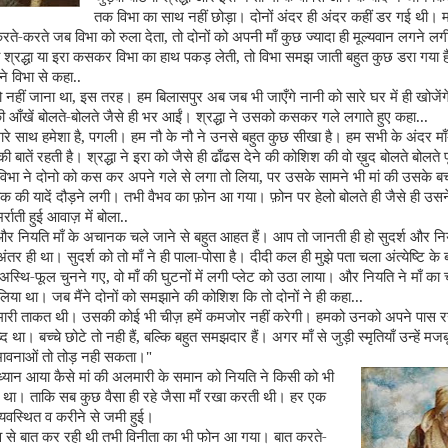
तक विभा का साथ नहीं छोड़ा। दोनों अंदर ही अंदर कहीं डर गई थी। म
रते-करते जब विभा को रुला देता
,
तो दोनों को अपनी माँ कुछ ज्यादा ही मूल्यवान लगने ल
 श्रद्धा या इरा कसकर विभा का हाथ पकड़ लेती
,
तो विभा समझ जाती बहुत कुछ डरा गया ह
े विभा से कहा..
ो नहीं जाना था
,
इस तरह। हम बिलासपुर अब जब भी जाएँगे नानी को सारे घर में ही खोजेंग
की आँखें बोलते-बोलते जैसे ही भर आईं। श्रद्धा ने उसको कसकर गले लगाते हुए कहा...
ारे साथ हमेशा है
,
पगली। हम नौ के नौ ने उनसे बहुत कुछ सीखा है। हम सभी के अंदर माँ-
ी बातें रहती है। श्रद्धा ने इरा को जैसे ही ढाँढस देने की कोशिश की वो ख़ुद बोलते बोलत
विभा ने दोनो को कस कर अपने गले से लगा तो लिया
,
पर उसके सामने भी मां की उसके ब
तक की यादें दौड़ने लगी। तभी वैभव का फ़ोन आ गया। फ़ोन पर हेलो बोलते ही जैसे ही उसन
राती हुई आवाज़ में बोला..
 और नियति माँ के अचानक चले जाने से बहुत आहत हैं। आप तो जानती ही हो सुदर्श और नियत
ंतर ही था। सुदर्श को तो माँ ने ही पाला-पोसा है। दीदी कल ही मुझे पता चला अंत्येष्टि के
 अस्थि-फूल चुनने गए, वो माँ की घुटनों में लगी प्लेट को उठा लाया। और नियति ने माँ का 
लिया था। जब मैंने दोनों को समझाने की कोशिश कि तो दोनों ने ही कहा...
 हमारी ताकत थी। उसकी कोई भी चीज़ हमें कमजोर नहीं करेगी। हमको उनको अपने पास
्द था। बच्चे छोटे तो नही हैं
,
बल्कि बहुत समझदार हैं। अगर माँ से जुड़ी स्मृतियाँ उन्हें मजबूत
 भावनाओं तो तोड़ नही सकता।"
्यान आया कैसे मां की अलमारी के समान को नियति ने किसी को भी
ा था। ताकि सब कुछ वैसा ही रहे जैसा माँ रखा करती थी। हर एक
्यवस्थित व करीने से जमी हुई।
व से बात कर रही थी तभी विनीता का भी फोन आ गया। बात करते-