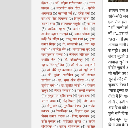
कुँअर
(5)
डॉ. महिमा श्रीवास्तव
(5)
नन्दा
पाण्डेय
(5)
परमजीत कौर 'रीत’
(5)
प्रीति
अक्सर बात क
अग्रवाल
(5)
महादेवी वर्मा
(5)
रमेश शर्मा
(5)
सोते-सोते जब
रामधारी सिंह 'दिनकर'
(5)
विक्रम सोनी
(5)
एक रोज इरा न
शबनम शर्मा
(5)
श्यामलाल चतुर्वेदी
(5)
सम्मान
"
माँ नानी क
(5)
सारिका भूषण
(5)
अनीता सैनी
(4)
माँ।"...इरा 
आलोक कुमार सातपुते
(4)
कमल चोपड़ा
(4)
"
इरा नानी हम
कहि देबे संदेस
(4)
कालू राम शर्मा
(4)
कृष्ण
अलावा नानी क
कुमार मिश्र
(4)
के. जयलक्ष्मी
(4)
क्या खूब
कही
(4)
चक्रेश जैन
(4)
चन्द्रप्रभा सूद
(4)
रो पड़ी। तब 
जयप्रकाश मानस
(4)
जैस्मिन जोविअल
(4)
लेकर बुढ़ापे 
ज्योति जैन
(4)
डॉ. कौशलेन्द्र
(4)
डॉ.
आवाज़ सुनी भर्
खुशालसिंह पुरोहित
(4)
डॉ. गोपाल बाबू शर्मा
दीदी! सुदर्श
(4)
डॉ. दीपेन्द्र कमथान
(4)
डॉ. पूर्वा शर्मा
नौ महीने का अ
(4)
डॉ. मुकेश असीमित
(4)
डॉ. शैलजा
सुदर्श और मैं
सक्सेना
(4)
डॉ. सुधा ओम ढींगरा
(4)
डॉ.
चुपचाप छिपा 
सुनीता वर्मा
(4)
डॉ. सुशील जोशी
(4)
दीपाली
"
पापा इन्ना
ठाकुर
(4)
नीरज मनजीत
(4)
पल्लवी सक्सेना
दीदी मैं निःशब
(4)
प्रभुदयाल श्रीवास्तव
(4)
प्राण शर्मा
(4)
बसन्त राघव
(4)
मंजु मिश्रा
(4)
महेश राजा
तो मैं उनकी
(4)
मीनू खरे
(4)
मुरलीधर वैष्णव
(4)
राजेश
अब विभा को ध
कश्यप
(4)
रेखाचित्र
(4)
विज्ञान व्रत
(4)
छूने नही दिय
विनय कुमार पाठक
(4)
विष्णु प्रभाकर
(4)
चीज़ बहुत सुव
शशि पुरवार
(4)
श्रीलाल शुक्ल
(4)
संदीप
विभा जब वैभ
पौराणिक
(4)
संदीप राशिनकर
(4)
सलिल