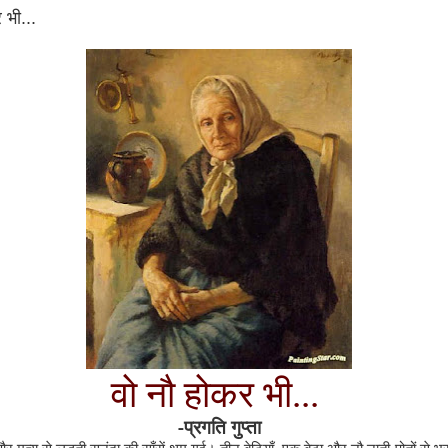
 भी...
वो नौ होकर भी...
-प्रगति गुप्ता