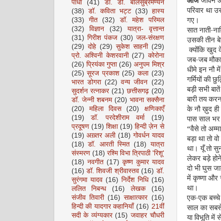
आज
जीवन और
पाधा
(41)
डॉ. डी. बालसुब्रमण्यन
परिवार था उस
(38)
डॉ. कविता भट्ट
(33)
हास्य
गए।
(33)
गीत
(32)
डॉ. महेश परिमल
सात नाती-नात
(32)
विज्ञान
(32)
यात्रा- वृत्तान्त
(31)
गिरीश पंकज
(30)
जल-संरक्षण
उसकी तीन बेटि
(29)
दोहे
(29)
सुकेश साहनी
(29)
क्योंकि खुद 
प्रो. अश्विनी केशरवानी
(27)
कोरोना
जब-जब मौका
(26)
प्रियंका गुप्ता
(26)
अनुपम मिश्र
धीमे इन नौ म
(25)
सूरज प्रकाश
(25)
कला
(23)
गर्मियों की 
भारत डोगरा
(22)
वन्य जीवन
(22)
बड़ी सभी बातें
सुदर्शन रत्नाकर
(21)
छत्तीसगढ़
(20)
बारी तय करन
डॉ. जेन्नी शबनम
(20)
भावना सक्सैना
के नौ ख़ुद ह
(20)
महिला दिवस
(20)
क्षणिकाएँ
पास साल भर 
(19)
डॉ. परदेशीराम वर्मा
(19)
प्रदूषण
(19)
शिक्षा
(19)
हिन्दी ज़ेन से
“
वैसे तो अम्
(19)
अख़्तर अली
(18)
गोवर्धन यादव
बड़ा था तो वो
(18)
डॉ. आरती स्मित
(18)
यात्रा
था। यूँ तो स
संस्मरण
(18)
रश्मि विभा त्रिपाठी 'रिशू'
लेकर बड़े होन
(18)
नवगीत
(17)
कृष्ण कुमार यादव
दो भी घुस जा
(16)
डॉ. शिवजी श्रीवास्तव
(16)
डॉ.
में कृष्णा और
सुरंगमा यादव
(16)
निर्देश निधि
(16)
था।
ललित निबन्ध
(16)
लेखक
(16)
एक-एक बच्चे 
संजीव तिवारी
(16)
साक्षात्कार
(16)
साल का सबसे
हिन्दी की यादगार कहानियाँ
(16)
21वीं
सदी के व्यंग्यकार
(15)
जवाहर चौधरी
या विभूति में