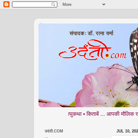
नी • कविता • व्यंग्य • लघुकथा • किताबें ... आपकी मौलिक रचनाओं का हमे
उदंती.COM
JUL 10, 20