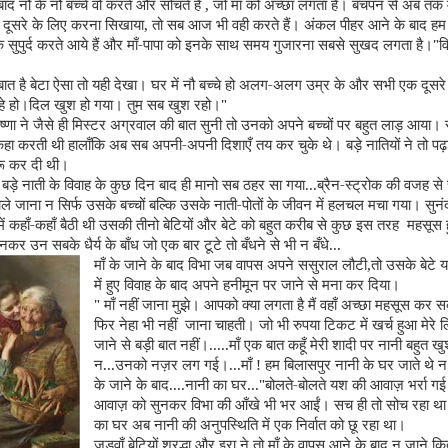
बाद नौ के नौ बच्चे वो करते और सोचते हैं
,
जो माँ को अच्छा लगता है। बचपन से अब तक म
दूसरे के लिए करना सिखाया
,
तो सब आज भी वही करते हैं। अंकल पीहर आने के बाद हम
ँ के सुपुर्द करते आये हैं और माँ-पापा को इनके साथ समय गुजारना सबसे सुखद लगता है।"वि
बात है बेटा ऐसा तो यही देखा। घर में नौ बच्चे हो अलग-अलग उम्र के और सभी एक दूसरे 
 रहे हो।दिल खुश हो गया। तुम सब खुश रहो।"
ष्णा ने जैसे ही मिस्टर अग्रवाल की बात सुनी तो उनको अपने बच्चों पर बहुत लाड़ आया। स
हा करती थी हालाँकि अब सब अपनी-अपनी दिशाएँ तय कर चुके थे। बड़े नातियों ने तो पढ़ा
रू कर दी थी।
ड़े नाती के विवाह के कुछ दिन बाद ही मानो सब ठहर सा गया...ब्रैन-स्ट्रोक की वजह से 
 जाना न सिर्फ उसके बच्चों बल्कि उसके नाती-पोतों के जीवन में हलचल मचा गया। सुनं
ं कहाँ-कहाँ बैठी थी उसकी तीनो बेटियों और बेटे को बहुत करीब से कुछ इस तरह महसूस
नकर उन सबके धैर्य के बाँध जो एक बार टूटे तो बँधने से भी न बँधे...
माँ के जाने के बाद विभा जब वापस अपने ससुराल लौटी
,
तो उसके बेटे 
में हुए विवाह के बाद अपने हनीमून पर जाने से मना कर दिया।
"
माँ नहीं जाना मुझे। आपको क्या लगता है मैं वहाँ अच्छा महसूस कर स
फिर नेहा भी नहीं जाना चाहती। जो भी रुपया टिकट में खर्च हुआ मेरे 
जाने से बड़ी बात नहीं।.....माँ एक बात कहूँ मेरी शादी पर नानी बहुत ख
न...उनको नज़र लग गई।...माँ ! हम बिलासपुर नानी के घर जाते थे 
के जाने के बाद....नानी का घर..."बोलते-बोलते यश की आवाज़ भर्रा 
आवाज़ को सुनकर विभा की आँखे भी भर आईं। सच ही तो सोच रहा थ
का घर अब नानी की अनुपस्थिति में एक निर्वात को छू रहा था।
जुड़वाँ बेटियों श्रद्धा और इरा ने तो माँ के वापस आने के बाद न जाने क