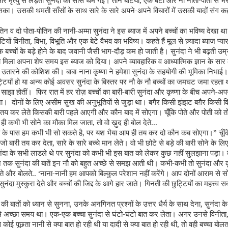
 मृत्यु से लड़ती सुनंदा की
साँसें
थम गई। तीन बेटियाँ, एक बेटा और नौ नाती-पोतों से भरा
का। उसकी थमती साँसों के साथ सारे के सारे अपने-अपने विचारों में उसकी यादों संग कह
िन व दो पोता-पोतिन की नानी-अम्मा सुनंदा ने इस ब्याज में अपने बच्चों का भविष्य देखा थ
यों विनीता, विभा, विभूति और एक बेटे वैभव का भविष्य। कहते हैं मूल से ज़्यादा ब्याज प्यारा
के बच्चों के बड़े होने के बाद जवानी जैसी भाग-दौड़ कम हो जाती है। सुनंदा ने भी बढ़ती उम
 मिला अपना शेष समय इस ब्याज को दिया। अपने
व्या
वहारिक व आध्यात्मिक ज्ञान के सार 
ें उतारने की कोशिश की। बाबा-नाना कृष्णा ने हमेशा सुनंदा के सहयोगी की भूमिका निभाई।
छुट्टियाँ हो या अन्य कोई अवसर सुनंदा के बिस्तर पर नौ के नौ बच्चों का जमघट जमा रहता
 साझा हो
तीं
। फिर रात में हर रोज़ बच्चों का बारी-बारी सुनंदा और कृष्णा के बीच अपने-अप
ा। दोनों के लिए असीम सुख की अनुभूतियों से जुड़ा था। बगैर किसी झंझट बग़ैर किसी वि
ी तय कर लेते किसकी बारी पहले आएगी और कौन बाद में सोएगा।
चूँ
कि पोते और पोती को तो
ही कभी भी सोने का मौका मिल जाता
,
तो वो ख़ुद ही बोल देते...
मा के पास हम कभी भी सो सकते है
,
पर यश भैया आप ही तय कर दो कौन कब सोएगा।
”
चूँ
 जो बारी तय कर देता
,
सारे के सारे बच्चे मान लेते। वो भी छोटे से बड़े की बारी सोने के 
ुनंदा के सभी लाडले थे पर सुनंदा को कभी भी इस बात को लेकर कुछ नहीं सुलझाना पड़ा।
े तक सुनंदा की बातें इन नौ को बहुत अच्छे से समझ आती थी। कभी-कभी तो सुनंदा और कृ
ते और बोलते.. ‘नाना-नानी हम आपको बिल्कुल परेशान नहीं करेंगे। आप दोनों आराम से स
 सुनंदा मुस्कुरा देते और बच्चों की जिद्द के आगे हार जाते। गिनती की छुट्टियों का महत्त्व 
की बातों को ध्यान से सुनना
,
उनके अनगिनत प्रश्नों के उत्तर धैर्य के साथ देना, सुनंदा के 
 अच्छा समय था। एक-एक बच्चा सुनंदा से घंटो-घंटो बात कर लेता। अगर उनसे विनीता, 
 से कोई पूछता नानी से क्या बात हो रही थी या दादी से क्या बात हो रही थी
,
तो वही बच्चा बोलता