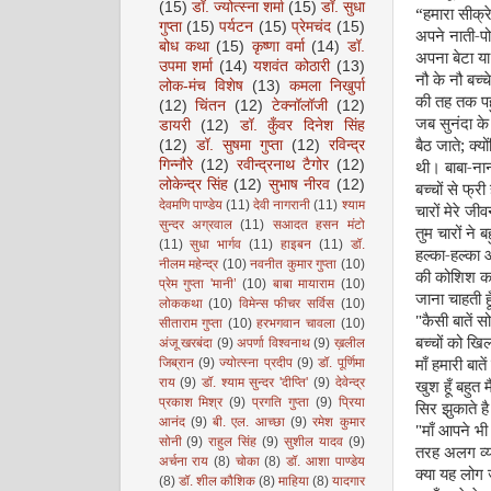
(15)
डॉ. ज्योत्स्ना शर्मा
(15)
डॉ. सुधा
“
हमारा सीक्र
गुप्ता
(15)
पर्यटन
(15)
प्रेमचंद
(15)
अपने नाती-पो
बोध कथा
(15)
कृष्णा वर्मा
(14)
डॉ.
अपना बेटा या
उपमा शर्मा
(14)
यशवंत कोठारी
(13)
नौ के नौ बच्
लोक-मंच विशेष
(13)
कमला निखुर्पा
की तह तक प
ह
(12)
चिंतन
(12)
टेक्नॉलॉजी
(12)
जब सुनंदा क
डायरी
(12)
डॉ. कुँवर दिनेश सिंह
बैठ जाते
;
क्य
(12)
डॉ. सुषमा गुप्ता
(12)
रविन्द्र
थी। बाबा-नान
गिन्नौरे
(12)
रवीन्द्रनाथ टैगोर
(12)
लोकेन्द्र सिंह
(12)
सुभाष नीरव
(12)
बच्चों से फ्
देवमणि पाण्डेय
(11)
देवी नागरानी
(11)
श्याम
चारों मेरे जी
सुन्दर अग्रवाल
(11)
सआदत हसन मंटो
तुम चारों ने 
(11)
सुधा भार्गव
(11)
हाइबन
(11)
डॉ.
हल्का-हल्का 
नीलम महेन्द्र
(10)
नवनीत कुमार गुप्ता
(10)
की कोशिश कर 
प्रेम गुप्ता 'मानी’
(10)
बाबा मायाराम
(10)
जाना चाहती ह
लोककथा
(10)
विमेन्स फीचर सर्विस
(10)
"
कैसी बातें 
सीताराम गुप्ता
(10)
हरभगवान चावला
(10)
बच्चों को खिल
अंजू खरबंदा
(9)
अपर्णा विश्वनाथ
(9)
ख़लील
माँ हमारी बा
जिब्रान
(9)
ज्योत्स्ना प्रदीप
(9)
डॉ. पूर्णिमा
राय
(9)
डॉ. श्याम सुन्दर 'दीप्ति'
(9)
देवेन्द्र
खुश हूँ बहुत म
प्रकाश मिश्र
(9)
प्रगति गुप्ता
(9)
प्रिया
सिर झुकाते है
आनंद
(9)
बी. एल. आच्छा
(9)
रमेश कुमार
"माँ
आपने भी त
सोनी
(9)
राहुल सिंह
(9)
सुशील यादव
(9)
तरह अलग व्यक
अर्चना राय
(8)
चोका
(8)
डॉ. आशा पाण्डेय
क्या यह लोग 
(8)
डॉ. शील कौशिक
(8)
माहिया
(8)
यादगार