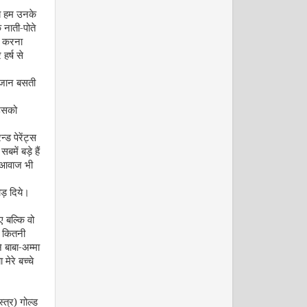
ब हम उनके
नाती-पोते
ा करना
र्ष से
अगस्त 2009
ी जान बसती
सको
्ड पेरेंट्स
में बड़े हैं
 आवाज भी
तोड़ दिये।
सितम्बर 2009
ए बल्कि वो
र कितनी
 बाबा-अम्मा
ेरे बच्चे
्त्र) गोल्ड