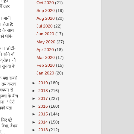
 पूरा
Oct 2020
(21)
ीं ठहर
Sep 2020
(19)
ा। मानी
Aug 2020
(20)
 होता है
;
Jul 2020
(22)
्र के साथ
Jun 2020
(17)
को धीमे-
May 2020
(27)
 था। छोटी-
Apr 2020
(18)
ने सोने की
Mar 2020
(17)
द्रोह। नौ
अगस्त 2008
 सुनंदा के
Feb 2020
(15)
Jan 2020
(20)
कि यश सबसे
►
2019
(180)
लिए तय करता
 बचपन से
►
2018
(216)
ष्णा के बीच
►
2017
(227)
ोना।’ ऐसे
►
2016
(160)
सबको पता
►
2015
(144)
लिए पूरे
सितम्बर 2008
►
2014
(150)
विभा, वैभव
►
2013
(212)
...