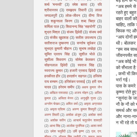
बड़े होने के 
शर्मा 'मनस्वी'
(3)
रमेश बतरा
(3)
रवि
“अब हममे से
श्रीवास्तव
(3)
रामहृदय तिवारी
(3)
लाला
रहते हुए बहुत
जगदलपुरी
(3)
लोक-जीवन
(3)
वीणा विज
बाहर वालों को
(3)
शकुन्तला किरण
(3)
शब्द चित्र
(3)
चाहिए
,
ताकि 
शर्मिला पाल
(3)
शिवानन्द सिंह ‘सहयोगी’
(3)
चिपक गए और 
शुभ्रा मिश्रा
(3)
संजय द्विवेदी
(3)
संजय वर्मा
“आप दोनों हम
(3)
संजीव खुदशाह
(3)
सतीश उपाध्याय
(3)
थी। बोलकर दो
सतीशराज पुष्करणा
(3)
सन्तोष सुपेकर
(3)
“हम सब साथ 
सुभद्रा कुमारी चौहान
(3)
सुभाष लखेड़ा
(3)
सुमित प्रताप सिंह
(3)
सुशील भोले
(3)
जीवनपर्यंत स
सुशीला शिवराण
(3)
सोमेश केलकर
(3)
“अब कोई भी मत
सोहनलाल द्विवेदी
(3)
स्वराज सिंह
(3)
को
सँ
भाला है
स्वराज्य कुमार
(3)
हजारी प्रसाद द्विवेदी
(3)
, कभी भी कि
हरकीरत हीर
(3)
हरदर्शन सहगल
(3)
हरिवंश
भर्रा गई।
राय बच्चन
(3)
हरिशंकर परसाई
(3)
हरी राम
पास के कमरे म
यादव
(3)
हरेराम समीप
(3)
अक्षय कुमार जैन
कृष्णा रोते हुए
(2)
अखिल रायजादा
(2)
अजय मोहन
(2)
अजित
“सुनंदा के जा
कुमार
(2)
अजिता मेनन
(2)
अनुभूति गुप्ता
(2)
नौ के नौ को 
अन्तोन चेखव
(2)
अमित वर्मा
(2)
अमृता अग्रवाल
समर्थ और सबल
(2)
अमृता प्रीतम
(2)
अरुण कुमार शिवपुरी
(2)
अरुण तिवारी
(2)
अशोक अंजुम
(2)
अशोक शर्मा
और नाना-नानी
(2)
अशोक सरीन
(2)
आचार्य चतुरसेन शास्त्री
न भी रहे तो य
(2)
आभा सिंह
(2)
आलोक पुराणिक
(2)
आशा शर्मा
(2)
उमेश चतुर्वेदी
(2)
उर्मि कृष्ण
(2)
एल. एन.
शीतल
(2)
ओंकार सिंह जनौटी
(2)
कमल कपूर