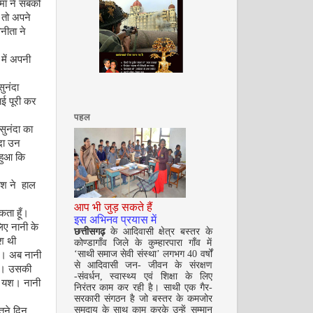
ाँ ने सबको
 तो अपने
नीता ने
में अपनी
दिसम्‍बर 2008
ुनंदा
ई पूरी कर
पहल
सुनंदा का
दा उन
 हुआ कि
यश ने हाल
आप भी जुड़ सकते हैं
कता हूँ।
इस अभिनव प्रयास में
जनवरी 2009
लिए नानी के
छत्तीसगढ़
के आदिवासी क्षेत्र बस्तर के
ुश थी
कोण्डागाँव जिले के कुम्हारपारा गाँव में
न। अब नानी
‘साथी समाज सेवी संस्था’ लगभग 40 वर्षों
से आदिवासी जन- जीवन के संरक्षण
गई। उसकी
-संवर्धन, स्वास्थ्य एवं शिक्षा के लिए
ा यश। नानी
निरंतर काम कर रही है। साथी एक गैर-
सरकारी संगठन है जो बस्तर के कमजोर
ितने दिन
समुदाय के साथ काम करके उन्हें सम्मान