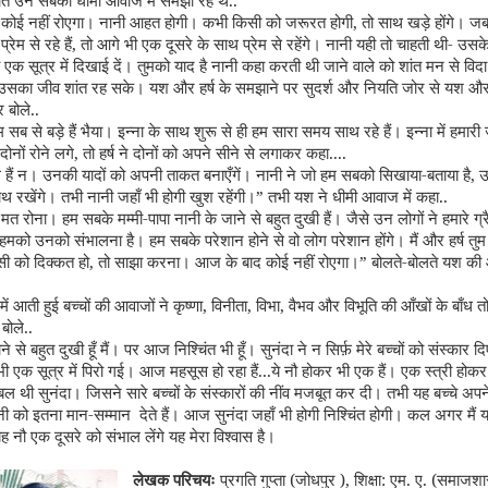
नाते उन सबको धीमी आवाज में समझा रहे थे..
 कोई नहीं रोएगा। नानी आहत होगी। कभी किसी को जरूरत होगी
,
तो साथ खड़े होंगे। ज
 प्रेम से रहे हैं, तो आगे भी एक दूसरे के साथ प्रेम से रहेंगे। नानी यही तो चाहती थी
-
उसके 
 एक सूत्र में दिखाई दें। तुम
को
याद है नानी कहा करती थी जाने वाले को शांत मन से विद
उसका जीव शांत रह सके। यश और हर्ष के समझाने पर सुदर्श और नियति जोर से यश और ह
बोले..
 सब से बड़े हैं भैया। इन्ना के साथ शुरू से ही हम सारा समय साथ रहे हैं। इन्ना में हमार
नों रोने लगे
,
तो हर्ष ने दोनों को अपने सीने से लगाकर कहा....
हैं न। उनकी यादों को अपनी ताकत बना
एँ
गें। नानी ने जो हम सबको सिखाया-बताया है
,
उ
ाथ रखेंगे। तभी नानी जहाँ भी होगी खुश रहेंगी।” तभी यश ने धीमी आवाज में कहा..
 रोना। हम सबके मम्मी-पापा नानी के जाने से बहुत दुखी हैं। जैसे उन लोगों ने हमारे ग्रैन
 हमको उनको संभालना है। हम सबके परेशान होने से वो लोग परेशान होंगे। मैं और हर्ष तुम सब
सी को दिक्कत हो
,
तो साझा करना। आज के बाद कोई नहीं रोएगा।” बोलते-बोलते यश की
ें आती हुई बच्चों की आवाजों ने कृष्णा, विनीता, विभा, वैभव और विभूति की आँखों के बाँध 
 बोले..
ने से बहुत दुखी हूँ मैं। पर आज निश्चिंत भी हूँ। सुनंदा ने न सिर्फ़ मेरे बच्चों को संस्कार दि
भी एक सूत्र में पिरो गई। आज महसूस हो रहा हैं...ये नौ होकर भी एक हैं। एक स्त्री होक
 थी सुनंदा। जिसने सारे बच्चों के संस्कारों की नींव मजबूत कर दी। तभी यह बच्चे अपने
 को इतना मान-सम्मान देते हैं। आज सुनंदा जहाँ भी होगी निश्चिंत होगी। कल अगर मैं या म
ह नौ एक दूसरे को संभाल लेंगे यह मेरा विश्वास है।
लेखक परिचयः
प्रगति गुप्ता (जोधपुर ), शिक्षा: एम. ए. (समाजशास