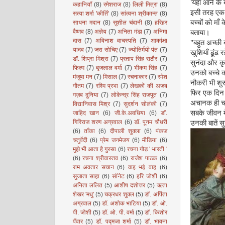
'
यहाँ आने के 
कहानियाँ
(8)
रमेशराज
(8)
लिली मित्रा
(8)
इसी तरह एक 
सत्या शर्मा 'कीर्ति'
(8)
सांत्वना श्रीकान्त
(8)
बच्चों को मा
साधना मदान
(8)
सुशील चंदानी
(8)
हरिहर
बताया।
वैष्णव
(8)
अज्ञेय
(7)
अनिता मंडा
(7)
अनिमा
दास
(7)
अविनाश वाचस्पति
(7)
आकांक्षा
"
बहुत अच्छी 
यादव
(7)
जरा सोचिए
(7)
ज्योतिर्मयी पंत
(7)
खुशियाँ ढूंढ
डॉ. शिप्रा मिश्रा
(7)
प्रताप सिंह राठौर
(7)
सुनंदा और कृ
फिल्म
(7)
बृजलाल वर्मा
(7)
भीकम सिंह
(7)
उनको बच्चे क
मंजूषा मन
(7)
मिसाल
(7)
रचनाकार
(7)
रमेश
नौकरी भी शु
गौतम
(7)
रश्मि प्रभा
(7)
लेखकों की अजब
फिर एक दिन ब
गज़ब दुनिया
(7)
लोकेन्द्र सिंह राजपूत
(7)
अचानक ही चले
विद्यानिवास मिश्र
(7)
सुदर्शन सोलंकी
(7)
सबके जीवन मे
जाहिद खान
(6)
जी.के.अवधिया
(6)
डॉ.
उनकी बातें सु
गिरिराज शरण अग्रवाल
(6)
डॉ. पूनम चौधरी
(6)
ताँका
(6)
दीपाली शुक्ला
(6)
पंकज
चतुर्वेदी
(6)
प्रेम जनमेजय
(6)
मीडिया
(6)
मुझे भी आता है गुस्सा
(6)
रचना गौड़ ' भारती '
(6)
रचना श्रीवास्तव
(6)
राजेश पाठक
(6)
राम अवतार सचान
(6)
वाह भई वाह
(6)
सुजाता साहा
(6)
सॉनेट
(6)
हरि जोशी
(6)
अनिता ललित
(5)
आशीष दशोत्तर
(5)
ऋता
शेखर 'मधु'
(5)
चक्रधर शुक्ल
(5)
डॉ. अर्पिता
अग्रवाल
(5)
डॉ. अशोक भाटिया
(5)
डॉ. ओ.
पी. जोशी
(5)
डॉ. ओ. पी. वर्मा
(5)
डॉ. किशोर
पँवार
(5)
डॉ. पद्मजा शर्मा
(5)
डॉ. भावना