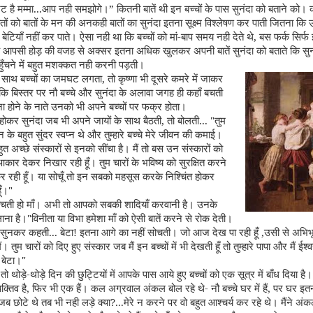
ेट है मम्मा...आप नही समझोगे।
”
कितनी बातें थी इन बच्चों के पास सुनंदा को बताने को।
तों को बातों के मन की अनकही बातों का सुनंदा इतना सूक्ष्म विश्लेषण कर पाती जितना क
 बेटि
याँ
न
हीं
कर पाते। ऐसा नही था कि बच्चों को मां-बाप समय नही देते थे
,
बस फर्क सिर्फ
चे आपसी होड़ की वजह से अक्सर इतना अधिक खुलकर अपनी बातें सुनंदा को बताते कि सुनं
ुँ
चने में बहुत मशक्कत नही करनी पड़ती।
े साथ बच्चों का जमघट लगता
,
तो कृष्णा भी दूसरे कमरे में जाकर
ोंकि बिस्तर पर नौ बच्चे और सुनंदा के अलावा जगह ही कहाँ बचती
ा होने के नाते उनको भी अपने बच्चों पर फक्र होता
।
री होकर सुनंदा जब भी अपने जायों के साथ बैठती
,
तो बोलती...
"
तुम
वन के बहुत सुंदर स्वप्न थे और तुम्हारे बच्चे मेरे जीवन की कमाई।
बहुत अच्छे संस्कारों से इनको सींचा है। मैं तो बस उन संस्कारों को
आकार देकर निखार रही हूँ। तुम चारों के भविष्य को सुरक्षित करने
रही हूँ। या सोचूँ तो इन सबको महसूस करके निश्चिंत होकर
ूँ।"
सोचती हो माँ। अभी तो आपको सबकी शादियाँ करवानी है। उनके
ाना है।"विनीता या विभा हमेशा माँ को ऐसी बातें करने से रोक देती।
तें सुनकर कहती... बेटा! इतना आगे का नहीं सोचती। जो आज देख पा रही हूँ
,
उसी से अभिभू
ैं। तुम चारों को दिए हुए संस्कार जब मैं इन बच्चों में भी देखती हूँ तो तुम्हारे पापा और मैं ईश
 बेटा।"
ो थोड़े-थोड़े दिन की छुट्टियों में आपके पास आये हुए बच्चों को एक सूत्र में बाँध दिया है।
्तिव है
,
फिर भी एक हैं। कल अग्रवाल अंकल बोल रहे थे
-
नौ बच्चे घर में हैं
,
पर घर इतना
जब छोटे थे तब भी नही लड़े क्या
?...
मेरे न करने पर वो बहुत आश्चर्य कर रहे थे। मैंने अं