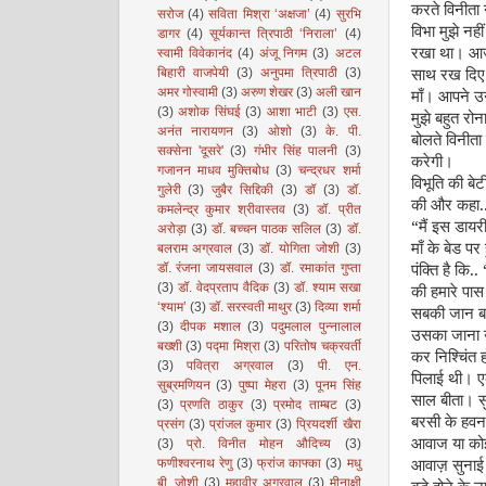
करते विनीता 
सरोज
(4)
सविता मिश्रा ‘अक्षजा’
(4)
सुरभि
विभा मुझे नही
डागर
(4)
सूर्यकान्त त्रिपाठी ‘निराला’
(4)
रखा था। आज 
स्वामी विवेकानंद
(4)
अंजू निगम
(3)
अटल
साथ रख दिए त
बिहारी वाजपेयी
(3)
अनुपमा त्रिपाठी
(3)
अमर गोस्वामी
(3)
अरुण शेखर
(3)
अली खान
माँ। आपने उ
(3)
अशोक सिंघई
(3)
आशा भाटी
(3)
एस.
मुझे बहुत रो
अनंत नारायणन
(3)
ओशो
(3)
के. पी.
बोलते विनीत
सक्सेना 'दूसरे'
(3)
गंभीर सिंह पालनी
(3)
करेगी।
गजानन माधव मुक्तिबोध
(3)
चन्द्रधर शर्मा
विभूति की बेट
गुलेरी
(3)
जुबैर सिद्दिकी
(3)
डॉ
(3)
डॉ.
की और कहा..
कमलेन्द्र कुमार श्रीवास्तव
(3)
डॉ. प्रीत
“मैं इस डाय
अरोड़ा
(3)
डॉ. बच्चन पाठक सलिल
(3)
डॉ.
माँ के बेड प
बलराम अग्रवाल
(3)
डॉ. योगिता जोशी
(3)
पंक्ति है कि
डॉ. रंजना जायसवाल
(3)
डॉ. रमाकांत गुप्ता
(3)
डॉ. वेदप्रताप वैदिक
(3)
डॉ. श्याम सखा
की हमारे पास 
‘श्याम’
(3)
डॉ. सरस्वती माथुर
(3)
दिव्या शर्मा
सबकी जान बसी
(3)
दीपक मशाल
(3)
पदुमलाल पुन्नालाल
उसका जाना उन
बख्शी
(3)
पद्मा मिश्रा
(3)
परितोष चक्रवर्ती
कर निश्चिंत
(3)
पवित्रा अग्रवाल
(3)
पी. एन.
पिलाई थी। एक
सुब्रमणियन
(3)
पुष्पा मेहरा
(3)
पूनम सिंह
साल बीता। स
(3)
प्रणति ठाकुर
(3)
प्रमोद ताम्बट
(3)
बरसी के हवन 
प्रसंग
(3)
प्रांजल कुमार
(3)
प्रियदर्शी खैरा
आवाज या कोई 
(3)
प्रो. विनीत मोहन औदिच्य
(3)
आवाज़ सुनाई थ
फणीश्वरनाथ रेणु
(3)
फ्रांज काफ्का
(3)
मधु
बी. जोशी
(3)
महावीर अग्रवाल
(3)
मीनाक्षी