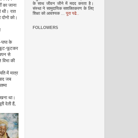
के साथ जीवन जीने में मदद करता है।
ाँ का जाना
संस्था ने सामुदायिक सशक्तिकरण के लिए
गी थी। रात
शिक्षा को आवश्यक ...
पूरा पढे..
ै दोनो को।
फरवरी 2009
FOLLOWERS
े
पापा के
े फूट-फूटकर
चपन से
े विभा की
ि में मात्र
मार्च 2009
 बाद जब
चश्मा
 रखना था।
ी देती हैं
,
अप्रैल 2009