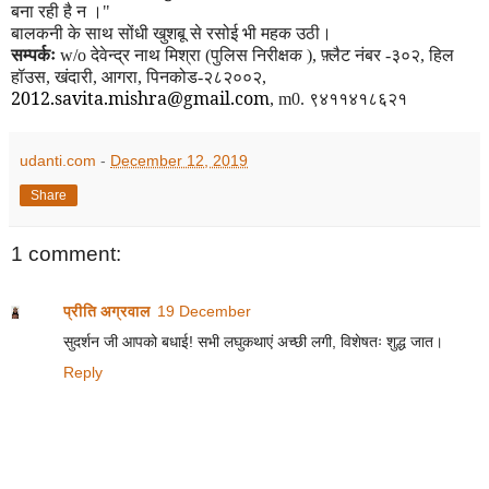
बना रही है न ।
"
बालकनी के साथ सोंधी खुशबू से रसोई भी महक उठी।
सम्पर्कः
w/o
देवेन्द्र नाथ मिश्रा (पुलिस निरीक्षक )
,
फ़्लैट नंबर -३०२
,
हिल
हॉउस, खंदारी
,
आगरा, पिनकोड-२८२००२
,
2012.savita.mishra@gmail.com
,
m0.
९४११४१८६२१
udanti.com
-
December 12, 2019
Share
1 comment:
प्रीति अग्रवाल
19 December
सुदर्शन जी आपको बधाई! सभी लघुकथाएं अच्छी लगी, विशेषतः शुद्ध जात।
Reply