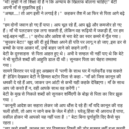
"
माँ! तुम्हीं ने तो शिक्षा दी है न कि अन्याय के खिलाफ बोलना चाहिए!
"
बेटी
अपनी माँ से मुख़ातिब हुई।
"
अच्छा..
..!
तो आग इसी ने लगाई है।
"
कहकर तैश में आ फिर से पिता आगे बढ़े
।
"
हम दोनों जवान हो गए हैं पापा। आप भूल रहे हैं
,
आप बूढ़े और कमजोर हो गए
हैं। माँ भी पलटकर एक लगा सकती हैं
,
लेकिन वह रूढ़ियो में जकड़ी हैं
,
पर हम
भाई-बहन नहीं...।
"
क्रोध और आवेश से भरा बेटे का स्वर कमरे में गूँज गया।
"
चुपकर बेटा!
"
खुद की दी हुई शिक्षा अपने ही पति पर लागू न हो जाए
,
इस डर से
बच्चों के पास आकर माँ
,
उन्हें बाहर जाने को कहने लगी।
बेटी के दुस्साहस
से पिता आहत हुए थे। अभी वे सम्हल भी नहीं पाए थे कि बेटे
ने भी चुटीले शब्दों की आहुति डाल दी थी।
सुनकर पिता का चेहरा तमतमा
गया।
सामने बिस्तर पर पड़े हुए अखबार में
‘
पत्नी के साथ घर में गर्लफ्रैंड रख सकते
हैं
’
हेडिंग देखकर बेटी ने हिम्मत बटोर पिता से कहा -
"
माँ को जिस कानून की
धमकी दे रहे हैं आप
,
जाकर उन आंटी से कभी यही कहके देखिएगा। माँ के साथ
आप जो करते हैं न
,
वही आपके साथ वह करेंगी।
"
बेटी के मुख से निकले शब्दों को सुनकर शर्मिंदगी के बोझ से पिता का सिर झुक
गया ।
"
कानूनी आदेश का सहारा लेकर जो आप धौंस दे रहे हैं! माँ यदि कानून की राह
चली होती
,
तो आप न जाने कब के जेल में होते। घरेलू हिंसा भी अपराध है पापा
,
वकील होकर भी आपको यह नहीं पता है ।
"
बेटा बिना पूर्णाहुति दिए कैसे चुप
रहता।
"
चुप करो बच्चों
,
कानून का डर दिखाकर रिश्तों की डोर मजबूत नहीं हुआ करती