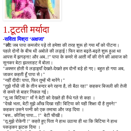
1.टूटती मर्यादा
सविता मिश्रा
‘
अक्षजा
’
-
"
लो!
जब पापा कमजोर पड़े तो हमेशा की तरह शुरू हो गया माँ को पीटना।
पहले दोनों के बीच थी अबोले की लड़ाई ! फिर बात बढ़ते-बढ़ते शुरू हुआ था
आपस में झगड़ना! और अब..!” पापा के कमरे से आती माँ की रोने की आवाज को
सुनकर बेटा झल्लाहट में बोला।
"
अक्सर होती ये लड़ाइयाँ देखते-देखते हम दोनों बड़े हो गए। बहुत हो गया अब
,
जाकर कहती हूँ पापा से।
"
"
नहीं दीदी! पापा
,
फिर तुम्हें भी मारेंगे।
"
"
तुझे गाँधी जी के तीन बन्दर बने रहना है
,
तो बैठा रह!
"
कहकर बिजली की तेजी
से कमरे से बाहर निकल गई।
"
तू जा बिटिया!
"
माँ ने बेटी को देखते ही रुँधे गले से कहा ।
"
देखो भला
,
बेटी मुझे आँख दिखा रही! बिटिया को यही शिक्षा दी है तुमने!
"
कहकर उसने पत्नी को एक तमाचा और जड़ दिया ।
"
बस.. कीजिए पापा...
!"
बेटी चीखी।
"
तू मुझे रोकेगी !
"
कहते हुए पिता ने हाथ उठाया ही था कि बिटिया ने हाथ
पकड़कर झटक दिया ।