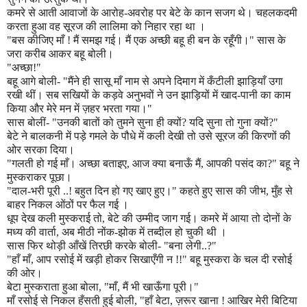
कमरे से आती आवाजों के आरोह-अवरोह पर बेटे के कान सजग थे। चहलकदमी
करता हुआ वह सूरज की लालिमा को निहार रहा था ।
"
बस कीजिए माँ ! मैं समझ गई। मैं एक अच्छी बहू ही बन के रहूँगी।
"
सास के
जरा करीब आकर बहू बोली।
"
अच्छा!
"
बहू आगे बोली-
"
मैंने ही सासू माँ नाम से अपने दिमाग में कँटीली झाड़ियाँ उगा
रखी थीं। सब सखियों के कड़वे अनुभवों ने उन झाड़ियों में खाद-पानी का काम
किया और मेरे मन में ज़हर भरता गया।
"
सास बोलीं-
"
उनकी बातों को तुमने सुना ही क्यों
?
यदि सुना तो गुना क्यों
?"
बेटे ने बालकनी में पड़े गमले के पौधे में कली देखी तो उसे सूरज की किरणों की
ओर सरका दिया।
"
गलती हो गई माँ। अच्छा बताइए
,
आज क्या बनाऊँ मैं
,
आपकी पसंद का
?"
बहू ने
मुस्कराकर पूछा।
"
दाल
-
भरी पूरी ..! बहुत दिन हो गए खाए हुए।
"
कहते हुए सास की जीभ
,
मुँह से
बाहर निकल ओंठों पर फैल गई ।
धूप देख कली मुस्कराई तो
,
बेटे की उम्मीद जाग गई। कमरे में आया तो दोनों के
मध्य की वार्ता
,
अब मीठी नोंक
-
झोक में तब्दील हो चुकी थी ।
सास फिर थोड़ी आँखें तिरछी करके बोली-
"
बना लेगी..
?"
"
हाँ माँ
,
आप रसोई में खड़ी होकर सिखाएँगी न !!
"
बहू मुस्करा के चल दी रसोई
की ओर।
बेटा मुस्कराता हुआ बोला
, "
माँ
,
मैं भी खाऊँगा पूरी।
"
माँ रसोई से निकल हँसती हुई बोली
, "
हाँ बेटा
,
ज़रूर खाना ! आखिर मेरी बिटिया