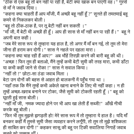
"
ठीक से एक बहू तो बन नहीं पा रही है
,
बेटी क्या खाक बन पाएगी वह।
"
गुस्से
से माँ ने जवाब दिया।
"
कहना क्या चाहती हैं आप माँजी
,
मैं अच्छी बहू नहीं हूँ
?"
सुनते ही तमतमाई बहू
कमरे से निकलकर बोली।
"
बहू तो ठीक-ठाक है
,
पर तू बेटी नहीं बन सकती ।
"
"
माँ जी
,
मैं बेटी भी अच्छी ही हूँ। आप ही सास से माँ नहीं बन पा रही हैं।
"
बहू ने
अपनी बात कही।
"
जब मेरे सास रूप से तुम्हारा यह हाल है
,
तो अगर मैं माँ बन गई
,
तो तुम तो मेरा
जीना ही हराम कर दोगी।
"
सास ने नहले पर दहला मारा।
"
कहना क्या चाह रही हैं आप
?"
अब भौंहें तिरछी करने की बारी बहू की थी।
"
अच्छा ! फिर तुम ही बताओ
,
मैंने तुम्हें कभी बेटी सुमी की तरह मारा
,
कभी डाँटा
या कभी कहीं जाने से रोका !
"
सास ने सवाल किया।
"
नहीं तो !
"
छोटा-सा ठंडा जवाब मिला ।
बेटा उन दोनों की बहस से आहत हो बालकनी में पहुँच गया था ।
"
यहाँ तक कि मैंने तुम्हें कभी अकेले खाना बनाने के लिए भी नहीं कहा। न ही
तुम्हें अच्छा-खराब बनाने पर टोका
,
जैसे सुमी को टोकती रहती हूँ ।
"
बहू को
घूरती हुई सास बोली।
"
नहीं माँ जी
,
नमक ज्यादा होने पर भी आप खा लेती हैं सब्जी!
"
आँखें नीची
करके बहू बोली।
"
फिर भी तुम मुझसे झगड़ती हो! मेरे सास रूप में तो तुम्हारा ये हाल है।
यदि माँ
बनकर कहीं मैं तुमसे सुमी जैसा व्यवहार करने लगूँगी
,
तो तुम तो मुझे शशिकला
ही साबित कर दोगी !
"
कहकर सासू की बहू पर टिकी सवालिया निगाहें जवाब
सुनने को उत्सुक थीं।