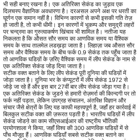
भी सही बनाए रखना है। एक अतिरिक्त सेकंड का जुड़ाव एक
दिलचस्प वैज्ञानिक अवधारणा है। दरअसल अपने अक्ष पर धरती का
घूर्णन एक समान नहीं है। विभिन्न कारणों से कभी इसकी गति तेज़
हो जाती है
,
तो कभी धीमी। इन कारणों में भूकम्प और समुद्री लहरों
पर चन्द्रमा का गुरुत्वाकर्षण खिंचाव भी शामिल है। नतीजा यह
निकलता है कि औसत सौर समय का आणविक समय या वैश्विक
समय के साथ तालमेल लडख़ड़ा जाता है। लिहाज़ा जब औसत सौर
समय और वैश्विक समय के बीच फर्क
0.9
सेकंड तक पहुँच जाता है
तो आणविक घडिय़ों के ज़रिए वैश्विक समय में लीप सेकंड के नाम से
एक अतिरिक्त सेकंड जोड़ दिया जाता है।
सटीक वक्त बताने के लिए लीप सेकंड पूरी दुनिया की घडिय़ों में
जोड़ा जाता है। दुनिया भर के कंप्यूटरों में लीप सेकंड
1972
से
जोड़े जा रहे हैं और इस बार
27
वीं बार लीप सेकंड जोड़ा गया है।
एक अतिरिक्त सेकंड के जुडऩे से हमारी रोज़मर्रा की किान्दगी पर तो
फर्क नहीं पड़ता
,
लेकिन उपग्रह संचालन
,
अंतरिक्ष विज्ञान और
संचार जैसे क्षेत्रों के लिए यह काफी महत्त्वपूर्ण है
,
जहाँ हर कार्रवाई में
बिलकुल सटीक वक्त की ज़रूरत पड़ती है। भारतीय घडिय़ों में लीप
सेकंड जोडऩे का काम सीएसआईआर की राष्ट्रीय भौतिकी
प्रयोगशाला ने किया
,
जहाँ विश्व की
300
आणविक घडिय़ों में से
पाँच मौजूद हैं। आणविक घडिय़ाँ सबसे सटीक वक्त बताने का