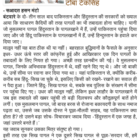
टोबा टेकसिंह
- सआदत हसन मंटो
बंटवारे
के दो- तीन साल बाद पाकिस्तान और हिंदुस्तान की सरकारों को ख्याल
आया कि साधारण कैदियों की तरह पागलों का भी तबादला होना चाहिए। यानी
जो मुसलमान पागल हिंदुस्तान के पागलखाने में हैं, उन्हें पाकिस्तान पहुंचा दिया
जाए और जो हिंदू पाकिस्तान के पागलखानों में हैं, उन्हें हिन्दुस्तान के हवाले कर
दिया जाए।
मालूम नहीं यह बात ठीक थी या नहीं। बहरहाल बुद्धिमानों के फैसले के अनुसार
इधर- उधर ऊंचे स्तर की कांफ्रेंस हुई और आखिरकार एक दिन पागलों के
तबादलों के लिए नियत हो गया। अच्छी तरह छानबीन की गई। वे मुसलमान
पागल, जिनके अभिभावक हिंदुस्तान में थे, वहीं रहने दिए गए थे। और जो बाकी
थे, उन्हें सीमा पर रवाना कर दिया गया था। यहां पाकिस्तान से, क्योंकि करीब-
करीब सब हिंदू- सिख जा चुके थे, इसलिए किसी को रखने- रखाने का सवाल ही
न पैदा हुआ। जितने हिंदू- सिख पागल थे, सबके सब पुलिस के संरक्षण में सीमा
पर पहुंचा दिए गए। उधर की मालूम नहीं, लेकिन इधर लाहौर के पागलखाने में
जब इस तबादले की खबर पहुंची तो बड़ी दिलचस्प और कौतूकपूर्ण बातें होने
लगीं। एक मुसलमान पागल, जो बारह बरस से रोजाना बकायदगी के साथ नमाज
पढ़ता था, उससे जब उसके दोस्त ने पूछा-मौलवी साहब, यह पाकिस्तान क्या
होता है? तो उसने बड़ा सोच- विचारकर जवाब दिया -'हिंदुस्तान में एक जगह है,
जहां उस्तरे बनते हैं।'
यह जवाब सुनकर उसका मित्र संतुष्ट हो गया।
इसी तरह एक सिख पागल ने एक दूसरे सिख पागल से पूछा-'सरदार जी, हमें