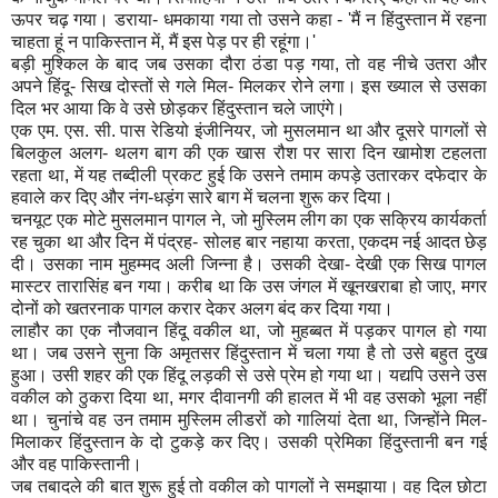
ऊपर चढ़ गया। डराया- धमकाया गया तो उसने कहा - 'मैं न हिंदुस्तान में रहना
चाहता हूं न पाकिस्तान में, मैं इस पेड़ पर ही रहूंगा।'
बड़ी मुश्किल के बाद जब उसका दौरा ठंडा पड़ गया, तो वह नीचे उतरा और
अपने हिंदू- सिख दोस्तों से गले मिल- मिलकर रोने लगा। इस ख्याल से उसका
दिल भर आया कि वे उसे छोड़कर हिंदुस्तान चले जाएंगे।
एक एम. एस. सी. पास रेडियो इंजीनियर, जो मुसलमान था और दूसरे पागलों से
बिलकुल अलग- थलग बाग की एक खास रौश पर सारा दिन खामोश टहलता
रहता था, में यह तब्दीली प्रकट हुई कि उसने तमाम कपड़े उतारकर दफेदार के
हवाले कर दिए और नंग-धड़ंग सारे बाग में चलना शुरू कर दिया।
चनयूट एक मोटे मुसलमान पागल ने, जो मुस्लिम लीग का एक सक्रिय कार्यकर्ता
रह चुका था और दिन में पंद्रह- सोलह बार नहाया करता, एकदम नई आदत छेड़
दी। उसका नाम मुहम्मद अली जिन्ना है। उसकी देखा- देखी एक सिख पागल
मास्टर तारासिंह बन गया। करीब था कि उस जंगल में खूनखराबा हो जाए, मगर
दोनों को खतरनाक पागल करार देकर अलग बंद कर दिया गया।
लाहौर का एक नौजवान हिंदू वकील था, जो मुहब्बत में पड़कर पागल हो गया
था। जब उसने सुना कि अमृतसर हिंदुस्तान में चला गया है तो उसे बहुत दुख
हुआ। उसी शहर की एक हिंदू लड़की से उसे प्रेम हो गया था। यद्यपि उसने उस
वकील को ठुकरा दिया था, मगर दीवानगी की हालत में भी वह उसको भूला नहीं
था। चुनांचे वह उन तमाम मुस्लिम लीडरों को गालियां देता था, जिन्होंने मिल-
मिलाकर हिंदुस्तान के दो टुकड़े कर दिए। उसकी प्रेमिका हिंदुस्तानी बन गई
और वह पाकिस्तानी।
जब तबादले की बात शुरू हुई तो वकील को पागलों ने समझाया। वह दिल छोटा