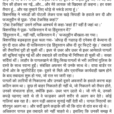
दिन की होकर मर गई...और... और मेरे लायक जो खिदमत हो कहना। हर वक्त
तैयार हूं... और यह तुम्हारे लिए थोड़े से भरूंडे लाया हूं।'
बिशनसिंह ने भरूंडों की पोटली लेकर पास खड़े सिपाही के हवाले कर दी और
फजलुद्दीन से पूछा- 'टोबा टेकसिंह कहां?'
'टोबा टेकसिंह!' उसने तनिक आश्चर्य से कहा-'कहां है? वहीं है जहां था।'
बिशनसिंह ने पूछा- 'पाकिस्तान में या हिंदुस्तान में?'
'हिंदुस्तान में... नहीं नहीं, पाकिस्तान में।' फजलुद्दीन बौखला-सा गया।
बिशनसिंह बड़बड़ाता हुआ चला गया- 'ओपड़ दी गडग़ड़ दी एनेक्स दी बेध्याना दी
मुंग दी दाल ऑफ दी पाकिस्तान एंड हिंदुस्तान ऑफ दी दुर फिट्टे मुंह।' तबादले
की तैयारियां पूरी हो चुकी थीं। इधर से उधर और उधर से इधर आनेवाले पागलों
की सूचियां पहुंच गई थीं और तबादले की तारीख भी निश्चित हो चुकी थी। सख्त
सर्दियां थीं। लाहौर के पागलखाने से हिंदू-सिख पागलों से भरी लारियां पुलिस के
दस्ते के साथ रवाना हुईं। संबंधित अफसर भी उनके साथ थे। वाघा बार्डर पर
दोनों ओर के सुपरिटेंडेंट एक- दूसरे से मिले और प्रारंभिक कार्यवाही खत्म होने
के बाद तबादला शुरू हो गया, जो रात भर जारी रहा।
पागलों को लारियों से निकालना और उनको दूसरे अफसरों के हवाले करना बड़ा
कठिन काम था। कुछ तो बाहर निकलते ही नहीं थे, जो निकलने को तैयार होते,
उनको संभालना होता, क्योंकि इधर- उधर भाग उठते थे। जो नंगे थे, उनको
कपड़े पहनाए जाते थे तो वे फाड़कर अपने शरीर से अलग कर देते। कोई
गालियां बक रहा है। कान पड़ी आवाज सुनाई नहीं देती थी। पागल स्त्रियों का
शोरगुल अलग था। और सर्दी इतने कड़ाके की थी कि दांत से दांत बज रहे थे।
अधिकतर पागल इस तबादले को नहीं चाहते थे। इसलिए कि उनकी समझ में