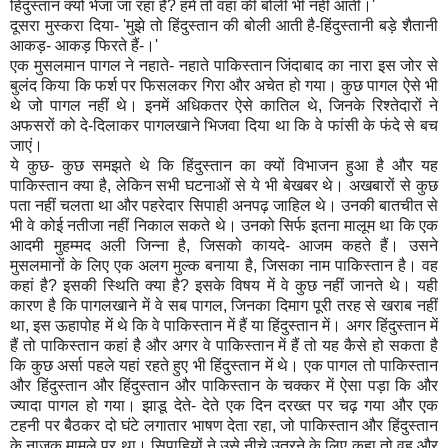
हिंदुस्तान क्यों भेजा जा रहा है? हमें तो वहां की बोली भी नहीं आती।'
दूसरा मुस्करा दिया- 'मुझे तो हिंदुस्तान की बोली आती है-हिंदुस्तानी बड़े शैतानी
आकड़- आकड़ फिरते हैं-।'
एक मुसलमान पागल ने नहाते- नहाते पाकिस्तान जिंदाबाद का नारा इस जोर से
बुलंद किया कि फर्श पर फिसलकर गिरा और अचेत हो गया। कुछ पागल ऐसे भी
थे जो पागल नहीं थे। इनमें अधिकतर ऐसे कातिल थे, जिनके रिश्तेदारों ने
अफसरों को दे-दिलाकर पागलखाने भिजवा दिया था कि वे फांसी के फंदे से बच
जाएं।
ये कुछ- कुछ समझते थे कि हिंदुस्तान का क्यों विभाजन हुआ है और यह
पाकिस्तान क्या है, लेकिन सभी घटनाओं से ये भी बेखबर थे। अखबारों से कुछ
पता नहीं चलता था और पहरेदार सिपाही अनपढ़ जाहिल थे। उनकी बातचीत से
भी वे कोई नतीजा नहीं निकाल सकते थे। उनको सिर्फ इतना मालूम था कि एक
आदमी मुहम्मद अली जिन्ना है, जिसको कायदे- आजम कहते हैं। उसने
मुसलमानों के लिए एक अलग मुल्क बनाया है, जिसका नाम पाकिस्तान है। वह
कहां है? इसकी स्थिति क्या है? इसके विषय में वे कुछ नहीं जानते थे। यही
कारण है कि पागलखाने में वे सब पागल, जिनका दिमाग पूरी तरह से खराब नहीं
था, इस ऊहापोह में थे कि वे पाकिस्तान में हैं या हिंदुस्तान में। अगर हिंदुस्तान में
हैं तो पाकिस्तान कहां है और अगर वे पाकिस्तान में हैं तो यह कैसे हो सकता है
कि कुछ अर्सा पहले यहां रहते हुए भी हिंदुस्तान में थे। एक पागल तो पाकिस्तान
और हिंदुस्तान और हिंदुस्तान और पाकिस्तान के चक्कर में ऐसा पड़ा कि और
ज्यादा पागल हो गया। झाडू देते- देते एक दिन दरख्त पर चढ़ गया और एक
टहनी पर बैठकर दो घंटे लगातार भाषण देता रहा, जो पाकिस्तान और हिंदुस्तान
के नाजुक मामले पर था। सिपाहियों ने उसे नीचे उतरने के लिए कहा तो वह और