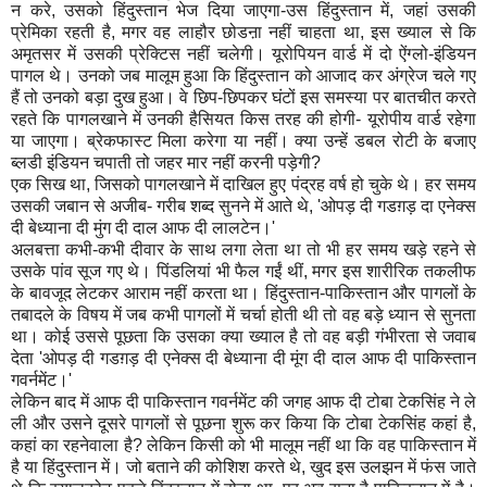
न करे, उसको हिंदुस्तान भेज दिया जाएगा-उस हिंदुस्तान में, जहां उसकी
प्रेमिका रहती है, मगर वह लाहौर छोडऩा नहीं चाहता था, इस ख्याल से कि
अमृतसर में उसकी प्रेक्टिस नहीं चलेगी। यूरोपियन वार्ड में दो ऐंग्लो-इंडियन
पागल थे। उनको जब मालूम हुआ कि हिंदुस्तान को आजाद कर अंग्रेज चले गए
हैं तो उनको बड़ा दुख हुआ। वे छिप-छिपकर घंटों इस समस्या पर बातचीत करते
रहते कि पागलखाने में उनकी हैसियत किस तरह की होगी- यूरोपीय वार्ड रहेगा
या जाएगा। ब्रेकफास्ट मिला करेगा या नहीं। क्या उन्हें डबल रोटी के बजाए
ब्लडी इंडियन चपाती तो जहर मार नहीं करनी पड़ेगी?
एक सिख था, जिसको पागलखाने में दाखिल हुए पंद्रह वर्ष हो चुके थे। हर समय
उसकी जबान से अजीब- गरीब शब्द सुनने में आते थे, 'ओपड़ दी गडग़ड़ दा एनेक्स
दी बेध्याना दी मुंग दी दाल आफ दी लालटेन।'
अलबत्ता कभी-कभी दीवार के साथ लगा लेता था तो भी हर समय खड़े रहने से
उसके पांव सूज गए थे। पिंडलियां भी फैल गईं थीं, मगर इस शारीरिक तकलीफ
के बावजूद लेटकर आराम नहीं करता था। हिंदुस्तान-पाकिस्तान और पागलों के
तबादले के विषय में जब कभी पागलों में चर्चा होती थी तो वह बड़े ध्यान से सुनता
था। कोई उससे पूछता कि उसका क्या ख्याल है तो वह बड़ी गंभीरता से जवाब
देता 'ओपड़ दी गडग़ड़ दी एनेक्स दी बेध्याना दी मूंग दी दाल आफ दी पाकिस्तान
गवर्नमेंट।'
लेकिन बाद में आफ दी पाकिस्तान गवर्नमेंट की जगह आफ दी टोबा टेकसिंह ने ले
ली और उसने दूसरे पागलों से पूछना शुरू कर किया कि टोबा टेकसिंह कहां है,
कहां का रहनेवाला है? लेकिन किसी को भी मालूम नहीं था कि वह पाकिस्तान में
है या हिंदुस्तान में। जो बताने की कोशिश करते थे, खुद इस उलझन में फंस जाते