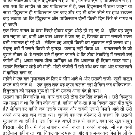
थे कि स्यालकोट पहले हिंदुस्तान में होता था, पर अब सुना है पाकिस्तान में है।
क्या पता कि लाहौर जो अब पाकिस्तान में है, कल हिंदुस्तान में चला जाएगा या
सारा हिंदुस्तान ही पाकिस्तान बन जाए और यह भी कौन सीने पर हाथ रखकर
कह सकता था कि हिंदुस्तान और पाकिस्तान दोनों किसी दिन सिरे से गायब न
हो जाएंगे।
एक सिख पागल के केश छिदरे होकर बहुत थोड़े ही रह गए थे। चूंकि वह बहुत
कम नहाता था, दाढ़ी और बाल आपस में जम गए थे, जिसके कारण उसकी शक्ल
बड़ी भयानक हो गई थी। लेकिन वह आदमी किसी का नुकसान नहीं करता था।
पंद्रह वर्षों में उसने किसी से झगड़ा- फसाद नहीं किया था। पागलखाने के जो
पुराने नौकर थे, वे उसके बारे में इतना जानते थे कि टोबा टेकसिंह में उसकी कई
जमीनें थीं। अच्छा खाता-पीता जमींदार था कि अचानक ही दिमाग उलट गया।
उसके रिश्तेदार लोहे की मोटी- मोटी जंजीरों में उसे बांध कर लाए और पागलखाने
में दाखिल करा गए।
महीने में एक बार मुलाकात के लिए ये लोग आते थे और उसकी राजी- खुशी मालूम
करते चले जाते थे। एक मुद्दत तक यह क्रम चलता रहा लेकिन जब पाकिस्तान-
हिंदुस्तान की गड़बड़ शुरू हो गई तो उनका आना बंद हो गया।
उसका नाम बिशनसिंह था, मगर सब उसे टोबा टेकसिंह कहते थे। उसे बिल्कुल
यह मालूम न था कि दिन कौन-सा है, महीना कौन-सा है या कितने साल बीत चुके
हैं? लेकिन हर महीने जब उसके स्वजन और संबंधी उससे मिलने आते तो उसे
अपने आप पता चल जाता था। चुनांचे वह एक दफेदार से कहता कि उसकी
मुलाकात आ रही है। उस दिन वह अच्छी तरह से नहाता, बदन पर खूब साबुन
घिसता और सिर में तेल लगाकर कंघी करता। अपने कपड़े, जो वह कभी
इस्तेमाल नहीं करता था, निकलवाकर पहनता और यूं सज-बनकर मिलनेवालों के