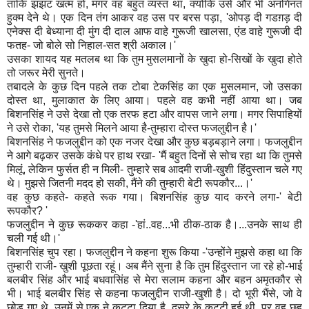
ताकि झंझट खत्म हो, मगर वह बहुत व्यस्त था, क्योंकि उसे और भी अनगिनत
हुक्म देने थे। एक दिन तंग आकर वह उस पर बरस पड़ा, 'ओपड़ दी गडग़ड़ दी
एनेक्स दी बेध्याना दी मुंग दी दाल आफ वाहे गुरूजी खालसा, एंड वाहे गुरूजी दी
फतह- जो बोले सो निहाल-सत श्री अकाल।'
उसका शायद यह मतलब था कि तुम मुसलमानों के खुदा हो-सिखों के खुदा होते
तो जरूर मेरी सुनते।
तबादले के कुछ दिन पहले तक टोबा टेकसिंह का एक मुसलमान, जो उसका
दोस्त था, मुलाकात के लिए आया। पहले वह कभी नहीं आया था। जब
बिशनसिंह ने उसे देखा तो एक तरफ हटा और वापस जाने लगा। मगर सिपाहियों
ने उसे रोका, 'यह तुमसे मिलने आया है-तुम्हारा दोस्त फजलुद्दीन है।'
बिशनसिंह ने फजलुद्दीन को एक नजर देखा और कुछ बड़बड़ाने लगा। फजलुद्दीन
ने आगे बढ़कर उसके कंधे पर हाथ रखा- 'मैं बहुत दिनों से सोच रहा था कि तुमसे
मिलूं, लेकिन फुर्सत ही न मिली- तुम्हारे सब आदमी राजी-खुशी हिंदुस्तान चले गए
थे। मुझसे जितनी मदद हो सकी, मैंने की तुम्हारी बेटी रूपकौर...।'
वह कुछ कहते- कहते रूक गया। बिशनसिंह कुछ याद करने लगा-' बेटी
रूपकौर? '
फजलुद्दीन ने कुछ रूककर कहा -'हां..वह...भी ठीक-ठाक है।...उनके साथ ही
चली गई थी।'
बिशनसिंह चुप रहा। फजलुद्दीन ने कहना शुरू किया -'उन्होंने मुझसे कहा था कि
तुम्हारी राजी- खुशी पूछता रहूं। अब मैंने सुना है कि तुम हिंदुस्तान जा रहे हो-भाई
बलबीर सिंह और भाई बधवासिंह से मेरा सलाम कहना और बहन अमृतकौर से
भी। भाई बलबीर सिंह से कहना फजलुद्दीन राजी-खुशी है। दो भूरी भैंसे, जो वे
छोड़ गए थे, उनमें से एक ने कट्टा दिया है, दूसरे के कट्टी हुई थी, पर वह छह