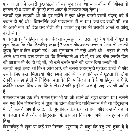
पास जाता। वे उससे कुछ पूछते तो वह चुप रहता था या कभी-कभी 'ओपड़ दी
एनेक्स दी बेध्याना दी मुंग दी दाल आफ दी लालटेन कह देता।'
उसकी एक लड़की थी जो हर महीने में एक अंगुल बढ़ती-बढ़ती पंद्रह वर्ष में
जवान हो गई थी। बिशनसिंह उसे पहचानता ही न था। जब वह बच्ची थी, तब
भी अपने बाप को देख कर रोती थी। जवान हुई तब भी उसकी आंखों से आंसू
बहते थे।
पाकिस्तान और हिंदुस्तान का किस्सा शुरू हुआ तो उसने दूसरे पागलों से पूछना
शुरू किया कि टोबा टेकसिंह कहां है? जब संतोषजनक उत्तर न मिला तो उसकी
कुरेद दिन-ब-दिन बढ़ती गई। अब मुलाकात भी नहीं आती थी। पहले तो उसे
अपने आप पता चल जाता था कि मिलनेवाले आ रहे हैं, पर अब जैसे उसके दिल
की आवाज भी बंद हो गई थी, जो उसे उनके आने की खबर दिया करती थी।
उसकी बड़ी इच्छा थी कि वे लोग आएं, जो उससे सहानुभूति प्रकट करते थे और
उसके लिए फल, मिठाइयां और कपड़े लाते थे। वह यदि उनसे पूछता कि टोबा
टेकसिंह कहां है तो वे निश्चित बता देते कि पाकिस्तान में है या हिंदुस्तान में है,
क्योंकि उसका विचार था कि वे टोबा टेकसिंह ही से आते हैं, जहां उसकी जमीन
है।
पागलखाने का एक और पागल ऐसा भी था जो अपने को खुदा कहता था। उससे
जब एक दिन बिशनसिंह ने पूछा कि टोबा टेकसिंह पाकिस्तान में है या हिंदुस्तान
में, तो उसने अपनी आदत के मुताबिक कहकहा लगाया और कहा-' यह न
पाकिस्तान में है और न हिंदुस्तान में, इसलिए कि हमने अभी तक हुकम नहीं
दिया।'
बिशनसिंह ने खुदा से कई बार मिन्नत -खुशामद से कहा कि वह उसे हुक्म दे दे