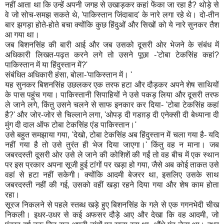
नहीं आता था कि उन्हें अपनी जगह से उखाड़कर कहां फेंका जा रहा है? थोड़े से
वे जो सोच-समझ सकते थे, 'पाकिस्तान जिंदाबाद' के नारे लगा रहे थे। दो-तीन
बार झगड़ा होते-होते बचा क्योंकि कुछ हिंदुओं और सिखों को ये नारे सुनकर तैश
आ गया था।
जब बिशनसिंह की बारी आई और जब उसको दूसरी ओर भेजने के संबंध में
अधिकारी लिखत-पढ़त करने लगे तो उसने पूछा -'टोबा टेकसिंह कहां?
पाकिस्तान में या हिंदुस्तान में?'
संबंधित अधिकारी हंसा, बोला-'पाकिस्तान में। '
यह सुनकर बिशनसिंह उछलकर एक तरफ हटा और दौड़कर अपने शेष साथियों
के पास पहुंच गया। पाकिस्तानी सिपाहियों ने उसे पकड़ लिया और दूसरी तरफ
ले जाने लगे, किंतु उसने चलने से साफ इनकार कर दिया- 'टोबा टेकसिंह कहां
है?' और जोर-जोर से चिल्लाने लगा, 'ओपड़ दी गडग़ड़ दी एनेक्सी दी बेध्याना दी
मुंग दी दाल ऑफ टोबा टेकसिंह एंड पाकिस्तान।'
उसे बहुत समझाया गया, 'देखो, टोबा टेकसिंह अब हिंदुस्तान में चला गया है- यदि
नहीं गया है तो उसे तुरंत ही भेज दिया जाएगा।' किंतु वह न माना। जब
जबरदस्ती दूसरी ओर उसे ले जाने की कोशिशें की गईं तो वह बीच में एक स्थान
पर इस प्रकार अपना सूजी हुई टांगों पर खड़ा हो गया, जैसे अब कोई ताकत उसे
वहां से हटा नहीं सकेगी। क्योंकि आदमी बेजरर था, इसलिए उसके साथ
जबरदस्ती नहीं की गई, उसको वहीं खड़ा रहने दिया गया और शेष काम होता
रहा।
सूरज निकलने से पहले स्तब्ध खड़े हुए बिशनसिंह के गले से एक गगनभेदी चीख
निकली। इधर-उधर से कई अफसर दौड़े आए और देखा कि वह आदमी, जो