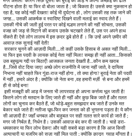
मगर असली कारण सि
र्फ़
दूसरों की बुराई की आड़ में अपनी अच्छाई का ढोल
पीटना होता है! या फिर वो बोला जाता है
;
जो बिकता है! उससे क्या नुकसान हो
रहा है
,
य
ह
कोई नहीं देखता! कोई भी दुर्घटना हो
,
लोग उसकी तह तक जाने की
जगह... उसकी आकर्षक व स्वादिष्ट दिखने वाली मलाई का स्वाद लेते हैं।
उसकी नीचे की जली हुई परत पर कोई मल्हम लगाने की नहीं सोचता
,
उसकी
वजह को जड़ से मिटाने की बजाय उसके चटखारे लेते हैं
,
उस पर अपने हाथ
सेंकते हैं! ऐसे लोग लालच में इस
क़
दर डूबे होते हैं । कि उन्हें अपने ज़मीर की
आवाज़ तक सुनाई नहीं देती!
सरकार चुनने की आज़ादी मिली....तो कहीं उसके हिसाब से अक्ल नहीं मिली...
या फिर इस पदवी के लायक कोई नेता नहीं मिला! समझ ही नहीं आता...किसको
उस बहुमूल्य गद्दी पर बिठाएँ! आजकल जनता देखती है...कौन कम खराब
है...जिसे वोट दिया जाए! अच्छे लोग राजनीति में जाना नहीं जाते
, वे
दायित्व
निभाना नहीं चाहते फिर गुंडा-राज नहीं
होगा ,
तो क्या होगा
?
बुराई नेता की पदवी
में नहीं
,
हमारे अंदर है ; क्योंकि जो नेता बना
,
व
ह
हमारी
मर्ज़ी
से बना और हममें
ही से कोई बना!
इसी मजबूरी की आड़ में जनता भी लापरवाह हो अपना क
र्त्त
व्य भूल जाती है!
कितने लोग तो मतदान के लिए जाते ही नहीं और कुछ बिक जाते हैं और
ग़
लत
लोगों का चुनाव कर बैठते हैं
,
जो थोड़े-बहुत समझदार बच जाते हैं उनके मत
बेकार चले जाते हैं! नतीजा घूम-फिर कर जनता को ही भुगतना पड़ता है! ये कौन
सी आज़ादी है
?
जहाँ धनबल और बाहुबल पर सही
ग़
लत सारे कार्य हो जाते हैं
;
मगर जो निर्बल है
,
निर्धन है। उसकी आवाज़ बंद कर दी जाती है। चाहे डरा-
धमकाकर या फिर लोभ देकर! और यही सबसे बड़ा कारण है
कि
आज किसी
अत्याचारी या मुजरिम को सज़ा नहीं मिल पाती
;
क्योंकि
क़ा
नून गवाह माँगता है।