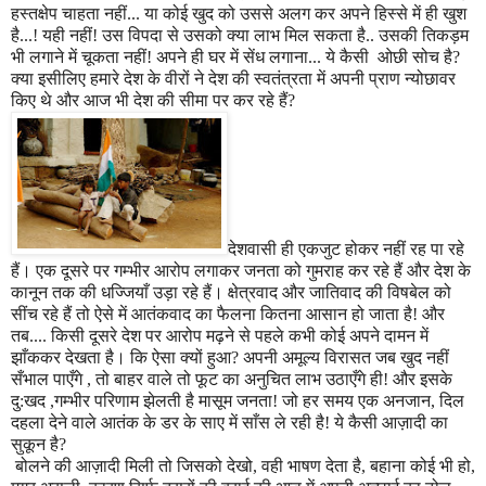
हस्तक्षेप चाहता नहीं... या कोई खुद को उससे अलग कर अपने हिस्से में ही खुश
है...! यही नहीं! उस विपदा से उसको क्या लाभ मिल सकता है.. उसकी तिकड़म
भी लगाने में चूकता नहीं! अपने ही घर में सेंध लगाना... ये कैसी ओछी सोच है
?
क्या इसीलिए हमारे देश के वीरों ने देश की स्वतंत्रता में अपनी प्राण न्योछावर
किए थे और आज भी देश की सीमा पर कर रहे हैं
?
देशवासी ही एकजुट होकर नहीं रह पा रहे
हैं। एक दूसरे पर गम्भीर आरोप लगाकर जनता को गुमराह कर रहे हैं और देश के
कानून तक की धज्जियाँ उड़ा रहे हैं। क्षेत्रवाद और जातिवाद की विषबेल को
सींच रहे हैं तो ऐसे में आतंकवाद का फैलना कितना आसान हो जाता है! और
तब.... किसी दूसरे देश पर आरोप म
ढ़ने
से पहले कभी कोई अपने दामन में
झाँककर देखता है। कि ऐसा क्यों हुआ
?
अपनी अमूल्य विरासत जब खुद नहीं
सँभाल पाएँगे
,
तो बाहर वाले तो फूट का अनुचित लाभ उठाएँगे ही! और इसके
दु:खद
,
ग
म्भी
र परिणाम झेलती है मासूम जनता! जो हर समय एक अनजान
,
दिल
दहला देने वाले आतंक के डर के साए में साँस ले रही है! ये कैसी आज़ादी का
सुकून है
?
बोलने की आज़ादी मिली तो जिसको देखो
,
वही भाषण देता है
,
बहाना कोई भी हो
,