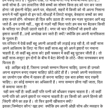
हमें पकड़ लेता है। मुड़कर देखो
,
तो भीख माँगते नन्हें बच्चे-बच्चियाँ हो
ते
हैं..!
कभी सोचा है- उन लावारिस जैसे बच्चों का शोषण किस हद को पार कर जाता
होगा! जो इंसानी भे
ड़ि
ए अपने घर
,
मोहल्लों
,
शहरों में किसी को भी अपना निशाना
बनाने में नहीं चूकते वो इन फटे-चीथड़ों में लिपटे मासूम
,
बेसहारा बच्चों का क्या
हश्र करते होंगे- सोचकर ही दिल काँप उठता है! मगर हम नज़र चुराकर आगे बढ़
जाते हैं- हम उनसे नहीं... खुद से नज़रें नहीं मिला पाते! हम सब घर बैठकर किसी
के चरित्र पर
उँ
गली उठाते रहते हैं। मगर
जो
चार उँगलियाँ जो हमारी ओर
इशारा करतीं हैं...उन्हें अनदेखा कर जाते हैं! क्यों
?
क्योंकि हम अपनी मानसिकता
के गुलाम हैं!
घर-परिवार में देखें कहीं बहू अपनी आज़ादी की लड़ाई लड़ रही है
,
तो कहीं सास
अपने आधिपत्य के लिए! या फिर कहीं सास-बहू को अपने इशारों पर नचाना
चाहती है
,
तो कहीं बहू-सास को! इसी चक्कर में कहीं बहू घुटकर जीती है। तो
कहीं सास-ससुर! इन दोनों के बीच में बेटा बेपेन्दी के लोटे
-
जै
सा
घनचक्कर बना
फिरता है!
बड़े
आख़िर
बड़े हैं
,
जितना उनको सम्मान मिलना चाहिए
,
उतना ही उनको
अपना बड़प्पन बनाए रखना चाहिए! छोटे-छोटे ही हैं। उनको अपनी स्वतंत्रता
का उपयोग एक सीमा में रहकर ही करना चाहिए! एक बात हमेशा याद रखनी
चाहिए। हर कोई सम्मान का अधिकारी है। मगर सम्मान छीना नहीं जाता
,
दिल
से कमाया जाता है!
यही कम नहीं है! कहीं-कहीं पति पत्नी को बाँधकर रखना चाहता है। तो कहीं
पत्नी पति को अपने इशारों पर नचाना चाहती है! हर किसी को अपने हिस्से की
जि़ंदगी जीने का ह
क़
है। तो फिर इतनी खींचतान क्यों
?
इसका जि़म्मेदार कौन
?
खुद हम! क्योंकि हम अपनी ओछी सोच और व्यवहार के