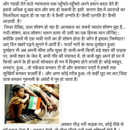
और गवाही देने वाले न्यायालय तक पहुँचते-पहुँचते अपने बयान बदल देते हैं!
इससे अधिक दु
:
खद बात और क्या हो सकती है!
इसी
कारण देश में अपराधों का
सिलसिला बढ़ता ही जा रहा है! ये कैसी उन्नति है
?
कैसी प्रगति है
?
कैसी
आज़ादी है
?
जिधर देखिए
,
उधर शोषण हो रहा है! आजकल का सबसे ज्वलंत शोषण मुद्दा है...
नारी-शोषण
,
बाल-शोषण!
भ्रू
ण हत्या भी उसी का एक हिस्सा मान लीजिए
;
क्योंकि उसमें भी एक भावी नारी का ही शोषण होता है! कौन है इसका जि़म्मेदार
?
आए दिन खबरें प
ढ़ने
-सुनने में आतीं हैं। फलाँ नारी के साथ दु
र्व्य
हार हुआ!
दु
र्व्य
हार भी अब अपनी सीमा लाँघ चुका है! कभी-कभी किसी बड़े शहर की सड़क
पर
,
कभी शहर के जेल में
,
कभी गाँव की पंचायत में
,
तो कभी खुद अपने ही घर में
किसी अपने के ही हाथों सोचकर ही मन में वितृष्णा होने लगती है! कोई मशहूर
,
धनवा
न्
हुआ... तो स्केंडल बनकर टी वी और समाचार पत्रों में हफ्तों तक
सुर्खियाँ बनकर सज़तीं हैं। और अगर कोई
ग़
रीब हुआ- तो कहीं घुट-मर कर जि़ंदा
लाश बनकर गुमनामी के अंधेरों में गुम हो जाता है!
अक्सर भीड़ भरी सड़क पर
,
कोई पीछे से