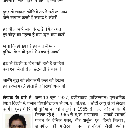
अपना ही साया हाथ में आया है क्या कभी
कुछ तो खय़ाल कीजिये अपने घरों का आप
जैसे खय़ाल करते हैं सरहद पे संतरी
हर चीज़ व्यर्थ जान के कूड़े में फेंक मत
हर चीज़ का महत्त्व है क्या फूल क्या कली
माना कि होनहार है हर बात में मगर
दुनिया के सभी इल्मों में बच्चा है आदमी
इक से किसी के दिन नहीं होते हैं साहिबो
क्या एक जैसी रोज़ छिटकती है चांदनी
जानेंगे तुझ को लोग सभी कल को देखना
हर शख्स पहले होता है ए 'प्राण' अजनबी
लेखक
के
बारे
में
-
जन्म-13 जून 1937, वजीराबाद (पाकिस्तान) प्राथमिक
शिक्षा दिल्ली में, पंजाब विश्वविद्यालय से एम. ए., बी.एड.। छोटी आयु से ही लेखन
कार्य। मुंबई में फिल्मी दुनिया का भी तजुर्बा । 1955 से गज़ल औ
र कवितायें
लिखते रहे हैं। 1965 से यू.के. में प्रवास । उनकी रचनाएँ
पंजाब के दैनिक पत्र, 'वीर अर्जुन' एवं 'हिन्दी मिलाप',
ज्ञानपीठ की पत्रिका 'नया ज्ञानोदय' जैसी अनेक