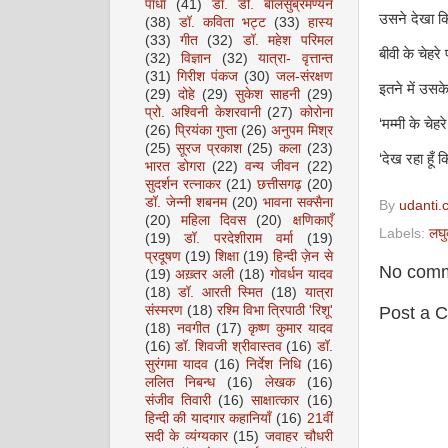
पाधा
(41)
डॉ. डी. बालसुब्रमण्यन
उसने देखा क
(38)
डॉ. कविता भट्ट
(33)
हास्य
(33)
गीत
(32)
डॉ. महेश परिमल
बीवी के चेहर
(32)
विज्ञान
(32)
यात्रा- वृत्तान्त
(31)
गिरीश पंकज
(30)
जल-संरक्षण
इतने में उसके
(29)
दोहे
(29)
सुकेश साहनी
(29)
प्रो. अश्विनी केशरवानी
(27)
कोरोना
‘मम्मी के चेहर
(26)
प्रियंका गुप्ता
(26)
अनुपम मिश्र
(25)
सूरज प्रकाश
(25)
कला
(23)
‘देख रहा हूँ क
भारत डोगरा
(22)
वन्य जीवन
(22)
सुदर्शन रत्नाकर
(21)
छत्तीसगढ़
(20)
डॉ. जेन्नी शबनम
(20)
भावना सक्सैना
By
udanti.
(20)
महिला दिवस
(20)
क्षणिकाएँ
Labels:
लघु
(19)
डॉ. परदेशीराम वर्मा
(19)
प्रदूषण
(19)
शिक्षा
(19)
हिन्दी ज़ेन से
No comm
(19)
अख़्तर अली
(18)
गोवर्धन यादव
(18)
डॉ. आरती स्मित
(18)
यात्रा
संस्मरण
(18)
रश्मि विभा त्रिपाठी 'रिशू'
Post a 
(18)
नवगीत
(17)
कृष्ण कुमार यादव
(16)
डॉ. शिवजी श्रीवास्तव
(16)
डॉ.
सुरंगमा यादव
(16)
निर्देश निधि
(16)
ललित निबन्ध
(16)
लेखक
(16)
संजीव तिवारी
(16)
साक्षात्कार
(16)
हिन्दी की यादगार कहानियाँ
(16)
21वीं
सदी के व्यंग्यकार
(15)
जवाहर चौधरी