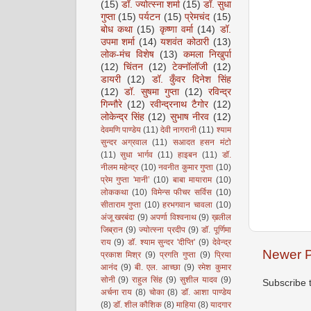
(15)
डॉ. ज्योत्स्ना शर्मा
(15)
डॉ. सुधा
गुप्ता
(15)
पर्यटन
(15)
प्रेमचंद
(15)
बोध कथा
(15)
कृष्णा वर्मा
(14)
डॉ.
उपमा शर्मा
(14)
यशवंत कोठारी
(13)
लोक-मंच विशेष
(13)
कमला निखुर्पा
(12)
चिंतन
(12)
टेक्नॉलॉजी
(12)
डायरी
(12)
डॉ. कुँवर दिनेश सिंह
(12)
डॉ. सुषमा गुप्ता
(12)
रविन्द्र
गिन्नौरे
(12)
रवीन्द्रनाथ टैगोर
(12)
लोकेन्द्र सिंह
(12)
सुभाष नीरव
(12)
देवमणि पाण्डेय
(11)
देवी नागरानी
(11)
श्याम
सुन्दर अग्रवाल
(11)
सआदत हसन मंटो
(11)
सुधा भार्गव
(11)
हाइबन
(11)
डॉ.
नीलम महेन्द्र
(10)
नवनीत कुमार गुप्ता
(10)
प्रेम गुप्ता 'मानी’
(10)
बाबा मायाराम
(10)
लोककथा
(10)
विमेन्स फीचर सर्विस
(10)
सीताराम गुप्ता
(10)
हरभगवान चावला
(10)
अंजू खरबंदा
(9)
अपर्णा विश्वनाथ
(9)
ख़लील
जिब्रान
(9)
ज्योत्स्ना प्रदीप
(9)
डॉ. पूर्णिमा
राय
(9)
डॉ. श्याम सुन्दर 'दीप्ति'
(9)
देवेन्द्र
Newer P
प्रकाश मिश्र
(9)
प्रगति गुप्ता
(9)
प्रिया
आनंद
(9)
बी. एल. आच्छा
(9)
रमेश कुमार
सोनी
(9)
राहुल सिंह
(9)
सुशील यादव
(9)
Subscribe 
अर्चना राय
(8)
चोका
(8)
डॉ. आशा पाण्डेय
(8)
डॉ. शील कौशिक
(8)
माहिया
(8)
यादगार