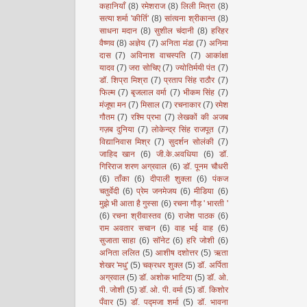
कहानियाँ
(8)
रमेशराज
(8)
लिली मित्रा
(8)
सत्या शर्मा 'कीर्ति'
(8)
सांत्वना श्रीकान्त
(8)
साधना मदान
(8)
सुशील चंदानी
(8)
हरिहर
वैष्णव
(8)
अज्ञेय
(7)
अनिता मंडा
(7)
अनिमा
दास
(7)
अविनाश वाचस्पति
(7)
आकांक्षा
यादव
(7)
जरा सोचिए
(7)
ज्योतिर्मयी पंत
(7)
डॉ. शिप्रा मिश्रा
(7)
प्रताप सिंह राठौर
(7)
फिल्म
(7)
बृजलाल वर्मा
(7)
भीकम सिंह
(7)
मंजूषा मन
(7)
मिसाल
(7)
रचनाकार
(7)
रमेश
गौतम
(7)
रश्मि प्रभा
(7)
लेखकों की अजब
गज़ब दुनिया
(7)
लोकेन्द्र सिंह राजपूत
(7)
विद्यानिवास मिश्र
(7)
सुदर्शन सोलंकी
(7)
जाहिद खान
(6)
जी.के.अवधिया
(6)
डॉ.
गिरिराज शरण अग्रवाल
(6)
डॉ. पूनम चौधरी
(6)
ताँका
(6)
दीपाली शुक्ला
(6)
पंकज
चतुर्वेदी
(6)
प्रेम जनमेजय
(6)
मीडिया
(6)
मुझे भी आता है गुस्सा
(6)
रचना गौड़ ' भारती '
(6)
रचना श्रीवास्तव
(6)
राजेश पाठक
(6)
राम अवतार सचान
(6)
वाह भई वाह
(6)
सुजाता साहा
(6)
सॉनेट
(6)
हरि जोशी
(6)
अनिता ललित
(5)
आशीष दशोत्तर
(5)
ऋता
शेखर 'मधु'
(5)
चक्रधर शुक्ल
(5)
डॉ. अर्पिता
अग्रवाल
(5)
डॉ. अशोक भाटिया
(5)
डॉ. ओ.
पी. जोशी
(5)
डॉ. ओ. पी. वर्मा
(5)
डॉ. किशोर
पँवार
(5)
डॉ. पद्मजा शर्मा
(5)
डॉ. भावना