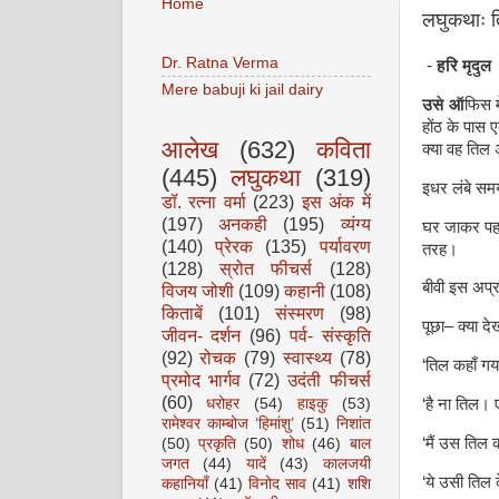
Home
लघुकथाः 
Dr. Ratna Verma
-
हरि मृदुल
Mere babuji ki jail dairy
उसे ऑ
फिस म
होंठ के पास 
आलेख
(632)
कविता
क्या वह तिल अ
(445)
लघुकथा
(319)
इधर लंबे समय
डॉ. रत्ना वर्मा
(223)
इस अंक में
(197)
अनकही
(195)
व्यंग्य
घर जाकर पहले
(140)
प्रेरक
(135)
पर्यावरण
तरह।
(128)
स्रोत फीचर्स
(128)
बीवी इस अप्
विजय जोशी
(109)
कहानी
(108)
किताबें
(101)
संस्मरण
(98)
पूछा– क्या देख
जीवन- दर्शन
(96)
पर्व- संस्कृति
(92)
रोचक
(79)
स्वास्थ्य
(78)
‘तिल कहाँ गया
प्रमोद भार्गव
(72)
उदंती फीचर्स
(60)
‘है ना तिल।
धरोहर
(54)
हाइकु
(53)
रामेश्वर काम्बोज ‘हिमांशु’
(51)
निशांत
‘मैं उस तिल क
(50)
प्रकृति
(50)
शोध
(46)
बाल
जगत
(44)
यादें
(43)
कालजयी
‘ये उसी तिल क
कहानियाँ
(41)
विनोद साव
(41)
शशि