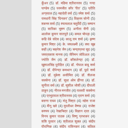
कुँअर
(5)
डॉ. महिमा श्रीवास्तव
(5)
नन्दा
पाण्डेय
(5)
परमजीत कौर 'रीत’
(5)
प्रीति
अग्रवाल
(5)
महादेवी वर्मा
(5)
रमेश शर्मा
(5)
रामधारी सिंह 'दिनकर'
(5)
विक्रम सोनी
(5)
शबनम शर्मा
(5)
श्यामलाल चतुर्वेदी
(5)
सम्मान
(5)
सारिका भूषण
(5)
अनीता सैनी
(4)
आलोक कुमार सातपुते
(4)
कमल चोपड़ा
(4)
कहि देबे संदेस
(4)
कालू राम शर्मा
(4)
कृष्ण
कुमार मिश्र
(4)
के. जयलक्ष्मी
(4)
क्या खूब
कही
(4)
चक्रेश जैन
(4)
चन्द्रप्रभा सूद
(4)
जयप्रकाश मानस
(4)
जैस्मिन जोविअल
(4)
ज्योति जैन
(4)
डॉ. कौशलेन्द्र
(4)
डॉ.
खुशालसिंह पुरोहित
(4)
डॉ. गोपाल बाबू शर्मा
(4)
डॉ. दीपेन्द्र कमथान
(4)
डॉ. पूर्वा शर्मा
(4)
डॉ. मुकेश असीमित
(4)
डॉ. शैलजा
सक्सेना
(4)
डॉ. सुधा ओम ढींगरा
(4)
डॉ.
सुनीता वर्मा
(4)
डॉ. सुशील जोशी
(4)
दीपाली
ठाकुर
(4)
नीरज मनजीत
(4)
पल्लवी सक्सेना
(4)
प्रभुदयाल श्रीवास्तव
(4)
प्राण शर्मा
(4)
बसन्त राघव
(4)
मंजु मिश्रा
(4)
महेश राजा
(4)
मीनू खरे
(4)
मुरलीधर वैष्णव
(4)
राजेश
कश्यप
(4)
रेखाचित्र
(4)
विज्ञान व्रत
(4)
विनय कुमार पाठक
(4)
विष्णु प्रभाकर
(4)
शशि पुरवार
(4)
श्रीलाल शुक्ल
(4)
संदीप
पौराणिक
(4)
संदीप राशिनकर
(4)
सलिल