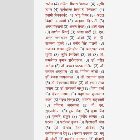
सरोज
(4)
सविता मिश्रा ‘अक्षजा’
(4)
सुरभि
डागर
(4)
सूर्यकान्त त्रिपाठी ‘निराला’
(4)
स्वामी विवेकानंद
(4)
अंजू निगम
(3)
अटल
बिहारी वाजपेयी
(3)
अनुपमा त्रिपाठी
(3)
अमर गोस्वामी
(3)
अरुण शेखर
(3)
अली खान
(3)
अशोक सिंघई
(3)
आशा भाटी
(3)
एस.
अनंत नारायणन
(3)
ओशो
(3)
के. पी.
सक्सेना 'दूसरे'
(3)
गंभीर सिंह पालनी
(3)
गजानन माधव मुक्तिबोध
(3)
चन्द्रधर शर्मा
गुलेरी
(3)
जुबैर सिद्दिकी
(3)
डॉ
(3)
डॉ.
कमलेन्द्र कुमार श्रीवास्तव
(3)
डॉ. प्रीत
अरोड़ा
(3)
डॉ. बच्चन पाठक सलिल
(3)
डॉ.
बलराम अग्रवाल
(3)
डॉ. योगिता जोशी
(3)
डॉ. रंजना जायसवाल
(3)
डॉ. रमाकांत गुप्ता
(3)
डॉ. वेदप्रताप वैदिक
(3)
डॉ. श्याम सखा
‘श्याम’
(3)
डॉ. सरस्वती माथुर
(3)
दिव्या शर्मा
(3)
दीपक मशाल
(3)
पदुमलाल पुन्नालाल
बख्शी
(3)
पद्मा मिश्रा
(3)
परितोष चक्रवर्ती
(3)
पवित्रा अग्रवाल
(3)
पी. एन.
सुब्रमणियन
(3)
पुष्पा मेहरा
(3)
पूनम सिंह
(3)
प्रणति ठाकुर
(3)
प्रमोद ताम्बट
(3)
प्रसंग
(3)
प्रांजल कुमार
(3)
प्रियदर्शी खैरा
(3)
प्रो. विनीत मोहन औदिच्य
(3)
फणीश्वरनाथ रेणु
(3)
फ्रांज काफ्का
(3)
मधु
बी. जोशी
(3)
महावीर अग्रवाल
(3)
मीनाक्षी