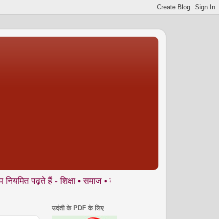
 हैं - शिक्षा • समाज • कला- संस्कृति • पर्यावरण आदि से जुड़े ज्वलंत म
उदंती के PDF के लिए