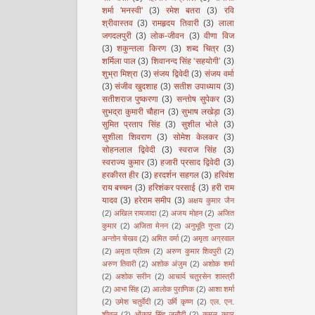
शर्मा 'मनस्वी'
(3)
रमेश बतरा
(3)
रवि
श्रीवास्तव
(3)
रामहृदय तिवारी
(3)
लाला
जगदलपुरी
(3)
लोक-जीवन
(3)
वीणा विज
(3)
शकुन्तला किरण
(3)
शब्द चित्र
(3)
शर्मिला पाल
(3)
शिवानन्द सिंह ‘सहयोगी’
(3)
शुभ्रा मिश्रा
(3)
संजय द्विवेदी
(3)
संजय वर्मा
(3)
संजीव खुदशाह
(3)
सतीश उपाध्याय
(3)
सतीशराज पुष्करणा
(3)
सन्तोष सुपेकर
(3)
सुभद्रा कुमारी चौहान
(3)
सुभाष लखेड़ा
(3)
सुमित प्रताप सिंह
(3)
सुशील भोले
(3)
सुशीला शिवराण
(3)
सोमेश केलकर
(3)
सोहनलाल द्विवेदी
(3)
स्वराज सिंह
(3)
स्वराज्य कुमार
(3)
हजारी प्रसाद द्विवेदी
(3)
हरकीरत हीर
(3)
हरदर्शन सहगल
(3)
हरिवंश
राय बच्चन
(3)
हरिशंकर परसाई
(3)
हरी राम
यादव
(3)
हरेराम समीप
(3)
अक्षय कुमार जैन
(2)
अखिल रायजादा
(2)
अजय मोहन
(2)
अजित
कुमार
(2)
अजिता मेनन
(2)
अनुभूति गुप्ता
(2)
अन्तोन चेखव
(2)
अमित वर्मा
(2)
अमृता अग्रवाल
(2)
अमृता प्रीतम
(2)
अरुण कुमार शिवपुरी
(2)
अरुण तिवारी
(2)
अशोक अंजुम
(2)
अशोक शर्मा
(2)
अशोक सरीन
(2)
आचार्य चतुरसेन शास्त्री
(2)
आभा सिंह
(2)
आलोक पुराणिक
(2)
आशा शर्मा
(2)
उमेश चतुर्वेदी
(2)
उर्मि कृष्ण
(2)
एल. एन.
शीतल
(2)
ओंकार सिंह जनौटी
(2)
कमल कपूर