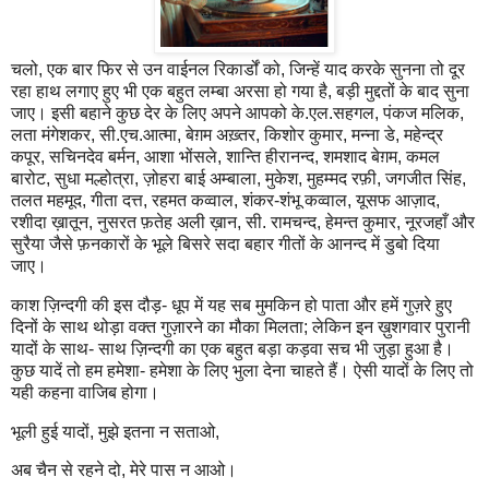
चलो, एक बार फिर से उन वाईनल रिकार्डों को, जिन्हें याद करके सुनना तो दूर
रहा हाथ लगाए हुए भी एक बहुत लम्बा अरसा हो गया है, बड़ी मुद्दतों के बाद सुना
जाए। इसी बहाने कुछ देर के लिए अपने आपको के.एल.सहगल, पंकज मलिक,
लता मंगेशकर, सी.एच.आत्मा, बेग़म अख़्तर, किशोर कुमार, मन्ना डे, महेन्द्र
कपूर, सचिनदेव बर्मन, आशा भोंसले, शान्ति हीरानन्द, शमशाद बेग़म, कमल
बारोट, सुधा मल्होत्रा, ज़ोहरा बाई अम्बाला, मुकेश, मुहम्मद रफ़ी, जगजीत सिंह,
तलत महमूद, गीता दत्त, रहमत कव्वाल, शंकर-शंभू कव्वाल, यूसफ आज़ाद,
रशीदा ख़ातून, नुसरत फ़तेह अली ख़ान, सी. रामचन्द, हेमन्त कुमार, नूरजहाँ और
सुरैया जैसे फ़नकारों के भूले बिसरे सदा बहार गीतों के आनन्द में डुबो दिया
जाए।
काश ज़िन्दगी की इस दौड़- धूप में यह सब मुमकिन हो पाता और हमें गुज़रे हुए
दिनों के साथ थोड़ा वक्त गुज़ारने का मौका मिलता; लेकिन इन ख़ुशगवार पुरानी
यादों के साथ- साथ ज़िन्दगी का एक बहुत बड़ा कड़वा सच भी जुड़ा हुआ है।
कुछ यादें तो हम हमेशा- हमेशा के लिए भुला देना चाहते हैं। ऐसी यादों के लिए तो
यही कहना वाजिब होगा।
भूली हुई यादों, मुझे इतना न सताओ,
अब चैन से रहने दो, मेरे पास न आओ।