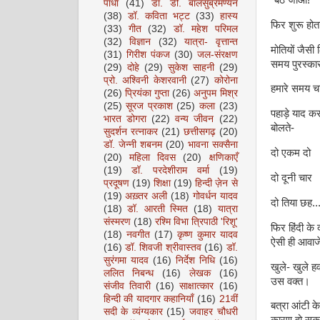
पाधा
(41)
डॉ. डी. बालसुब्रमण्यन
(38)
डॉ. कविता भट्ट
(33)
हास्य
फिर शुरू हो
(33)
गीत
(32)
डॉ. महेश परिमल
(32)
विज्ञान
(32)
यात्रा- वृत्तान्त
मोतियों जैसी
(31)
गिरीश पंकज
(30)
जल-संरक्षण
समय पुरस्का
(29)
दोहे
(29)
सुकेश साहनी
(29)
प्रो. अश्विनी केशरवानी
(27)
कोरोना
हमारे समय चा
(26)
प्रियंका गुप्ता
(26)
अनुपम मिश्र
(25)
सूरज प्रकाश
(25)
कला
(23)
पहाड़े याद कर
भारत डोगरा
(22)
वन्य जीवन
(22)
बोलते-
सुदर्शन रत्नाकर
(21)
छत्तीसगढ़
(20)
डॉ. जेन्नी शबनम
(20)
भावना सक्सैना
दो एकम दो
(20)
महिला दिवस
(20)
क्षणिकाएँ
(19)
डॉ. परदेशीराम वर्मा
(19)
दो दूनी चार
प्रदूषण
(19)
शिक्षा
(19)
हिन्दी ज़ेन से
(19)
अख़्तर अली
(18)
गोवर्धन यादव
दो तिया छह...
(18)
डॉ. आरती स्मित
(18)
यात्रा
संस्मरण
(18)
रश्मि विभा त्रिपाठी 'रिशू'
फिर हिंदी के
(18)
नवगीत
(17)
कृष्ण कुमार यादव
ऐसी ही आवाज
(16)
डॉ. शिवजी श्रीवास्तव
(16)
डॉ.
सुरंगमा यादव
(16)
निर्देश निधि
(16)
खुले- खुले ह
ललित निबन्ध
(16)
लेखक
(16)
उस वक्त।
संजीव तिवारी
(16)
साक्षात्कार
(16)
हिन्दी की यादगार कहानियाँ
(16)
21वीं
बत्रा आंटी क
सदी के व्यंग्यकार
(15)
जवाहर चौधरी