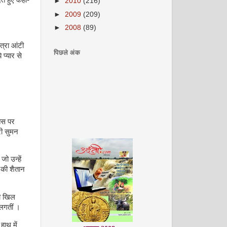
ते हुए कहा-
►
2010
(216)
►
2009
(209)
►
2008
(89)
त्रा आंटी
पिछले अंक
 प्यार से
तिस पर
ी सुमन
ो उन्हें
 की शैतान
जा खिल
लगतीं ।
अगस्त 2008
हाथ में