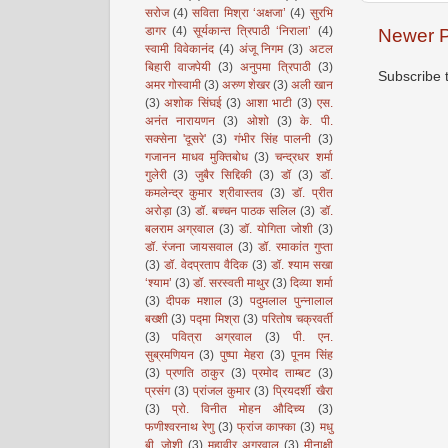
सरोज
(4)
सविता मिश्रा ‘अक्षजा’
(4)
सुरभि
डागर
(4)
सूर्यकान्त त्रिपाठी ‘निराला’
(4)
Newer P
स्वामी विवेकानंद
(4)
अंजू निगम
(3)
अटल
बिहारी वाजपेयी
(3)
अनुपमा त्रिपाठी
(3)
Subscribe 
अमर गोस्वामी
(3)
अरुण शेखर
(3)
अली खान
(3)
अशोक सिंघई
(3)
आशा भाटी
(3)
एस.
अनंत नारायणन
(3)
ओशो
(3)
के. पी.
सक्सेना 'दूसरे'
(3)
गंभीर सिंह पालनी
(3)
गजानन माधव मुक्तिबोध
(3)
चन्द्रधर शर्मा
गुलेरी
(3)
जुबैर सिद्दिकी
(3)
डॉ
(3)
डॉ.
कमलेन्द्र कुमार श्रीवास्तव
(3)
डॉ. प्रीत
अरोड़ा
(3)
डॉ. बच्चन पाठक सलिल
(3)
डॉ.
बलराम अग्रवाल
(3)
डॉ. योगिता जोशी
(3)
डॉ. रंजना जायसवाल
(3)
डॉ. रमाकांत गुप्ता
(3)
डॉ. वेदप्रताप वैदिक
(3)
डॉ. श्याम सखा
‘श्याम’
(3)
डॉ. सरस्वती माथुर
(3)
दिव्या शर्मा
(3)
दीपक मशाल
(3)
पदुमलाल पुन्नालाल
बख्शी
(3)
पद्मा मिश्रा
(3)
परितोष चक्रवर्ती
(3)
पवित्रा अग्रवाल
(3)
पी. एन.
सुब्रमणियन
(3)
पुष्पा मेहरा
(3)
पूनम सिंह
(3)
प्रणति ठाकुर
(3)
प्रमोद ताम्बट
(3)
प्रसंग
(3)
प्रांजल कुमार
(3)
प्रियदर्शी खैरा
(3)
प्रो. विनीत मोहन औदिच्य
(3)
फणीश्वरनाथ रेणु
(3)
फ्रांज काफ्का
(3)
मधु
बी. जोशी
(3)
महावीर अग्रवाल
(3)
मीनाक्षी