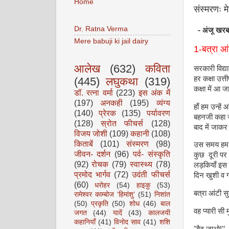
Home
संस्मरणः मेर
Dr. Ratna Verma
- अंजू खरबन
Mere babuji ki jail dairy
1-बत्रा आं
आलेख
(632)
कविता
सरकारी विद्य
हर कक्षा उत्
(445)
लघुकथा
(319)
कक्षा में आ 
डॉ. रत्ना वर्मा
(223)
इस अंक में
(197)
अनकही
(195)
व्यंग्य
हाँ हम उन्हें
(140)
प्रेरक
(135)
पर्यावरण
बहनजी कहा ज
(128)
स्रोत फीचर्स
(128)
बाद में जाक
विजय जोशी
(109)
कहानी
(108)
किताबें
(101)
संस्मरण
(98)
उस समय हम लो
जीवन- दर्शन
(96)
पर्व- संस्कृति
कुछ दूरी पर 
(92)
रोचक
(79)
स्वास्थ्य
(78)
लड़कियाँ इस क
प्रमोद भार्गव
(72)
उदंती फीचर्स
दिन खुशी व ग
(60)
धरोहर
(54)
हाइकु
(53)
बत्रा आंटी सु
रामेश्वर काम्बोज ‘हिमांशु’
(51)
निशांत
(50)
प्रकृति
(50)
शोध
(46)
बाल
वह प्यारी सी 
जगत
(44)
यादें
(43)
कालजयी
कहानियाँ
(41)
विनोद साव
(41)
शशि
"बैठ जाओ!’’