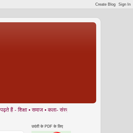
्षा • समाज • कला- संस्कृति • पर्यावरण आदि से जुड़े ज्वलंत मुद्दों पर 
उदंती के PDF के लिए