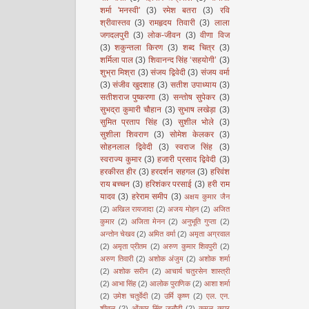
शर्मा 'मनस्वी'
(3)
रमेश बतरा
(3)
रवि
श्रीवास्तव
(3)
रामहृदय तिवारी
(3)
लाला
जगदलपुरी
(3)
लोक-जीवन
(3)
वीणा विज
(3)
शकुन्तला किरण
(3)
शब्द चित्र
(3)
शर्मिला पाल
(3)
शिवानन्द सिंह ‘सहयोगी’
(3)
शुभ्रा मिश्रा
(3)
संजय द्विवेदी
(3)
संजय वर्मा
(3)
संजीव खुदशाह
(3)
सतीश उपाध्याय
(3)
सतीशराज पुष्करणा
(3)
सन्तोष सुपेकर
(3)
सुभद्रा कुमारी चौहान
(3)
सुभाष लखेड़ा
(3)
सुमित प्रताप सिंह
(3)
सुशील भोले
(3)
सुशीला शिवराण
(3)
सोमेश केलकर
(3)
सोहनलाल द्विवेदी
(3)
स्वराज सिंह
(3)
स्वराज्य कुमार
(3)
हजारी प्रसाद द्विवेदी
(3)
हरकीरत हीर
(3)
हरदर्शन सहगल
(3)
हरिवंश
राय बच्चन
(3)
हरिशंकर परसाई
(3)
हरी राम
यादव
(3)
हरेराम समीप
(3)
अक्षय कुमार जैन
(2)
अखिल रायजादा
(2)
अजय मोहन
(2)
अजित
कुमार
(2)
अजिता मेनन
(2)
अनुभूति गुप्ता
(2)
अन्तोन चेखव
(2)
अमित वर्मा
(2)
अमृता अग्रवाल
(2)
अमृता प्रीतम
(2)
अरुण कुमार शिवपुरी
(2)
अरुण तिवारी
(2)
अशोक अंजुम
(2)
अशोक शर्मा
(2)
अशोक सरीन
(2)
आचार्य चतुरसेन शास्त्री
(2)
आभा सिंह
(2)
आलोक पुराणिक
(2)
आशा शर्मा
(2)
उमेश चतुर्वेदी
(2)
उर्मि कृष्ण
(2)
एल. एन.
शीतल
(2)
ओंकार सिंह जनौटी
(2)
कमल कपूर