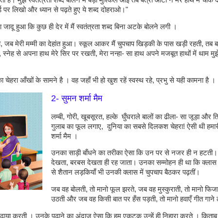
है। मुझे स्वतंत्रता शब्द बोलने में बड़ी मुश्किल आई तब बत्रा आंटी ने मेरे हाथ में चॉक दे
ोर्ड पर लिखो और ध्यान से पढ़ते हुए ये शब्द दोहराओ।"
जादू हुआ कि कुछ ही देर में मैं स्वतंत्रता शब्द बिना अटके बोलने लगी ।
ें थी, जब मेरी मम्मी का देहांत हुआ। स्कूल आकर मैं चुपचाप खिड़की के पास खड़ी रहती, तब ब
 स्नेह से अपना हाथ मेरे सिर पर रखती, मेरा नन्हा- सा हाथ अपने मजबूत हाथों में थाम मुझे
ेहरा आँखों के सामने है । वह जहाँ भी हो खुश रहें स्वस्थ रहे, प्रभु से यही कामना है ।
2- सुमन शर्मा मैम
लम्बी, गोरी, खूबसूरत, हल्के घुँघराले बालों का ढीला- सा जूड़ा और 
गुलाब का फूल लगाए, दुनिया का सबसे दिलकश चेहरा! ऐसी थी हमार
शर्मा मैम ।
उनका साड़ी बाँधने का तरीका ऐसा कि उन पर से नजर ही न हटती। ज
देखता, बरबस देखता ही रह जाता। उनका सम्मोहन ही था कि क्लास
से शैतान लड़कियाँ भी उनकी क्लास में चुपचाप बैठकर पढ़तीं।
जब वह बोलती, तो मानो फूल झरते, जब वह मुस्कुराती, तो मानो फि
उठती और जब वह किसी बात पर हँस पड़ती, तो मानो हवाएँ गीत गाने 
ी पढ़ाया करती । उनके पढ़ाने का अंदाज ऐसा कि हम एकटक उन्हें ही निहारा करते । किताब 