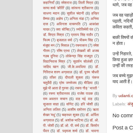
कहानियाँ
(8)
रमेशराज
(8)
लिली मित्रा
(8)
थामे, जब वह 
सत्या शर्मा 'कीर्ति'
(8)
सांत्वना श्रीकान्त
(8)
साधना मदान
(8)
सुशील चंदानी
(8)
हरिहर
जब वह पहाड़ों 
वैष्णव
(8)
अज्ञेय
(7)
अनिता मंडा
(7)
अनिमा
पढ़ाती, नदिय
दास
(7)
अविनाश वाचस्पति
(7)
आकांक्षा
कविता कहती,
यादव
(7)
जरा सोचिए
(7)
ज्योतिर्मयी पंत
(7)
डॉ. शिप्रा मिश्रा
(7)
प्रताप सिंह राठौर
(7)
बाकी विषयों क
फिल्म
(7)
बृजलाल वर्मा
(7)
भीकम सिंह
(7)
न होता।
मंजूषा मन
(7)
मिसाल
(7)
रचनाकार
(7)
रमेश
गौतम
(7)
रश्मि प्रभा
(7)
लेखकों की अजब
उन्हें निहार
गज़ब दुनिया
(7)
लोकेन्द्र सिंह राजपूत
(7)
किया हुआ ज्ञ
विद्यानिवास मिश्र
(7)
सुदर्शन सोलंकी
(7)
उन्हीं की त
जाहिद खान
(6)
जी.के.अवधिया
(6)
डॉ.
गिरिराज शरण अग्रवाल
(6)
डॉ. पूनम चौधरी
जब बच्चे मुझ
(6)
ताँका
(6)
दीपाली शुक्ला
(6)
पंकज
याद आती हैं।
चतुर्वेदी
(6)
प्रेम जनमेजय
(6)
मीडिया
(6)
मुझे भी आता है गुस्सा
(6)
रचना गौड़ ' भारती '
(6)
रचना श्रीवास्तव
(6)
राजेश पाठक
(6)
By
udanti.
राम अवतार सचान
(6)
वाह भई वाह
(6)
Labels:
अंज
सुजाता साहा
(6)
सॉनेट
(6)
हरि जोशी
(6)
अनिता ललित
(5)
आशीष दशोत्तर
(5)
ऋता
No comm
शेखर 'मधु'
(5)
चक्रधर शुक्ल
(5)
डॉ. अर्पिता
अग्रवाल
(5)
डॉ. अशोक भाटिया
(5)
डॉ. ओ.
पी. जोशी
(5)
डॉ. ओ. पी. वर्मा
(5)
डॉ. किशोर
Post a 
पँवार
(5)
डॉ. पद्मजा शर्मा
(5)
डॉ. भावना