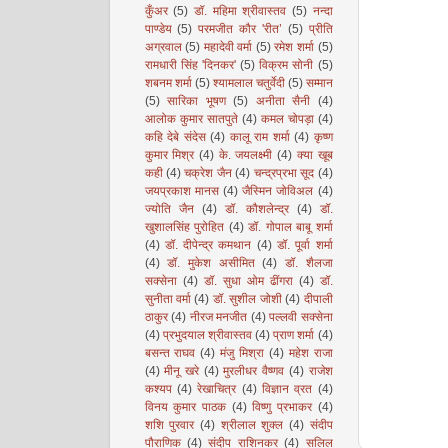
कुँअर
(5)
डॉ. महिमा श्रीवास्तव
(5)
नन्दा
पाण्डेय
(5)
परमजीत कौर 'रीत’
(5)
प्रीति
अग्रवाल
(5)
महादेवी वर्मा
(5)
रमेश शर्मा
(5)
रामधारी सिंह 'दिनकर'
(5)
विक्रम सोनी
(5)
शबनम शर्मा
(5)
श्यामलाल चतुर्वेदी
(5)
सम्मान
(5)
सारिका भूषण
(5)
अनीता सैनी
(4)
आलोक कुमार सातपुते
(4)
कमल चोपड़ा
(4)
कहि देबे संदेस
(4)
कालू राम शर्मा
(4)
कृष्ण
कुमार मिश्र
(4)
के. जयलक्ष्मी
(4)
क्या खूब
कही
(4)
चक्रेश जैन
(4)
चन्द्रप्रभा सूद
(4)
जयप्रकाश मानस
(4)
जैस्मिन जोविअल
(4)
ज्योति जैन
(4)
डॉ. कौशलेन्द्र
(4)
डॉ.
खुशालसिंह पुरोहित
(4)
डॉ. गोपाल बाबू शर्मा
(4)
डॉ. दीपेन्द्र कमथान
(4)
डॉ. पूर्वा शर्मा
(4)
डॉ. मुकेश असीमित
(4)
डॉ. शैलजा
सक्सेना
(4)
डॉ. सुधा ओम ढींगरा
(4)
डॉ.
सुनीता वर्मा
(4)
डॉ. सुशील जोशी
(4)
दीपाली
ठाकुर
(4)
नीरज मनजीत
(4)
पल्लवी सक्सेना
(4)
प्रभुदयाल श्रीवास्तव
(4)
प्राण शर्मा
(4)
बसन्त राघव
(4)
मंजु मिश्रा
(4)
महेश राजा
(4)
मीनू खरे
(4)
मुरलीधर वैष्णव
(4)
राजेश
कश्यप
(4)
रेखाचित्र
(4)
विज्ञान व्रत
(4)
विनय कुमार पाठक
(4)
विष्णु प्रभाकर
(4)
शशि पुरवार
(4)
श्रीलाल शुक्ल
(4)
संदीप
पौराणिक
(4)
संदीप राशिनकर
(4)
सलिल