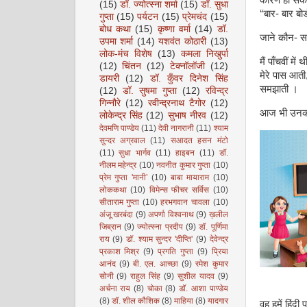
कारण हो सकता 
(15)
डॉ. ज्योत्स्ना शर्मा
(15)
डॉ. सुधा
‘‘बार- बार ब
गुप्ता
(15)
पर्यटन
(15)
प्रेमचंद
(15)
बोध कथा
(15)
कृष्णा वर्मा
(14)
डॉ.
जाने कौन- सा 
उपमा शर्मा
(14)
यशवंत कोठारी
(13)
लोक-मंच विशेष
(13)
कमला निखुर्पा
मैं पाँचवीं म
(12)
चिंतन
(12)
टेक्नॉलॉजी
(12)
मेरे पास आती,
डायरी
(12)
डॉ. कुँवर दिनेश सिंह
समझाती ।
(12)
डॉ. सुषमा गुप्ता
(12)
रविन्द्र
गिन्नौरे
(12)
रवीन्द्रनाथ टैगोर
(12)
आज भी उनका च
लोकेन्द्र सिंह
(12)
सुभाष नीरव
(12)
देवमणि पाण्डेय
(11)
देवी नागरानी
(11)
श्याम
सुन्दर अग्रवाल
(11)
सआदत हसन मंटो
(11)
सुधा भार्गव
(11)
हाइबन
(11)
डॉ.
नीलम महेन्द्र
(10)
नवनीत कुमार गुप्ता
(10)
प्रेम गुप्ता 'मानी’
(10)
बाबा मायाराम
(10)
लोककथा
(10)
विमेन्स फीचर सर्विस
(10)
सीताराम गुप्ता
(10)
हरभगवान चावला
(10)
अंजू खरबंदा
(9)
अपर्णा विश्वनाथ
(9)
ख़लील
जिब्रान
(9)
ज्योत्स्ना प्रदीप
(9)
डॉ. पूर्णिमा
राय
(9)
डॉ. श्याम सुन्दर 'दीप्ति'
(9)
देवेन्द्र
प्रकाश मिश्र
(9)
प्रगति गुप्ता
(9)
प्रिया
आनंद
(9)
बी. एल. आच्छा
(9)
रमेश कुमार
सोनी
(9)
राहुल सिंह
(9)
सुशील यादव
(9)
अर्चना राय
(8)
चोका
(8)
डॉ. आशा पाण्डेय
(8)
डॉ. शील कौशिक
(8)
माहिया
(8)
यादगार
वह हमें हिंद