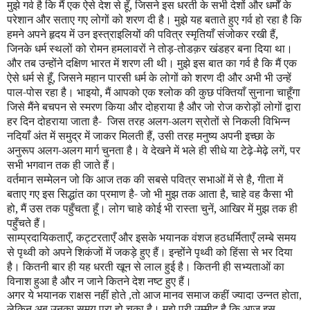
मुझे गर्व है कि मैं एक ऐसे देश से हूँ
,
जिसने इस धरती के सभी देशों और धर्मों के
परेशान और सताए गए लोगों को शरण दी है। मुझे यह बताते हुए गर्व हो रहा है कि
हमने अपने हृदय में उन इस्त्राइलियों की पवित्र स्मृतियाँ संजोकर रखी हैं
,
जिनके धर्म स्थलों को रोमन हमलावरों ने तोड़-तोडक़र खंडहर बना दिया था।
और तब उन्होंने दक्षिण भारत में शरण ली थी। मुझे इस बात का गर्व है कि मैं एक
ऐसे धर्म से हूँ
,
जिसने महान पारसी धर्म के लोगों को शरण दी और अभी भी उन्हें
पाल-पोस रहा है। भाइयो
,
मैं आपको एक श्लोक की कुछ पंक्तियाँ सुनाना चाहूँगा
जिसे मैंने बचपन से स्मरण किया और दोहराया है और जो रोज करोड़ों लोगों द्वारा
हर दिन दोहराया जाता है- जिस तरह अलग-अलग स्रोतों से निकली विभिन्न
नदियाँ अंत में समुद्र में जाकर मिलती हैं
,
उसी तरह मनुष्य अपनी इच्छा के
अनुरूप अलग-अलग मार्ग चुनता है। वे देखने में भले ही सीधे या टेढ़े-मेढ़े लगें
,
पर
सभी भगवान तक ही जाते हैं।
वर्तमान सम्मेलन जो कि आज तक की सबसे पवित्र सभाओं में से है
,
गीता में
बताए गए इस सिद्धांत का प्रमाण है- जो भी मुझ तक आता है
,
चाहे वह कैसा भी
हो
,
मैं उस तक पहुँचता हूँ। लोग चाहे कोई भी रास्ता चुनें
,
आखिर में मुझ तक ही
पहुँचते हैं।
यिकताएँ
,
कट्टरताएँ और इसके भयानक वंशज हठधर्मिताएँ लम्बे समय
साम्प्रदा
से पृथ्वी को अपने शिकंजों में जकड़े हुए हैं। इन्होंने पृथ्वी को हिंसा से भर दिया
है। कितनी बार ही यह धरती खून से लाल हुई है। कितनी ही सभ्यताओं का
विनाश हुआ है और न जाने कितने देश नष्ट हुए हैं।
अगर ये भयानक राक्षस नहीं होते
,
तो आज मानव समाज कहीं ज्यादा उन्नत होता
,
लेकिन अब उनका समय पूरा हो चुका है। मुझे पूरी उम्मीद है कि आज इस