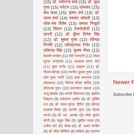
(15)
डॉ. ज्योत्स्ना शर्मा
(15)
डॉ. सुधा
गुप्ता
(15)
पर्यटन
(15)
प्रेमचंद
(15)
बोध कथा
(15)
कृष्णा वर्मा
(14)
डॉ.
उपमा शर्मा
(14)
यशवंत कोठारी
(13)
लोक-मंच विशेष
(13)
कमला निखुर्पा
(12)
चिंतन
(12)
टेक्नॉलॉजी
(12)
डायरी
(12)
डॉ. कुँवर दिनेश सिंह
(12)
डॉ. सुषमा गुप्ता
(12)
रविन्द्र
गिन्नौरे
(12)
रवीन्द्रनाथ टैगोर
(12)
लोकेन्द्र सिंह
(12)
सुभाष नीरव
(12)
देवमणि पाण्डेय
(11)
देवी नागरानी
(11)
श्याम
सुन्दर अग्रवाल
(11)
सआदत हसन मंटो
(11)
सुधा भार्गव
(11)
हाइबन
(11)
डॉ.
नीलम महेन्द्र
(10)
नवनीत कुमार गुप्ता
(10)
प्रेम गुप्ता 'मानी’
(10)
बाबा मायाराम
(10)
Newer P
लोककथा
(10)
विमेन्स फीचर सर्विस
(10)
सीताराम गुप्ता
(10)
हरभगवान चावला
(10)
अंजू खरबंदा
(9)
अपर्णा विश्वनाथ
(9)
ख़लील
Subscribe 
जिब्रान
(9)
ज्योत्स्ना प्रदीप
(9)
डॉ. पूर्णिमा
राय
(9)
डॉ. श्याम सुन्दर 'दीप्ति'
(9)
देवेन्द्र
प्रकाश मिश्र
(9)
प्रगति गुप्ता
(9)
प्रिया
आनंद
(9)
बी. एल. आच्छा
(9)
रमेश कुमार
सोनी
(9)
राहुल सिंह
(9)
सुशील यादव
(9)
अर्चना राय
(8)
चोका
(8)
डॉ. आशा पाण्डेय
(8)
डॉ. शील कौशिक
(8)
माहिया
(8)
यादगार