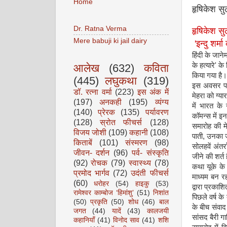
Home
हृषिकेश सुल
Dr. Ratna Verma
हृषिकेश सुल
Mere babuji ki jail dairy
'इन्दु शर्म
हिंदी के जा
के हत्यारे' के
आलेख
(632)
कविता
किया गया है।
(445)
लघुकथा
(319)
इस अवसर पर ब
डॉ. रत्ना वर्मा
(223)
इस अंक में
मेहरा को ग्या
(197)
अनकही
(195)
व्यंग्य
में भारत के
(140)
प्रेरक
(135)
पर्यावरण
कॉमन्स में इन
(128)
स्रोत फीचर्स
(128)
समारोह की म
विजय जोशी
(109)
कहानी
(108)
पाती, उनका ज
किताबें
(101)
संस्मरण
(98)
सोलहवें अंतर
जीवन- दर्शन
(96)
पर्व- संस्कृति
जीने की शर्त
(92)
रोचक
(79)
स्वास्थ्य
(78)
कथा यूके के 
प्रमोद भार्गव
(72)
उदंती फीचर्स
माध्यम बन रहा
(60)
धरोहर
(54)
हाइकु
(53)
द्वारा प्रकाश
रामेश्वर काम्बोज ‘हिमांशु’
(51)
निशांत
पिछले वर्ष के
(50)
प्रकृति
(50)
शोध
(46)
बाल
के बीच संवा
जगत
(44)
यादें
(43)
कालजयी
सांसद बैरी गा
कहानियाँ
(41)
विनोद साव
(41)
शशि