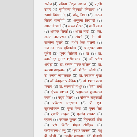
सरोज
(4)
सविता मिश्रा ‘अक्षजा’
(4)
सुरभि
डागर
(4)
सूर्यकान्त त्रिपाठी ‘निराला’
(4)
स्वामी विवेकानंद
(4)
अंजू निगम
(3)
अटल
बिहारी वाजपेयी
(3)
अनुपमा त्रिपाठी
(3)
अमर गोस्वामी
(3)
अरुण शेखर
(3)
अली खान
(3)
अशोक सिंघई
(3)
आशा भाटी
(3)
एस.
अनंत नारायणन
(3)
ओशो
(3)
के. पी.
सक्सेना 'दूसरे'
(3)
गंभीर सिंह पालनी
(3)
गजानन माधव मुक्तिबोध
(3)
चन्द्रधर शर्मा
गुलेरी
(3)
जुबैर सिद्दिकी
(3)
डॉ
(3)
डॉ.
कमलेन्द्र कुमार श्रीवास्तव
(3)
डॉ. प्रीत
अरोड़ा
(3)
डॉ. बच्चन पाठक सलिल
(3)
डॉ.
बलराम अग्रवाल
(3)
डॉ. योगिता जोशी
(3)
डॉ. रंजना जायसवाल
(3)
डॉ. रमाकांत गुप्ता
(3)
डॉ. वेदप्रताप वैदिक
(3)
डॉ. श्याम सखा
‘श्याम’
(3)
डॉ. सरस्वती माथुर
(3)
दिव्या शर्मा
(3)
दीपक मशाल
(3)
पदुमलाल पुन्नालाल
बख्शी
(3)
पद्मा मिश्रा
(3)
परितोष चक्रवर्ती
(3)
पवित्रा अग्रवाल
(3)
पी. एन.
सुब्रमणियन
(3)
पुष्पा मेहरा
(3)
पूनम सिंह
(3)
प्रणति ठाकुर
(3)
प्रमोद ताम्बट
(3)
प्रसंग
(3)
प्रांजल कुमार
(3)
प्रियदर्शी खैरा
(3)
प्रो. विनीत मोहन औदिच्य
(3)
फणीश्वरनाथ रेणु
(3)
फ्रांज काफ्का
(3)
मधु
बी. जोशी
(3)
महावीर अग्रवाल
(3)
मीनाक्षी