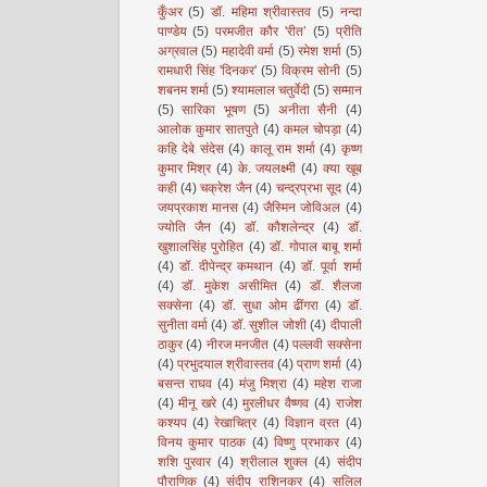
कुँअर
(5)
डॉ. महिमा श्रीवास्तव
(5)
नन्दा
पाण्डेय
(5)
परमजीत कौर 'रीत’
(5)
प्रीति
अग्रवाल
(5)
महादेवी वर्मा
(5)
रमेश शर्मा
(5)
रामधारी सिंह 'दिनकर'
(5)
विक्रम सोनी
(5)
शबनम शर्मा
(5)
श्यामलाल चतुर्वेदी
(5)
सम्मान
(5)
सारिका भूषण
(5)
अनीता सैनी
(4)
आलोक कुमार सातपुते
(4)
कमल चोपड़ा
(4)
कहि देबे संदेस
(4)
कालू राम शर्मा
(4)
कृष्ण
कुमार मिश्र
(4)
के. जयलक्ष्मी
(4)
क्या खूब
कही
(4)
चक्रेश जैन
(4)
चन्द्रप्रभा सूद
(4)
जयप्रकाश मानस
(4)
जैस्मिन जोविअल
(4)
ज्योति जैन
(4)
डॉ. कौशलेन्द्र
(4)
डॉ.
खुशालसिंह पुरोहित
(4)
डॉ. गोपाल बाबू शर्मा
(4)
डॉ. दीपेन्द्र कमथान
(4)
डॉ. पूर्वा शर्मा
(4)
डॉ. मुकेश असीमित
(4)
डॉ. शैलजा
सक्सेना
(4)
डॉ. सुधा ओम ढींगरा
(4)
डॉ.
सुनीता वर्मा
(4)
डॉ. सुशील जोशी
(4)
दीपाली
ठाकुर
(4)
नीरज मनजीत
(4)
पल्लवी सक्सेना
(4)
प्रभुदयाल श्रीवास्तव
(4)
प्राण शर्मा
(4)
बसन्त राघव
(4)
मंजु मिश्रा
(4)
महेश राजा
(4)
मीनू खरे
(4)
मुरलीधर वैष्णव
(4)
राजेश
कश्यप
(4)
रेखाचित्र
(4)
विज्ञान व्रत
(4)
विनय कुमार पाठक
(4)
विष्णु प्रभाकर
(4)
शशि पुरवार
(4)
श्रीलाल शुक्ल
(4)
संदीप
पौराणिक
(4)
संदीप राशिनकर
(4)
सलिल