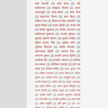
शर्मा 'मनस्वी'
(3)
रमेश बतरा
(3)
रवि
श्रीवास्तव
(3)
रामहृदय तिवारी
(3)
लाला
जगदलपुरी
(3)
लोक-जीवन
(3)
वीणा विज
(3)
शकुन्तला किरण
(3)
शब्द चित्र
(3)
शर्मिला पाल
(3)
शिवानन्द सिंह ‘सहयोगी’
(3)
शुभ्रा मिश्रा
(3)
संजय द्विवेदी
(3)
संजय वर्मा
(3)
संजीव खुदशाह
(3)
सतीश उपाध्याय
(3)
सतीशराज पुष्करणा
(3)
सन्तोष सुपेकर
(3)
सुभद्रा कुमारी चौहान
(3)
सुभाष लखेड़ा
(3)
सुमित प्रताप सिंह
(3)
सुशील भोले
(3)
सुशीला शिवराण
(3)
सोमेश केलकर
(3)
सोहनलाल द्विवेदी
(3)
स्वराज सिंह
(3)
स्वराज्य कुमार
(3)
हजारी प्रसाद द्विवेदी
(3)
हरकीरत हीर
(3)
हरदर्शन सहगल
(3)
हरिवंश
राय बच्चन
(3)
हरिशंकर परसाई
(3)
हरी राम
यादव
(3)
हरेराम समीप
(3)
अक्षय कुमार जैन
(2)
अखिल रायजादा
(2)
अजय मोहन
(2)
अजित
कुमार
(2)
अजिता मेनन
(2)
अनुभूति गुप्ता
(2)
अन्तोन चेखव
(2)
अमित वर्मा
(2)
अमृता अग्रवाल
(2)
अमृता प्रीतम
(2)
अरुण कुमार शिवपुरी
(2)
अरुण तिवारी
(2)
अशोक अंजुम
(2)
अशोक शर्मा
(2)
अशोक सरीन
(2)
आचार्य चतुरसेन शास्त्री
(2)
आभा सिंह
(2)
आलोक पुराणिक
(2)
आशा शर्मा
(2)
उमेश चतुर्वेदी
(2)
उर्मि कृष्ण
(2)
एल. एन.
शीतल
(2)
ओंकार सिंह जनौटी
(2)
कमल कपूर