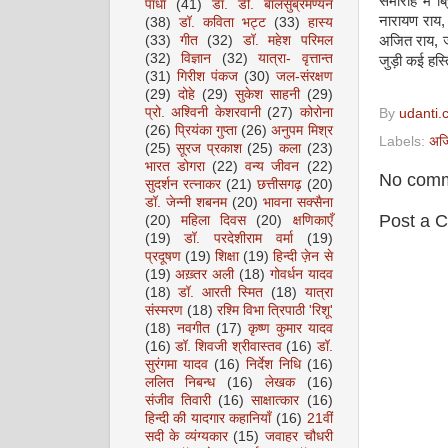
समारोह में ब्
पाधा
(41)
डॉ. डी. बालसुब्रमण्यन
नारायण राय, 
(38)
डॉ. कविता भट्ट
(33)
हास्य
(33)
गीत
(32)
डॉ. महेश परिमल
अजित राय, जय
(32)
विज्ञान
(32)
यात्रा- वृत्तान्त
जुड़ी कई हस्त
(31)
गिरीश पंकज
(30)
जल-संरक्षण
(29)
दोहे
(29)
सुकेश साहनी
(29)
प्रो. अश्विनी केशरवानी
(27)
कोरोना
By
udanti.
(26)
प्रियंका गुप्ता
(26)
अनुपम मिश्र
Labels:
अजि
(25)
सूरज प्रकाश
(25)
कला
(23)
भारत डोगरा
(22)
वन्य जीवन
(22)
No comm
सुदर्शन रत्नाकर
(21)
छत्तीसगढ़
(20)
डॉ. जेन्नी शबनम
(20)
भावना सक्सैना
Post a 
(20)
महिला दिवस
(20)
क्षणिकाएँ
(19)
डॉ. परदेशीराम वर्मा
(19)
प्रदूषण
(19)
शिक्षा
(19)
हिन्दी ज़ेन से
(19)
अख़्तर अली
(18)
गोवर्धन यादव
(18)
डॉ. आरती स्मित
(18)
यात्रा
संस्मरण
(18)
रश्मि विभा त्रिपाठी 'रिशू'
(18)
नवगीत
(17)
कृष्ण कुमार यादव
(16)
डॉ. शिवजी श्रीवास्तव
(16)
डॉ.
सुरंगमा यादव
(16)
निर्देश निधि
(16)
ललित निबन्ध
(16)
लेखक
(16)
संजीव तिवारी
(16)
साक्षात्कार
(16)
हिन्दी की यादगार कहानियाँ
(16)
21वीं
सदी के व्यंग्यकार
(15)
जवाहर चौधरी