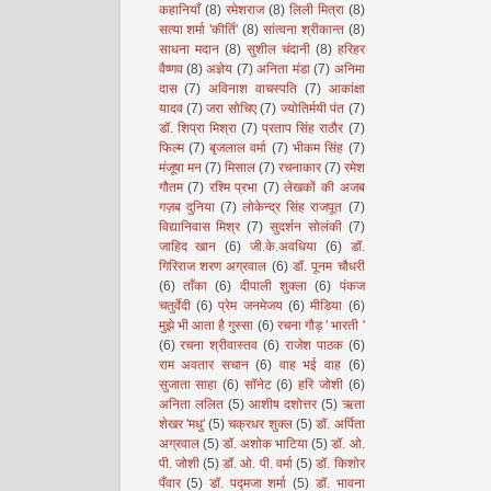
कहानियाँ
(8)
रमेशराज
(8)
लिली मित्रा
(8)
सत्या शर्मा 'कीर्ति'
(8)
सांत्वना श्रीकान्त
(8)
साधना मदान
(8)
सुशील चंदानी
(8)
हरिहर
वैष्णव
(8)
अज्ञेय
(7)
अनिता मंडा
(7)
अनिमा
दास
(7)
अविनाश वाचस्पति
(7)
आकांक्षा
यादव
(7)
जरा सोचिए
(7)
ज्योतिर्मयी पंत
(7)
डॉ. शिप्रा मिश्रा
(7)
प्रताप सिंह राठौर
(7)
फिल्म
(7)
बृजलाल वर्मा
(7)
भीकम सिंह
(7)
मंजूषा मन
(7)
मिसाल
(7)
रचनाकार
(7)
रमेश
गौतम
(7)
रश्मि प्रभा
(7)
लेखकों की अजब
गज़ब दुनिया
(7)
लोकेन्द्र सिंह राजपूत
(7)
विद्यानिवास मिश्र
(7)
सुदर्शन सोलंकी
(7)
जाहिद खान
(6)
जी.के.अवधिया
(6)
डॉ.
गिरिराज शरण अग्रवाल
(6)
डॉ. पूनम चौधरी
(6)
ताँका
(6)
दीपाली शुक्ला
(6)
पंकज
चतुर्वेदी
(6)
प्रेम जनमेजय
(6)
मीडिया
(6)
मुझे भी आता है गुस्सा
(6)
रचना गौड़ ' भारती '
(6)
रचना श्रीवास्तव
(6)
राजेश पाठक
(6)
राम अवतार सचान
(6)
वाह भई वाह
(6)
सुजाता साहा
(6)
सॉनेट
(6)
हरि जोशी
(6)
अनिता ललित
(5)
आशीष दशोत्तर
(5)
ऋता
शेखर 'मधु'
(5)
चक्रधर शुक्ल
(5)
डॉ. अर्पिता
अग्रवाल
(5)
डॉ. अशोक भाटिया
(5)
डॉ. ओ.
पी. जोशी
(5)
डॉ. ओ. पी. वर्मा
(5)
डॉ. किशोर
पँवार
(5)
डॉ. पद्मजा शर्मा
(5)
डॉ. भावना