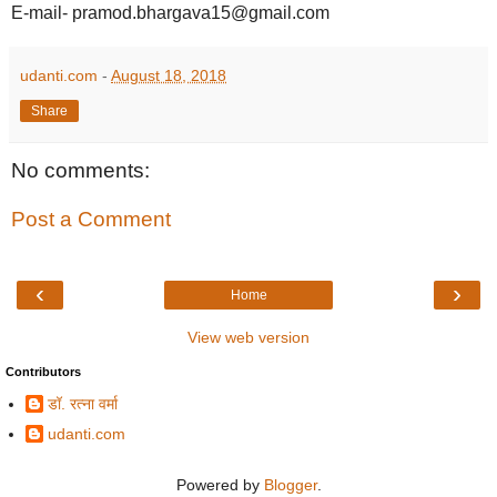
E-mail- pramod.bhargava15@gmail.com
udanti.com
-
August 18, 2018
Share
No comments:
Post a Comment
‹
›
Home
View web version
Contributors
डॉ. रत्ना वर्मा
udanti.com
Powered by
Blogger
.