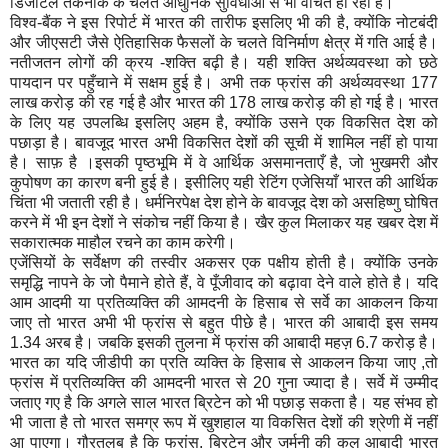
डिजीटल तकनीक के चलते आधुनिक सुविधाओं से भी वंचित हो रहा है।
विश्व-बैंक ने इस रिपोर्ट में भारत की तारीफ इसलिए भी की है
,
क्योंकि नोटबंदी
और जीएसटी जैसे ऐतिहासिक फैसलों के चलते विनिर्माण क्षेत्र में गति आई है।
नतीजतन लोगों की क्रय -शक्ति बढ़ी है। यही शक्ति अर्थव्यवस्था को छठे
पायदान पर पहुँचाने में सक्षम हुई है। अभी तक फ्रांस की अर्थव्यवस्था 177
लाख करोड़ की रह गई है और भारत की 178 लाख करोड़ की हो गई है। भारत
के लिए यह उपलब्धि इसलिए अहम है
,
क्योंकि उसने एक विकसित देश को
पछाड़ा है। बावजूद भारत अभी विकसित देशों की सूची में शामिल नहीं हो पाया
है। साफ़ है ।इसकी पृष्ठभूमि में वे आर्थिक असमानताएँ है
,
जो भुखमरी और
कुपोषण का कारण बनी हुई है। इसीलिए यही रेटिंग एजेसियाँ भारत की आर्थिक
चिंता भी जताती रही है। धर्मनिरपेक्ष देश होने के बावजूद देश को असहिष्णु घोषित
करने में भी इन देशों ने संकोच नहीं किया है। खैर कुल मिलाकर यह खबर देश में
सकारात्मक माहौल रचने का काम करेगी।
एजेंसियों के सर्वेक्षण की तस्वीर अकसर एक पक्षीय होती है। क्योंकि उनके
समृद्धि नापने के जो पैमाने होते हैं
,
वे पूँजीवाद को बढ़ावा देने वाले होते है। यदि
आम आदमी या प्रतिव्यक्ति की आमदनी के हिसाब से सर्वे का आकलन किया
जाए तो भारत अभी भी फ्रांस से बहुत पीछे है। भारत की आबादी इस समय
1.34 अरब है। जबकि इसकी तुलना में फ्रांस की आबादी महज़ 6.7 करोड़ है।
भारत का यदि जीडीपी का प्रति व्यक्ति के हिसाब से आकलन किया जाए
,
तो
फ्रांस में प्रतिव्यक्ति की आमदनी भारत से 20 गुना ज्यादा है। सर्वे में उम्मीद
जताए गए है कि अगले साल भारत ब्रिटेन को भी पछाड़ सकता है। यह संभव हो
भी जाता है तो भारत समग्र रूप में खुशहाल या विकसित देशों की श्रेणी में नहीं
आ पाएगा। गौरतलब है कि फ्रांस
,
ब्रिटेन और जर्मनी की कुल आबादी भारत