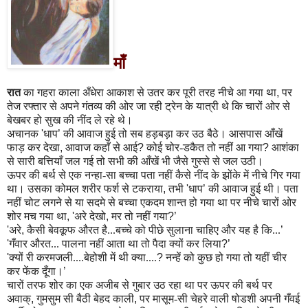
माँ
रात
का गहरा काला अँधेरा आकाश से उतर कर पूरी तरह नीचे आ गया था
,
पर
तेज रफ्तार से अपने गंतव्य की ओर जा रही ट्रेन के यात्री थे कि चारों ओर से
बेखबर हो सुख की नींद ले रहे थे।
अचानक
'
धाप
’
की आवाज हुई तो सब हड़बड़ा कर उठ बैठे। आसपास आँखें
फाड़ कर देखा
,
आवाज कहाँ से आई
?
कोई चोर-डकैत तो नहीं आ गया
?
आशंका
से सारी बत्तियाँ जल गई तो सभी की आँखें भी जैसे गुस्से से जल उठी।
ऊपर की बर्थ से एक नन्हा-सा बच्चा पता नहीं कैसे नींद के झोंके में नीचे गिर गया
था। उसका कोमल शरीर फर्श से टकराया
,
तभी
'
धाप
’
की आवाज हुई थी। पता
नहीं चोट लगने से या सदमे से बच्चा एकदम शान्त हो गया था पर नीचे चारों ओर
शोर मच गया था
, '
अरे देखो
,
मर तो नहीं गया
?’
'
अरे
,
कैसी बेवकूफ औरत है...बच्चे को पीछे सुलाना चाहिए और यह है कि...
’
'
गँवार औरत...
पालना नहीं आता था तो पैदा क्यों कर लिया
?’
'
क्यों री करमजली....बेहोशी में थी क्या....
?
नन्हें को कुछ हो गया तो यहीं चीर
कर फेंक दूँगा।
’
चारों तरफ शोर का एक अजीब से गुबार उठ रहा था पर ऊपर की बर्थ पर
अवाक्
,
गुमसुम सी बैठी बेहद काली
,
पर मासूम-सी चेहरे वाली षोडशी अपनी गँवई