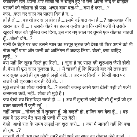
जबर्दस्ती उसे अपनी ओर खींचा तो न चाहते हुए भी उसे अपनी नींद से बोझिल
पलकों को खोलना ही पड़ा
,
अच्छा बाबा बताओ....क्या है कल....
?
कल...कल नए साल का पहला दिन है न....।
हाँ है तो..... वह तो हर साल होता है....इसमें नई बात क्या है....
?
खामख्वाह नींद
खराब कर दी....। उसके चेहरे पर हल्का क्रोध उगा कि तभी पत्नी ने उसके
खुरदरे गाल को चुम्बित कर दिया
,
इस बार नए साल पर तुमसे एक तोहफा चाहती
हूँ.. .बोलो दोगे...
?
पत्नी के चेहरे पर जब उसने प्यार का भरपूर सूरज उगे देखा तो फिर अपने को भी
रोक नहीं पाया और पत्नी को आलिंगन में जकड़ लिया- बोलो
,
क्या चाहिए
तुम्हें....
?
बस यही कि सुबह खिले हुए मिलो...। सुना है नए साल की शुरुआत जैसी होती
है
,
वैसा ही पूरा साल गुजरता है....। मैं चाहती हूँ कि पिछली बार की तरह इस
बार सुबह उठते ही तुम मुझसे लड़ो नहीं...। हर बार किसी न किसी बात पर
लडऩे की शुरुआत कर ही देते हो....।
मुझे लडऩे का शौक चर्राया है....
?
उसकी जकड़ अपने आप ढीली पड़ी तो पत्नी
कसमसा उठी
,
नहीं...शौक तो मुझे है।
जब देखो तब चिड़चिड़ा उठते हो.....। अब मैं तुम्हारी कोई बँदी तो हूँ नहीं जो हर
वक्त चाकरी में जुटी रहूँ...।
नहीं जनाब....नौकर तो मैं तुम्हारा हूँ
,
जो कहती हो
,
हाजिर कर देता हूँ...। वह
ताव में उठ कर बैठ गया तो पत्नी भी उठ बैठी।
देखो
,
आधी रात के समय लड़ाई मत शुरू करो....। क्या मैं जानती नहीं कि क्या
हो तुम....
?
जानती हो तो क्या कर लोगी तुम
?
बड़ी आई नए साल का तोहफा लेने वाली...।