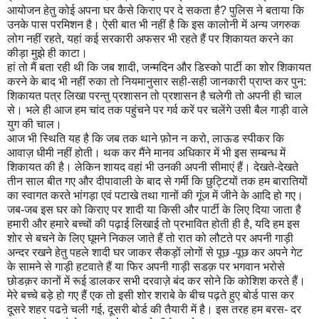
आयोजन हेतु कोई अपना घर कैसे किराए पर दे सकता है? पुलिस ने बताया कि
उनके पास परमिशन है। ऐसी बात भी नहीं है कि इस कालोनी में अन्य जगरुक
लोग नहीं रहते, यहां कई सरकारी अफसर भी रहते हैं पर शिकायत करने का
कीड़ा मुझे ही काटा।
हां तो मैं बता रही थी कि जब शादी, जन्मदिन और डिस्को पार्टी का शोर शिकायत
करने के बाद भी नहीं रुका तो नियमानुसार सही-सही जानकारी प्राप्त कर पुन:
शिकायत पत्र लिखा परन्तु प्रशासन तो प्रशासन है चलेगी तो अपनी ही चाल
से। भले ही आज हम चांद तक पहुंचने पर गर्व करें पर चलेंगे उसी बैल गाड़ी वाले
युग की चाल।
आज भी स्थिति यह है कि जब तक थाने फ़ोन न करो, लाऊड स्पीकर कि
आवाज़ धीमी नहीं होती। थक कर मैंने मानव अधिकार में भी इस सम्बन्ध में
शिकायत की है। लेकिन शायद वहां भी उनकी अपनी सीमाएं हैं। देखते-देखते
तीन साल बीत गए और दीपावाली के बाद से गर्मी कि छुट्टियों तक हम बारातियों
का स्वागत करते भांगड़ा एवं पटाखे तथा गानों की गूंज में जीने के आदि हो गए।
जब-जब इस घर को किराए पर शादी या किसी और पार्टी के लिए दिया जाता है
हमारी और हमारे बच्चों की पढ़ाई लिखाई तो प्रभावित होती ही है, यदि हम इस
शोर से बचने के लिए घूमने निकल जाते हैं तो रात को लौटते पर अपनी गाड़ी
अन्दर रखने हेतु पहले शादी घर जाकर सैकड़ों लोगों से पूछ -पूछ कर अपने गेट
के सामने से गाड़ी हटवाते हैं या फिर अपनी गाड़ी सडक़ पर भगवान भरोसे
छोडक़र कानों में रूई डालकर सभी दरवाज़े बंद कर सोने कि कोशिश करते हैं।
मेरे बच्चे बड़े हो गए हैं एक तो इसी शोर शराबे के बीच पढ़ते हुए बोर्ड पास कर
दूसरे शहर पढऩे चली गई, दूसरी बोर्ड की तैयारी में है। इस तरह हम बरस- दर